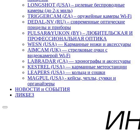
LONGSHOT (USA) – целевые беспроводные
камеры (до 2-х миль)
TRIGGERCAM (ZA) – оружейные камеры Wi-Fi
DEDAL-NV (RU) – современные оптические
прицелы и приборы
PULSAR&YUKON (BY) – ЛЮБИТЕЛЬСКАЯ И
ПРОФЕССИОНАЛЬНАЯ ОПТИКА
WESN (USA) — Карманные ножи и аксессуары
AIMCAM (UK) — стрелковые очки с
видеокамерой Wi-Fi
LABRADAR (CA) — хронографы и аксессуары
KESTREL (USA) — карманные метеостанции
LEAPERS (USA) — кольца и сошки
MAGPUL (USA) - кейсы, чехлы, сумки и
органайзеры
НОВОСТИ и СОБЫТИЯ
ЛИКБЕЗ