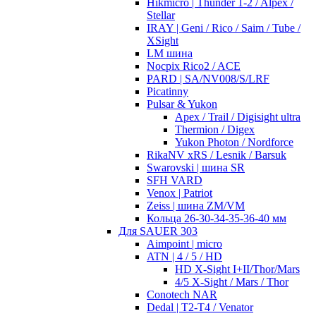
Hikmicro | Thunder 1-2 / Alpex /
Stellar
IRAY | Geni / Rico / Saim / Tube /
XSight
LM шина
Nocpix Rico2 / ACE
PARD | SA/NV008/S/LRF
Picatinny
Pulsar & Yukon
Apex / Trail / Digisight ultra
Thermion / Digex
Yukon Photon / Nordforce
RikaNV xRS / Lesnik / Barsuk
Swarovski | шина SR
SFH VARD
Venox | Patriot
Zeiss | шина ZM/VM
Кольца 26-30-34-35-36-40 мм
Для SAUER 303
Aimpoint | micro
ATN | 4 / 5 / HD
HD X-Sight I+II/Thor/Mars
4/5 X-Sight / Mars / Thor
Conotech NAR
Dedal | T2-T4 / Venator