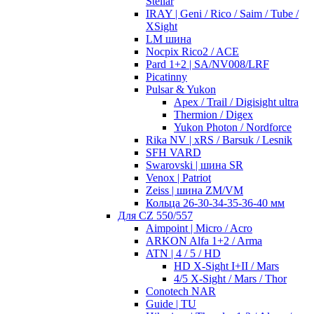
Stellar
IRAY | Geni / Rico / Saim / Tube /
XSight
LM шина
Nocpix Rico2 / ACE
Pard 1+2 | SA/NV008/LRF
Picatinny
Pulsar & Yukon
Apex / Trail / Digisight ultra
Thermion / Digex
Yukon Photon / Nordforce
Rika NV | xRS / Barsuk / Lesnik
SFH VARD
Swarovski | шина SR
Venox | Patriot
Zeiss | шина ZM/VM
Кольца 26-30-34-35-36-40 мм
Для CZ 550/557
Aimpoint | Micro / Acro
ARKON Alfa 1+2 / Arma
ATN | 4 / 5 / HD
HD X-Sight I+II / Mars
4/5 X-Sight / Mars / Thor
Conotech NAR
Guide | TU