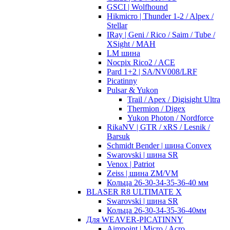
GSCI | Wolfhound
Hikmicro | Thunder 1-2 / Alpex /
Stellar
IRay | Geni / Rico / Saim / Tube /
XSight / MAH
LM шина
Nocpix Rico2 / ACE
Pard 1+2 | SA/NV008/LRF
Picatinny
Pulsar & Yukon
Trail / Apex / Digisight Ultra
Thermion / Digex
Yukon Photon / Nordforce
RikaNV | GTR / xRS / Lesnik /
Barsuk
Schmidt Bender | шина Convex
Swarovski | шина SR
Venox | Patriot
Zeiss | шина ZM/VM
Кольца 26-30-34-35-36-40 мм
BLASER R8 ULTIMATE X
Swarovski | шина SR
Кольца 26-30-34-35-36-40мм
Для WEAVER-PICATINNY
Aimpoint | Micro / Acro