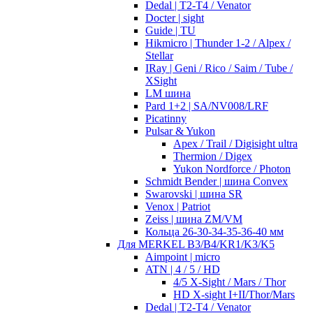
Dedal | T2-T4 / Venator
Docter | sight
Guide | TU
Hikmicro | Thunder 1-2 / Alpex /
Stellar
IRay | Geni / Rico / Saim / Tube /
XSight
LM шина
Pard 1+2 | SA/NV008/LRF
Picatinny
Pulsar & Yukon
Apex / Trail / Digisight ultra
Thermion / Digex
Yukon Nordforce / Photon
Schmidt Bender | шина Convex
Swarovski | шина SR
Venox | Patriot
Zeiss | шина ZM/VM
Кольца 26-30-34-35-36-40 мм
Для MERKEL B3/B4/KR1/K3/K5
Aimpoint | micro
ATN | 4 / 5 / HD
4/5 X-Sight / Mars / Thor
HD X-sight I+II/Thor/Mars
Dedal | T2-T4 / Venator