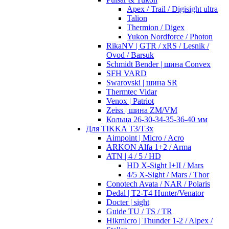
Apex / Trail / Digisight ultra
Talion
Thermion / Digex
Yukon Nordforce / Photon
RikaNV | GTR / xRS / Lesnik /
Ovod / Barsuk
Schmidt Bender | шина Convex
SFH VARD
Swarovski | шина SR
Thermtec Vidar
Venox | Patriot
Zeiss | шина ZM/VM
Кольца 26-30-34-35-36-40 мм
Для TIKKA T3/T3x
Aimpoint | Micro / Acro
ARKON Alfa 1+2 / Arma
ATN | 4 / 5 / HD
HD X-Sight I+II / Mars
4/5 X-Sight / Mars / Thor
Conotech Avata / NAR / Polaris
Dedal | T2-T4 Hunter/Venator
Docter | sight
Guide TU / TS / TR
Hikmicro | Thunder 1-2 / Alpex /