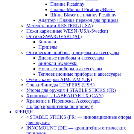
Планка Picatinny
Планка Multirail Picatinny/Blaser
Шина Blaser на планку Picatinny
Адаптер / Планка-переход для прицела
Метеостанции KESTREL (USA)
Ножи карманные WESN (USA-Sweden)
Оптика SWAROVSKI (AT)
Бинокли
Прицелы
Оптические приборы, прицелы и аксессуары
Дневные приборы и аксессуары
Бинокли Swarovski
Ночные приборы и аксессуары
Тепловизионные приборы и аксессуары
Очки с камерой AIMCAM (UK)
Сошки/Биподы LEAPERS (USA)
Упоры для оружия 4 STABLE STICKS (FR)
Хронографы LABRADAR LX (CAN)
Хранение и Переноска, Аксессуары
Подбор кронштейна по прицелу
БРЕНДЫ
4 STABLE STICKS (FR) — инновационные опоры
для оружия
INNOMOUNT (DE) — кронштейны оптических
прицелов