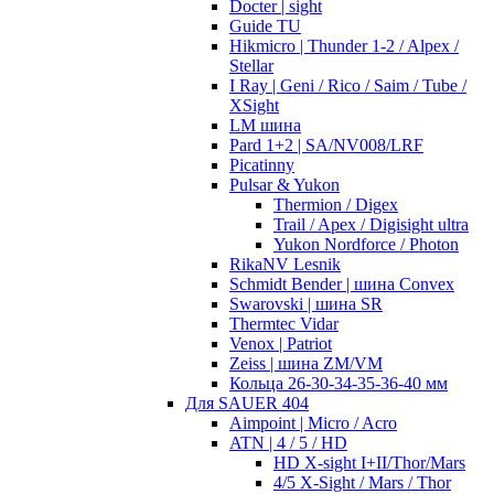
Docter | sight
Guide TU
Hikmicro | Thunder 1-2 / Alpex /
Stellar
I Ray | Geni / Rico / Saim / Tube /
XSight
LM шина
Pard 1+2 | SA/NV008/LRF
Picatinny
Pulsar & Yukon
Thermion / Digex
Trail / Apex / Digisight ultra
Yukon Nordforce / Photon
RikaNV Lesnik
Schmidt Bender | шина Convex
Swarovski | шина SR
Thermtec Vidar
Venox | Patriot
Zeiss | шина ZM/VM
Кольца 26-30-34-35-36-40 мм
Для SAUER 404
Aimpoint | Micro / Acro
ATN | 4 / 5 / HD
HD X-sight I+II/Thor/Mars
4/5 X-Sight / Mars / Thor