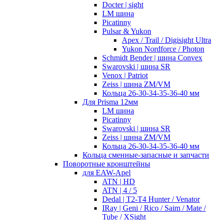
Docter | sight
LM шина
Picatinny
Pulsar & Yukon
Apex / Trail / Digisight Ultra
Yukon Nordforce / Photon
Schmidt Bender | шина Convex
Swarovski | шина SR
Venox | Patriot
Zeiss | шина ZM/VM
Кольца 26-30-34-35-36-40 мм
Для Prisma 12мм
LM шина
Picatinny
Swarovski | шина SR
Zeiss | шина ZM/VM
Кольца 26-30-34-35-36-40 мм
Кольца сменные-запасные и запчасти
Поворотные кронштейны
для EAW-Apel
ATN | HD
ATN | 4 / 5
Dedal | T2-T4 Hunter / Venator
IRay | Geni / Rico / Saim / Mate /
Tube / XSight