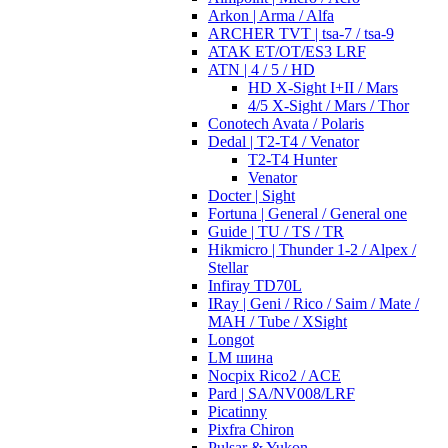
Arkon | Arma / Alfa
ARCHER TVT | tsa-7 / tsa-9
ATAK ET/OT/ES3 LRF
ATN | 4 / 5 / HD
HD X-Sight I+II / Mars
4/5 X-Sight / Mars / Thor
Conotech Avata / Polaris
Dedal | T2-T4 / Venator
T2-T4 Hunter
Venator
Docter | Sight
Fortuna | General / General one
Guide | TU / TS / TR
Hikmicro | Thunder 1-2 / Alpex /
Stellar
Infiray TD70L
IRay | Geni / Rico / Saim / Mate /
MAH / Tube / XSight
Longot
LM шина
Nocpix Rico2 / ACE
Pard | SA/NV008/LRF
Picatinny
Pixfra Chiron
Pulsar & Yukon