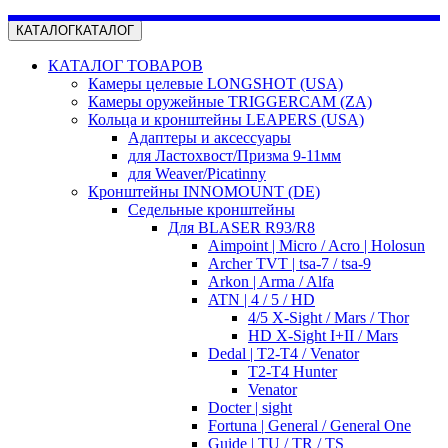
КАТАЛОГ
КАТАЛОГ
КАТАЛОГ ТОВАРОВ
Камеры целевые LONGSHOT (USA)
Камеры оружейные TRIGGERCAM (ZA)
Кольца и кронштейны LEAPERS (USA)
Адаптеры и аксессуары
для Ластохвост/Призма 9-11мм
для Weaver/Picatinny
Кронштейны INNOMOUNT (DE)
Седельные кронштейны
Для BLASER R93/R8
Aimpoint | Micro / Acro | Holosun
Archer TVT | tsa-7 / tsa-9
Arkon | Arma / Alfa
ATN | 4 / 5 / HD
4/5 X-Sight / Mars / Thor
HD X-Sight I+II / Mars
Dedal | T2-T4 / Venator
T2-T4 Hunter
Venator
Docter | sight
Fortuna | General / General One
Guide | TU / TR / TS