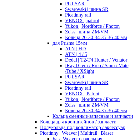
PULSAR
Swarovski | шина SR
Picatinny rail
VENOX | patriot
Yukon | Nordforce / Photon
Zeiss | шина ZM/VM
Кольца 26-30-34-35-36-40 мм
для Prisma 15мм
ATN | HD
ATN | 4 / 5
Dedal | T2-T4 Hunter / Venator
IRay | Geni / Rico / Saim / Mate
/Tube / XSight
PULSAR
Swarovski | шина SR
Picatinny rail
VENOX | Patriot
Yukon | Nordforce / Photon
Zeiss | шина ZM/VM
Кольца 26-30-34-35-36-40 мм
Кольца сменные-запасные и запчасти
Кольца для кронштейнов / запчасти
Полукольца под коллиматор / аксессуар
Picatinny | Weaver | Multirail | Blaser
База Weaver раздельная