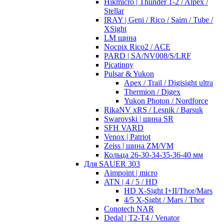
Hikmicro | Thunder 1-2 / Alpex /
Stellar
IRAY | Geni / Rico / Saim / Tube /
XSight
LM шина
Nocpix Rico2 / ACE
PARD | SA/NV008/S/LRF
Picatinny
Pulsar & Yukon
Apex / Trail / Digisight ultra
Thermion / Digex
Yukon Photon / Nordforce
RikaNV xRS / Lesnik / Barsuk
Swarovski | шина SR
SFH VARD
Venox | Patriot
Zeiss | шина ZM/VM
Кольца 26-30-34-35-36-40 мм
Для SAUER 303
Aimpoint | micro
ATN | 4 / 5 / HD
HD X-Sight I+II/Thor/Mars
4/5 X-Sight / Mars / Thor
Conotech NAR
Dedal | T2-T4 / Venator