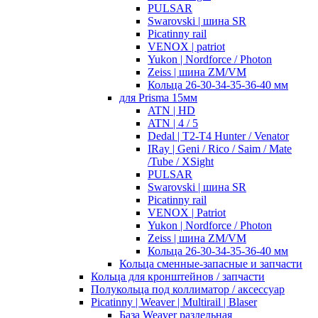
PULSAR
Swarovski | шина SR
Picatinny rail
VENOX | patriot
Yukon | Nordforce / Photon
Zeiss | шина ZM/VM
Кольца 26-30-34-35-36-40 мм
для Prisma 15мм
ATN | HD
ATN | 4 / 5
Dedal | T2-T4 Hunter / Venator
IRay | Geni / Rico / Saim / Mate
/Tube / XSight
PULSAR
Swarovski | шина SR
Picatinny rail
VENOX | Patriot
Yukon | Nordforce / Photon
Zeiss | шина ZM/VM
Кольца 26-30-34-35-36-40 мм
Кольца сменные-запасные и запчасти
Кольца для кронштейнов / запчасти
Полукольца под коллиматор / аксессуар
Picatinny | Weaver | Multirail | Blaser
База Weaver раздельная