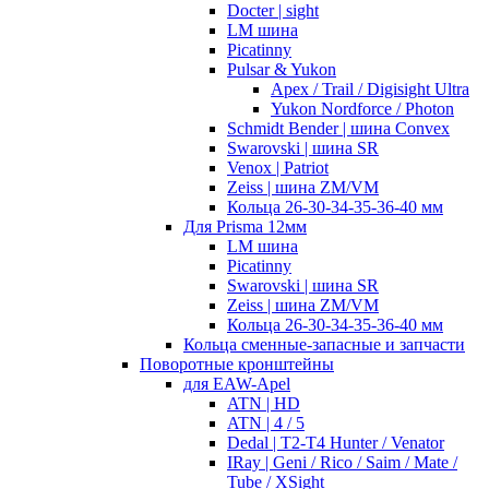
Docter | sight
LM шина
Picatinny
Pulsar & Yukon
Apex / Trail / Digisight Ultra
Yukon Nordforce / Photon
Schmidt Bender | шина Convex
Swarovski | шина SR
Venox | Patriot
Zeiss | шина ZM/VM
Кольца 26-30-34-35-36-40 мм
Для Prisma 12мм
LM шина
Picatinny
Swarovski | шина SR
Zeiss | шина ZM/VM
Кольца 26-30-34-35-36-40 мм
Кольца сменные-запасные и запчасти
Поворотные кронштейны
для EAW-Apel
ATN | HD
ATN | 4 / 5
Dedal | T2-T4 Hunter / Venator
IRay | Geni / Rico / Saim / Mate /
Tube / XSight