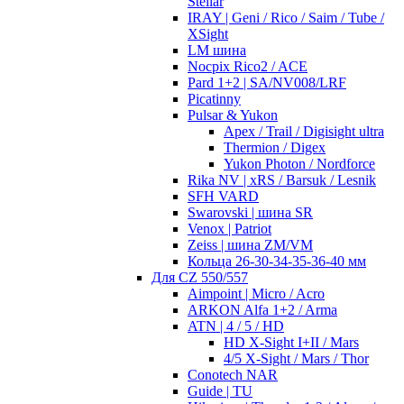
Stellar
IRAY | Geni / Rico / Saim / Tube /
XSight
LM шина
Nocpix Rico2 / ACE
Pard 1+2 | SA/NV008/LRF
Picatinny
Pulsar & Yukon
Apex / Trail / Digisight ultra
Thermion / Digex
Yukon Photon / Nordforce
Rika NV | xRS / Barsuk / Lesnik
SFH VARD
Swarovski | шина SR
Venox | Patriot
Zeiss | шина ZM/VM
Кольца 26-30-34-35-36-40 мм
Для CZ 550/557
Aimpoint | Micro / Acro
ARKON Alfa 1+2 / Arma
ATN | 4 / 5 / HD
HD X-Sight I+II / Mars
4/5 X-Sight / Mars / Thor
Conotech NAR
Guide | TU