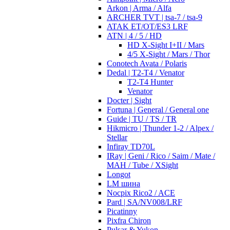
Arkon | Arma / Alfa
ARCHER TVT | tsa-7 / tsa-9
ATAK ET/OT/ES3 LRF
ATN | 4 / 5 / HD
HD X-Sight I+II / Mars
4/5 X-Sight / Mars / Thor
Conotech Avata / Polaris
Dedal | T2-T4 / Venator
T2-T4 Hunter
Venator
Docter | Sight
Fortuna | General / General one
Guide | TU / TS / TR
Hikmicro | Thunder 1-2 / Alpex /
Stellar
Infiray TD70L
IRay | Geni / Rico / Saim / Mate /
MAH / Tube / XSight
Longot
LM шина
Nocpix Rico2 / ACE
Pard | SA/NV008/LRF
Picatinny
Pixfra Chiron
Pulsar & Yukon