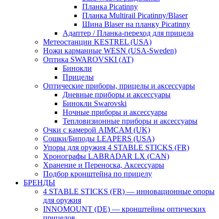
Планка Picatinny
Планка Multirail Picatinny/Blaser
Шина Blaser на планку Picatinny
Адаптер / Планка-переход для прицела
Метеостанции KESTREL (USA)
Ножи карманные WESN (USA-Sweden)
Оптика SWAROVSKI (AT)
Бинокли
Прицелы
Оптические приборы, прицелы и аксессуары
Дневные приборы и аксессуары
Бинокли Swarovski
Ночные приборы и аксессуары
Тепловизионные приборы и аксессуары
Очки с камерой AIMCAM (UK)
Сошки/Биподы LEAPERS (USA)
Упоры для оружия 4 STABLE STICKS (FR)
Хронографы LABRADAR LX (CAN)
Хранение и Переноска, Аксессуары
Подбор кронштейна по прицелу
БРЕНДЫ
4 STABLE STICKS (FR) — инновационные опоры
для оружия
INNOMOUNT (DE) — кронштейны оптических
прицелов