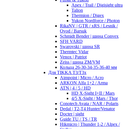
Apex / Trail / Digisight ultra
Talion
Thermion / Digex
Yukon Nordforce / Photon
RikaNV | GTR / xRS / Lesnik /
Ovod / Barsuk
Schmidt Bender | шина Convex
SFH VARD
Swarovski | шина SR
Thermtec Vidar
Venox | Patriot
Zeiss | шина ZM/VM
Кольца 26-30-34-35-36-40 мм
Для TIKKA T3/T3x
Aimpoint | Micro / Acro
ARKON Alfa 1+2 / Arma
ATN | 4 / 5 / HD
HD X-Sight I+II / Mars
4/5 X-Sight / Mars / Thor
Conotech Avata / NAR / Polaris
Dedal | T2-T4 Hunter/Venator
Docter | sight
Guide TU / TS / TR
Hikmicro | Thunder 1-2 / Alpex /