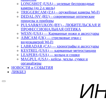
LONGSHOT (USA) – целевые беспроводные
камеры (до 2-х миль)
TRIGGERCAM (ZA) – оружейные камеры Wi-Fi
DEDAL-NV (RU) – современные оптические
прицелы и приборы
PULSAR&YUKON (BY) – ЛЮБИТЕЛЬСКАЯ И
ПРОФЕССИОНАЛЬНАЯ ОПТИКА
WESN (USA) — Карманные ножи и аксессуары
AIMCAM (UK) — стрелковые очки с
видеокамерой Wi-Fi
LABRADAR (CA) — хронографы и аксессуары
KESTREL (USA) — карманные метеостанции
LEAPERS (USA) — кольца и сошки
MAGPUL (USA) - кейсы, чехлы, сумки и
органайзеры
НОВОСТИ и СОБЫТИЯ
ЛИКБЕЗ