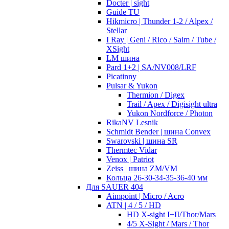
Docter | sight
Guide TU
Hikmicro | Thunder 1-2 / Alpex /
Stellar
I Ray | Geni / Rico / Saim / Tube /
XSight
LM шина
Pard 1+2 | SA/NV008/LRF
Picatinny
Pulsar & Yukon
Thermion / Digex
Trail / Apex / Digisight ultra
Yukon Nordforce / Photon
RikaNV Lesnik
Schmidt Bender | шина Convex
Swarovski | шина SR
Thermtec Vidar
Venox | Patriot
Zeiss | шина ZM/VM
Кольца 26-30-34-35-36-40 мм
Для SAUER 404
Aimpoint | Micro / Acro
ATN | 4 / 5 / HD
HD X-sight I+II/Thor/Mars
4/5 X-Sight / Mars / Thor