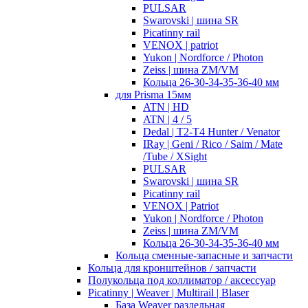
PULSAR
Swarovski | шина SR
Picatinny rail
VENOX | patriot
Yukon | Nordforce / Photon
Zeiss | шина ZM/VM
Кольца 26-30-34-35-36-40 мм
для Prisma 15мм
ATN | HD
ATN | 4 / 5
Dedal | T2-T4 Hunter / Venator
IRay | Geni / Rico / Saim / Mate
/Tube / XSight
PULSAR
Swarovski | шина SR
Picatinny rail
VENOX | Patriot
Yukon | Nordforce / Photon
Zeiss | шина ZM/VM
Кольца 26-30-34-35-36-40 мм
Кольца сменные-запасные и запчасти
Кольца для кронштейнов / запчасти
Полукольца под коллиматор / аксессуар
Picatinny | Weaver | Multirail | Blaser
База Weaver раздельная