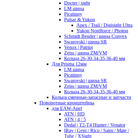
Docter | sight
LM шина
Picatinny
Pulsar & Yukon
Apex / Trail / Digisight Ultra
Yukon Nordforce / Photon
Schmidt Bender | шина Convex
Swarovski | шина SR
Venox | Patriot
Zeiss | шина ZM/VM
Кольца 26-30-34-35-36-40 мм
Для Prisma 12мм
LM шина
Picatinny
Swarovski | шина SR
Zeiss | шина ZM/VM
Кольца 26-30-34-35-36-40 мм
Кольца сменные-запасные и запчасти
Поворотные кронштейны
для EAW-Apel
ATN | HD
ATN | 4 / 5
Dedal | T2-T4 Hunter / Venator
IRay | Geni / Rico / Saim / Mate /
Tube / XSight