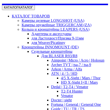
КАТАЛОГ
КАТАЛОГ
КАТАЛОГ ТОВАРОВ
Камеры целевые LONGSHOT (USA)
Камеры оружейные TRIGGERCAM (ZA)
Кольца и кронштейны LEAPERS (USA)
Адаптеры и аксессуары
для Ластохвост/Призма 9-11мм
для Weaver/Picatinny
Кронштейны INNOMOUNT (DE)
Седельные кронштейны
Для BLASER R93/R8
Aimpoint | Micro / Acro | Holosun
Archer TVT | tsa-7 / tsa-9
Arkon | Arma / Alfa
ATN | 4 / 5 / HD
4/5 X-Sight / Mars / Thor
HD X-Sight I+II / Mars
Dedal | T2-T4 / Venator
T2-T4 Hunter
Venator
Docter | sight
Fortuna | General / General One
Guide | TU / TR / TS