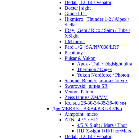
Dedal | T2-T4 / Venator
Docter | sight
Guide | TU
Hikmicro | Thunder 1-2 / Alpex /
Stellar
IRay | Geni / Rico / Saim / Tube /
XSight
LM шина
Pard 1+2 | SA/NV008/LRF
Picatinny
Pulsar & Yukon
Apex / Trail / Digisight ultra
Thermion / Digex
Yukon Nordforce / Photon
Schmidt Bender | шина Convex
Swarovski | шина SR
Venox | Patriot
Zeiss | шина ZM/VM
Кольца 26-30-34-35-36-40 мм
Для MERKEL B3/B4/KR1/K3/K5
Aimpoint | micro
ATN | 4 / 5 / HD
4/5 X-Sight / Mars / Thor
HD X-sight I+II/Thor/Mars
Dedal | T2-T4 / Venator