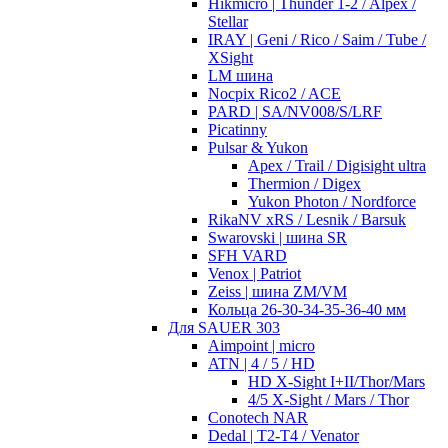
Hikmicro | Thunder 1-2 / Alpex /
Stellar
IRAY | Geni / Rico / Saim / Tube /
XSight
LM шина
Nocpix Rico2 / ACE
PARD | SA/NV008/S/LRF
Picatinny
Pulsar & Yukon
Apex / Trail / Digisight ultra
Thermion / Digex
Yukon Photon / Nordforce
RikaNV xRS / Lesnik / Barsuk
Swarovski | шина SR
SFH VARD
Venox | Patriot
Zeiss | шина ZM/VM
Кольца 26-30-34-35-36-40 мм
Для SAUER 303
Aimpoint | micro
ATN | 4 / 5 / HD
HD X-Sight I+II/Thor/Mars
4/5 X-Sight / Mars / Thor
Conotech NAR
Dedal | T2-T4 / Venator