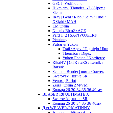
GSCI | Wolfhound
Hikmicro | Thunder 1-2 / Alpex /
Stellar
IRay | Geni / Rico / Saim / Tube /
XSight / MAH
LM шина
Nocpix Rico2 / ACE
Pard 1+2 | SA/NV008/LRF
Picatinny
Pulsar & Yukon
Trail / Apex / Digisight Ultra
Thermion / Digex
Yukon Photon / Nordforce
RikaNV | GTR / xRS / Lesnik /
Barsuk
Schmidt Bender | шина Convex
Swarovski | шина SR
Venox | Patriot
Zeiss | шина ZM/VM
Кольца 26-30-34-35-36-40 мм
BLASER R8 ULTIMATE X
Swarovski | шина SR
Кольца 26-30-34-35-36-40мм
Для WEAVER-PICATINNY
Aimpoint | Micro / Acro