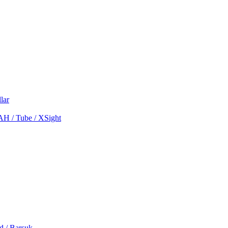
lar
MAH / Tube / XSight
d / Barsuk