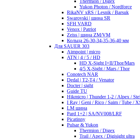
Thermion / Digex
Yukon Photon / Nordforce
RikaNV xRS / Lesnik / Barsuk
Swarovski | шина SR
SFH VARD
Venox | Patriot
Zeiss | шина ZM/VM
Кольца 26-30-34-35-36-40 мм
Для SAUER 303
Aimpoint | micro
ATN | 4 / 5 / HD
HD X-Sight I+II/Thor/Mars
4/5 X-Sight / Mars / Thor
Conotech NAR
Dedal | T2-T4 / Venator
Docter | sight
Guide TU
Hikmicro | Thunder 1-2 / Alpex / Stel
I Ray | Geni / Rico / Saim / Tube / X
LM шина
Pard 1+2 | SA/NV008/LRF
Picatinny
Pulsar & Yukon
Thermion / Digex
Trail / Apex / Digisight ultra