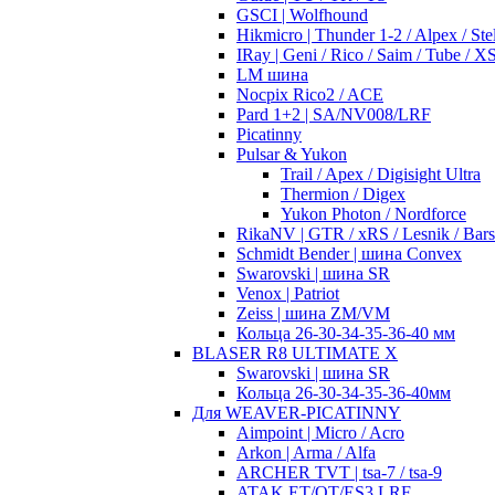
GSCI | Wolfhound
Hikmicro | Thunder 1-2 / Alpex / Stel
IRay | Geni / Rico / Saim / Tube / 
LM шина
Nocpix Rico2 / ACE
Pard 1+2 | SA/NV008/LRF
Picatinny
Pulsar & Yukon
Trail / Apex / Digisight Ultra
Thermion / Digex
Yukon Photon / Nordforce
RikaNV | GTR / xRS / Lesnik / Bar
Schmidt Bender | шина Convex
Swarovski | шина SR
Venox | Patriot
Zeiss | шина ZM/VM
Кольца 26-30-34-35-36-40 мм
BLASER R8 ULTIMATE X
Swarovski | шина SR
Кольца 26-30-34-35-36-40мм
Для WEAVER-PICATINNY
Aimpoint | Micro / Acro
Arkon | Arma / Alfa
ARCHER TVT | tsa-7 / tsa-9
ATAK ET/OT/ES3 LRF