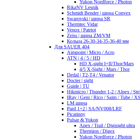
Yukon Nordforce / Photon
RikaNV Lesnik
Schmidt Bender | шина Convex
Swarovski | шина SR
Thermtec Vidar
Venox | Patriot
Zeiss | шина ZM/VM
Кольца 26-30-34-35-36-40 мм
Для SAUER 404
Aimpoint | Micro / Acro
ATN | 4 / 5 / HD
HD X-sight I+II/Thor/Mars
4/5 X-Sight / Mars / Thor
Dedal | T2-T4 / Venator
Docter | sight
Guide | TU
Hikmicro | Thunder 1-2 / Alpex / Stel
IRay | Geni / Rico / Saim / Tube / X
LM шина
Pard 1+2 | SA/NV008/LRF
Picatinny
Pulsar & Yukon
Apex / Trail / Digisight ultra
Thermion / Digex
Yukon Nordforce / Photon