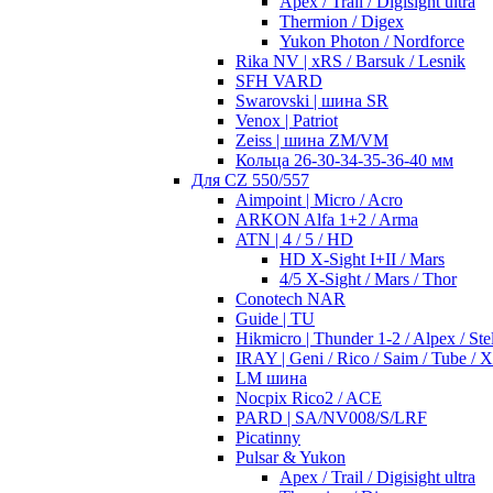
Apex / Trail / Digisight ultra
Thermion / Digex
Yukon Photon / Nordforce
Rika NV | xRS / Barsuk / Lesnik
SFH VARD
Swarovski | шина SR
Venox | Patriot
Zeiss | шина ZM/VM
Кольца 26-30-34-35-36-40 мм
Для CZ 550/557
Aimpoint | Micro / Acro
ARKON Alfa 1+2 / Arma
ATN | 4 / 5 / HD
HD X-Sight I+II / Mars
4/5 X-Sight / Mars / Thor
Conotech NAR
Guide | TU
Hikmicro | Thunder 1-2 / Alpex / Stel
IRAY | Geni / Rico / Saim / Tube / 
LM шина
Nocpix Rico2 / ACE
PARD | SA/NV008/S/LRF
Picatinny
Pulsar & Yukon
Apex / Trail / Digisight ultra