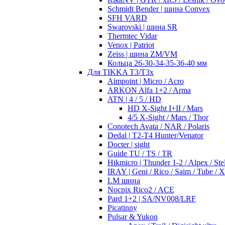
Schmidt Bender | шина Convex
SFH VARD
Swarovski | шина SR
Thermtec Vidar
Venox | Patriot
Zeiss | шина ZM/VM
Кольца 26-30-34-35-36-40 мм
Для TIKKA T3/T3x
Aimpoint | Micro / Acro
ARKON Alfa 1+2 / Arma
ATN | 4 / 5 / HD
HD X-Sight I+II / Mars
4/5 X-Sight / Mars / Thor
Conotech Avata / NAR / Polaris
Dedal | T2-T4 Hunter/Venator
Docter | sight
Guide TU / TS / TR
Hikmicro | Thunder 1-2 / Alpex / Stel
IRAY | Geni / Rico / Saim / Tube / 
LM шина
Nocpix Rico2 / ACE
Pard 1+2 | SA/NV008/LRF
Picatinny
Pulsar & Yukon