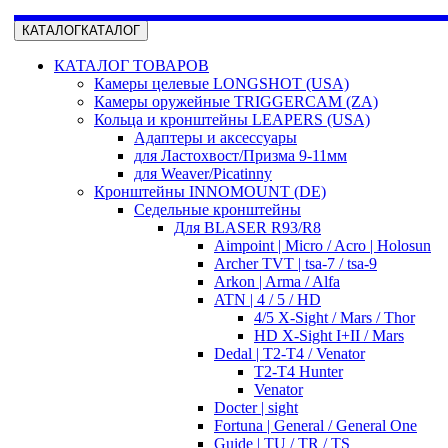
КАТАЛОГ
КАТАЛОГ
КАТАЛОГ ТОВАРОВ
Камеры целевые LONGSHOT (USA)
Камеры оружейные TRIGGERCAM (ZA)
Кольца и кронштейны LEAPERS (USA)
Адаптеры и аксессуары
для Ластохвост/Призма 9-11мм
для Weaver/Picatinny
Кронштейны INNOMOUNT (DE)
Седельные кронштейны
Для BLASER R93/R8
Aimpoint | Micro / Acro | Holosun
Archer TVT | tsa-7 / tsa-9
Arkon | Arma / Alfa
ATN | 4 / 5 / HD
4/5 X-Sight / Mars / Thor
HD X-Sight I+II / Mars
Dedal | T2-T4 / Venator
T2-T4 Hunter
Venator
Docter | sight
Fortuna | General / General One
Guide | TU / TR / TS