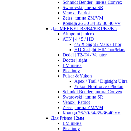
Schmidt Bender | шина Convex
Swarovski | шина SR
Venox | Patriot
Zeiss | шина ZM/VM
Кольца 26-30-34-35-36-40 мм
Для MERKEL B3/B4/KR1/K3/K5
Aimpoint | micro
ATN | 4 / 5 / HD
4/5 X-Sight / Mars / Thor
HD X-sight I+II/Thor/Mars
Dedal | T2-T4 / Venator
Docter | sight
LM шина
Picatinny
Pulsar & Yukon
Apex / Trail / Digisight Ultra
Yukon Nordforce / Photon
Schmidt Bender | шина Convex
Swarovski | шина SR
Venox | Patriot
Zeiss | шина ZM/VM
Кольца 26-30-34-35-36-40 мм
Для Prisma 12мм
LM шина
Picatinny