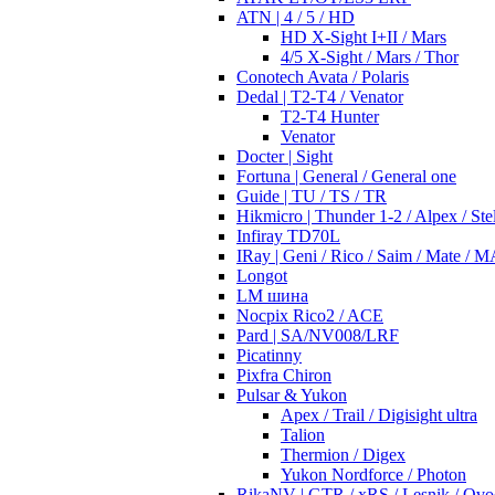
ATN | 4 / 5 / HD
HD X-Sight I+II / Mars
4/5 X-Sight / Mars / Thor
Conotech Avata / Polaris
Dedal | T2-T4 / Venator
T2-T4 Hunter
Venator
Docter | Sight
Fortuna | General / General one
Guide | TU / TS / TR
Hikmicro | Thunder 1-2 / Alpex / Stel
Infiray TD70L
IRay | Geni / Rico / Saim / Mate / 
Longot
LM шина
Nocpix Rico2 / ACE
Pard | SA/NV008/LRF
Picatinny
Pixfra Chiron
Pulsar & Yukon
Apex / Trail / Digisight ultra
Talion
Thermion / Digex
Yukon Nordforce / Photon
RikaNV | GTR / xRS / Lesnik / Ovo