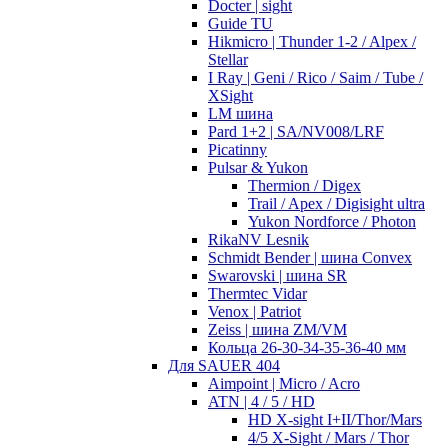
Docter | sight
Guide TU
Hikmicro | Thunder 1-2 / Alpex /
Stellar
I Ray | Geni / Rico / Saim / Tube /
XSight
LM шина
Pard 1+2 | SA/NV008/LRF
Picatinny
Pulsar & Yukon
Thermion / Digex
Trail / Apex / Digisight ultra
Yukon Nordforce / Photon
RikaNV Lesnik
Schmidt Bender | шина Convex
Swarovski | шина SR
Thermtec Vidar
Venox | Patriot
Zeiss | шина ZM/VM
Кольца 26-30-34-35-36-40 мм
Для SAUER 404
Aimpoint | Micro / Acro
ATN | 4 / 5 / HD
HD X-sight I+II/Thor/Mars
4/5 X-Sight / Mars / Thor