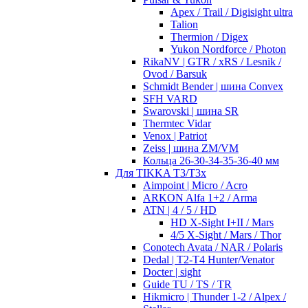
Apex / Trail / Digisight ultra
Talion
Thermion / Digex
Yukon Nordforce / Photon
RikaNV | GTR / xRS / Lesnik /
Ovod / Barsuk
Schmidt Bender | шина Convex
SFH VARD
Swarovski | шина SR
Thermtec Vidar
Venox | Patriot
Zeiss | шина ZM/VM
Кольца 26-30-34-35-36-40 мм
Для TIKKA T3/T3x
Aimpoint | Micro / Acro
ARKON Alfa 1+2 / Arma
ATN | 4 / 5 / HD
HD X-Sight I+II / Mars
4/5 X-Sight / Mars / Thor
Conotech Avata / NAR / Polaris
Dedal | T2-T4 Hunter/Venator
Docter | sight
Guide TU / TS / TR
Hikmicro | Thunder 1-2 / Alpex /