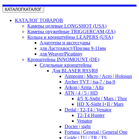
КАТАЛОГ
КАТАЛОГ
КАТАЛОГ ТОВАРОВ
Камеры целевые LONGSHOT (USA)
Камеры оружейные TRIGGERCAM (ZA)
Кольца и кронштейны LEAPERS (USA)
Адаптеры и аксессуары
для Ластохвост/Призма 9-11мм
для Weaver/Picatinny
Кронштейны INNOMOUNT (DE)
Седельные кронштейны
Для BLASER R93/R8
Aimpoint | Micro / Acro | Holosun
Archer TVT | tsa-7 / tsa-9
Arkon | Arma / Alfa
ATN | 4 / 5 / HD
4/5 X-Sight / Mars / Thor
HD X-Sight I+II / Mars
Dedal | T2-T4 / Venator
T2-T4 Hunter
Venator
Docter | sight
Fortuna | General / General One
Guide | TU / TR / TS