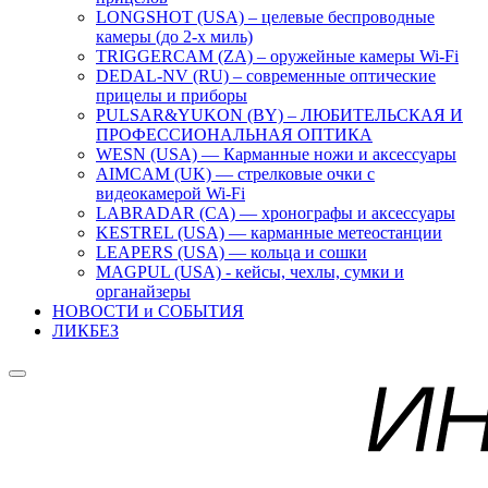
LONGSHOT (USA) – целевые беспроводные
камеры (до 2-х миль)
TRIGGERCAM (ZA) – оружейные камеры Wi-Fi
DEDAL-NV (RU) – современные оптические
прицелы и приборы
PULSAR&YUKON (BY) – ЛЮБИТЕЛЬСКАЯ И
ПРОФЕССИОНАЛЬНАЯ ОПТИКА
WESN (USA) — Карманные ножи и аксессуары
AIMCAM (UK) — стрелковые очки с
видеокамерой Wi-Fi
LABRADAR (CA) — хронографы и аксессуары
KESTREL (USA) — карманные метеостанции
LEAPERS (USA) — кольца и сошки
MAGPUL (USA) - кейсы, чехлы, сумки и
органайзеры
НОВОСТИ и СОБЫТИЯ
ЛИКБЕЗ