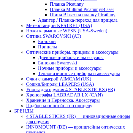
Планка Picatinny
Планка Multirail Picatinny/Blaser
Шина Blaser на планку Picatinny
Адаптер / Планка-переход для прицела
Метеостанции KESTREL (USA)
Ножи карманные WESN (USA-Sweden)
Оптика SWAROVSKI (AT)
Бинокли
Прицелы
Оптические приборы, прицелы и аксессуары
Дневные приборы и аксессуары
Бинокли Swarovski
Ночные приборы и аксессуары
Тепловизионные приборы и аксессуары
Очки с камерой AIMCAM (UK)
Сошки/Биподы LEAPERS (USA)
Упоры для оружия 4 STABLE STICKS (FR)
Хронографы LABRADAR LX (CAN)
Хранение и Переноска, Аксессуары
Подбор кронштейна по прицелу
БРЕНДЫ
4 STABLE STICKS (FR) — инновационные опоры
для оружия
INNOMOUNT (DE) — кронштейны оптических
прицелов