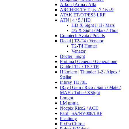
Arkon | Arma / Alfa
ARCHER TVT | tsa-7 / tsa-9
ATAK ET/OT/ES3 LRF
ATN | 4 / 5 / HD
HD X-Sight I+II / Mars
4/5 X-Sight / Mars / Thor
Conotech Avata / Polaris
Dedal | T2-T4 / Venator
T2-T4 Hunter
Venator
Docter | Sight
Fortuna | General / General one
Guide | TU / TS / TR
Hikmicro | Thunder 1-2 / Alpex /
Stellar
Infiray TD70L
IRay | Geni / Rico / Saim / Mate /
MAH / Tube / XSight
Longot
LM шина
Nocpix Rico2 / ACE
Pard | SA/NV008/LRF
Picatinny
Pixfra Chiron
Pulsar & Yukon