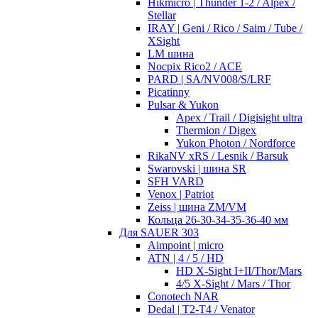
Hikmicro | Thunder 1-2 / Alpex /
Stellar
IRAY | Geni / Rico / Saim / Tube /
XSight
LM шина
Nocpix Rico2 / ACE
PARD | SA/NV008/S/LRF
Picatinny
Pulsar & Yukon
Apex / Trail / Digisight ultra
Thermion / Digex
Yukon Photon / Nordforce
RikaNV xRS / Lesnik / Barsuk
Swarovski | шина SR
SFH VARD
Venox | Patriot
Zeiss | шина ZM/VM
Кольца 26-30-34-35-36-40 мм
Для SAUER 303
Aimpoint | micro
ATN | 4 / 5 / HD
HD X-Sight I+II/Thor/Mars
4/5 X-Sight / Mars / Thor
Conotech NAR
Dedal | T2-T4 / Venator