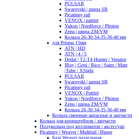
PULSAR
Swarovski | шина SR
Picatinny rail
VENOX | patriot
Yukon | Nordforce / Photon
Zeiss | шина ZM/VM
Кольца 26-30-34-35-36-40 мм
для Prisma 15мм
ATN | HD
ATN | 4 / 5
Dedal | T2-T4 Hunter / Venator
IRay | Geni / Rico / Saim / Mate
/Tube / XSight
PULSAR
Swarovski | шина SR
Picatinny rail
VENOX | Patriot
Yukon | Nordforce / Photon
Zeiss | шина ZM/VM
Кольца 26-30-34-35-36-40 мм
Кольца сменные-запасные и запчасти
Кольца для кронштейнов / запчасти
Полукольца под коллиматор / аксессуар
Picatinny | Weaver | Multirail | Blaser
База Weaver раздельная