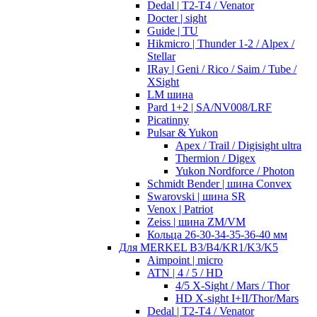
Dedal | T2-T4 / Venator
Docter | sight
Guide | TU
Hikmicro | Thunder 1-2 / Alpex /
Stellar
IRay | Geni / Rico / Saim / Tube /
XSight
LM шина
Pard 1+2 | SA/NV008/LRF
Picatinny
Pulsar & Yukon
Apex / Trail / Digisight ultra
Thermion / Digex
Yukon Nordforce / Photon
Schmidt Bender | шина Convex
Swarovski | шина SR
Venox | Patriot
Zeiss | шина ZM/VM
Кольца 26-30-34-35-36-40 мм
Для MERKEL B3/B4/KR1/K3/K5
Aimpoint | micro
ATN | 4 / 5 / HD
4/5 X-Sight / Mars / Thor
HD X-sight I+II/Thor/Mars
Dedal | T2-T4 / Venator