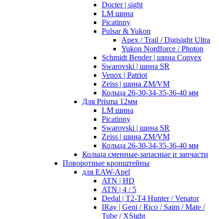
Docter | sight
LM шина
Picatinny
Pulsar & Yukon
Apex / Trail / Digisight Ultra
Yukon Nordforce / Photon
Schmidt Bender | шина Convex
Swarovski | шина SR
Venox | Patriot
Zeiss | шина ZM/VM
Кольца 26-30-34-35-36-40 мм
Для Prisma 12мм
LM шина
Picatinny
Swarovski | шина SR
Zeiss | шина ZM/VM
Кольца 26-30-34-35-36-40 мм
Кольца сменные-запасные и запчасти
Поворотные кронштейны
для EAW-Apel
ATN | HD
ATN | 4 / 5
Dedal | T2-T4 Hunter / Venator
IRay | Geni / Rico / Saim / Mate /
Tube / XSight