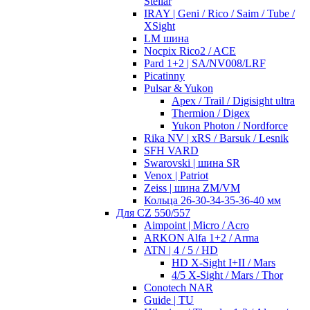
Stellar
IRAY | Geni / Rico / Saim / Tube /
XSight
LM шина
Nocpix Rico2 / ACE
Pard 1+2 | SA/NV008/LRF
Picatinny
Pulsar & Yukon
Apex / Trail / Digisight ultra
Thermion / Digex
Yukon Photon / Nordforce
Rika NV | xRS / Barsuk / Lesnik
SFH VARD
Swarovski | шина SR
Venox | Patriot
Zeiss | шина ZM/VM
Кольца 26-30-34-35-36-40 мм
Для CZ 550/557
Aimpoint | Micro / Acro
ARKON Alfa 1+2 / Arma
ATN | 4 / 5 / HD
HD X-Sight I+II / Mars
4/5 X-Sight / Mars / Thor
Conotech NAR
Guide | TU