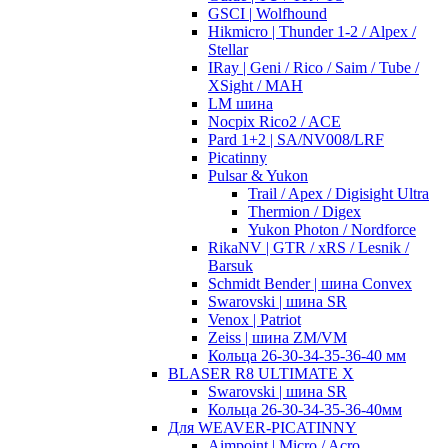
GSCI | Wolfhound
Hikmicro | Thunder 1-2 / Alpex /
Stellar
IRay | Geni / Rico / Saim / Tube /
XSight / MAH
LM шина
Nocpix Rico2 / ACE
Pard 1+2 | SA/NV008/LRF
Picatinny
Pulsar & Yukon
Trail / Apex / Digisight Ultra
Thermion / Digex
Yukon Photon / Nordforce
RikaNV | GTR / xRS / Lesnik /
Barsuk
Schmidt Bender | шина Convex
Swarovski | шина SR
Venox | Patriot
Zeiss | шина ZM/VM
Кольца 26-30-34-35-36-40 мм
BLASER R8 ULTIMATE X
Swarovski | шина SR
Кольца 26-30-34-35-36-40мм
Для WEAVER-PICATINNY
Aimpoint | Micro / Acro