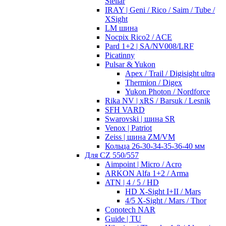
Stellar
IRAY | Geni / Rico / Saim / Tube /
XSight
LM шина
Nocpix Rico2 / ACE
Pard 1+2 | SA/NV008/LRF
Picatinny
Pulsar & Yukon
Apex / Trail / Digisight ultra
Thermion / Digex
Yukon Photon / Nordforce
Rika NV | xRS / Barsuk / Lesnik
SFH VARD
Swarovski | шина SR
Venox | Patriot
Zeiss | шина ZM/VM
Кольца 26-30-34-35-36-40 мм
Для CZ 550/557
Aimpoint | Micro / Acro
ARKON Alfa 1+2 / Arma
ATN | 4 / 5 / HD
HD X-Sight I+II / Mars
4/5 X-Sight / Mars / Thor
Conotech NAR
Guide | TU