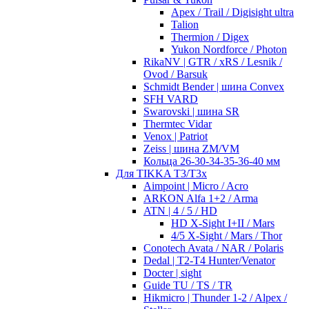
Apex / Trail / Digisight ultra
Talion
Thermion / Digex
Yukon Nordforce / Photon
RikaNV | GTR / xRS / Lesnik /
Ovod / Barsuk
Schmidt Bender | шина Convex
SFH VARD
Swarovski | шина SR
Thermtec Vidar
Venox | Patriot
Zeiss | шина ZM/VM
Кольца 26-30-34-35-36-40 мм
Для TIKKA T3/T3x
Aimpoint | Micro / Acro
ARKON Alfa 1+2 / Arma
ATN | 4 / 5 / HD
HD X-Sight I+II / Mars
4/5 X-Sight / Mars / Thor
Conotech Avata / NAR / Polaris
Dedal | T2-T4 Hunter/Venator
Docter | sight
Guide TU / TS / TR
Hikmicro | Thunder 1-2 / Alpex /