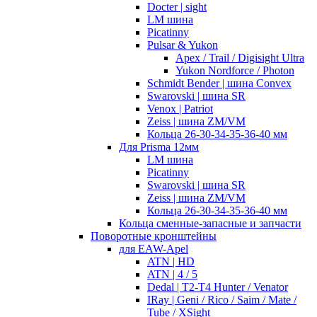
Docter | sight
LM шина
Picatinny
Pulsar & Yukon
Apex / Trail / Digisight Ultra
Yukon Nordforce / Photon
Schmidt Bender | шина Convex
Swarovski | шина SR
Venox | Patriot
Zeiss | шина ZM/VM
Кольца 26-30-34-35-36-40 мм
Для Prisma 12мм
LM шина
Picatinny
Swarovski | шина SR
Zeiss | шина ZM/VM
Кольца 26-30-34-35-36-40 мм
Кольца сменные-запасные и запчасти
Поворотные кронштейны
для EAW-Apel
ATN | HD
ATN | 4 / 5
Dedal | T2-T4 Hunter / Venator
IRay | Geni / Rico / Saim / Mate /
Tube / XSight