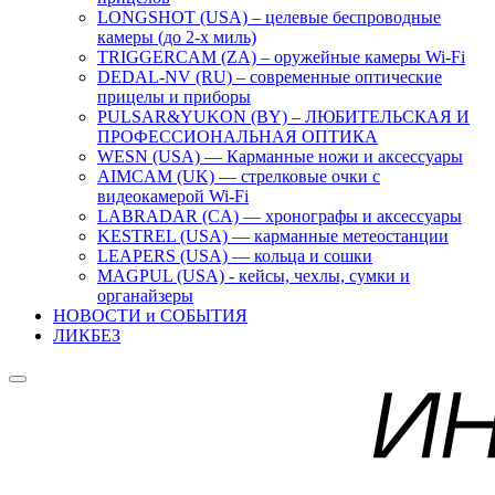
LONGSHOT (USA) – целевые беспроводные
камеры (до 2-х миль)
TRIGGERCAM (ZA) – оружейные камеры Wi-Fi
DEDAL-NV (RU) – современные оптические
прицелы и приборы
PULSAR&YUKON (BY) – ЛЮБИТЕЛЬСКАЯ И
ПРОФЕССИОНАЛЬНАЯ ОПТИКА
WESN (USA) — Карманные ножи и аксессуары
AIMCAM (UK) — стрелковые очки с
видеокамерой Wi-Fi
LABRADAR (CA) — хронографы и аксессуары
KESTREL (USA) — карманные метеостанции
LEAPERS (USA) — кольца и сошки
MAGPUL (USA) - кейсы, чехлы, сумки и
органайзеры
НОВОСТИ и СОБЫТИЯ
ЛИКБЕЗ