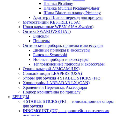
Планка Picatinny
Планка Multirail Picatinny/Blaser
Шина Blaser на планку Picatinny
Адаптер / Планка-переход для прицела
Метеостанции KESTREL (USA)
Ножи карманные WESN (USA-Sweden)
Оптика SWAROVSKI (AT)
Бинокли
Прицелы
Оптические приборы, прицелы и аксессуары
Дневные приборы и аксессуары
Бинокли Swarovski
Ночные приборы и аксессуары
Тепловизионные приборы и аксессуары
Очки с камерой AIMCAM (UK)
Сошки/Биподы LEAPERS (USA)
Упоры для оружия 4 STABLE STICKS (FR)
Хронографы LABRADAR LX (CAN)
Хранение и Переноска, Аксессуары
Подбор кронштейна по прицелу
БРЕНДЫ
4 STABLE STICKS (FR) — инновационные опоры
для оружия
INNOMOUNT (DE) — кронштейны оптических
прицелов