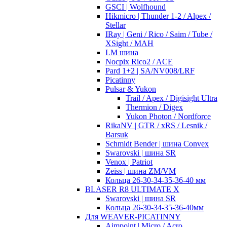
GSCI | Wolfhound
Hikmicro | Thunder 1-2 / Alpex /
Stellar
IRay | Geni / Rico / Saim / Tube /
XSight / MAH
LM шина
Nocpix Rico2 / ACE
Pard 1+2 | SA/NV008/LRF
Picatinny
Pulsar & Yukon
Trail / Apex / Digisight Ultra
Thermion / Digex
Yukon Photon / Nordforce
RikaNV | GTR / xRS / Lesnik /
Barsuk
Schmidt Bender | шина Convex
Swarovski | шина SR
Venox | Patriot
Zeiss | шина ZM/VM
Кольца 26-30-34-35-36-40 мм
BLASER R8 ULTIMATE X
Swarovski | шина SR
Кольца 26-30-34-35-36-40мм
Для WEAVER-PICATINNY
Aimpoint | Micro / Acro