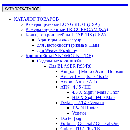
КАТАЛОГ
КАТАЛОГ
КАТАЛОГ ТОВАРОВ
Камеры целевые LONGSHOT (USA)
Камеры оружейные TRIGGERCAM (ZA)
Кольца и кронштейны LEAPERS (USA)
Адаптеры и аксессуары
для Ластохвост/Призма 9-11мм
для Weaver/Picatinny
Кронштейны INNOMOUNT (DE)
Седельные кронштейны
Для BLASER R93/R8
Aimpoint | Micro / Acro | Holosun
Archer TVT | tsa-7 / tsa-9
Arkon | Arma / Alfa
ATN | 4 / 5 / HD
4/5 X-Sight / Mars / Thor
HD X-Sight I+II / Mars
Dedal | T2-T4 / Venator
T2-T4 Hunter
Venator
Docter | sight
Fortuna | General / General One
Guide | TU / TR / TS