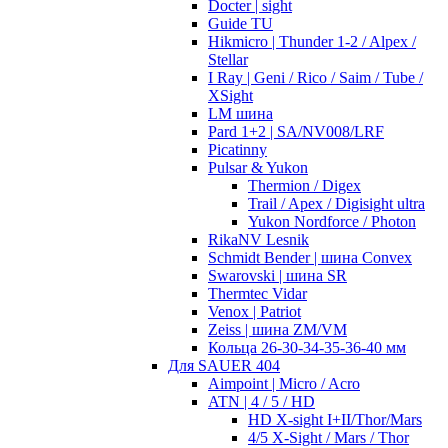
Docter | sight
Guide TU
Hikmicro | Thunder 1-2 / Alpex /
Stellar
I Ray | Geni / Rico / Saim / Tube /
XSight
LM шина
Pard 1+2 | SA/NV008/LRF
Picatinny
Pulsar & Yukon
Thermion / Digex
Trail / Apex / Digisight ultra
Yukon Nordforce / Photon
RikaNV Lesnik
Schmidt Bender | шина Convex
Swarovski | шина SR
Thermtec Vidar
Venox | Patriot
Zeiss | шина ZM/VM
Кольца 26-30-34-35-36-40 мм
Для SAUER 404
Aimpoint | Micro / Acro
ATN | 4 / 5 / HD
HD X-sight I+II/Thor/Mars
4/5 X-Sight / Mars / Thor