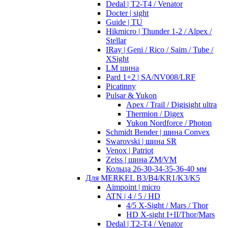
Dedal | T2-T4 / Venator
Docter | sight
Guide | TU
Hikmicro | Thunder 1-2 / Alpex /
Stellar
IRay | Geni / Rico / Saim / Tube /
XSight
LM шина
Pard 1+2 | SA/NV008/LRF
Picatinny
Pulsar & Yukon
Apex / Trail / Digisight ultra
Thermion / Digex
Yukon Nordforce / Photon
Schmidt Bender | шина Convex
Swarovski | шина SR
Venox | Patriot
Zeiss | шина ZM/VM
Кольца 26-30-34-35-36-40 мм
Для MERKEL B3/B4/KR1/K3/K5
Aimpoint | micro
ATN | 4 / 5 / HD
4/5 X-Sight / Mars / Thor
HD X-sight I+II/Thor/Mars
Dedal | T2-T4 / Venator