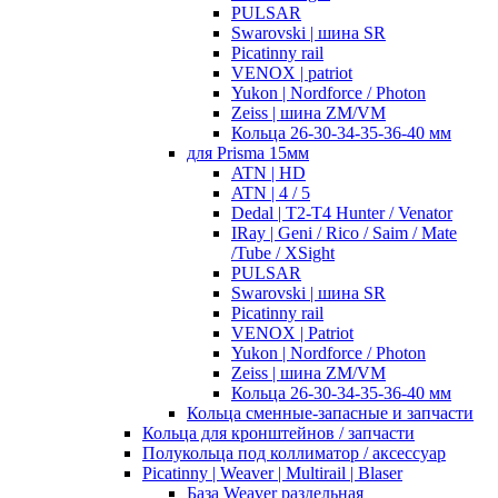
PULSAR
Swarovski | шина SR
Picatinny rail
VENOX | patriot
Yukon | Nordforce / Photon
Zeiss | шина ZM/VM
Кольца 26-30-34-35-36-40 мм
для Prisma 15мм
ATN | HD
ATN | 4 / 5
Dedal | T2-T4 Hunter / Venator
IRay | Geni / Rico / Saim / Mate
/Tube / XSight
PULSAR
Swarovski | шина SR
Picatinny rail
VENOX | Patriot
Yukon | Nordforce / Photon
Zeiss | шина ZM/VM
Кольца 26-30-34-35-36-40 мм
Кольца сменные-запасные и запчасти
Кольца для кронштейнов / запчасти
Полукольца под коллиматор / аксессуар
Picatinny | Weaver | Multirail | Blaser
База Weaver раздельная