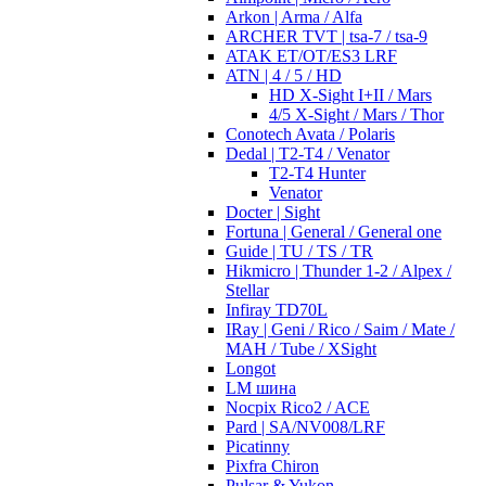
Arkon | Arma / Alfa
ARCHER TVT | tsa-7 / tsa-9
ATAK ET/OT/ES3 LRF
ATN | 4 / 5 / HD
HD X-Sight I+II / Mars
4/5 X-Sight / Mars / Thor
Conotech Avata / Polaris
Dedal | T2-T4 / Venator
T2-T4 Hunter
Venator
Docter | Sight
Fortuna | General / General one
Guide | TU / TS / TR
Hikmicro | Thunder 1-2 / Alpex /
Stellar
Infiray TD70L
IRay | Geni / Rico / Saim / Mate /
MAH / Tube / XSight
Longot
LM шина
Nocpix Rico2 / ACE
Pard | SA/NV008/LRF
Picatinny
Pixfra Chiron
Pulsar & Yukon