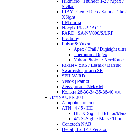
Hikmicro | Thunder 1-2 / Alpex /
Stellar
IRAY | Geni / Rico / Saim / Tube /
XSight
LM шина
Nocpix Rico2 / ACE
PARD | SA/NV008/S/LRF
Picatinny
Pulsar & Yukon
Apex / Trail / Digisight ultra
Thermion / Digex
Yukon Photon / Nordforce
RikaNV xRS / Lesnik / Barsuk
Swarovski | шина SR
SFH VARD
Venox | Patriot
Zeiss | шина ZM/VM
Кольца 26-30-34-35-36-40 мм
Для SAUER 303
Aimpoint | micro
ATN | 4 / 5 / HD
HD X-Sight I+II/Thor/Mars
4/5 X-Sight / Mars / Thor
Conotech NAR
Dedal | T2-T4 / Venator