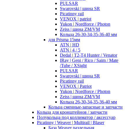
PULSAR
Swarovski | шина SR
Picatinny rail
VENOX | patriot
Yukon | Nordforce / Photon
Zeiss | шина ZM/VM
Кольца 26-30-34-35-36-40 мм
для Prisma 15мм
ATN | HD
ATN | 4 / 5
Dedal | T2-T4 Hunter / Venator
IRay | Geni / Rico / Saim / Mate
/Tube / XSight
PULSAR
Swarovski | шина SR
Picatinny rail
VENOX | Patriot
Yukon | Nordforce / Photon
Zeiss | шина ZM/VM
Кольца 26-30-34-35-36-40 мм
Кольца сменные-запасные и запчасти
Кольца для кронштейнов / запчасти
Полукольца под коллиматор / аксессуар
Picatinny | Weaver | Multirail | Blaser
База Weaver раздельная