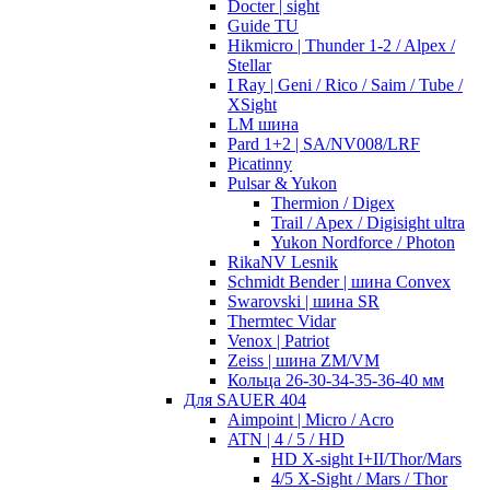
Docter | sight
Guide TU
Hikmicro | Thunder 1-2 / Alpex /
Stellar
I Ray | Geni / Rico / Saim / Tube /
XSight
LM шина
Pard 1+2 | SA/NV008/LRF
Picatinny
Pulsar & Yukon
Thermion / Digex
Trail / Apex / Digisight ultra
Yukon Nordforce / Photon
RikaNV Lesnik
Schmidt Bender | шина Convex
Swarovski | шина SR
Thermtec Vidar
Venox | Patriot
Zeiss | шина ZM/VM
Кольца 26-30-34-35-36-40 мм
Для SAUER 404
Aimpoint | Micro / Acro
ATN | 4 / 5 / HD
HD X-sight I+II/Thor/Mars
4/5 X-Sight / Mars / Thor