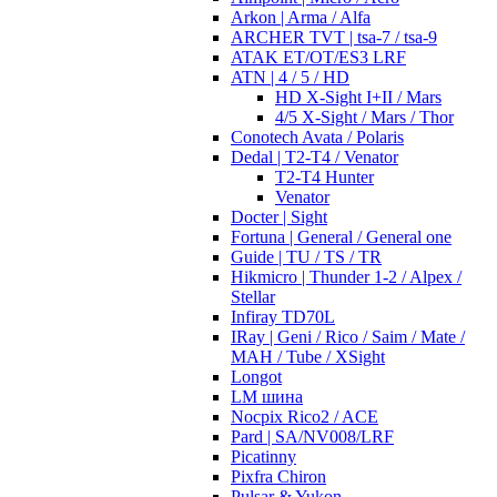
Arkon | Arma / Alfa
ARCHER TVT | tsa-7 / tsa-9
ATAK ET/OT/ES3 LRF
ATN | 4 / 5 / HD
HD X-Sight I+II / Mars
4/5 X-Sight / Mars / Thor
Conotech Avata / Polaris
Dedal | T2-T4 / Venator
T2-T4 Hunter
Venator
Docter | Sight
Fortuna | General / General one
Guide | TU / TS / TR
Hikmicro | Thunder 1-2 / Alpex /
Stellar
Infiray TD70L
IRay | Geni / Rico / Saim / Mate /
MAH / Tube / XSight
Longot
LM шина
Nocpix Rico2 / ACE
Pard | SA/NV008/LRF
Picatinny
Pixfra Chiron
Pulsar & Yukon