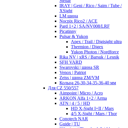
Stellar
IRAY | Geni / Rico / Saim / Tube /
XSight
LM шина
Nocpix Rico2 / ACE
Pard 1+2 | SA/NV008/LRF
Picatinny
Pulsar & Yukon
Apex / Trail / Digisight ultra
Thermion / Digex
Yukon Photon / Nordforce
Rika NV | xRS / Barsuk / Lesnik
SFH VARD
Swarovski | шина SR
Venox | Patriot
Zeiss | шина ZM/VM
Кольца 26-30-34-35-36-40 мм
Для CZ 550/557
Aimpoint | Micro / Acro
ARKON Alfa 1+2 / Arma
ATN | 4 / 5 / HD
HD X-Sight I+II / Mars
4/5 X-Sight / Mars / Thor
Conotech NAR
Guide | TU