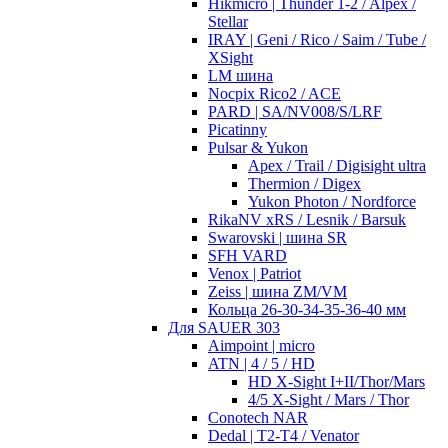
Hikmicro | Thunder 1-2 / Alpex /
Stellar
IRAY | Geni / Rico / Saim / Tube /
XSight
LM шина
Nocpix Rico2 / ACE
PARD | SA/NV008/S/LRF
Picatinny
Pulsar & Yukon
Apex / Trail / Digisight ultra
Thermion / Digex
Yukon Photon / Nordforce
RikaNV xRS / Lesnik / Barsuk
Swarovski | шина SR
SFH VARD
Venox | Patriot
Zeiss | шина ZM/VM
Кольца 26-30-34-35-36-40 мм
Для SAUER 303
Aimpoint | micro
ATN | 4 / 5 / HD
HD X-Sight I+II/Thor/Mars
4/5 X-Sight / Mars / Thor
Conotech NAR
Dedal | T2-T4 / Venator