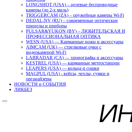
LONGSHOT (USA) – целевые беспроводные
камеры (до 2-х миль)
TRIGGERCAM (ZA) – оружейные камеры Wi-Fi
DEDAL-NV (RU) – современные оптические
прицелы и приборы
PULSAR&YUKON (BY) – ЛЮБИТЕЛЬСКАЯ И
ПРОФЕССИОНАЛЬНАЯ ОПТИКА
WESN (USA) — Карманные ножи и аксессуары
AIMCAM (UK) — стрелковые очки с
видеокамерой Wi-Fi
LABRADAR (CA) — хронографы и аксессуары
KESTREL (USA) — карманные метеостанции
LEAPERS (USA) — кольца и сошки
MAGPUL (USA) - кейсы, чехлы, сумки и
органайзеры
НОВОСТИ и СОБЫТИЯ
ЛИКБЕЗ