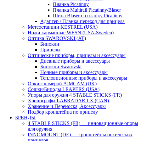
Планка Picatinny
Планка Multirail Picatinny/Blaser
Шина Blaser на планку Picatinny
Адаптер / Планка-переход для прицела
Метеостанции KESTREL (USA)
Ножи карманные WESN (USA-Sweden)
Оптика SWAROVSKI (AT)
Бинокли
Прицелы
Оптические приборы, прицелы и аксессуары
Дневные приборы и аксессуары
Бинокли Swarovski
Ночные приборы и аксессуары
Тепловизионные приборы и аксессуары
Очки с камерой AIMCAM (UK)
Сошки/Биподы LEAPERS (USA)
Упоры для оружия 4 STABLE STICKS (FR)
Хронографы LABRADAR LX (CAN)
Хранение и Переноска, Аксессуары
Подбор кронштейна по прицелу
БРЕНДЫ
4 STABLE STICKS (FR) — инновационные опоры
для оружия
INNOMOUNT (DE) — кронштейны оптических
прицелов