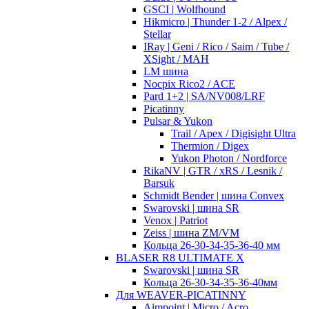
GSCI | Wolfhound
Hikmicro | Thunder 1-2 / Alpex /
Stellar
IRay | Geni / Rico / Saim / Tube /
XSight / MAH
LM шина
Nocpix Rico2 / ACE
Pard 1+2 | SA/NV008/LRF
Picatinny
Pulsar & Yukon
Trail / Apex / Digisight Ultra
Thermion / Digex
Yukon Photon / Nordforce
RikaNV | GTR / xRS / Lesnik /
Barsuk
Schmidt Bender | шина Convex
Swarovski | шина SR
Venox | Patriot
Zeiss | шина ZM/VM
Кольца 26-30-34-35-36-40 мм
BLASER R8 ULTIMATE X
Swarovski | шина SR
Кольца 26-30-34-35-36-40мм
Для WEAVER-PICATINNY
Aimpoint | Micro / Acro