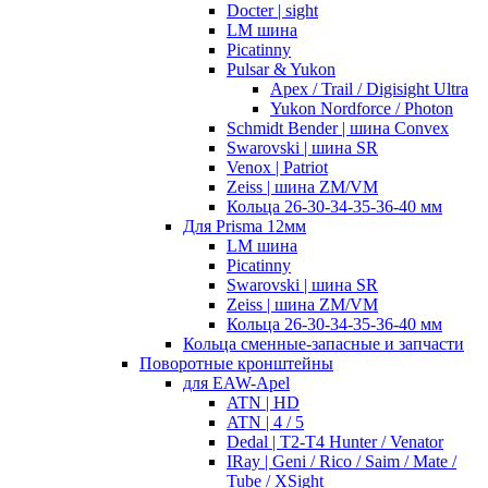
Docter | sight
LM шина
Picatinny
Pulsar & Yukon
Apex / Trail / Digisight Ultra
Yukon Nordforce / Photon
Schmidt Bender | шина Convex
Swarovski | шина SR
Venox | Patriot
Zeiss | шина ZM/VM
Кольца 26-30-34-35-36-40 мм
Для Prisma 12мм
LM шина
Picatinny
Swarovski | шина SR
Zeiss | шина ZM/VM
Кольца 26-30-34-35-36-40 мм
Кольца сменные-запасные и запчасти
Поворотные кронштейны
для EAW-Apel
ATN | HD
ATN | 4 / 5
Dedal | T2-T4 Hunter / Venator
IRay | Geni / Rico / Saim / Mate /
Tube / XSight