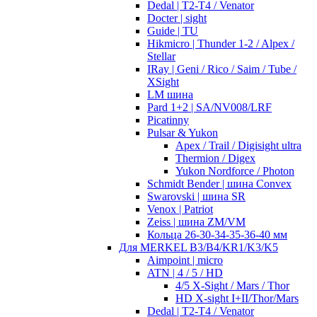
Dedal | T2-T4 / Venator
Docter | sight
Guide | TU
Hikmicro | Thunder 1-2 / Alpex /
Stellar
IRay | Geni / Rico / Saim / Tube /
XSight
LM шина
Pard 1+2 | SA/NV008/LRF
Picatinny
Pulsar & Yukon
Apex / Trail / Digisight ultra
Thermion / Digex
Yukon Nordforce / Photon
Schmidt Bender | шина Convex
Swarovski | шина SR
Venox | Patriot
Zeiss | шина ZM/VM
Кольца 26-30-34-35-36-40 мм
Для MERKEL B3/B4/KR1/K3/K5
Aimpoint | micro
ATN | 4 / 5 / HD
4/5 X-Sight / Mars / Thor
HD X-sight I+II/Thor/Mars
Dedal | T2-T4 / Venator