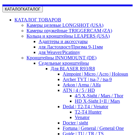
КАТАЛОГ
КАТАЛОГ
КАТАЛОГ ТОВАРОВ
Камеры целевые LONGSHOT (USA)
Камеры оружейные TRIGGERCAM (ZA)
Кольца и кронштейны LEAPERS (USA)
Адаптеры и аксессуары
для Ластохвост/Призма 9-11мм
для Weaver/Picatinny
Кронштейны INNOMOUNT (DE)
Седельные кронштейны
Для BLASER R93/R8
Aimpoint | Micro / Acro | Holosun
Archer TVT | tsa-7 / tsa-9
Arkon | Arma / Alfa
ATN | 4 / 5 / HD
4/5 X-Sight / Mars / Thor
HD X-Sight I+II / Mars
Dedal | T2-T4 / Venator
T2-T4 Hunter
Venator
Docter | sight
Fortuna | General / General One
Guide | TU / TR / TS