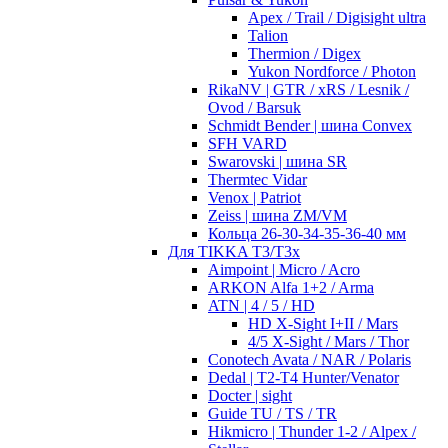
Apex / Trail / Digisight ultra
Talion
Thermion / Digex
Yukon Nordforce / Photon
RikaNV | GTR / xRS / Lesnik /
Ovod / Barsuk
Schmidt Bender | шина Convex
SFH VARD
Swarovski | шина SR
Thermtec Vidar
Venox | Patriot
Zeiss | шина ZM/VM
Кольца 26-30-34-35-36-40 мм
Для TIKKA T3/T3x
Aimpoint | Micro / Acro
ARKON Alfa 1+2 / Arma
ATN | 4 / 5 / HD
HD X-Sight I+II / Mars
4/5 X-Sight / Mars / Thor
Conotech Avata / NAR / Polaris
Dedal | T2-T4 Hunter/Venator
Docter | sight
Guide TU / TS / TR
Hikmicro | Thunder 1-2 / Alpex /