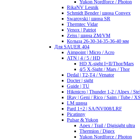
Yukon Nordforce / Photon
RikaNV Lesnik
Schmidt Bender | шина Convex
Swarovski | шина SR
Thermtec Vidar
Venox | Patriot
Zeiss | шина ZM/VM
Кольца 26-30-34-35-36-40 мм
Для SAUER 404
Aimpoint | Micro / Acro
ATN | 4 / 5 / HD
HD X-sight I+II/Thor/Mars
4/5 X-Sight / Mars / Thor
Dedal | T2-T4 / Venator
Docter | sight
Guide | TU
Hikmicro | Thunder 1-2 / Alpex / Stel
IRay | Geni / Rico / Saim / Tube / X
LM шина
Pard 1+2 | SA/NV008/LRF
Picatinny
Pulsar & Yukon
Apex / Trail / Digisight ultra
Thermion / Digex
Yukon Nordforce / Photon