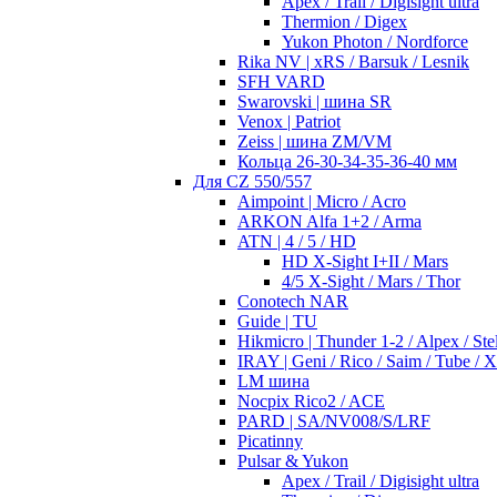
Apex / Trail / Digisight ultra
Thermion / Digex
Yukon Photon / Nordforce
Rika NV | xRS / Barsuk / Lesnik
SFH VARD
Swarovski | шина SR
Venox | Patriot
Zeiss | шина ZM/VM
Кольца 26-30-34-35-36-40 мм
Для CZ 550/557
Aimpoint | Micro / Acro
ARKON Alfa 1+2 / Arma
ATN | 4 / 5 / HD
HD X-Sight I+II / Mars
4/5 X-Sight / Mars / Thor
Conotech NAR
Guide | TU
Hikmicro | Thunder 1-2 / Alpex / Stel
IRAY | Geni / Rico / Saim / Tube / 
LM шина
Nocpix Rico2 / ACE
PARD | SA/NV008/S/LRF
Picatinny
Pulsar & Yukon
Apex / Trail / Digisight ultra