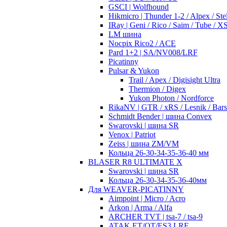
GSCI | Wolfhound
Hikmicro | Thunder 1-2 / Alpex / Stel
IRay | Geni / Rico / Saim / Tube / 
LM шина
Nocpix Rico2 / ACE
Pard 1+2 | SA/NV008/LRF
Picatinny
Pulsar & Yukon
Trail / Apex / Digisight Ultra
Thermion / Digex
Yukon Photon / Nordforce
RikaNV | GTR / xRS / Lesnik / Bar
Schmidt Bender | шина Convex
Swarovski | шина SR
Venox | Patriot
Zeiss | шина ZM/VM
Кольца 26-30-34-35-36-40 мм
BLASER R8 ULTIMATE X
Swarovski | шина SR
Кольца 26-30-34-35-36-40мм
Для WEAVER-PICATINNY
Aimpoint | Micro / Acro
Arkon | Arma / Alfa
ARCHER TVT | tsa-7 / tsa-9
ATAK ET/OT/ES3 LRF