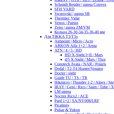
Schmidt Bender | шина Convex
SFH VARD
Swarovski | шина SR
Thermtec Vidar
Venox | Patriot
Zeiss | шина ZM/VM
Кольца 26-30-34-35-36-40 мм
Для TIKKA T3/T3x
Aimpoint | Micro / Acro
ARKON Alfa 1+2 / Arma
ATN | 4 / 5 / HD
HD X-Sight I+II / Mars
4/5 X-Sight / Mars / Thor
Conotech Avata / NAR / Polaris
Dedal | T2-T4 Hunter/Venator
Docter | sight
Guide TU / TS / TR
Hikmicro | Thunder 1-2 / Alpex / Stel
IRAY | Geni / Rico / Saim / Tube / 
LM шина
Nocpix Rico2 / ACE
Pard 1+2 | SA/NV008/LRF
Picatinny
Pulsar & Yukon