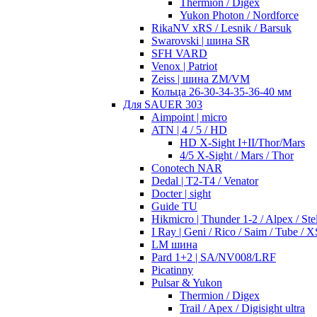
Thermion / Digex
Yukon Photon / Nordforce
RikaNV xRS / Lesnik / Barsuk
Swarovski | шина SR
SFH VARD
Venox | Patriot
Zeiss | шина ZM/VM
Кольца 26-30-34-35-36-40 мм
Для SAUER 303
Aimpoint | micro
ATN | 4 / 5 / HD
HD X-Sight I+II/Thor/Mars
4/5 X-Sight / Mars / Thor
Conotech NAR
Dedal | T2-T4 / Venator
Docter | sight
Guide TU
Hikmicro | Thunder 1-2 / Alpex / Stel
I Ray | Geni / Rico / Saim / Tube / X
LM шина
Pard 1+2 | SA/NV008/LRF
Picatinny
Pulsar & Yukon
Thermion / Digex
Trail / Apex / Digisight ultra