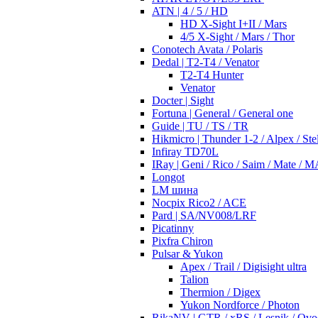
ATN | 4 / 5 / HD
HD X-Sight I+II / Mars
4/5 X-Sight / Mars / Thor
Conotech Avata / Polaris
Dedal | T2-T4 / Venator
T2-T4 Hunter
Venator
Docter | Sight
Fortuna | General / General one
Guide | TU / TS / TR
Hikmicro | Thunder 1-2 / Alpex / Stel
Infiray TD70L
IRay | Geni / Rico / Saim / Mate / 
Longot
LM шина
Nocpix Rico2 / ACE
Pard | SA/NV008/LRF
Picatinny
Pixfra Chiron
Pulsar & Yukon
Apex / Trail / Digisight ultra
Talion
Thermion / Digex
Yukon Nordforce / Photon
RikaNV | GTR / xRS / Lesnik / Ovo