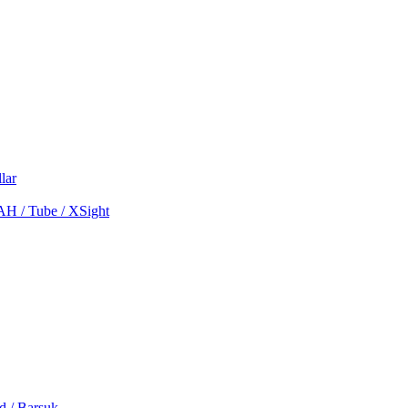
lar
MAH / Tube / XSight
d / Barsuk