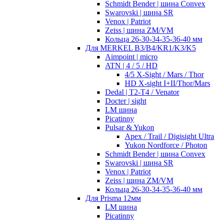
Schmidt Bender | шина Convex
Swarovski | шина SR
Venox | Patriot
Zeiss | шина ZM/VM
Кольца 26-30-34-35-36-40 мм
Для MERKEL B3/B4/KR1/K3/K5
Aimpoint | micro
ATN | 4 / 5 / HD
4/5 X-Sight / Mars / Thor
HD X-sight I+II/Thor/Mars
Dedal | T2-T4 / Venator
Docter | sight
LM шина
Picatinny
Pulsar & Yukon
Apex / Trail / Digisight Ultra
Yukon Nordforce / Photon
Schmidt Bender | шина Convex
Swarovski | шина SR
Venox | Patriot
Zeiss | шина ZM/VM
Кольца 26-30-34-35-36-40 мм
Для Prisma 12мм
LM шина
Picatinny