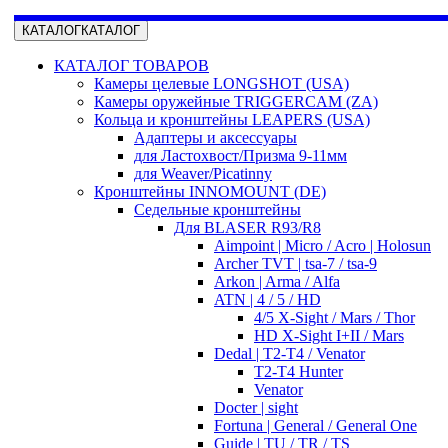
КАТАЛОГ
КАТАЛОГ
КАТАЛОГ ТОВАРОВ
Камеры целевые LONGSHOT (USA)
Камеры оружейные TRIGGERCAM (ZA)
Кольца и кронштейны LEAPERS (USA)
Адаптеры и аксессуары
для Ластохвост/Призма 9-11мм
для Weaver/Picatinny
Кронштейны INNOMOUNT (DE)
Седельные кронштейны
Для BLASER R93/R8
Aimpoint | Micro / Acro | Holosun
Archer TVT | tsa-7 / tsa-9
Arkon | Arma / Alfa
ATN | 4 / 5 / HD
4/5 X-Sight / Mars / Thor
HD X-Sight I+II / Mars
Dedal | T2-T4 / Venator
T2-T4 Hunter
Venator
Docter | sight
Fortuna | General / General One
Guide | TU / TR / TS