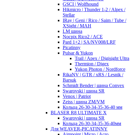
GSCI | Wolfhound
Hikmicro | Thunder 1-2 / Alpex /
Stellar
IRay | Geni / Rico / Saim / Tube /
XSight / MAH
LM шина
Nocpix Rico2 / ACE
Pard 1+2 | SA/NV008/LRF
Picatinny
Pulsar & Yukon
Trail / Apex / Digisight Ultra
Thermion / Digex
Yukon Photon / Nordforce
RikaNV | GTR / xRS / Lesnik /
Barsuk
Schmidt Bender | шина Convex
Swarovski | шина SR
Venox | Patriot
Zeiss | шина ZM/VM
Кольца 26-30-34-35-36-40 мм
BLASER R8 ULTIMATE X
Swarovski | шина SR
Кольца 26-30-34-35-36-40мм
Для WEAVER-PICATINNY
Aimpoint | Micro / Acro