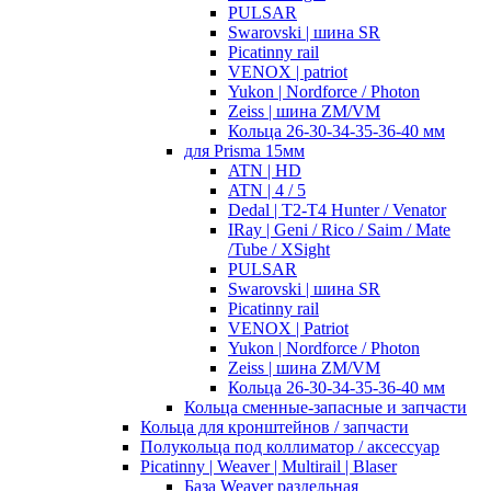
PULSAR
Swarovski | шина SR
Picatinny rail
VENOX | patriot
Yukon | Nordforce / Photon
Zeiss | шина ZM/VM
Кольца 26-30-34-35-36-40 мм
для Prisma 15мм
ATN | HD
ATN | 4 / 5
Dedal | T2-T4 Hunter / Venator
IRay | Geni / Rico / Saim / Mate
/Tube / XSight
PULSAR
Swarovski | шина SR
Picatinny rail
VENOX | Patriot
Yukon | Nordforce / Photon
Zeiss | шина ZM/VM
Кольца 26-30-34-35-36-40 мм
Кольца сменные-запасные и запчасти
Кольца для кронштейнов / запчасти
Полукольца под коллиматор / аксессуар
Picatinny | Weaver | Multirail | Blaser
База Weaver раздельная