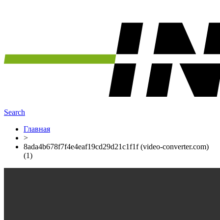
Search
Главная
>
8ada4b678f7f4e4eaf19cd29d21c1f1f (video-converter.com)
(1)