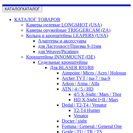
КАТАЛОГ
КАТАЛОГ
КАТАЛОГ ТОВАРОВ
Камеры целевые LONGSHOT (USA)
Камеры оружейные TRIGGERCAM (ZA)
Кольца и кронштейны LEAPERS (USA)
Адаптеры и аксессуары
для Ластохвост/Призма 9-11мм
для Weaver/Picatinny
Кронштейны INNOMOUNT (DE)
Седельные кронштейны
Для BLASER R93/R8
Aimpoint | Micro / Acro | Holosun
Archer TVT | tsa-7 / tsa-9
Arkon | Arma / Alfa
ATN | 4 / 5 / HD
4/5 X-Sight / Mars / Thor
HD X-Sight I+II / Mars
Dedal | T2-T4 / Venator
T2-T4 Hunter
Venator
Docter | sight
Fortuna | General / General One
Guide | TU / TR / TS