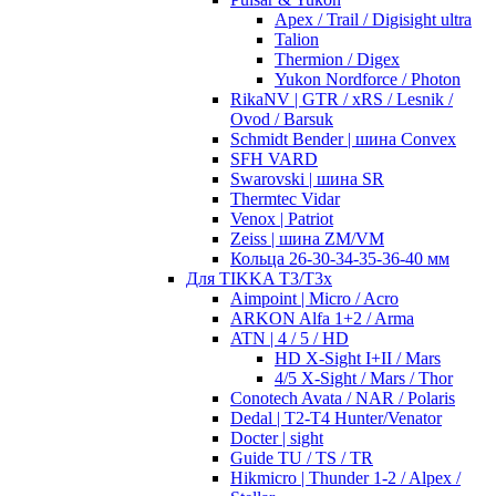
Apex / Trail / Digisight ultra
Talion
Thermion / Digex
Yukon Nordforce / Photon
RikaNV | GTR / xRS / Lesnik /
Ovod / Barsuk
Schmidt Bender | шина Convex
SFH VARD
Swarovski | шина SR
Thermtec Vidar
Venox | Patriot
Zeiss | шина ZM/VM
Кольца 26-30-34-35-36-40 мм
Для TIKKA T3/T3x
Aimpoint | Micro / Acro
ARKON Alfa 1+2 / Arma
ATN | 4 / 5 / HD
HD X-Sight I+II / Mars
4/5 X-Sight / Mars / Thor
Conotech Avata / NAR / Polaris
Dedal | T2-T4 Hunter/Venator
Docter | sight
Guide TU / TS / TR
Hikmicro | Thunder 1-2 / Alpex /