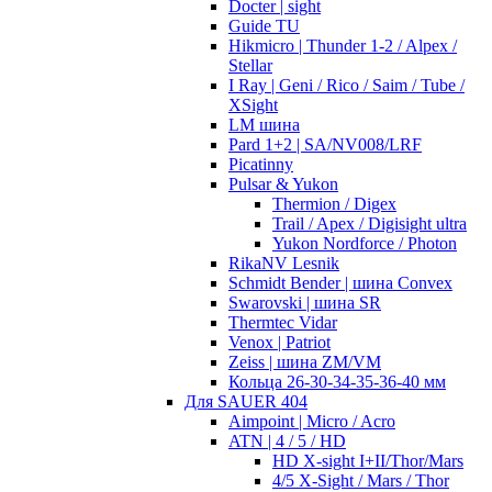
Docter | sight
Guide TU
Hikmicro | Thunder 1-2 / Alpex /
Stellar
I Ray | Geni / Rico / Saim / Tube /
XSight
LM шина
Pard 1+2 | SA/NV008/LRF
Picatinny
Pulsar & Yukon
Thermion / Digex
Trail / Apex / Digisight ultra
Yukon Nordforce / Photon
RikaNV Lesnik
Schmidt Bender | шина Convex
Swarovski | шина SR
Thermtec Vidar
Venox | Patriot
Zeiss | шина ZM/VM
Кольца 26-30-34-35-36-40 мм
Для SAUER 404
Aimpoint | Micro / Acro
ATN | 4 / 5 / HD
HD X-sight I+II/Thor/Mars
4/5 X-Sight / Mars / Thor