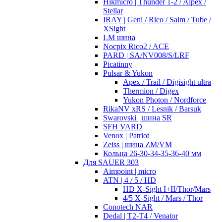
Hikmicro | Thunder 1-2 / Alpex /
Stellar
IRAY | Geni / Rico / Saim / Tube /
XSight
LM шина
Nocpix Rico2 / ACE
PARD | SA/NV008/S/LRF
Picatinny
Pulsar & Yukon
Apex / Trail / Digisight ultra
Thermion / Digex
Yukon Photon / Nordforce
RikaNV xRS / Lesnik / Barsuk
Swarovski | шина SR
SFH VARD
Venox | Patriot
Zeiss | шина ZM/VM
Кольца 26-30-34-35-36-40 мм
Для SAUER 303
Aimpoint | micro
ATN | 4 / 5 / HD
HD X-Sight I+II/Thor/Mars
4/5 X-Sight / Mars / Thor
Conotech NAR
Dedal | T2-T4 / Venator