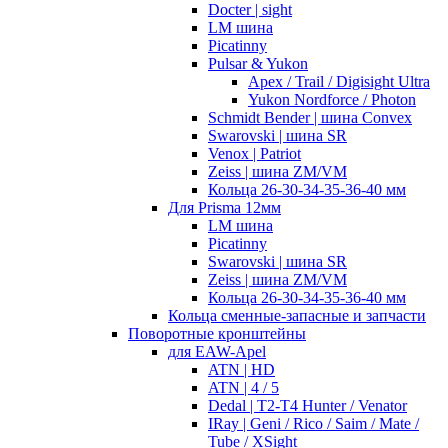
Docter | sight
LM шина
Picatinny
Pulsar & Yukon
Apex / Trail / Digisight Ultra
Yukon Nordforce / Photon
Schmidt Bender | шина Convex
Swarovski | шина SR
Venox | Patriot
Zeiss | шина ZM/VM
Кольца 26-30-34-35-36-40 мм
Для Prisma 12мм
LM шина
Picatinny
Swarovski | шина SR
Zeiss | шина ZM/VM
Кольца 26-30-34-35-36-40 мм
Кольца сменные-запасные и запчасти
Поворотные кронштейны
для EAW-Apel
ATN | HD
ATN | 4 / 5
Dedal | T2-T4 Hunter / Venator
IRay | Geni / Rico / Saim / Mate /
Tube / XSight