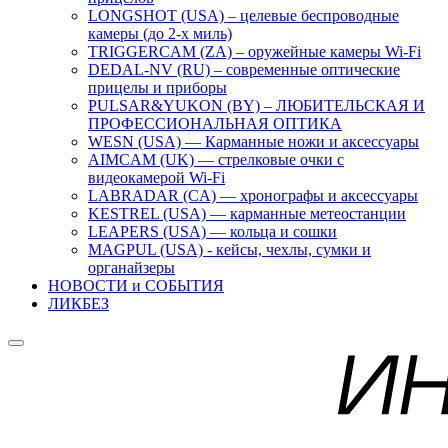
LONGSHOT (USA) – целевые беспроводные
камеры (до 2-х миль)
TRIGGERCAM (ZA) – оружейные камеры Wi-Fi
DEDAL-NV (RU) – современные оптические
прицелы и приборы
PULSAR&YUKON (BY) – ЛЮБИТЕЛЬСКАЯ И
ПРОФЕССИОНАЛЬНАЯ ОПТИКА
WESN (USA) — Карманные ножи и аксессуары
AIMCAM (UK) — стрелковые очки с
видеокамерой Wi-Fi
LABRADAR (CA) — хронографы и аксессуары
KESTREL (USA) — карманные метеостанции
LEAPERS (USA) — кольца и сошки
MAGPUL (USA) - кейсы, чехлы, сумки и
органайзеры
НОВОСТИ и СОБЫТИЯ
ЛИКБЕЗ