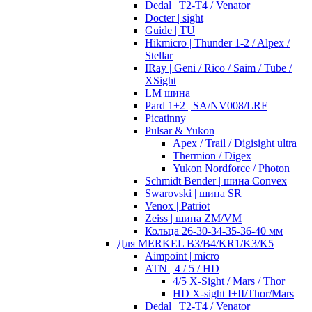
Dedal | T2-T4 / Venator
Docter | sight
Guide | TU
Hikmicro | Thunder 1-2 / Alpex /
Stellar
IRay | Geni / Rico / Saim / Tube /
XSight
LM шина
Pard 1+2 | SA/NV008/LRF
Picatinny
Pulsar & Yukon
Apex / Trail / Digisight ultra
Thermion / Digex
Yukon Nordforce / Photon
Schmidt Bender | шина Convex
Swarovski | шина SR
Venox | Patriot
Zeiss | шина ZM/VM
Кольца 26-30-34-35-36-40 мм
Для MERKEL B3/B4/KR1/K3/K5
Aimpoint | micro
ATN | 4 / 5 / HD
4/5 X-Sight / Mars / Thor
HD X-sight I+II/Thor/Mars
Dedal | T2-T4 / Venator