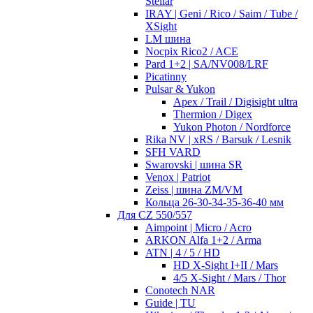
Stellar
IRAY | Geni / Rico / Saim / Tube /
XSight
LM шина
Nocpix Rico2 / ACE
Pard 1+2 | SA/NV008/LRF
Picatinny
Pulsar & Yukon
Apex / Trail / Digisight ultra
Thermion / Digex
Yukon Photon / Nordforce
Rika NV | xRS / Barsuk / Lesnik
SFH VARD
Swarovski | шина SR
Venox | Patriot
Zeiss | шина ZM/VM
Кольца 26-30-34-35-36-40 мм
Для CZ 550/557
Aimpoint | Micro / Acro
ARKON Alfa 1+2 / Arma
ATN | 4 / 5 / HD
HD X-Sight I+II / Mars
4/5 X-Sight / Mars / Thor
Conotech NAR
Guide | TU