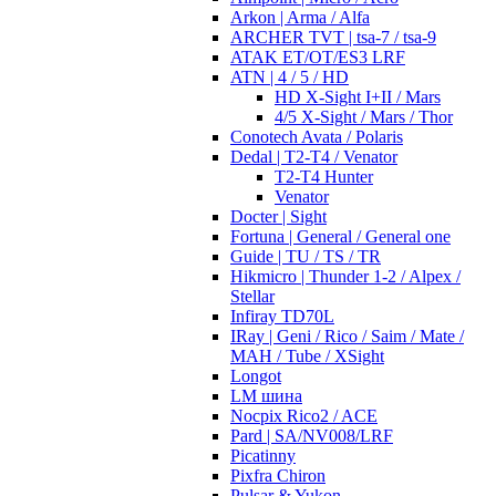
Arkon | Arma / Alfa
ARCHER TVT | tsa-7 / tsa-9
ATAK ET/OT/ES3 LRF
ATN | 4 / 5 / HD
HD X-Sight I+II / Mars
4/5 X-Sight / Mars / Thor
Conotech Avata / Polaris
Dedal | T2-T4 / Venator
T2-T4 Hunter
Venator
Docter | Sight
Fortuna | General / General one
Guide | TU / TS / TR
Hikmicro | Thunder 1-2 / Alpex /
Stellar
Infiray TD70L
IRay | Geni / Rico / Saim / Mate /
MAH / Tube / XSight
Longot
LM шина
Nocpix Rico2 / ACE
Pard | SA/NV008/LRF
Picatinny
Pixfra Chiron
Pulsar & Yukon