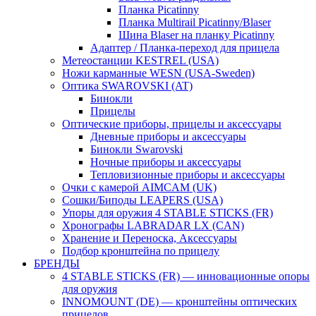
Планка Picatinny
Планка Multirail Picatinny/Blaser
Шина Blaser на планку Picatinny
Адаптер / Планка-переход для прицела
Метеостанции KESTREL (USA)
Ножи карманные WESN (USA-Sweden)
Оптика SWAROVSKI (AT)
Бинокли
Прицелы
Оптические приборы, прицелы и аксессуары
Дневные приборы и аксессуары
Бинокли Swarovski
Ночные приборы и аксессуары
Тепловизионные приборы и аксессуары
Очки с камерой AIMCAM (UK)
Сошки/Биподы LEAPERS (USA)
Упоры для оружия 4 STABLE STICKS (FR)
Хронографы LABRADAR LX (CAN)
Хранение и Переноска, Аксессуары
Подбор кронштейна по прицелу
БРЕНДЫ
4 STABLE STICKS (FR) — инновационные опоры
для оружия
INNOMOUNT (DE) — кронштейны оптических
прицелов