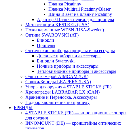
Планка Picatinny
Планка Multirail Picatinny/Blaser
Шина Blaser на планку Picatinny
Адаптер / Планка-переход для прицела
Метеостанции KESTREL (USA)
Ножи карманные WESN (USA-Sweden)
Оптика SWAROVSKI (AT)
Бинокли
Прицелы
Оптические приборы, прицелы и аксессуары
Дневные приборы и аксессуары
Бинокли Swarovski
Ночные приборы и аксессуары
Тепловизионные приборы и аксессуары
Очки с камерой AIMCAM (UK)
Сошки/Биподы LEAPERS (USA)
Упоры для оружия 4 STABLE STICKS (FR)
Хронографы LABRADAR LX (CAN)
Хранение и Переноска, Аксессуары
Подбор кронштейна по прицелу
БРЕНДЫ
4 STABLE STICKS (FR) — инновационные опоры
для оружия
INNOMOUNT (DE) — кронштейны оптических
прицелов