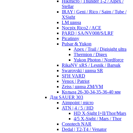
Hikmicro | Thunder 1-2 / Alpex /
Stellar
IRAY | Geni / Rico / Saim / Tube /
XSight
LM шина
Nocpix Rico2 / ACE
PARD | SA/NV008/S/LRF
Picatinny
Pulsar & Yukon
Apex / Trail / Digisight ultra
Thermion / Digex
Yukon Photon / Nordforce
RikaNV xRS / Lesnik / Barsuk
Swarovski | шина SR
SFH VARD
Venox | Patriot
Zeiss | шина ZM/VM
Кольца 26-30-34-35-36-40 мм
Для SAUER 303
Aimpoint | micro
ATN | 4 / 5 / HD
HD X-Sight I+II/Thor/Mars
4/5 X-Sight / Mars / Thor
Conotech NAR
Dedal | T2-T4 / Venator