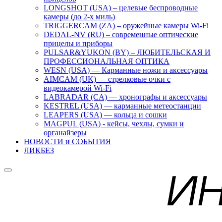
LONGSHOT (USA) – целевые беспроводные
камеры (до 2-х миль)
TRIGGERCAM (ZA) – оружейные камеры Wi-Fi
DEDAL-NV (RU) – современные оптические
прицелы и приборы
PULSAR&YUKON (BY) – ЛЮБИТЕЛЬСКАЯ И
ПРОФЕССИОНАЛЬНАЯ ОПТИКА
WESN (USA) — Карманные ножи и аксессуары
AIMCAM (UK) — стрелковые очки с
видеокамерой Wi-Fi
LABRADAR (CA) — хронографы и аксессуары
KESTREL (USA) — карманные метеостанции
LEAPERS (USA) — кольца и сошки
MAGPUL (USA) - кейсы, чехлы, сумки и
органайзеры
НОВОСТИ и СОБЫТИЯ
ЛИКБЕЗ