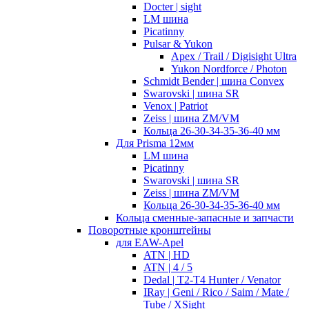
Docter | sight
LM шина
Picatinny
Pulsar & Yukon
Apex / Trail / Digisight Ultra
Yukon Nordforce / Photon
Schmidt Bender | шина Convex
Swarovski | шина SR
Venox | Patriot
Zeiss | шина ZM/VM
Кольца 26-30-34-35-36-40 мм
Для Prisma 12мм
LM шина
Picatinny
Swarovski | шина SR
Zeiss | шина ZM/VM
Кольца 26-30-34-35-36-40 мм
Кольца сменные-запасные и запчасти
Поворотные кронштейны
для EAW-Apel
ATN | HD
ATN | 4 / 5
Dedal | T2-T4 Hunter / Venator
IRay | Geni / Rico / Saim / Mate /
Tube / XSight