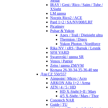
Stellar
IRAY | Geni / Rico / Saim / Tube /
XSight
LM шина
Nocpix Rico2 / ACE
Pard 1+2 | SA/NV008/LRF
Picatinny
Pulsar & Yukon
Apex / Trail / Digisight ultra
Thermion / Digex
Yukon Photon / Nordforce
Rika NV | xRS / Barsuk / Lesnik
SFH VARD
Swarovski | шина SR
Venox | Patriot
Zeiss | шина ZM/VM
Кольца 26-30-34-35-36-40 мм
Для CZ 550/557
Aimpoint | Micro / Acro
ARKON Alfa 1+2 / Arma
ATN | 4 / 5 / HD
HD X-Sight I+II / Mars
4/5 X-Sight / Mars / Thor
Conotech NAR
Guide | TU