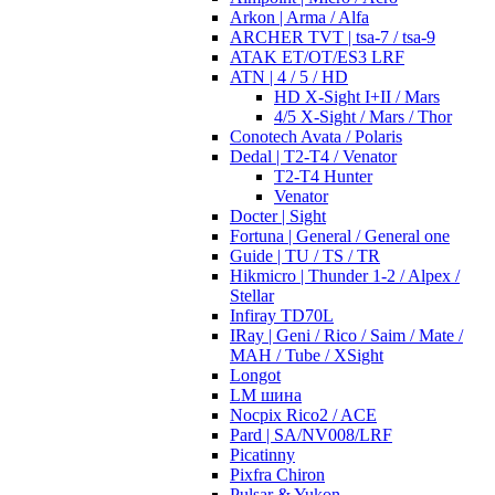
Arkon | Arma / Alfa
ARCHER TVT | tsa-7 / tsa-9
ATAK ET/OT/ES3 LRF
ATN | 4 / 5 / HD
HD X-Sight I+II / Mars
4/5 X-Sight / Mars / Thor
Conotech Avata / Polaris
Dedal | T2-T4 / Venator
T2-T4 Hunter
Venator
Docter | Sight
Fortuna | General / General one
Guide | TU / TS / TR
Hikmicro | Thunder 1-2 / Alpex /
Stellar
Infiray TD70L
IRay | Geni / Rico / Saim / Mate /
MAH / Tube / XSight
Longot
LM шина
Nocpix Rico2 / ACE
Pard | SA/NV008/LRF
Picatinny
Pixfra Chiron
Pulsar & Yukon