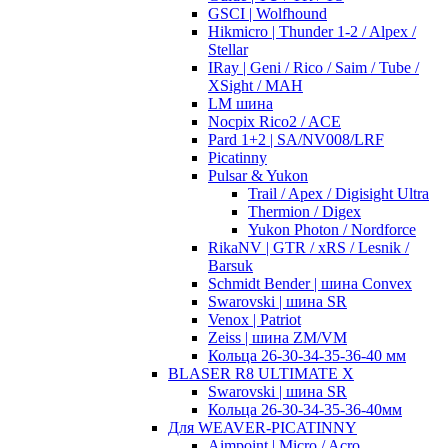
GSCI | Wolfhound
Hikmicro | Thunder 1-2 / Alpex /
Stellar
IRay | Geni / Rico / Saim / Tube /
XSight / MAH
LM шина
Nocpix Rico2 / ACE
Pard 1+2 | SA/NV008/LRF
Picatinny
Pulsar & Yukon
Trail / Apex / Digisight Ultra
Thermion / Digex
Yukon Photon / Nordforce
RikaNV | GTR / xRS / Lesnik /
Barsuk
Schmidt Bender | шина Convex
Swarovski | шина SR
Venox | Patriot
Zeiss | шина ZM/VM
Кольца 26-30-34-35-36-40 мм
BLASER R8 ULTIMATE X
Swarovski | шина SR
Кольца 26-30-34-35-36-40мм
Для WEAVER-PICATINNY
Aimpoint | Micro / Acro