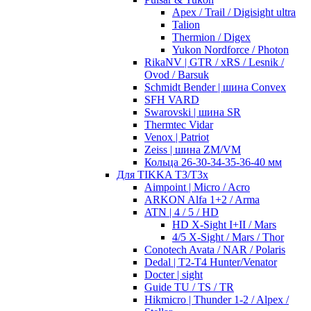
Apex / Trail / Digisight ultra
Talion
Thermion / Digex
Yukon Nordforce / Photon
RikaNV | GTR / xRS / Lesnik /
Ovod / Barsuk
Schmidt Bender | шина Convex
SFH VARD
Swarovski | шина SR
Thermtec Vidar
Venox | Patriot
Zeiss | шина ZM/VM
Кольца 26-30-34-35-36-40 мм
Для TIKKA T3/T3x
Aimpoint | Micro / Acro
ARKON Alfa 1+2 / Arma
ATN | 4 / 5 / HD
HD X-Sight I+II / Mars
4/5 X-Sight / Mars / Thor
Conotech Avata / NAR / Polaris
Dedal | T2-T4 Hunter/Venator
Docter | sight
Guide TU / TS / TR
Hikmicro | Thunder 1-2 / Alpex /