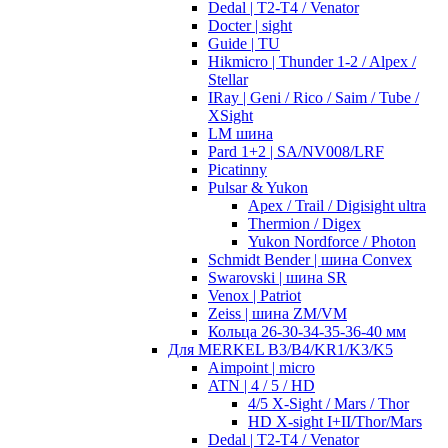
Dedal | T2-T4 / Venator
Docter | sight
Guide | TU
Hikmicro | Thunder 1-2 / Alpex /
Stellar
IRay | Geni / Rico / Saim / Tube /
XSight
LM шина
Pard 1+2 | SA/NV008/LRF
Picatinny
Pulsar & Yukon
Apex / Trail / Digisight ultra
Thermion / Digex
Yukon Nordforce / Photon
Schmidt Bender | шина Convex
Swarovski | шина SR
Venox | Patriot
Zeiss | шина ZM/VM
Кольца 26-30-34-35-36-40 мм
Для MERKEL B3/B4/KR1/K3/K5
Aimpoint | micro
ATN | 4 / 5 / HD
4/5 X-Sight / Mars / Thor
HD X-sight I+II/Thor/Mars
Dedal | T2-T4 / Venator