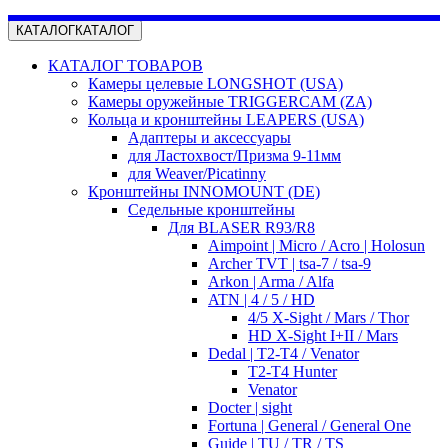
КАТАЛОГ
КАТАЛОГ
КАТАЛОГ ТОВАРОВ
Камеры целевые LONGSHOT (USA)
Камеры оружейные TRIGGERCAM (ZA)
Кольца и кронштейны LEAPERS (USA)
Адаптеры и аксессуары
для Ластохвост/Призма 9-11мм
для Weaver/Picatinny
Кронштейны INNOMOUNT (DE)
Седельные кронштейны
Для BLASER R93/R8
Aimpoint | Micro / Acro | Holosun
Archer TVT | tsa-7 / tsa-9
Arkon | Arma / Alfa
ATN | 4 / 5 / HD
4/5 X-Sight / Mars / Thor
HD X-Sight I+II / Mars
Dedal | T2-T4 / Venator
T2-T4 Hunter
Venator
Docter | sight
Fortuna | General / General One
Guide | TU / TR / TS