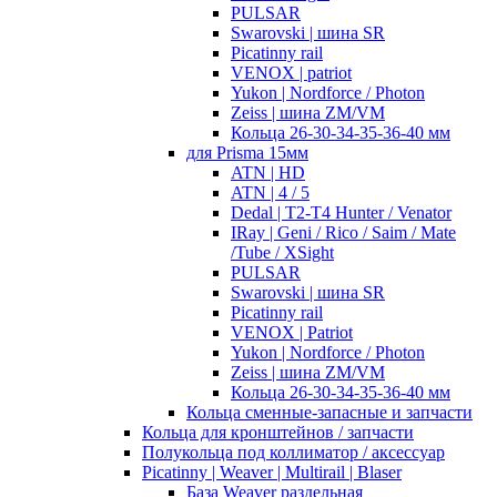
PULSAR
Swarovski | шина SR
Picatinny rail
VENOX | patriot
Yukon | Nordforce / Photon
Zeiss | шина ZM/VM
Кольца 26-30-34-35-36-40 мм
для Prisma 15мм
ATN | HD
ATN | 4 / 5
Dedal | T2-T4 Hunter / Venator
IRay | Geni / Rico / Saim / Mate
/Tube / XSight
PULSAR
Swarovski | шина SR
Picatinny rail
VENOX | Patriot
Yukon | Nordforce / Photon
Zeiss | шина ZM/VM
Кольца 26-30-34-35-36-40 мм
Кольца сменные-запасные и запчасти
Кольца для кронштейнов / запчасти
Полукольца под коллиматор / аксессуар
Picatinny | Weaver | Multirail | Blaser
База Weaver раздельная