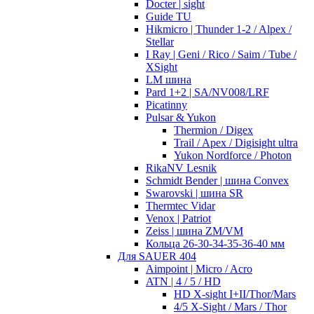
Docter | sight
Guide TU
Hikmicro | Thunder 1-2 / Alpex /
Stellar
I Ray | Geni / Rico / Saim / Tube /
XSight
LM шина
Pard 1+2 | SA/NV008/LRF
Picatinny
Pulsar & Yukon
Thermion / Digex
Trail / Apex / Digisight ultra
Yukon Nordforce / Photon
RikaNV Lesnik
Schmidt Bender | шина Convex
Swarovski | шина SR
Thermtec Vidar
Venox | Patriot
Zeiss | шина ZM/VM
Кольца 26-30-34-35-36-40 мм
Для SAUER 404
Aimpoint | Micro / Acro
ATN | 4 / 5 / HD
HD X-sight I+II/Thor/Mars
4/5 X-Sight / Mars / Thor