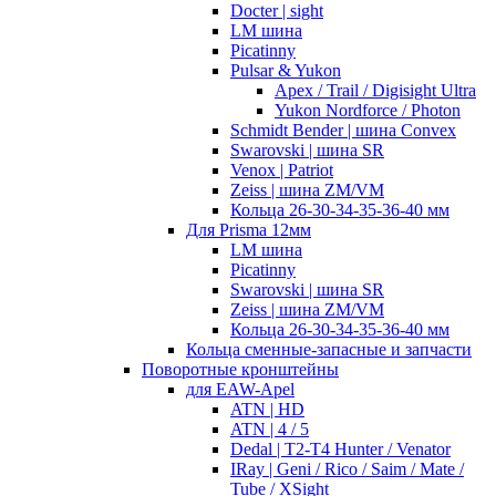
Docter | sight
LM шина
Picatinny
Pulsar & Yukon
Apex / Trail / Digisight Ultra
Yukon Nordforce / Photon
Schmidt Bender | шина Convex
Swarovski | шина SR
Venox | Patriot
Zeiss | шина ZM/VM
Кольца 26-30-34-35-36-40 мм
Для Prisma 12мм
LM шина
Picatinny
Swarovski | шина SR
Zeiss | шина ZM/VM
Кольца 26-30-34-35-36-40 мм
Кольца сменные-запасные и запчасти
Поворотные кронштейны
для EAW-Apel
ATN | HD
ATN | 4 / 5
Dedal | T2-T4 Hunter / Venator
IRay | Geni / Rico / Saim / Mate /
Tube / XSight