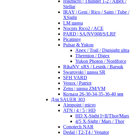
Hikmicro | Thunder 1-2 / Alpex /
Stellar
IRAY | Geni / Rico / Saim / Tube /
XSight
LM шина
Nocpix Rico2 / ACE
PARD | SA/NV008/S/LRF
Picatinny
Pulsar & Yukon
Apex / Trail / Digisight ultra
Thermion / Digex
Yukon Photon / Nordforce
RikaNV xRS / Lesnik / Barsuk
Swarovski | шина SR
SFH VARD
Venox | Patriot
Zeiss | шина ZM/VM
Кольца 26-30-34-35-36-40 мм
Для SAUER 303
Aimpoint | micro
ATN | 4 / 5 / HD
HD X-Sight I+II/Thor/Mars
4/5 X-Sight / Mars / Thor
Conotech NAR
Dedal | T2-T4 / Venator