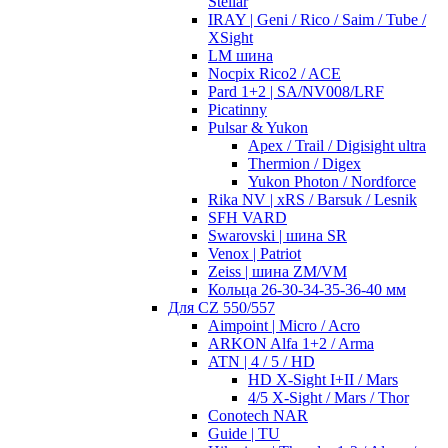
Stellar
IRAY | Geni / Rico / Saim / Tube /
XSight
LM шина
Nocpix Rico2 / ACE
Pard 1+2 | SA/NV008/LRF
Picatinny
Pulsar & Yukon
Apex / Trail / Digisight ultra
Thermion / Digex
Yukon Photon / Nordforce
Rika NV | xRS / Barsuk / Lesnik
SFH VARD
Swarovski | шина SR
Venox | Patriot
Zeiss | шина ZM/VM
Кольца 26-30-34-35-36-40 мм
Для CZ 550/557
Aimpoint | Micro / Acro
ARKON Alfa 1+2 / Arma
ATN | 4 / 5 / HD
HD X-Sight I+II / Mars
4/5 X-Sight / Mars / Thor
Conotech NAR
Guide | TU