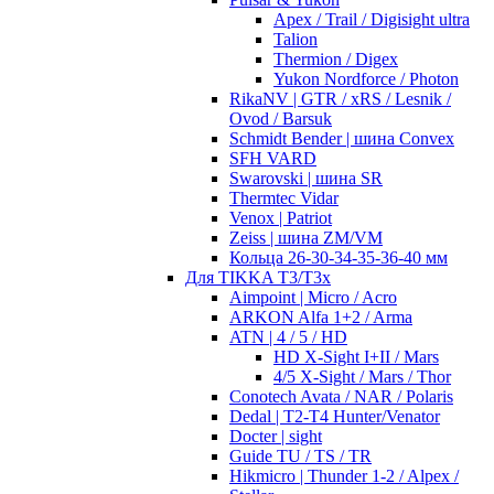
Apex / Trail / Digisight ultra
Talion
Thermion / Digex
Yukon Nordforce / Photon
RikaNV | GTR / xRS / Lesnik /
Ovod / Barsuk
Schmidt Bender | шина Convex
SFH VARD
Swarovski | шина SR
Thermtec Vidar
Venox | Patriot
Zeiss | шина ZM/VM
Кольца 26-30-34-35-36-40 мм
Для TIKKA T3/T3x
Aimpoint | Micro / Acro
ARKON Alfa 1+2 / Arma
ATN | 4 / 5 / HD
HD X-Sight I+II / Mars
4/5 X-Sight / Mars / Thor
Conotech Avata / NAR / Polaris
Dedal | T2-T4 Hunter/Venator
Docter | sight
Guide TU / TS / TR
Hikmicro | Thunder 1-2 / Alpex /