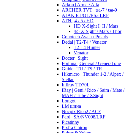
Arkon | Arma / Alfa
ARCHER TVT | tsa-7 / tsa-9
ATAK ET/OT/ES3 LRF
ATN | 4 / 5 / HD
HD X-Sight I+II / Mars
4/5 X-Sight / Mars / Thor
Conotech Avata / Polaris
Dedal | T2-T4 / Venator
T2-T4 Hunter
Venator
Docter | Sight
Fortuna | General / General one
Guide | TU / TS / TR
Hikmicro | Thunder 1-2 / Alpex /
Stellar
Infiray TD70L
IRay | Geni / Rico / Saim / Mate /
MAH / Tube / XSight
Longot
LM шина
Nocpix Rico2 / ACE
Pard | SA/NV008/LRF
Picatinny
Pixfra Chiron
Pulsar & Yukon