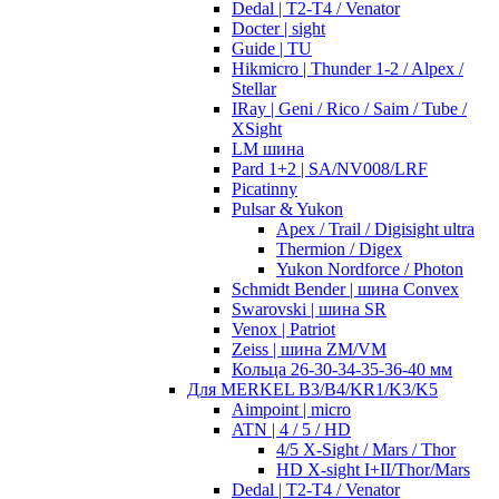
Dedal | T2-T4 / Venator
Docter | sight
Guide | TU
Hikmicro | Thunder 1-2 / Alpex /
Stellar
IRay | Geni / Rico / Saim / Tube /
XSight
LM шина
Pard 1+2 | SA/NV008/LRF
Picatinny
Pulsar & Yukon
Apex / Trail / Digisight ultra
Thermion / Digex
Yukon Nordforce / Photon
Schmidt Bender | шина Convex
Swarovski | шина SR
Venox | Patriot
Zeiss | шина ZM/VM
Кольца 26-30-34-35-36-40 мм
Для MERKEL B3/B4/KR1/K3/K5
Aimpoint | micro
ATN | 4 / 5 / HD
4/5 X-Sight / Mars / Thor
HD X-sight I+II/Thor/Mars
Dedal | T2-T4 / Venator