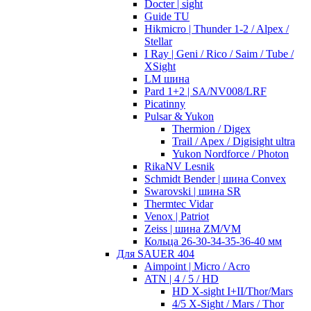
Docter | sight
Guide TU
Hikmicro | Thunder 1-2 / Alpex /
Stellar
I Ray | Geni / Rico / Saim / Tube /
XSight
LM шина
Pard 1+2 | SA/NV008/LRF
Picatinny
Pulsar & Yukon
Thermion / Digex
Trail / Apex / Digisight ultra
Yukon Nordforce / Photon
RikaNV Lesnik
Schmidt Bender | шина Convex
Swarovski | шина SR
Thermtec Vidar
Venox | Patriot
Zeiss | шина ZM/VM
Кольца 26-30-34-35-36-40 мм
Для SAUER 404
Aimpoint | Micro / Acro
ATN | 4 / 5 / HD
HD X-sight I+II/Thor/Mars
4/5 X-Sight / Mars / Thor