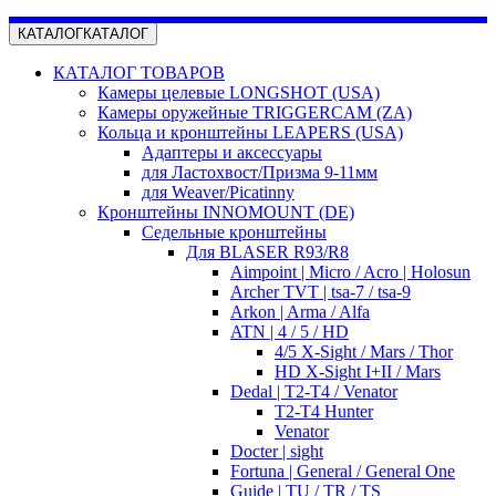
КАТАЛОГ
КАТАЛОГ
КАТАЛОГ ТОВАРОВ
Камеры целевые LONGSHOT (USA)
Камеры оружейные TRIGGERCAM (ZA)
Кольца и кронштейны LEAPERS (USA)
Адаптеры и аксессуары
для Ластохвост/Призма 9-11мм
для Weaver/Picatinny
Кронштейны INNOMOUNT (DE)
Седельные кронштейны
Для BLASER R93/R8
Aimpoint | Micro / Acro | Holosun
Archer TVT | tsa-7 / tsa-9
Arkon | Arma / Alfa
ATN | 4 / 5 / HD
4/5 X-Sight / Mars / Thor
HD X-Sight I+II / Mars
Dedal | T2-T4 / Venator
T2-T4 Hunter
Venator
Docter | sight
Fortuna | General / General One
Guide | TU / TR / TS