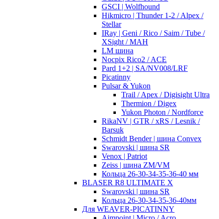
GSCI | Wolfhound
Hikmicro | Thunder 1-2 / Alpex /
Stellar
IRay | Geni / Rico / Saim / Tube /
XSight / MAH
LM шина
Nocpix Rico2 / ACE
Pard 1+2 | SA/NV008/LRF
Picatinny
Pulsar & Yukon
Trail / Apex / Digisight Ultra
Thermion / Digex
Yukon Photon / Nordforce
RikaNV | GTR / xRS / Lesnik /
Barsuk
Schmidt Bender | шина Convex
Swarovski | шина SR
Venox | Patriot
Zeiss | шина ZM/VM
Кольца 26-30-34-35-36-40 мм
BLASER R8 ULTIMATE X
Swarovski | шина SR
Кольца 26-30-34-35-36-40мм
Для WEAVER-PICATINNY
Aimpoint | Micro / Acro