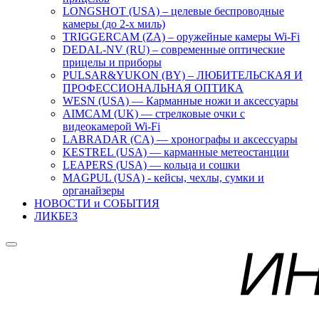
LONGSHOT (USA) – целевые беспроводные
камеры (до 2-х миль)
TRIGGERCAM (ZA) – оружейные камеры Wi-Fi
DEDAL-NV (RU) – современные оптические
прицелы и приборы
PULSAR&YUKON (BY) – ЛЮБИТЕЛЬСКАЯ И
ПРОФЕССИОНАЛЬНАЯ ОПТИКА
WESN (USA) — Карманные ножи и аксессуары
AIMCAM (UK) — стрелковые очки с
видеокамерой Wi-Fi
LABRADAR (CA) — хронографы и аксессуары
KESTREL (USA) — карманные метеостанции
LEAPERS (USA) — кольца и сошки
MAGPUL (USA) - кейсы, чехлы, сумки и
органайзеры
НОВОСТИ и СОБЫТИЯ
ЛИКБЕЗ