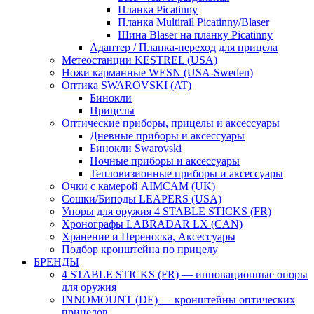
Планка Picatinny
Планка Multirail Picatinny/Blaser
Шина Blaser на планку Picatinny
Адаптер / Планка-переход для прицела
Метеостанции KESTREL (USA)
Ножи карманные WESN (USA-Sweden)
Оптика SWAROVSKI (AT)
Бинокли
Прицелы
Оптические приборы, прицелы и аксессуары
Дневные приборы и аксессуары
Бинокли Swarovski
Ночные приборы и аксессуары
Тепловизионные приборы и аксессуары
Очки с камерой AIMCAM (UK)
Сошки/Биподы LEAPERS (USA)
Упоры для оружия 4 STABLE STICKS (FR)
Хронографы LABRADAR LX (CAN)
Хранение и Переноска, Аксессуары
Подбор кронштейна по прицелу
БРЕНДЫ
4 STABLE STICKS (FR) — инновационные опоры
для оружия
INNOMOUNT (DE) — кронштейны оптических
прицелов