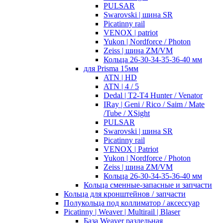
PULSAR
Swarovski | шина SR
Picatinny rail
VENOX | patriot
Yukon | Nordforce / Photon
Zeiss | шина ZM/VM
Кольца 26-30-34-35-36-40 мм
для Prisma 15мм
ATN | HD
ATN | 4 / 5
Dedal | T2-T4 Hunter / Venator
IRay | Geni / Rico / Saim / Mate
/Tube / XSight
PULSAR
Swarovski | шина SR
Picatinny rail
VENOX | Patriot
Yukon | Nordforce / Photon
Zeiss | шина ZM/VM
Кольца 26-30-34-35-36-40 мм
Кольца сменные-запасные и запчасти
Кольца для кронштейнов / запчасти
Полукольца под коллиматор / аксессуар
Picatinny | Weaver | Multirail | Blaser
База Weaver раздельная