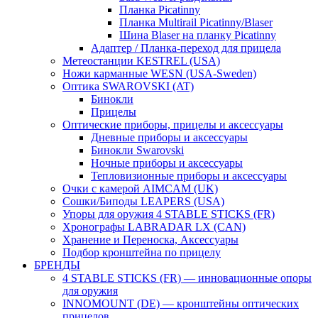
Планка Picatinny
Планка Multirail Picatinny/Blaser
Шина Blaser на планку Picatinny
Адаптер / Планка-переход для прицела
Метеостанции KESTREL (USA)
Ножи карманные WESN (USA-Sweden)
Оптика SWAROVSKI (AT)
Бинокли
Прицелы
Оптические приборы, прицелы и аксессуары
Дневные приборы и аксессуары
Бинокли Swarovski
Ночные приборы и аксессуары
Тепловизионные приборы и аксессуары
Очки с камерой AIMCAM (UK)
Сошки/Биподы LEAPERS (USA)
Упоры для оружия 4 STABLE STICKS (FR)
Хронографы LABRADAR LX (CAN)
Хранение и Переноска, Аксессуары
Подбор кронштейна по прицелу
БРЕНДЫ
4 STABLE STICKS (FR) — инновационные опоры
для оружия
INNOMOUNT (DE) — кронштейны оптических
прицелов