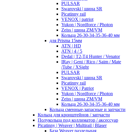
PULSAR
Swarovski | шина SR
Picatinny rail
VENOX | patriot
Yukon | Nordforce / Photon
Zeiss | шина ZM/VM
Кольца 26-30-34-35-36-40 мм
для Prisma 15мм
ATN | HD
ATN | 4 / 5
Dedal | T2-T4 Hunter / Venator
IRay | Geni / Rico / Saim / Mate
/Tube / XSight
PULSAR
Swarovski | шина SR
Picatinny rail
VENOX | Patriot
Yukon | Nordforce / Photon
Zeiss | шина ZM/VM
Кольца 26-30-34-35-36-40 мм
Кольца сменные-запасные и запчасти
Кольца для кронштейнов / запчасти
Полукольца под коллиматор / аксессуар
Picatinny | Weaver | Multirail | Blaser
База Weaver раздельная