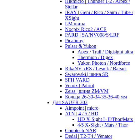
Hikmicro | Thunder 1-2 / Alpex /
Stellar
IRAY | Geni / Rico / Saim / Tube /
XSight
LM шина
Nocpix Rico2 / ACE
PARD | SA/NV008/S/LRF
Picatinny
Pulsar & Yukon
Apex / Trail / Digisight ultra
Thermion / Digex
Yukon Photon / Nordforce
RikaNV xRS / Lesnik / Barsuk
Swarovski | шина SR
SFH VARD
Venox | Patriot
Zeiss | шина ZM/VM
Кольца 26-30-34-35-36-40 мм
Для SAUER 303
Aimpoint | micro
ATN | 4 / 5 / HD
HD X-Sight I+II/Thor/Mars
4/5 X-Sight / Mars / Thor
Conotech NAR
Dedal | T2-T4 / Venator