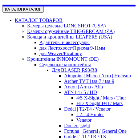
КАТАЛОГ
КАТАЛОГ
КАТАЛОГ ТОВАРОВ
Камеры целевые LONGSHOT (USA)
Камеры оружейные TRIGGERCAM (ZA)
Кольца и кронштейны LEAPERS (USA)
Адаптеры и аксессуары
для Ластохвост/Призма 9-11мм
для Weaver/Picatinny
Кронштейны INNOMOUNT (DE)
Седельные кронштейны
Для BLASER R93/R8
Aimpoint | Micro / Acro | Holosun
Archer TVT | tsa-7 / tsa-9
Arkon | Arma / Alfa
ATN | 4 / 5 / HD
4/5 X-Sight / Mars / Thor
HD X-Sight I+II / Mars
Dedal | T2-T4 / Venator
T2-T4 Hunter
Venator
Docter | sight
Fortuna | General / General One
Guide | TU / TR / TS