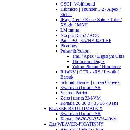
GSCI | Wolfhound
Hikmicro | Thunder 1-2 / Alpex /
Stellar
IRay | Geni / Rico / Saim / Tube /
XSight / MAH
LM шина
Nocpix Rico2 / ACE
Pard 1+2 | SA/NV008/LRF
Picatinny
Pulsar & Yukon
Trail / Apex / Digisight Ultra
Thermion / Digex
Yukon Photon / Nordforce
RikaNV | GTR / xRS / Lesnik /
Barsuk
Schmidt Bender | шина Convex
Swarovski | шина SR
Venox | Patriot
Zeiss | шина ZM/VM
Кольца 26-30-34-35-36-40 мм
BLASER R8 ULTIMATE X
Swarovski | шина SR
Кольца 26-30-34-35-36-40мм
Для WEAVER-PICATINNY
Aimpoint | Micro / Acro