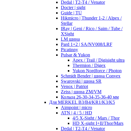
Dedal | T2-T4 / Venator
Docter | sight
Guide | TU
Hikmicro | Thunder 1-2 / Alpex /
Stellar
IRay | Geni / Rico / Saim / Tube /
XSight
LM шина
Pard 1+2 | SA/NV008/LRF
Picatinny
Pulsar & Yukon
Apex / Trail / Digisight ultra
Thermion / Digex
Yukon Nordforce / Photon
Schmidt Bender | шина Convex
Swarovski | шина SR
Venox | Patriot
Zeiss | шина ZM/VM
Кольца 26-30-34-35-36-40 мм
Для MERKEL B3/B4/KR1/K3/K5
Aimpoint | micro
ATN | 4 / 5 / HD
4/5 X-Sight / Mars / Thor
HD X-sight I+II/Thor/Mars
Dedal | T2-T4 / Venator