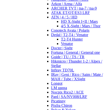
Arkon | Arma / Alfa
ARCHER TVT | tsa-7 / tsa-9
ATAK ET/OT/ES3 LRF
ATN | 4 / 5 / HD
HD X-Sight I+II / Mars
4/5 X-Sight / Mars / Thor
Conotech Avata / Polaris
Dedal | T2-T4 / Venator
T2-T4 Hunter
Venator
Docter | Sight
Fortuna | General / General one
Guide | TU / TS / TR
Hikmicro | Thunder 1-2 / Alpex /
Stellar
Infiray TD70L
IRay | Geni / Rico / Saim / Mate /
MAH / Tube / XSight
Longot
LM шина
Nocpix Rico2 / ACE
Pard | SA/NV008/LRF
Picatinny
Pixfra Chiron
Pulsar & Yukon