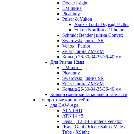
Docter | sight
LM шина
Picatinny
Pulsar & Yukon
Apex / Trail / Digisight Ultra
Yukon Nordforce / Photon
Schmidt Bender | шина Convex
Swarovski | шина SR
Venox | Patriot
Zeiss | шина ZM/VM
Кольца 26-30-34-35-36-40 мм
Для Prisma 12мм
LM шина
Picatinny
Swarovski | шина SR
Zeiss | шина ZM/VM
Кольца 26-30-34-35-36-40 мм
Кольца сменные-запасные и запчасти
Поворотные кронштейны
для EAW-Apel
ATN | HD
ATN | 4 / 5
Dedal | T2-T4 Hunter / Venator
IRay | Geni / Rico / Saim / Mate /
Tube / XSight