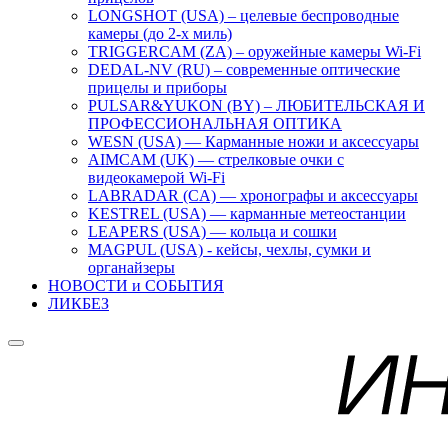
LONGSHOT (USA) – целевые беспроводные
камеры (до 2-х миль)
TRIGGERCAM (ZA) – оружейные камеры Wi-Fi
DEDAL-NV (RU) – современные оптические
прицелы и приборы
PULSAR&YUKON (BY) – ЛЮБИТЕЛЬСКАЯ И
ПРОФЕССИОНАЛЬНАЯ ОПТИКА
WESN (USA) — Карманные ножи и аксессуары
AIMCAM (UK) — стрелковые очки с
видеокамерой Wi-Fi
LABRADAR (CA) — хронографы и аксессуары
KESTREL (USA) — карманные метеостанции
LEAPERS (USA) — кольца и сошки
MAGPUL (USA) - кейсы, чехлы, сумки и
органайзеры
НОВОСТИ и СОБЫТИЯ
ЛИКБЕЗ