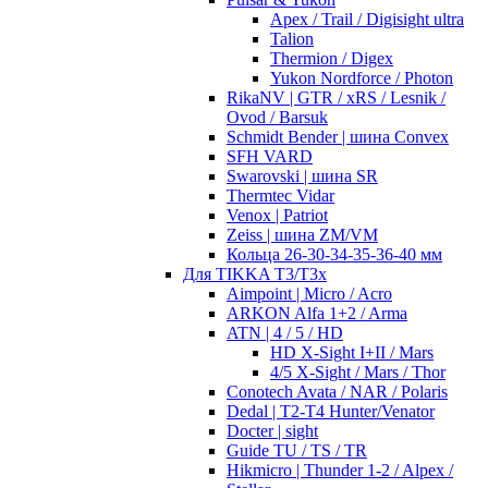
Apex / Trail / Digisight ultra
Talion
Thermion / Digex
Yukon Nordforce / Photon
RikaNV | GTR / xRS / Lesnik /
Ovod / Barsuk
Schmidt Bender | шина Convex
SFH VARD
Swarovski | шина SR
Thermtec Vidar
Venox | Patriot
Zeiss | шина ZM/VM
Кольца 26-30-34-35-36-40 мм
Для TIKKA T3/T3x
Aimpoint | Micro / Acro
ARKON Alfa 1+2 / Arma
ATN | 4 / 5 / HD
HD X-Sight I+II / Mars
4/5 X-Sight / Mars / Thor
Conotech Avata / NAR / Polaris
Dedal | T2-T4 Hunter/Venator
Docter | sight
Guide TU / TS / TR
Hikmicro | Thunder 1-2 / Alpex /