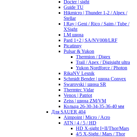
Docter | sight
Guide TU
Hikmicro | Thunder 1-2 / Alpex /
Stellar
I Ray | Geni / Rico / Saim / Tube /
XSight
LM шина
Pard 1+2 | SA/NV008/LRF
Picatinny
Pulsar & Yukon
Thermion / Digex
Trail / Apex / Digisight ultra
Yukon Nordforce / Photon
RikaNV Lesnik
Schmidt Bender | шина Convex
Swarovski | шина SR
Thermtec Vidar
Venox | Patriot
Zeiss | шина ZM/VM
Кольца 26-30-34-35-36-40 мм
Для SAUER 404
Aimpoint | Micro / Acro
ATN | 4 / 5 / HD
HD X-sight I+II/Thor/Mars
4/5 X-Sight / Mars / Thor