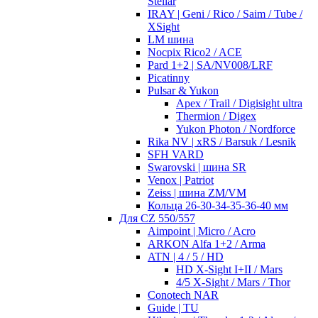
Stellar
IRAY | Geni / Rico / Saim / Tube /
XSight
LM шина
Nocpix Rico2 / ACE
Pard 1+2 | SA/NV008/LRF
Picatinny
Pulsar & Yukon
Apex / Trail / Digisight ultra
Thermion / Digex
Yukon Photon / Nordforce
Rika NV | xRS / Barsuk / Lesnik
SFH VARD
Swarovski | шина SR
Venox | Patriot
Zeiss | шина ZM/VM
Кольца 26-30-34-35-36-40 мм
Для CZ 550/557
Aimpoint | Micro / Acro
ARKON Alfa 1+2 / Arma
ATN | 4 / 5 / HD
HD X-Sight I+II / Mars
4/5 X-Sight / Mars / Thor
Conotech NAR
Guide | TU