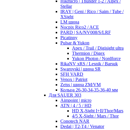
Hikmicro | Thunder 1-2 / Alpex /
Stellar
IRAY | Geni / Rico / Saim / Tube /
XSight
LM шина
Nocpix Rico2 / ACE
PARD | SA/NV008/S/LRF
Picatinny
Pulsar & Yukon
Apex / Trail / Digisight ultra
Thermion / Digex
Yukon Photon / Nordforce
RikaNV xRS / Lesnik / Barsuk
Swarovski | шина SR
SFH VARD
Venox | Patriot
Zeiss | шина ZM/VM
Кольца 26-30-34-35-36-40 мм
Для SAUER 303
Aimpoint | micro
ATN | 4 / 5 / HD
HD X-Sight I+II/Thor/Mars
4/5 X-Sight / Mars / Thor
Conotech NAR
Dedal | T2-T4 / Venator