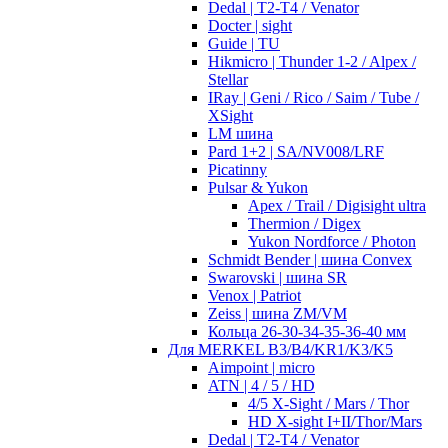
Dedal | T2-T4 / Venator
Docter | sight
Guide | TU
Hikmicro | Thunder 1-2 / Alpex /
Stellar
IRay | Geni / Rico / Saim / Tube /
XSight
LM шина
Pard 1+2 | SA/NV008/LRF
Picatinny
Pulsar & Yukon
Apex / Trail / Digisight ultra
Thermion / Digex
Yukon Nordforce / Photon
Schmidt Bender | шина Convex
Swarovski | шина SR
Venox | Patriot
Zeiss | шина ZM/VM
Кольца 26-30-34-35-36-40 мм
Для MERKEL B3/B4/KR1/K3/K5
Aimpoint | micro
ATN | 4 / 5 / HD
4/5 X-Sight / Mars / Thor
HD X-sight I+II/Thor/Mars
Dedal | T2-T4 / Venator