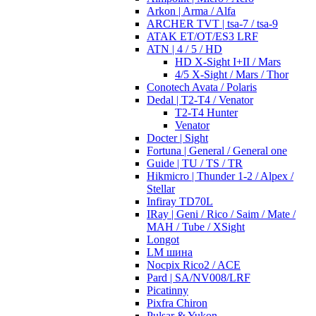
Arkon | Arma / Alfa
ARCHER TVT | tsa-7 / tsa-9
ATAK ET/OT/ES3 LRF
ATN | 4 / 5 / HD
HD X-Sight I+II / Mars
4/5 X-Sight / Mars / Thor
Conotech Avata / Polaris
Dedal | T2-T4 / Venator
T2-T4 Hunter
Venator
Docter | Sight
Fortuna | General / General one
Guide | TU / TS / TR
Hikmicro | Thunder 1-2 / Alpex /
Stellar
Infiray TD70L
IRay | Geni / Rico / Saim / Mate /
MAH / Tube / XSight
Longot
LM шина
Nocpix Rico2 / ACE
Pard | SA/NV008/LRF
Picatinny
Pixfra Chiron
Pulsar & Yukon