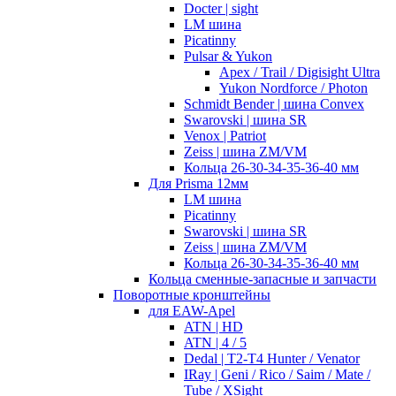
Docter | sight
LM шина
Picatinny
Pulsar & Yukon
Apex / Trail / Digisight Ultra
Yukon Nordforce / Photon
Schmidt Bender | шина Convex
Swarovski | шина SR
Venox | Patriot
Zeiss | шина ZM/VM
Кольца 26-30-34-35-36-40 мм
Для Prisma 12мм
LM шина
Picatinny
Swarovski | шина SR
Zeiss | шина ZM/VM
Кольца 26-30-34-35-36-40 мм
Кольца сменные-запасные и запчасти
Поворотные кронштейны
для EAW-Apel
ATN | HD
ATN | 4 / 5
Dedal | T2-T4 Hunter / Venator
IRay | Geni / Rico / Saim / Mate /
Tube / XSight