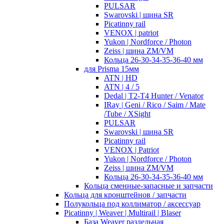
PULSAR
Swarovski | шина SR
Picatinny rail
VENOX | patriot
Yukon | Nordforce / Photon
Zeiss | шина ZM/VM
Кольца 26-30-34-35-36-40 мм
для Prisma 15мм
ATN | HD
ATN | 4 / 5
Dedal | T2-T4 Hunter / Venator
IRay | Geni / Rico / Saim / Mate
/Tube / XSight
PULSAR
Swarovski | шина SR
Picatinny rail
VENOX | Patriot
Yukon | Nordforce / Photon
Zeiss | шина ZM/VM
Кольца 26-30-34-35-36-40 мм
Кольца сменные-запасные и запчасти
Кольца для кронштейнов / запчасти
Полукольца под коллиматор / аксессуар
Picatinny | Weaver | Multirail | Blaser
База Weaver раздельная