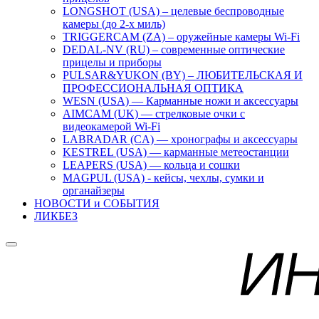
LONGSHOT (USA) – целевые беспроводные
камеры (до 2-х миль)
TRIGGERCAM (ZA) – оружейные камеры Wi-Fi
DEDAL-NV (RU) – современные оптические
прицелы и приборы
PULSAR&YUKON (BY) – ЛЮБИТЕЛЬСКАЯ И
ПРОФЕССИОНАЛЬНАЯ ОПТИКА
WESN (USA) — Карманные ножи и аксессуары
AIMCAM (UK) — стрелковые очки с
видеокамерой Wi-Fi
LABRADAR (CA) — хронографы и аксессуары
KESTREL (USA) — карманные метеостанции
LEAPERS (USA) — кольца и сошки
MAGPUL (USA) - кейсы, чехлы, сумки и
органайзеры
НОВОСТИ и СОБЫТИЯ
ЛИКБЕЗ