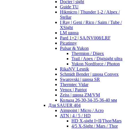
Docter | sight
Guide TU
Hikmicro | Thunder 1-2 / Alpex /
Stellar
I Ray | Geni / Rico / Saim / Tube /
XSight
LM шина
Pard 1+2 | SA/NV008/LRF
Picatinny
Pulsar & Yukon
Thermion / Digex
Trail / Apex / Digisight ultra
Yukon Nordforce / Photon
RikaNV Lesnik
Schmidt Bender | шина Convex
Swarovski | шина SR
Thermtec Vidar
Venox | Patriot
Zeiss | шина ZM/VM
Кольца 26-30-34-35-36-40 мм
Для SAUER 404
Aimpoint | Micro / Acro
ATN | 4 / 5 / HD
HD X-sight I+II/Thor/Mars
4/5 X-Sight / Mars / Thor