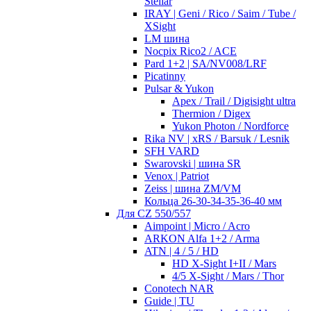
Stellar
IRAY | Geni / Rico / Saim / Tube /
XSight
LM шина
Nocpix Rico2 / ACE
Pard 1+2 | SA/NV008/LRF
Picatinny
Pulsar & Yukon
Apex / Trail / Digisight ultra
Thermion / Digex
Yukon Photon / Nordforce
Rika NV | xRS / Barsuk / Lesnik
SFH VARD
Swarovski | шина SR
Venox | Patriot
Zeiss | шина ZM/VM
Кольца 26-30-34-35-36-40 мм
Для CZ 550/557
Aimpoint | Micro / Acro
ARKON Alfa 1+2 / Arma
ATN | 4 / 5 / HD
HD X-Sight I+II / Mars
4/5 X-Sight / Mars / Thor
Conotech NAR
Guide | TU