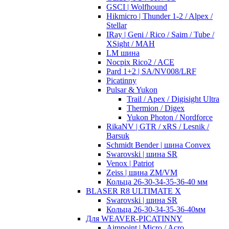
GSCI | Wolfhound
Hikmicro | Thunder 1-2 / Alpex /
Stellar
IRay | Geni / Rico / Saim / Tube /
XSight / MAH
LM шина
Nocpix Rico2 / ACE
Pard 1+2 | SA/NV008/LRF
Picatinny
Pulsar & Yukon
Trail / Apex / Digisight Ultra
Thermion / Digex
Yukon Photon / Nordforce
RikaNV | GTR / xRS / Lesnik /
Barsuk
Schmidt Bender | шина Convex
Swarovski | шина SR
Venox | Patriot
Zeiss | шина ZM/VM
Кольца 26-30-34-35-36-40 мм
BLASER R8 ULTIMATE X
Swarovski | шина SR
Кольца 26-30-34-35-36-40мм
Для WEAVER-PICATINNY
Aimpoint | Micro / Acro