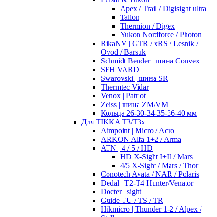
Apex / Trail / Digisight ultra
Talion
Thermion / Digex
Yukon Nordforce / Photon
RikaNV | GTR / xRS / Lesnik /
Ovod / Barsuk
Schmidt Bender | шина Convex
SFH VARD
Swarovski | шина SR
Thermtec Vidar
Venox | Patriot
Zeiss | шина ZM/VM
Кольца 26-30-34-35-36-40 мм
Для TIKKA T3/T3x
Aimpoint | Micro / Acro
ARKON Alfa 1+2 / Arma
ATN | 4 / 5 / HD
HD X-Sight I+II / Mars
4/5 X-Sight / Mars / Thor
Conotech Avata / NAR / Polaris
Dedal | T2-T4 Hunter/Venator
Docter | sight
Guide TU / TS / TR
Hikmicro | Thunder 1-2 / Alpex /