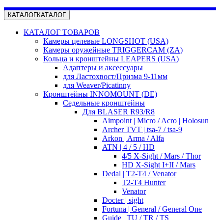
КАТАЛОГ
КАТАЛОГ
КАТАЛОГ ТОВАРОВ
Камеры целевые LONGSHOT (USA)
Камеры оружейные TRIGGERCAM (ZA)
Кольца и кронштейны LEAPERS (USA)
Адаптеры и аксессуары
для Ластохвост/Призма 9-11мм
для Weaver/Picatinny
Кронштейны INNOMOUNT (DE)
Седельные кронштейны
Для BLASER R93/R8
Aimpoint | Micro / Acro | Holosun
Archer TVT | tsa-7 / tsa-9
Arkon | Arma / Alfa
ATN | 4 / 5 / HD
4/5 X-Sight / Mars / Thor
HD X-Sight I+II / Mars
Dedal | T2-T4 / Venator
T2-T4 Hunter
Venator
Docter | sight
Fortuna | General / General One
Guide | TU / TR / TS