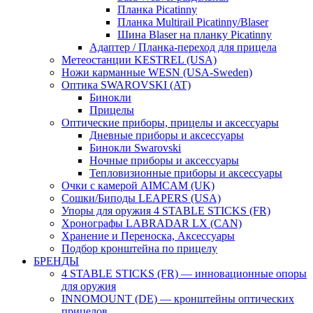
Планка Picatinny
Планка Multirail Picatinny/Blaser
Шина Blaser на планку Picatinny
Адаптер / Планка-переход для прицела
Метеостанции KESTREL (USA)
Ножи карманные WESN (USA-Sweden)
Оптика SWAROVSKI (AT)
Бинокли
Прицелы
Оптические приборы, прицелы и аксессуары
Дневные приборы и аксессуары
Бинокли Swarovski
Ночные приборы и аксессуары
Тепловизионные приборы и аксессуары
Очки с камерой AIMCAM (UK)
Сошки/Биподы LEAPERS (USA)
Упоры для оружия 4 STABLE STICKS (FR)
Хронографы LABRADAR LX (CAN)
Хранение и Переноска, Аксессуары
Подбор кронштейна по прицелу
БРЕНДЫ
4 STABLE STICKS (FR) — инновационные опоры
для оружия
INNOMOUNT (DE) — кронштейны оптических
прицелов