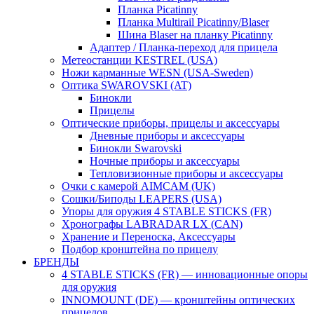
Планка Picatinny
Планка Multirail Picatinny/Blaser
Шина Blaser на планку Picatinny
Адаптер / Планка-переход для прицела
Метеостанции KESTREL (USA)
Ножи карманные WESN (USA-Sweden)
Оптика SWAROVSKI (AT)
Бинокли
Прицелы
Оптические приборы, прицелы и аксессуары
Дневные приборы и аксессуары
Бинокли Swarovski
Ночные приборы и аксессуары
Тепловизионные приборы и аксессуары
Очки с камерой AIMCAM (UK)
Сошки/Биподы LEAPERS (USA)
Упоры для оружия 4 STABLE STICKS (FR)
Хронографы LABRADAR LX (CAN)
Хранение и Переноска, Аксессуары
Подбор кронштейна по прицелу
БРЕНДЫ
4 STABLE STICKS (FR) — инновационные опоры
для оружия
INNOMOUNT (DE) — кронштейны оптических
прицелов