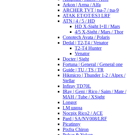
Arkon | Arma / Alfa
ARCHER TVT | tsa-7 / tsa-9
ATAK ET/OT/ES3 LRF
ATN | 4 / 5 / HD
HD X-Sight I+II / Mars
4/5 X-Sight / Mars / Thor
Conotech Avata / Polaris
Dedal | T2-T4 / Venator
T2-T4 Hunter
Venator
Docter | Sight
Fortuna | General / General one
Guide | TU / TS / TR
Hikmicro | Thunder 1-2 / Alpex /
Stellar
Infiray TD70L
IRay | Geni / Rico / Saim / Mate /
MAH / Tube / XSight
Longot
LM шина
Nocpix Rico2 / ACE
Pard | SA/NV008/LRF
Picatinny
Pixfra Chiron
Pulsar & Yukon