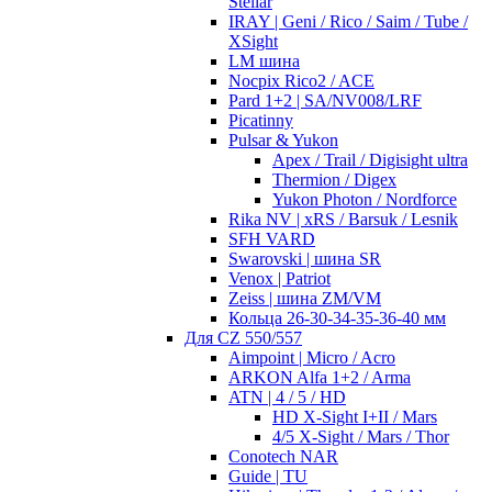
Stellar
IRAY | Geni / Rico / Saim / Tube /
XSight
LM шина
Nocpix Rico2 / ACE
Pard 1+2 | SA/NV008/LRF
Picatinny
Pulsar & Yukon
Apex / Trail / Digisight ultra
Thermion / Digex
Yukon Photon / Nordforce
Rika NV | xRS / Barsuk / Lesnik
SFH VARD
Swarovski | шина SR
Venox | Patriot
Zeiss | шина ZM/VM
Кольца 26-30-34-35-36-40 мм
Для CZ 550/557
Aimpoint | Micro / Acro
ARKON Alfa 1+2 / Arma
ATN | 4 / 5 / HD
HD X-Sight I+II / Mars
4/5 X-Sight / Mars / Thor
Conotech NAR
Guide | TU