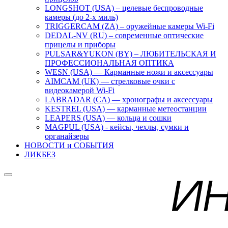
LONGSHOT (USA) – целевые беспроводные
камеры (до 2-х миль)
TRIGGERCAM (ZA) – оружейные камеры Wi-Fi
DEDAL-NV (RU) – современные оптические
прицелы и приборы
PULSAR&YUKON (BY) – ЛЮБИТЕЛЬСКАЯ И
ПРОФЕССИОНАЛЬНАЯ ОПТИКА
WESN (USA) — Карманные ножи и аксессуары
AIMCAM (UK) — стрелковые очки с
видеокамерой Wi-Fi
LABRADAR (CA) — хронографы и аксессуары
KESTREL (USA) — карманные метеостанции
LEAPERS (USA) — кольца и сошки
MAGPUL (USA) - кейсы, чехлы, сумки и
органайзеры
НОВОСТИ и СОБЫТИЯ
ЛИКБЕЗ