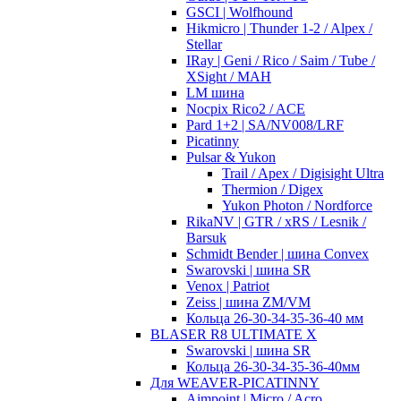
GSCI | Wolfhound
Hikmicro | Thunder 1-2 / Alpex /
Stellar
IRay | Geni / Rico / Saim / Tube /
XSight / MAH
LM шина
Nocpix Rico2 / ACE
Pard 1+2 | SA/NV008/LRF
Picatinny
Pulsar & Yukon
Trail / Apex / Digisight Ultra
Thermion / Digex
Yukon Photon / Nordforce
RikaNV | GTR / xRS / Lesnik /
Barsuk
Schmidt Bender | шина Convex
Swarovski | шина SR
Venox | Patriot
Zeiss | шина ZM/VM
Кольца 26-30-34-35-36-40 мм
BLASER R8 ULTIMATE X
Swarovski | шина SR
Кольца 26-30-34-35-36-40мм
Для WEAVER-PICATINNY
Aimpoint | Micro / Acro