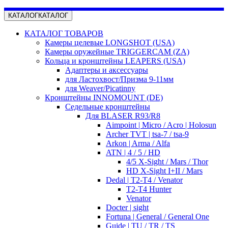
КАТАЛОГ
КАТАЛОГ
КАТАЛОГ ТОВАРОВ
Камеры целевые LONGSHOT (USA)
Камеры оружейные TRIGGERCAM (ZA)
Кольца и кронштейны LEAPERS (USA)
Адаптеры и аксессуары
для Ластохвост/Призма 9-11мм
для Weaver/Picatinny
Кронштейны INNOMOUNT (DE)
Седельные кронштейны
Для BLASER R93/R8
Aimpoint | Micro / Acro | Holosun
Archer TVT | tsa-7 / tsa-9
Arkon | Arma / Alfa
ATN | 4 / 5 / HD
4/5 X-Sight / Mars / Thor
HD X-Sight I+II / Mars
Dedal | T2-T4 / Venator
T2-T4 Hunter
Venator
Docter | sight
Fortuna | General / General One
Guide | TU / TR / TS