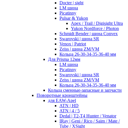
Docter | sight
LM шина
Picatinny
Pulsar & Yukon
Apex / Trail / Digisight Ultra
Yukon Nordforce / Photon
Schmidt Bender | шина Convex
Swarovski | шина SR
Venox | Patriot
Zeiss | шина ZM/VM
Кольца 26-30-34-35-36-40 мм
Для Prisma 12мм
LM шина
Picatinny
Swarovski | шина SR
Zeiss | шина ZM/VM
Кольца 26-30-34-35-36-40 мм
Кольца сменные-запасные и запчасти
Поворотные кронштейны
для EAW-Apel
ATN | HD
ATN | 4 / 5
Dedal | T2-T4 Hunter / Venator
IRay | Geni / Rico / Saim / Mate /
Tube / XSight