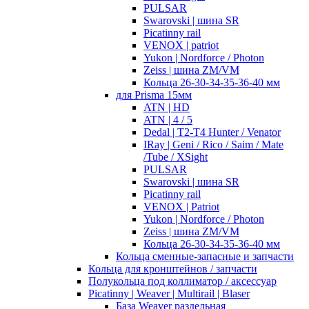
PULSAR
Swarovski | шина SR
Picatinny rail
VENOX | patriot
Yukon | Nordforce / Photon
Zeiss | шина ZM/VM
Кольца 26-30-34-35-36-40 мм
для Prisma 15мм
ATN | HD
ATN | 4 / 5
Dedal | T2-T4 Hunter / Venator
IRay | Geni / Rico / Saim / Mate
/Tube / XSight
PULSAR
Swarovski | шина SR
Picatinny rail
VENOX | Patriot
Yukon | Nordforce / Photon
Zeiss | шина ZM/VM
Кольца 26-30-34-35-36-40 мм
Кольца сменные-запасные и запчасти
Кольца для кронштейнов / запчасти
Полукольца под коллиматор / аксессуар
Picatinny | Weaver | Multirail | Blaser
База Weaver раздельная