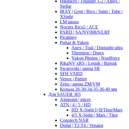
Hikmicro | Thunder 1-2 / Alpex /
Stellar
IRAY | Geni / Rico / Saim / Tube /
XSight
LM шина
Nocpix Rico2 / ACE
PARD | SA/NV008/S/LRF
Picatinny
Pulsar & Yukon
Apex / Trail / Digisight ultra
Thermion / Digex
Yukon Photon / Nordforce
RikaNV xRS / Lesnik / Barsuk
Swarovski | шина SR
SFH VARD
Venox | Patriot
Zeiss | шина ZM/VM
Кольца 26-30-34-35-36-40 мм
Для SAUER 303
Aimpoint | micro
ATN | 4 / 5 / HD
HD X-Sight I+II/Thor/Mars
4/5 X-Sight / Mars / Thor
Conotech NAR
Dedal | T2-T4 / Venator