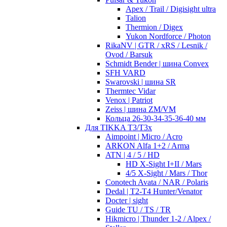
Apex / Trail / Digisight ultra
Talion
Thermion / Digex
Yukon Nordforce / Photon
RikaNV | GTR / xRS / Lesnik /
Ovod / Barsuk
Schmidt Bender | шина Convex
SFH VARD
Swarovski | шина SR
Thermtec Vidar
Venox | Patriot
Zeiss | шина ZM/VM
Кольца 26-30-34-35-36-40 мм
Для TIKKA T3/T3x
Aimpoint | Micro / Acro
ARKON Alfa 1+2 / Arma
ATN | 4 / 5 / HD
HD X-Sight I+II / Mars
4/5 X-Sight / Mars / Thor
Conotech Avata / NAR / Polaris
Dedal | T2-T4 Hunter/Venator
Docter | sight
Guide TU / TS / TR
Hikmicro | Thunder 1-2 / Alpex /