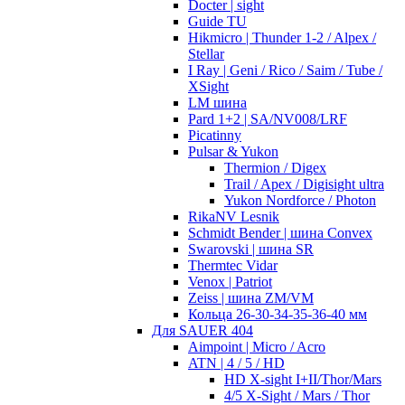
Docter | sight
Guide TU
Hikmicro | Thunder 1-2 / Alpex /
Stellar
I Ray | Geni / Rico / Saim / Tube /
XSight
LM шина
Pard 1+2 | SA/NV008/LRF
Picatinny
Pulsar & Yukon
Thermion / Digex
Trail / Apex / Digisight ultra
Yukon Nordforce / Photon
RikaNV Lesnik
Schmidt Bender | шина Convex
Swarovski | шина SR
Thermtec Vidar
Venox | Patriot
Zeiss | шина ZM/VM
Кольца 26-30-34-35-36-40 мм
Для SAUER 404
Aimpoint | Micro / Acro
ATN | 4 / 5 / HD
HD X-sight I+II/Thor/Mars
4/5 X-Sight / Mars / Thor