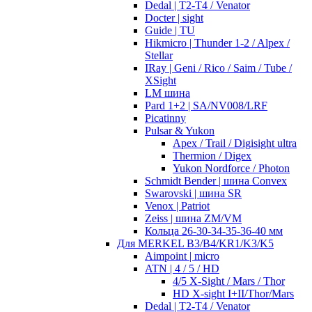
Dedal | T2-T4 / Venator
Docter | sight
Guide | TU
Hikmicro | Thunder 1-2 / Alpex /
Stellar
IRay | Geni / Rico / Saim / Tube /
XSight
LM шина
Pard 1+2 | SA/NV008/LRF
Picatinny
Pulsar & Yukon
Apex / Trail / Digisight ultra
Thermion / Digex
Yukon Nordforce / Photon
Schmidt Bender | шина Convex
Swarovski | шина SR
Venox | Patriot
Zeiss | шина ZM/VM
Кольца 26-30-34-35-36-40 мм
Для MERKEL B3/B4/KR1/K3/K5
Aimpoint | micro
ATN | 4 / 5 / HD
4/5 X-Sight / Mars / Thor
HD X-sight I+II/Thor/Mars
Dedal | T2-T4 / Venator