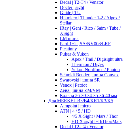
Dedal | T2-T4 / Venator
Docter | sight
Guide | TU
Hikmicro | Thunder 1-2 / Alpex /
Stellar
IRay | Geni / Rico / Saim / Tube /
XSight
LM шина
Pard 1+2 | SA/NV008/LRF
Picatinny
Pulsar & Yukon
Apex / Trail / Digisight ultra
Thermion / Digex
Yukon Nordforce / Photon
Schmidt Bender | шина Convex
Swarovski | шина SR
Venox | Patriot
Zeiss | шина ZM/VM
Кольца 26-30-34-35-36-40 мм
Для MERKEL B3/B4/KR1/K3/K5
Aimpoint | micro
ATN | 4 / 5 / HD
4/5 X-Sight / Mars / Thor
HD X-sight I+II/Thor/Mars
Dedal | T2-T4 / Venator