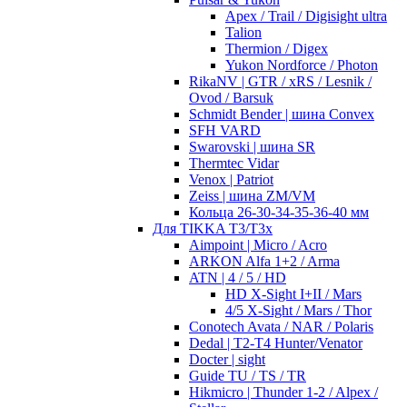
Apex / Trail / Digisight ultra
Talion
Thermion / Digex
Yukon Nordforce / Photon
RikaNV | GTR / xRS / Lesnik /
Ovod / Barsuk
Schmidt Bender | шина Convex
SFH VARD
Swarovski | шина SR
Thermtec Vidar
Venox | Patriot
Zeiss | шина ZM/VM
Кольца 26-30-34-35-36-40 мм
Для TIKKA T3/T3x
Aimpoint | Micro / Acro
ARKON Alfa 1+2 / Arma
ATN | 4 / 5 / HD
HD X-Sight I+II / Mars
4/5 X-Sight / Mars / Thor
Conotech Avata / NAR / Polaris
Dedal | T2-T4 Hunter/Venator
Docter | sight
Guide TU / TS / TR
Hikmicro | Thunder 1-2 / Alpex /