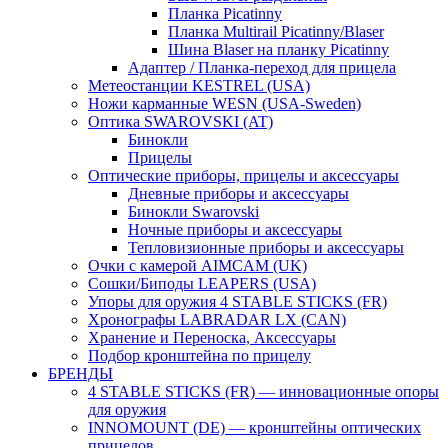
Планка Picatinny
Планка Multirail Picatinny/Blaser
Шина Blaser на планку Picatinny
Адаптер / Планка-переход для прицела
Метеостанции KESTREL (USA)
Ножи карманные WESN (USA-Sweden)
Оптика SWAROVSKI (AT)
Бинокли
Прицелы
Оптические приборы, прицелы и аксессуары
Дневные приборы и аксессуары
Бинокли Swarovski
Ночные приборы и аксессуары
Тепловизионные приборы и аксессуары
Очки с камерой AIMCAM (UK)
Сошки/Биподы LEAPERS (USA)
Упоры для оружия 4 STABLE STICKS (FR)
Хронографы LABRADAR LX (CAN)
Хранение и Переноска, Аксессуары
Подбор кронштейна по прицелу
БРЕНДЫ
4 STABLE STICKS (FR) — инновационные опоры
для оружия
INNOMOUNT (DE) — кронштейны оптических
прицелов