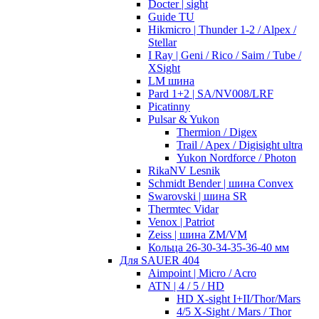
Docter | sight
Guide TU
Hikmicro | Thunder 1-2 / Alpex /
Stellar
I Ray | Geni / Rico / Saim / Tube /
XSight
LM шина
Pard 1+2 | SA/NV008/LRF
Picatinny
Pulsar & Yukon
Thermion / Digex
Trail / Apex / Digisight ultra
Yukon Nordforce / Photon
RikaNV Lesnik
Schmidt Bender | шина Convex
Swarovski | шина SR
Thermtec Vidar
Venox | Patriot
Zeiss | шина ZM/VM
Кольца 26-30-34-35-36-40 мм
Для SAUER 404
Aimpoint | Micro / Acro
ATN | 4 / 5 / HD
HD X-sight I+II/Thor/Mars
4/5 X-Sight / Mars / Thor