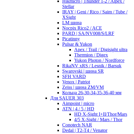
Hikmicro | Thunder 1-2 / Alpex /
Stellar
IRAY | Geni / Rico / Saim / Tube /
XSight
LM шина
Nocpix Rico2 / ACE
PARD | SA/NV008/S/LRF
Picatinny
Pulsar & Yukon
Apex / Trail / Digisight ultra
Thermion / Digex
Yukon Photon / Nordforce
RikaNV xRS / Lesnik / Barsuk
Swarovski | шина SR
SFH VARD
Venox | Patriot
Zeiss | шина ZM/VM
Кольца 26-30-34-35-36-40 мм
Для SAUER 303
Aimpoint | micro
ATN | 4 / 5 / HD
HD X-Sight I+II/Thor/Mars
4/5 X-Sight / Mars / Thor
Conotech NAR
Dedal | T2-T4 / Venator