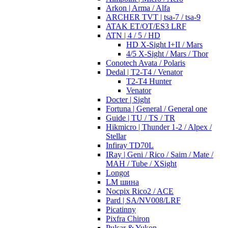
Arkon | Arma / Alfa
ARCHER TVT | tsa-7 / tsa-9
ATAK ET/OT/ES3 LRF
ATN | 4 / 5 / HD
HD X-Sight I+II / Mars
4/5 X-Sight / Mars / Thor
Conotech Avata / Polaris
Dedal | T2-T4 / Venator
T2-T4 Hunter
Venator
Docter | Sight
Fortuna | General / General one
Guide | TU / TS / TR
Hikmicro | Thunder 1-2 / Alpex /
Stellar
Infiray TD70L
IRay | Geni / Rico / Saim / Mate /
MAH / Tube / XSight
Longot
LM шина
Nocpix Rico2 / ACE
Pard | SA/NV008/LRF
Picatinny
Pixfra Chiron
Pulsar & Yukon