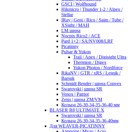
GSCI | Wolfhound
Hikmicro | Thunder 1-2 / Alpex /
Stellar
IRay | Geni / Rico / Saim / Tube /
XSight / MAH
LM шина
Nocpix Rico2 / ACE
Pard 1+2 | SA/NV008/LRF
Picatinny
Pulsar & Yukon
Trail / Apex / Digisight Ultra
Thermion / Digex
Yukon Photon / Nordforce
RikaNV | GTR / xRS / Lesnik /
Barsuk
Schmidt Bender | шина Convex
Swarovski | шина SR
Venox | Patriot
Zeiss | шина ZM/VM
Кольца 26-30-34-35-36-40 мм
BLASER R8 ULTIMATE X
Swarovski | шина SR
Кольца 26-30-34-35-36-40мм
Для WEAVER-PICATINNY
Aimpoint | Micro / Acro