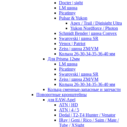
Docter | sight
LM шина
Picatinny
Pulsar & Yukon
Apex / Trail / Digisight Ultra
Yukon Nordforce / Photon
Schmidt Bender | шина Convex
Swarovski | шина SR
Venox | Patriot
Zeiss | шина ZM/VM
Кольца 26-30-34-35-36-40 мм
Для Prisma 12мм
LM шина
Picatinny
Swarovski | шина SR
Zeiss | шина ZM/VM
Кольца 26-30-34-35-36-40 мм
Кольца сменные-запасные и запчасти
Поворотные кронштейны
для EAW-Apel
ATN | HD
ATN | 4 / 5
Dedal | T2-T4 Hunter / Venator
IRay | Geni / Rico / Saim / Mate /
Tube / XSight