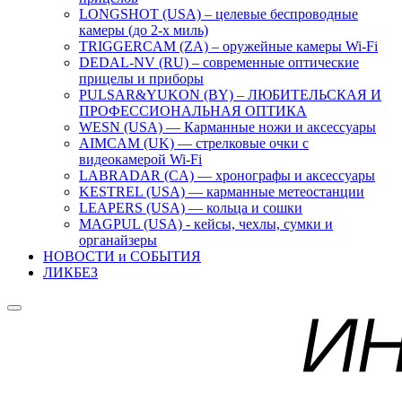
LONGSHOT (USA) – целевые беспроводные
камеры (до 2-х миль)
TRIGGERCAM (ZA) – оружейные камеры Wi-Fi
DEDAL-NV (RU) – современные оптические
прицелы и приборы
PULSAR&YUKON (BY) – ЛЮБИТЕЛЬСКАЯ И
ПРОФЕССИОНАЛЬНАЯ ОПТИКА
WESN (USA) — Карманные ножи и аксессуары
AIMCAM (UK) — стрелковые очки с
видеокамерой Wi-Fi
LABRADAR (CA) — хронографы и аксессуары
KESTREL (USA) — карманные метеостанции
LEAPERS (USA) — кольца и сошки
MAGPUL (USA) - кейсы, чехлы, сумки и
органайзеры
НОВОСТИ и СОБЫТИЯ
ЛИКБЕЗ