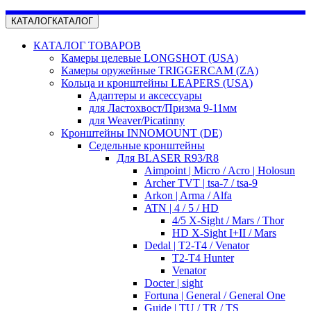
КАТАЛОГ
КАТАЛОГ
КАТАЛОГ ТОВАРОВ
Камеры целевые LONGSHOT (USA)
Камеры оружейные TRIGGERCAM (ZA)
Кольца и кронштейны LEAPERS (USA)
Адаптеры и аксессуары
для Ластохвост/Призма 9-11мм
для Weaver/Picatinny
Кронштейны INNOMOUNT (DE)
Седельные кронштейны
Для BLASER R93/R8
Aimpoint | Micro / Acro | Holosun
Archer TVT | tsa-7 / tsa-9
Arkon | Arma / Alfa
ATN | 4 / 5 / HD
4/5 X-Sight / Mars / Thor
HD X-Sight I+II / Mars
Dedal | T2-T4 / Venator
T2-T4 Hunter
Venator
Docter | sight
Fortuna | General / General One
Guide | TU / TR / TS