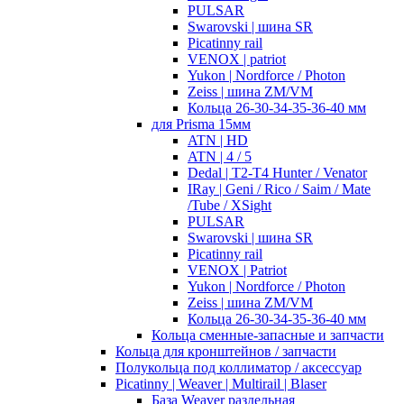
PULSAR
Swarovski | шина SR
Picatinny rail
VENOX | patriot
Yukon | Nordforce / Photon
Zeiss | шина ZM/VM
Кольца 26-30-34-35-36-40 мм
для Prisma 15мм
ATN | HD
ATN | 4 / 5
Dedal | T2-T4 Hunter / Venator
IRay | Geni / Rico / Saim / Mate
/Tube / XSight
PULSAR
Swarovski | шина SR
Picatinny rail
VENOX | Patriot
Yukon | Nordforce / Photon
Zeiss | шина ZM/VM
Кольца 26-30-34-35-36-40 мм
Кольца сменные-запасные и запчасти
Кольца для кронштейнов / запчасти
Полукольца под коллиматор / аксессуар
Picatinny | Weaver | Multirail | Blaser
База Weaver раздельная