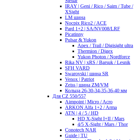
Stellar
IRAY | Geni / Rico / Saim / Tube /
XSight
LM шина
Nocpix Rico2 / ACE
Pard 1+2 | SA/NV008/LRF
Picatinny
Pulsar & Yukon
Apex / Trail / Digisight ultra
Thermion / Digex
Yukon Photon / Nordforce
Rika NV | xRS / Barsuk / Lesnik
SFH VARD
Swarovski | шина SR
Venox | Patriot
Zeiss | шина ZM/VM
Кольца 26-30-34-35-36-40 мм
Для CZ 550/557
Aimpoint | Micro / Acro
ARKON Alfa 1+2 / Arma
ATN | 4 / 5 / HD
HD X-Sight I+II / Mars
4/5 X-Sight / Mars / Thor
Conotech NAR
Guide | TU