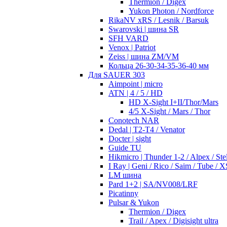
Thermion / Digex
Yukon Photon / Nordforce
RikaNV xRS / Lesnik / Barsuk
Swarovski | шина SR
SFH VARD
Venox | Patriot
Zeiss | шина ZM/VM
Кольца 26-30-34-35-36-40 мм
Для SAUER 303
Aimpoint | micro
ATN | 4 / 5 / HD
HD X-Sight I+II/Thor/Mars
4/5 X-Sight / Mars / Thor
Conotech NAR
Dedal | T2-T4 / Venator
Docter | sight
Guide TU
Hikmicro | Thunder 1-2 / Alpex / Stel
I Ray | Geni / Rico / Saim / Tube / X
LM шина
Pard 1+2 | SA/NV008/LRF
Picatinny
Pulsar & Yukon
Thermion / Digex
Trail / Apex / Digisight ultra