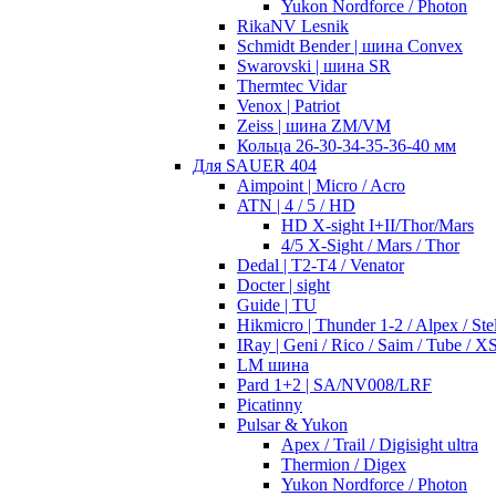
Yukon Nordforce / Photon
RikaNV Lesnik
Schmidt Bender | шина Convex
Swarovski | шина SR
Thermtec Vidar
Venox | Patriot
Zeiss | шина ZM/VM
Кольца 26-30-34-35-36-40 мм
Для SAUER 404
Aimpoint | Micro / Acro
ATN | 4 / 5 / HD
HD X-sight I+II/Thor/Mars
4/5 X-Sight / Mars / Thor
Dedal | T2-T4 / Venator
Docter | sight
Guide | TU
Hikmicro | Thunder 1-2 / Alpex / Stel
IRay | Geni / Rico / Saim / Tube / X
LM шина
Pard 1+2 | SA/NV008/LRF
Picatinny
Pulsar & Yukon
Apex / Trail / Digisight ultra
Thermion / Digex
Yukon Nordforce / Photon