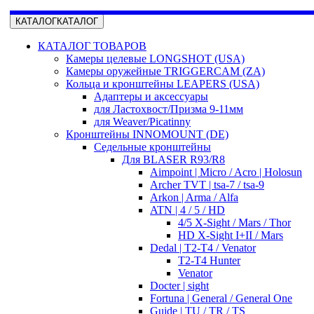
КАТАЛОГ
КАТАЛОГ
КАТАЛОГ ТОВАРОВ
Камеры целевые LONGSHOT (USA)
Камеры оружейные TRIGGERCAM (ZA)
Кольца и кронштейны LEAPERS (USA)
Адаптеры и аксессуары
для Ластохвост/Призма 9-11мм
для Weaver/Picatinny
Кронштейны INNOMOUNT (DE)
Седельные кронштейны
Для BLASER R93/R8
Aimpoint | Micro / Acro | Holosun
Archer TVT | tsa-7 / tsa-9
Arkon | Arma / Alfa
ATN | 4 / 5 / HD
4/5 X-Sight / Mars / Thor
HD X-Sight I+II / Mars
Dedal | T2-T4 / Venator
T2-T4 Hunter
Venator
Docter | sight
Fortuna | General / General One
Guide | TU / TR / TS