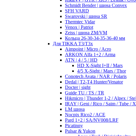
Schmidt Bender | шина Convex
SFH VARD
Swarovski | шина SR
Thermtec Vidar
Venox | Patriot
Zeiss | шина ZM/VM
Кольца 26-30-34-35-36-40 мм
Для TIKKA T3/T3x
Aimpoint | Micro / Acro
ARKON Alfa 1+2 / Arma
ATN | 4 / 5 / HD
HD X-Sight I+II / Mars
4/5 X-Sight / Mars / Thor
Conotech Avata / NAR / Polaris
Dedal | T2-T4 Hunter/Venator
Docter | sight
Guide TU / TS / TR
Hikmicro | Thunder 1-2 / Alpex / Stel
IRAY | Geni / Rico / Saim / Tube / 
LM шина
Nocpix Rico2 / ACE
Pard 1+2 | SA/NV008/LRF
Picatinny
Pulsar & Yukon