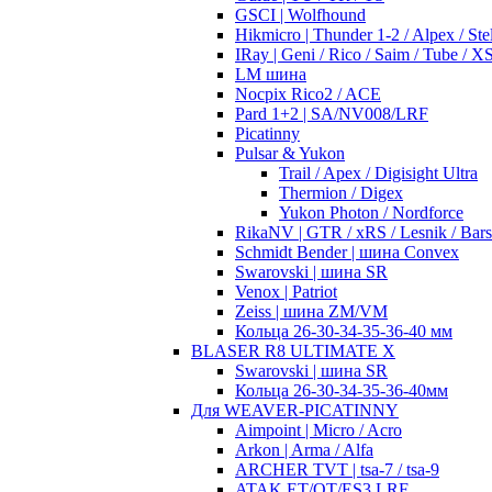
GSCI | Wolfhound
Hikmicro | Thunder 1-2 / Alpex / Stel
IRay | Geni / Rico / Saim / Tube / 
LM шина
Nocpix Rico2 / ACE
Pard 1+2 | SA/NV008/LRF
Picatinny
Pulsar & Yukon
Trail / Apex / Digisight Ultra
Thermion / Digex
Yukon Photon / Nordforce
RikaNV | GTR / xRS / Lesnik / Bar
Schmidt Bender | шина Convex
Swarovski | шина SR
Venox | Patriot
Zeiss | шина ZM/VM
Кольца 26-30-34-35-36-40 мм
BLASER R8 ULTIMATE X
Swarovski | шина SR
Кольца 26-30-34-35-36-40мм
Для WEAVER-PICATINNY
Aimpoint | Micro / Acro
Arkon | Arma / Alfa
ARCHER TVT | tsa-7 / tsa-9
ATAK ET/OT/ES3 LRF