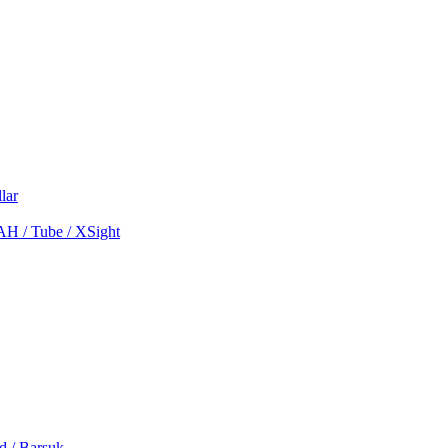
lar
MAH / Tube / XSight
d / Barsuk