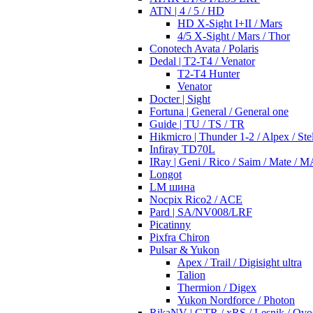
ATN | 4 / 5 / HD
HD X-Sight I+II / Mars
4/5 X-Sight / Mars / Thor
Conotech Avata / Polaris
Dedal | T2-T4 / Venator
T2-T4 Hunter
Venator
Docter | Sight
Fortuna | General / General one
Guide | TU / TS / TR
Hikmicro | Thunder 1-2 / Alpex / Stel
Infiray TD70L
IRay | Geni / Rico / Saim / Mate / 
Longot
LM шина
Nocpix Rico2 / ACE
Pard | SA/NV008/LRF
Picatinny
Pixfra Chiron
Pulsar & Yukon
Apex / Trail / Digisight ultra
Talion
Thermion / Digex
Yukon Nordforce / Photon
RikaNV | GTR / xRS / Lesnik / Ovo