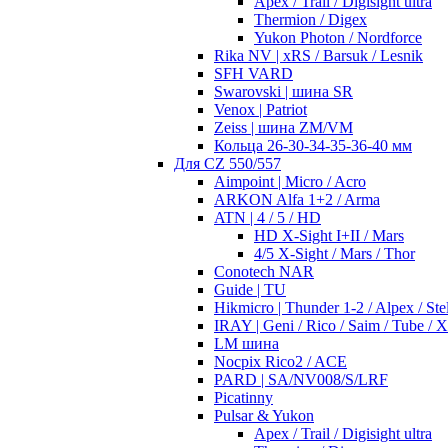
Apex / Trail / Digisight ultra
Thermion / Digex
Yukon Photon / Nordforce
Rika NV | xRS / Barsuk / Lesnik
SFH VARD
Swarovski | шина SR
Venox | Patriot
Zeiss | шина ZM/VM
Кольца 26-30-34-35-36-40 мм
Для CZ 550/557
Aimpoint | Micro / Acro
ARKON Alfa 1+2 / Arma
ATN | 4 / 5 / HD
HD X-Sight I+II / Mars
4/5 X-Sight / Mars / Thor
Conotech NAR
Guide | TU
Hikmicro | Thunder 1-2 / Alpex / Stel
IRAY | Geni / Rico / Saim / Tube / 
LM шина
Nocpix Rico2 / ACE
PARD | SA/NV008/S/LRF
Picatinny
Pulsar & Yukon
Apex / Trail / Digisight ultra