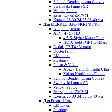
Schmidt Bender | шина Convex
Swarovski | шина SR
Venox | Patriot
Zeiss | шина ZM/VM
Кольца 26-30-34-35-36-40 мм
Для MERKEL B3/B4/KR1/K3/K5
Aimpoint | micro
ATN | 4 / 5 / HD
4/5 X-Sight / Mars / Thor
HD X-sight I+II/Thor/Mars
Dedal | T2-T4 / Venator
Docter | sight
LM шина
Picatinny
Pulsar & Yukon
Apex / Trail / Digisight Ultra
Yukon Nordforce / Photon
Schmidt Bender | шина Convex
Swarovski | шина SR
Venox | Patriot
Zeiss | шина ZM/VM
Кольца 26-30-34-35-36-40 мм
Для Prisma 12мм
LM шина
Picatinny