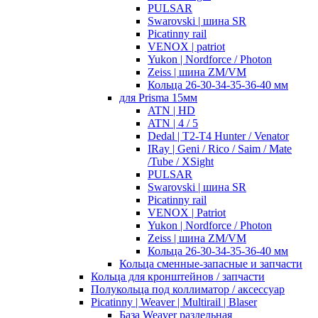
PULSAR
Swarovski | шина SR
Picatinny rail
VENOX | patriot
Yukon | Nordforce / Photon
Zeiss | шина ZM/VM
Кольца 26-30-34-35-36-40 мм
для Prisma 15мм
ATN | HD
ATN | 4 / 5
Dedal | T2-T4 Hunter / Venator
IRay | Geni / Rico / Saim / Mate
/Tube / XSight
PULSAR
Swarovski | шина SR
Picatinny rail
VENOX | Patriot
Yukon | Nordforce / Photon
Zeiss | шина ZM/VM
Кольца 26-30-34-35-36-40 мм
Кольца сменные-запасные и запчасти
Кольца для кронштейнов / запчасти
Полукольца под коллиматор / аксессуар
Picatinny | Weaver | Multirail | Blaser
База Weaver раздельная