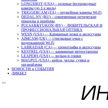
LONGSHOT (USA) – целевые беспроводные
камеры (до 2-х миль)
TRIGGERCAM (ZA) – оружейные камеры Wi-Fi
DEDAL-NV (RU) – современные оптические
прицелы и приборы
PULSAR&YUKON (BY) – ЛЮБИТЕЛЬСКАЯ И
ПРОФЕССИОНАЛЬНАЯ ОПТИКА
WESN (USA) — Карманные ножи и аксессуары
AIMCAM (UK) — стрелковые очки с
видеокамерой Wi-Fi
LABRADAR (CA) — хронографы и аксессуары
KESTREL (USA) — карманные метеостанции
LEAPERS (USA) — кольца и сошки
MAGPUL (USA) - кейсы, чехлы, сумки и
органайзеры
НОВОСТИ и СОБЫТИЯ
ЛИКБЕЗ