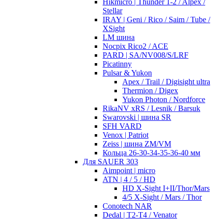
Hikmicro | Thunder 1-2 / Alpex /
Stellar
IRAY | Geni / Rico / Saim / Tube /
XSight
LM шина
Nocpix Rico2 / ACE
PARD | SA/NV008/S/LRF
Picatinny
Pulsar & Yukon
Apex / Trail / Digisight ultra
Thermion / Digex
Yukon Photon / Nordforce
RikaNV xRS / Lesnik / Barsuk
Swarovski | шина SR
SFH VARD
Venox | Patriot
Zeiss | шина ZM/VM
Кольца 26-30-34-35-36-40 мм
Для SAUER 303
Aimpoint | micro
ATN | 4 / 5 / HD
HD X-Sight I+II/Thor/Mars
4/5 X-Sight / Mars / Thor
Conotech NAR
Dedal | T2-T4 / Venator