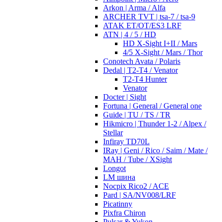
Arkon | Arma / Alfa
ARCHER TVT | tsa-7 / tsa-9
ATAK ET/OT/ES3 LRF
ATN | 4 / 5 / HD
HD X-Sight I+II / Mars
4/5 X-Sight / Mars / Thor
Conotech Avata / Polaris
Dedal | T2-T4 / Venator
T2-T4 Hunter
Venator
Docter | Sight
Fortuna | General / General one
Guide | TU / TS / TR
Hikmicro | Thunder 1-2 / Alpex /
Stellar
Infiray TD70L
IRay | Geni / Rico / Saim / Mate /
MAH / Tube / XSight
Longot
LM шина
Nocpix Rico2 / ACE
Pard | SA/NV008/LRF
Picatinny
Pixfra Chiron
Pulsar & Yukon