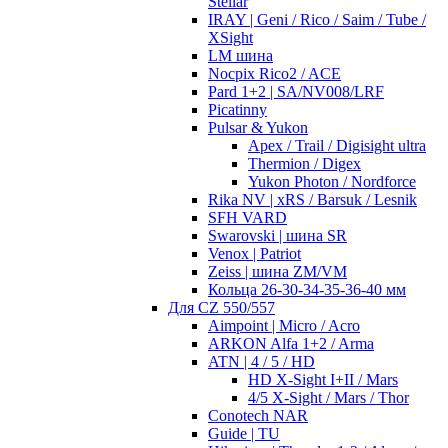
Stellar
IRAY | Geni / Rico / Saim / Tube /
XSight
LM шина
Nocpix Rico2 / ACE
Pard 1+2 | SA/NV008/LRF
Picatinny
Pulsar & Yukon
Apex / Trail / Digisight ultra
Thermion / Digex
Yukon Photon / Nordforce
Rika NV | xRS / Barsuk / Lesnik
SFH VARD
Swarovski | шина SR
Venox | Patriot
Zeiss | шина ZM/VM
Кольца 26-30-34-35-36-40 мм
Для CZ 550/557
Aimpoint | Micro / Acro
ARKON Alfa 1+2 / Arma
ATN | 4 / 5 / HD
HD X-Sight I+II / Mars
4/5 X-Sight / Mars / Thor
Conotech NAR
Guide | TU