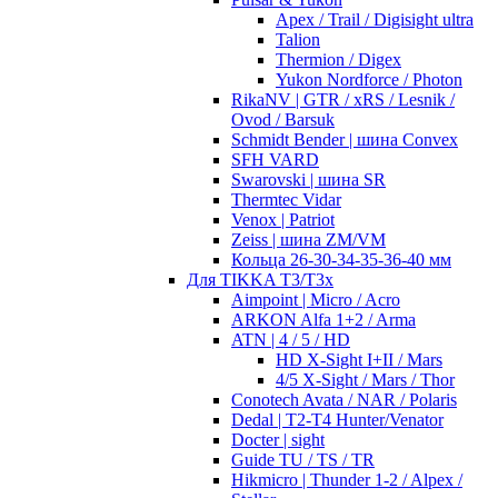
Apex / Trail / Digisight ultra
Talion
Thermion / Digex
Yukon Nordforce / Photon
RikaNV | GTR / xRS / Lesnik /
Ovod / Barsuk
Schmidt Bender | шина Convex
SFH VARD
Swarovski | шина SR
Thermtec Vidar
Venox | Patriot
Zeiss | шина ZM/VM
Кольца 26-30-34-35-36-40 мм
Для TIKKA T3/T3x
Aimpoint | Micro / Acro
ARKON Alfa 1+2 / Arma
ATN | 4 / 5 / HD
HD X-Sight I+II / Mars
4/5 X-Sight / Mars / Thor
Conotech Avata / NAR / Polaris
Dedal | T2-T4 Hunter/Venator
Docter | sight
Guide TU / TS / TR
Hikmicro | Thunder 1-2 / Alpex /