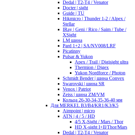
Dedal | T2-T4 / Venator
Docter | sight
Guide | TU
Hikmicro | Thunder 1-2 / Alpex /
Stellar
IRay | Geni / Rico / Saim / Tube /
XSight
LM шина
Pard 1+2 | SA/NV008/LRF
Picatinny
Pulsar & Yukon
Apex / Trail / Digisight ultra
Thermion / Digex
Yukon Nordforce / Photon
Schmidt Bender | шина Convex
Swarovski | шина SR
Venox | Patriot
Zeiss | шина ZM/VM
Кольца 26-30-34-35-36-40 мм
Для MERKEL B3/B4/KR1/K3/K5
Aimpoint | micro
ATN | 4 / 5 / HD
4/5 X-Sight / Mars / Thor
HD X-sight I+II/Thor/Mars
Dedal | T2-T4 / Venator