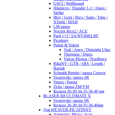
GSCI | Wolfhound
Hikmicro | Thunder 1-2 / Alpex /
Stellar
IRay | Geni / Rico / Saim / Tube /
XSight / MAH
LM шина
Nocpix Rico2 / ACE
Pard 1+2 | SA/NV008/LRF
Picatinny
Pulsar & Yukon
Trail / Apex / Digisight Ultra
Thermion / Digex
Yukon Photon / Nordforce
RikaNV | GTR / xRS / Lesnik /
Barsuk
Schmidt Bender | шина Convex
Swarovski | шина SR
Venox | Patriot
Zeiss | шина ZM/VM
Кольца 26-30-34-35-36-40 мм
BLASER R8 ULTIMATE X
Swarovski | шина SR
Кольца 26-30-34-35-36-40мм
Для WEAVER-PICATINNY
Aimpoint | Micro / Acro