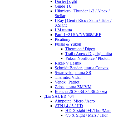
Docter | sight
Guide TU
Hikmicro | Thunder 1-2 / Alpex /
Stellar
I Ray | Geni / Rico / Saim / Tube /
XSight
LM шина
Pard 1+2 | SA/NV008/LRF
Picatinny
Pulsar & Yukon
Thermion / Digex
Trail / Apex / Digisight ultra
Yukon Nordforce / Photon
RikaNV Lesnik
Schmidt Bender | шина Convex
Swarovski | шина SR
Thermtec Vidar
Venox | Patriot
Zeiss | шина ZM/VM
Кольца 26-30-34-35-36-40 мм
Для SAUER 404
Aimpoint | Micro / Acro
ATN | 4 / 5 / HD
HD X-sight I+II/Thor/Mars
4/5 X-Sight / Mars / Thor