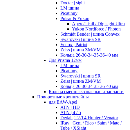
Docter | sight
LM шина
Picatinny
Pulsar & Yukon
Apex / Trail / Digisight Ultra
Yukon Nordforce / Photon
Schmidt Bender | шина Convex
Swarovski | шина SR
Venox | Patriot
Zeiss | шина ZM/VM
Кольца 26-30-34-35-36-40 мм
Для Prisma 12мм
LM шина
Picatinny
Swarovski | шина SR
Zeiss | шина ZM/VM
Кольца 26-30-34-35-36-40 мм
Кольца сменные-запасные и запчасти
Поворотные кронштейны
для EAW-Apel
ATN | HD
ATN | 4 / 5
Dedal | T2-T4 Hunter / Venator
IRay | Geni / Rico / Saim / Mate /
Tube / XSight