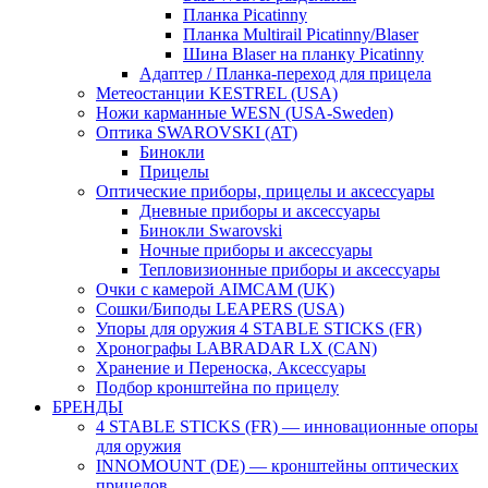
Планка Picatinny
Планка Multirail Picatinny/Blaser
Шина Blaser на планку Picatinny
Адаптер / Планка-переход для прицела
Метеостанции KESTREL (USA)
Ножи карманные WESN (USA-Sweden)
Оптика SWAROVSKI (AT)
Бинокли
Прицелы
Оптические приборы, прицелы и аксессуары
Дневные приборы и аксессуары
Бинокли Swarovski
Ночные приборы и аксессуары
Тепловизионные приборы и аксессуары
Очки с камерой AIMCAM (UK)
Сошки/Биподы LEAPERS (USA)
Упоры для оружия 4 STABLE STICKS (FR)
Хронографы LABRADAR LX (CAN)
Хранение и Переноска, Аксессуары
Подбор кронштейна по прицелу
БРЕНДЫ
4 STABLE STICKS (FR) — инновационные опоры
для оружия
INNOMOUNT (DE) — кронштейны оптических
прицелов