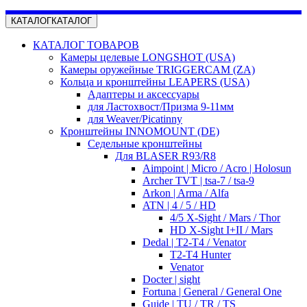
КАТАЛОГ
КАТАЛОГ
КАТАЛОГ ТОВАРОВ
Камеры целевые LONGSHOT (USA)
Камеры оружейные TRIGGERCAM (ZA)
Кольца и кронштейны LEAPERS (USA)
Адаптеры и аксессуары
для Ластохвост/Призма 9-11мм
для Weaver/Picatinny
Кронштейны INNOMOUNT (DE)
Седельные кронштейны
Для BLASER R93/R8
Aimpoint | Micro / Acro | Holosun
Archer TVT | tsa-7 / tsa-9
Arkon | Arma / Alfa
ATN | 4 / 5 / HD
4/5 X-Sight / Mars / Thor
HD X-Sight I+II / Mars
Dedal | T2-T4 / Venator
T2-T4 Hunter
Venator
Docter | sight
Fortuna | General / General One
Guide | TU / TR / TS