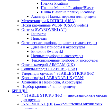
Планка Picatinny
Планка Multirail Picatinny/Blaser
Шина Blaser на планку Picatinny
Адаптер / Планка-переход для прицела
Метеостанции KESTREL (USA)
Ножи карманные WESN (USA-Sweden)
Оптика SWAROVSKI (AT)
Бинокли
Прицелы
Оптические приборы, прицелы и аксессуары
Дневные приборы и аксессуары
Бинокли Swarovski
Ночные приборы и аксессуары
Тепловизионные приборы и аксессуары
Очки с камерой AIMCAM (UK)
Сошки/Биподы LEAPERS (USA)
Упоры для оружия 4 STABLE STICKS (FR)
Хронографы LABRADAR LX (CAN)
Хранение и Переноска, Аксессуары
Подбор кронштейна по прицелу
БРЕНДЫ
4 STABLE STICKS (FR) — инновационные опоры
для оружия
INNOMOUNT (DE) — кронштейны оптических
прицелов