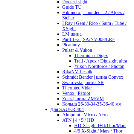
Docter | sight
Guide TU
Hikmicro | Thunder 1-2 / Alpex /
Stellar
I Ray | Geni / Rico / Saim / Tube /
XSight
LM шина
Pard 1+2 | SA/NV008/LRF
Picatinny
Pulsar & Yukon
Thermion / Digex
Trail / Apex / Digisight ultra
Yukon Nordforce / Photon
RikaNV Lesnik
Schmidt Bender | шина Convex
Swarovski | шина SR
Thermtec Vidar
Venox | Patriot
Zeiss | шина ZM/VM
Кольца 26-30-34-35-36-40 мм
Для SAUER 404
Aimpoint | Micro / Acro
ATN | 4 / 5 / HD
HD X-sight I+II/Thor/Mars
4/5 X-Sight / Mars / Thor