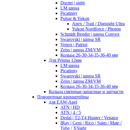
Docter | sight
LM шина
Picatinny
Pulsar & Yukon
Apex / Trail / Digisight Ultra
Yukon Nordforce / Photon
Schmidt Bender | шина Convex
Swarovski | шина SR
Venox | Patriot
Zeiss | шина ZM/VM
Кольца 26-30-34-35-36-40 мм
Для Prisma 12мм
LM шина
Picatinny
Swarovski | шина SR
Zeiss | шина ZM/VM
Кольца 26-30-34-35-36-40 мм
Кольца сменные-запасные и запчасти
Поворотные кронштейны
для EAW-Apel
ATN | HD
ATN | 4 / 5
Dedal | T2-T4 Hunter / Venator
IRay | Geni / Rico / Saim / Mate /
Tube / XSight