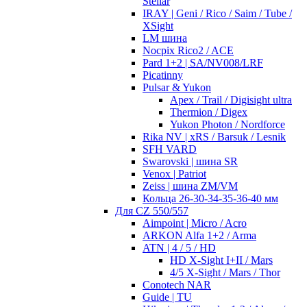
Stellar
IRAY | Geni / Rico / Saim / Tube /
XSight
LM шина
Nocpix Rico2 / ACE
Pard 1+2 | SA/NV008/LRF
Picatinny
Pulsar & Yukon
Apex / Trail / Digisight ultra
Thermion / Digex
Yukon Photon / Nordforce
Rika NV | xRS / Barsuk / Lesnik
SFH VARD
Swarovski | шина SR
Venox | Patriot
Zeiss | шина ZM/VM
Кольца 26-30-34-35-36-40 мм
Для CZ 550/557
Aimpoint | Micro / Acro
ARKON Alfa 1+2 / Arma
ATN | 4 / 5 / HD
HD X-Sight I+II / Mars
4/5 X-Sight / Mars / Thor
Conotech NAR
Guide | TU