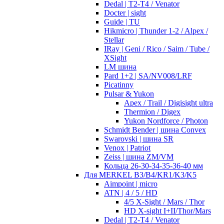
Dedal | T2-T4 / Venator
Docter | sight
Guide | TU
Hikmicro | Thunder 1-2 / Alpex /
Stellar
IRay | Geni / Rico / Saim / Tube /
XSight
LM шина
Pard 1+2 | SA/NV008/LRF
Picatinny
Pulsar & Yukon
Apex / Trail / Digisight ultra
Thermion / Digex
Yukon Nordforce / Photon
Schmidt Bender | шина Convex
Swarovski | шина SR
Venox | Patriot
Zeiss | шина ZM/VM
Кольца 26-30-34-35-36-40 мм
Для MERKEL B3/B4/KR1/K3/K5
Aimpoint | micro
ATN | 4 / 5 / HD
4/5 X-Sight / Mars / Thor
HD X-sight I+II/Thor/Mars
Dedal | T2-T4 / Venator