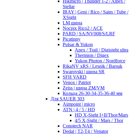
Hikmicro | Thunder 1-2 / Alpex /
Stellar
IRAY | Geni / Rico / Saim / Tube /
XSight
LM шина
Nocpix Rico2 / ACE
PARD | SA/NV008/S/LRF
Picatinny
Pulsar & Yukon
Apex / Trail / Digisight ultra
Thermion / Digex
Yukon Photon / Nordforce
RikaNV xRS / Lesnik / Barsuk
Swarovski | шина SR
SFH VARD
Venox | Patriot
Zeiss | шина ZM/VM
Кольца 26-30-34-35-36-40 мм
Для SAUER 303
Aimpoint | micro
ATN | 4 / 5 / HD
HD X-Sight I+II/Thor/Mars
4/5 X-Sight / Mars / Thor
Conotech NAR
Dedal | T2-T4 / Venator