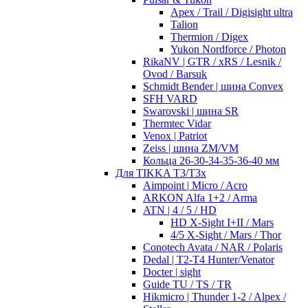
Apex / Trail / Digisight ultra
Talion
Thermion / Digex
Yukon Nordforce / Photon
RikaNV | GTR / xRS / Lesnik /
Ovod / Barsuk
Schmidt Bender | шина Convex
SFH VARD
Swarovski | шина SR
Thermtec Vidar
Venox | Patriot
Zeiss | шина ZM/VM
Кольца 26-30-34-35-36-40 мм
Для TIKKA T3/T3x
Aimpoint | Micro / Acro
ARKON Alfa 1+2 / Arma
ATN | 4 / 5 / HD
HD X-Sight I+II / Mars
4/5 X-Sight / Mars / Thor
Conotech Avata / NAR / Polaris
Dedal | T2-T4 Hunter/Venator
Docter | sight
Guide TU / TS / TR
Hikmicro | Thunder 1-2 / Alpex /