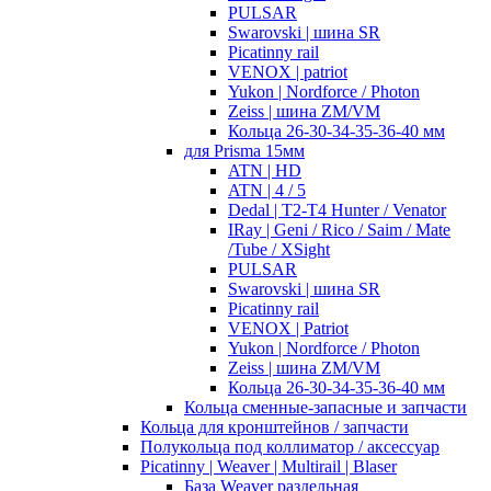
PULSAR
Swarovski | шина SR
Picatinny rail
VENOX | patriot
Yukon | Nordforce / Photon
Zeiss | шина ZM/VM
Кольца 26-30-34-35-36-40 мм
для Prisma 15мм
ATN | HD
ATN | 4 / 5
Dedal | T2-T4 Hunter / Venator
IRay | Geni / Rico / Saim / Mate
/Tube / XSight
PULSAR
Swarovski | шина SR
Picatinny rail
VENOX | Patriot
Yukon | Nordforce / Photon
Zeiss | шина ZM/VM
Кольца 26-30-34-35-36-40 мм
Кольца сменные-запасные и запчасти
Кольца для кронштейнов / запчасти
Полукольца под коллиматор / аксессуар
Picatinny | Weaver | Multirail | Blaser
База Weaver раздельная