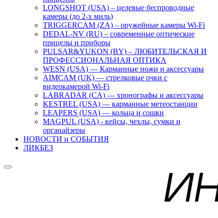
LONGSHOT (USA) – целевые беспроводные
камеры (до 2-х миль)
TRIGGERCAM (ZA) – оружейные камеры Wi-Fi
DEDAL-NV (RU) – современные оптические
прицелы и приборы
PULSAR&YUKON (BY) – ЛЮБИТЕЛЬСКАЯ И
ПРОФЕССИОНАЛЬНАЯ ОПТИКА
WESN (USA) — Карманные ножи и аксессуары
AIMCAM (UK) — стрелковые очки с
видеокамерой Wi-Fi
LABRADAR (CA) — хронографы и аксессуары
KESTREL (USA) — карманные метеостанции
LEAPERS (USA) — кольца и сошки
MAGPUL (USA) - кейсы, чехлы, сумки и
органайзеры
НОВОСТИ и СОБЫТИЯ
ЛИКБЕЗ