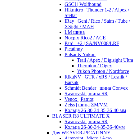
GSCI | Wolfhound
Hikmicro | Thunder 1-2 / Alpex /
Stellar
IRay | Geni / Rico / Saim / Tube /
XSight / MAH
LM шина
Nocpix Rico2 / ACE
Pard 1+2 | SA/NV008/LRF
Picatinny
Pulsar & Yukon
Trail / Apex / Digisight Ultra
Thermion / Digex
Yukon Photon / Nordforce
RikaNV | GTR / xRS / Lesnik /
Barsuk
Schmidt Bender | шина Convex
Swarovski | шина SR
Venox | Patriot
Zeiss | шина ZM/VM
Кольца 26-30-34-35-36-40 мм
BLASER R8 ULTIMATE X
Swarovski | шина SR
Кольца 26-30-34-35-36-40мм
Для WEAVER-PICATINNY
Aimpoint | Micro / Acro