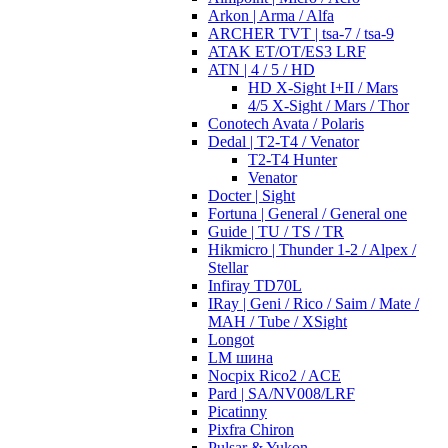
Arkon | Arma / Alfa
ARCHER TVT | tsa-7 / tsa-9
ATAK ET/OT/ES3 LRF
ATN | 4 / 5 / HD
HD X-Sight I+II / Mars
4/5 X-Sight / Mars / Thor
Conotech Avata / Polaris
Dedal | T2-T4 / Venator
T2-T4 Hunter
Venator
Docter | Sight
Fortuna | General / General one
Guide | TU / TS / TR
Hikmicro | Thunder 1-2 / Alpex /
Stellar
Infiray TD70L
IRay | Geni / Rico / Saim / Mate /
MAH / Tube / XSight
Longot
LM шина
Nocpix Rico2 / ACE
Pard | SA/NV008/LRF
Picatinny
Pixfra Chiron
Pulsar & Yukon