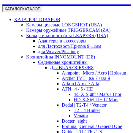
КАТАЛОГ
КАТАЛОГ
КАТАЛОГ ТОВАРОВ
Камеры целевые LONGSHOT (USA)
Камеры оружейные TRIGGERCAM (ZA)
Кольца и кронштейны LEAPERS (USA)
Адаптеры и аксессуары
для Ластохвост/Призма 9-11мм
для Weaver/Picatinny
Кронштейны INNOMOUNT (DE)
Седельные кронштейны
Для BLASER R93/R8
Aimpoint | Micro / Acro | Holosun
Archer TVT | tsa-7 / tsa-9
Arkon | Arma / Alfa
ATN | 4 / 5 / HD
4/5 X-Sight / Mars / Thor
HD X-Sight I+II / Mars
Dedal | T2-T4 / Venator
T2-T4 Hunter
Venator
Docter | sight
Fortuna | General / General One
Guide | TU / TR / TS