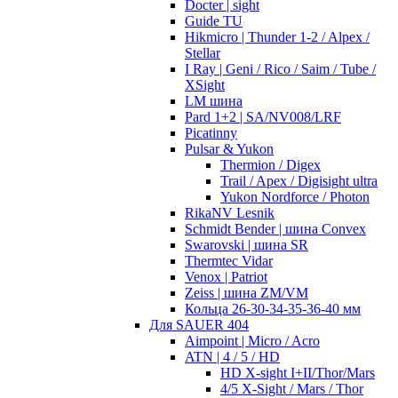
Docter | sight
Guide TU
Hikmicro | Thunder 1-2 / Alpex /
Stellar
I Ray | Geni / Rico / Saim / Tube /
XSight
LM шина
Pard 1+2 | SA/NV008/LRF
Picatinny
Pulsar & Yukon
Thermion / Digex
Trail / Apex / Digisight ultra
Yukon Nordforce / Photon
RikaNV Lesnik
Schmidt Bender | шина Convex
Swarovski | шина SR
Thermtec Vidar
Venox | Patriot
Zeiss | шина ZM/VM
Кольца 26-30-34-35-36-40 мм
Для SAUER 404
Aimpoint | Micro / Acro
ATN | 4 / 5 / HD
HD X-sight I+II/Thor/Mars
4/5 X-Sight / Mars / Thor