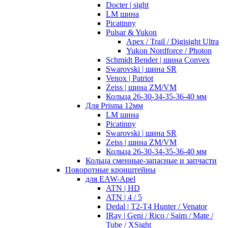
Docter | sight
LM шина
Picatinny
Pulsar & Yukon
Apex / Trail / Digisight Ultra
Yukon Nordforce / Photon
Schmidt Bender | шина Convex
Swarovski | шина SR
Venox | Patriot
Zeiss | шина ZM/VM
Кольца 26-30-34-35-36-40 мм
Для Prisma 12мм
LM шина
Picatinny
Swarovski | шина SR
Zeiss | шина ZM/VM
Кольца 26-30-34-35-36-40 мм
Кольца сменные-запасные и запчасти
Поворотные кронштейны
для EAW-Apel
ATN | HD
ATN | 4 / 5
Dedal | T2-T4 Hunter / Venator
IRay | Geni / Rico / Saim / Mate /
Tube / XSight