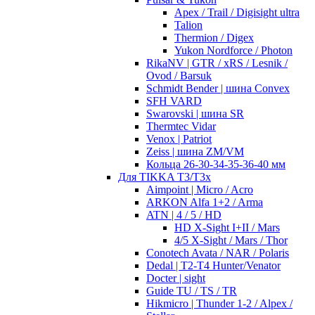
Apex / Trail / Digisight ultra
Talion
Thermion / Digex
Yukon Nordforce / Photon
RikaNV | GTR / xRS / Lesnik /
Ovod / Barsuk
Schmidt Bender | шина Convex
SFH VARD
Swarovski | шина SR
Thermtec Vidar
Venox | Patriot
Zeiss | шина ZM/VM
Кольца 26-30-34-35-36-40 мм
Для TIKKA T3/T3x
Aimpoint | Micro / Acro
ARKON Alfa 1+2 / Arma
ATN | 4 / 5 / HD
HD X-Sight I+II / Mars
4/5 X-Sight / Mars / Thor
Conotech Avata / NAR / Polaris
Dedal | T2-T4 Hunter/Venator
Docter | sight
Guide TU / TS / TR
Hikmicro | Thunder 1-2 / Alpex /