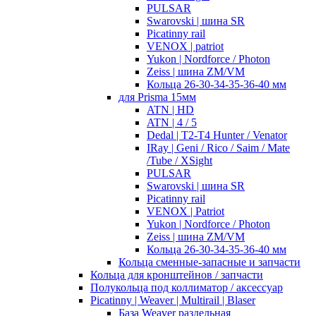
PULSAR
Swarovski | шина SR
Picatinny rail
VENOX | patriot
Yukon | Nordforce / Photon
Zeiss | шина ZM/VM
Кольца 26-30-34-35-36-40 мм
для Prisma 15мм
ATN | HD
ATN | 4 / 5
Dedal | T2-T4 Hunter / Venator
IRay | Geni / Rico / Saim / Mate
/Tube / XSight
PULSAR
Swarovski | шина SR
Picatinny rail
VENOX | Patriot
Yukon | Nordforce / Photon
Zeiss | шина ZM/VM
Кольца 26-30-34-35-36-40 мм
Кольца сменные-запасные и запчасти
Кольца для кронштейнов / запчасти
Полукольца под коллиматор / аксессуар
Picatinny | Weaver | Multirail | Blaser
База Weaver раздельная