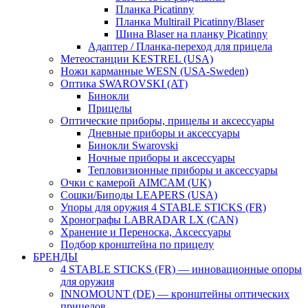
Планка Picatinny
Планка Multirail Picatinny/Blaser
Шина Blaser на планку Picatinny
Адаптер / Планка-переход для прицела
Метеостанции KESTREL (USA)
Ножи карманные WESN (USA-Sweden)
Оптика SWAROVSKI (AT)
Бинокли
Прицелы
Оптические приборы, прицелы и аксессуары
Дневные приборы и аксессуары
Бинокли Swarovski
Ночные приборы и аксессуары
Тепловизионные приборы и аксессуары
Очки с камерой AIMCAM (UK)
Сошки/Биподы LEAPERS (USA)
Упоры для оружия 4 STABLE STICKS (FR)
Хронографы LABRADAR LX (CAN)
Хранение и Переноска, Аксессуары
Подбор кронштейна по прицелу
БРЕНДЫ
4 STABLE STICKS (FR) — инновационные опоры
для оружия
INNOMOUNT (DE) — кронштейны оптических
прицелов