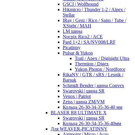
GSCI | Wolfhound
Hikmicro | Thunder 1-2 / Alpex /
Stellar
IRay | Geni / Rico / Saim / Tube /
XSight / MAH
LM шина
Nocpix Rico2 / ACE
Pard 1+2 | SA/NV008/LRF
Picatinny
Pulsar & Yukon
Trail / Apex / Digisight Ultra
Thermion / Digex
Yukon Photon / Nordforce
RikaNV | GTR / xRS / Lesnik /
Barsuk
Schmidt Bender | шина Convex
Swarovski | шина SR
Venox | Patriot
Zeiss | шина ZM/VM
Кольца 26-30-34-35-36-40 мм
BLASER R8 ULTIMATE X
Swarovski | шина SR
Кольца 26-30-34-35-36-40мм
Для WEAVER-PICATINNY
Aimpoint | Micro / Acro