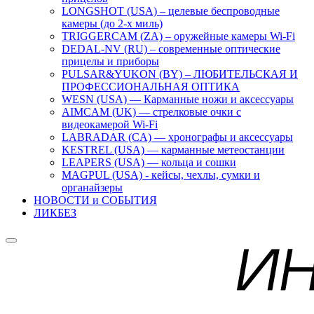
LONGSHOT (USA) – целевые беспроводные
камеры (до 2-х миль)
TRIGGERCAM (ZA) – оружейные камеры Wi-Fi
DEDAL-NV (RU) – современные оптические
прицелы и приборы
PULSAR&YUKON (BY) – ЛЮБИТЕЛЬСКАЯ И
ПРОФЕССИОНАЛЬНАЯ ОПТИКА
WESN (USA) — Карманные ножи и аксессуары
AIMCAM (UK) — стрелковые очки с
видеокамерой Wi-Fi
LABRADAR (CA) — хронографы и аксессуары
KESTREL (USA) — карманные метеостанции
LEAPERS (USA) — кольца и сошки
MAGPUL (USA) - кейсы, чехлы, сумки и
органайзеры
НОВОСТИ и СОБЫТИЯ
ЛИКБЕЗ