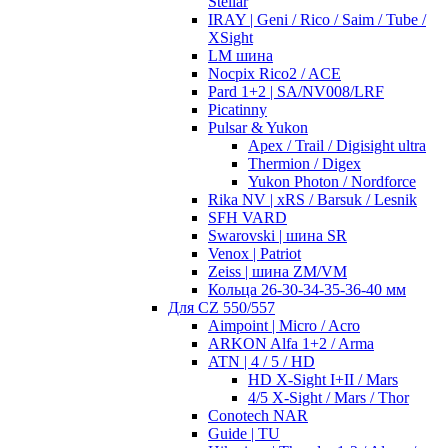
Stellar
IRAY | Geni / Rico / Saim / Tube /
XSight
LM шина
Nocpix Rico2 / ACE
Pard 1+2 | SA/NV008/LRF
Picatinny
Pulsar & Yukon
Apex / Trail / Digisight ultra
Thermion / Digex
Yukon Photon / Nordforce
Rika NV | xRS / Barsuk / Lesnik
SFH VARD
Swarovski | шина SR
Venox | Patriot
Zeiss | шина ZM/VM
Кольца 26-30-34-35-36-40 мм
Для CZ 550/557
Aimpoint | Micro / Acro
ARKON Alfa 1+2 / Arma
ATN | 4 / 5 / HD
HD X-Sight I+II / Mars
4/5 X-Sight / Mars / Thor
Conotech NAR
Guide | TU