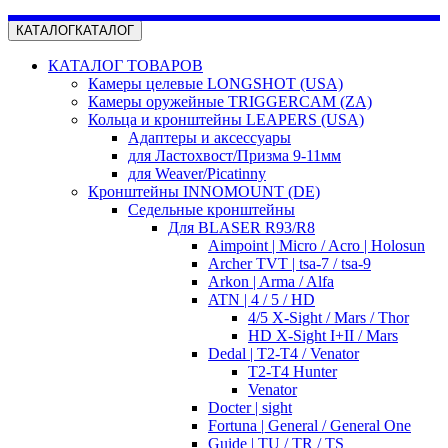
КАТАЛОГ
КАТАЛОГ
КАТАЛОГ ТОВАРОВ
Камеры целевые LONGSHOT (USA)
Камеры оружейные TRIGGERCAM (ZA)
Кольца и кронштейны LEAPERS (USA)
Адаптеры и аксессуары
для Ластохвост/Призма 9-11мм
для Weaver/Picatinny
Кронштейны INNOMOUNT (DE)
Седельные кронштейны
Для BLASER R93/R8
Aimpoint | Micro / Acro | Holosun
Archer TVT | tsa-7 / tsa-9
Arkon | Arma / Alfa
ATN | 4 / 5 / HD
4/5 X-Sight / Mars / Thor
HD X-Sight I+II / Mars
Dedal | T2-T4 / Venator
T2-T4 Hunter
Venator
Docter | sight
Fortuna | General / General One
Guide | TU / TR / TS