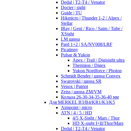
Dedal | T2-T4 / Venator
Docter | sight
Guide | TU
Hikmicro | Thunder 1-2 / Alpex /
Stellar
IRay | Geni / Rico / Saim / Tube /
XSight
LM шина
Pard 1+2 | SA/NV008/LRF
Picatinny
Pulsar & Yukon
Apex / Trail / Digisight ultra
Thermion / Digex
Yukon Nordforce / Photon
Schmidt Bender | шина Convex
Swarovski | шина SR
Venox | Patriot
Zeiss | шина ZM/VM
Кольца 26-30-34-35-36-40 мм
Для MERKEL B3/B4/KR1/K3/K5
Aimpoint | micro
ATN | 4 / 5 / HD
4/5 X-Sight / Mars / Thor
HD X-sight I+II/Thor/Mars
Dedal | T2-T4 / Venator