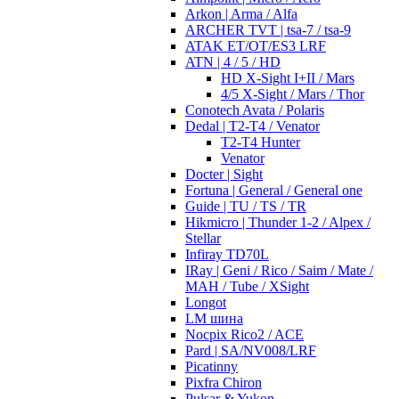
Arkon | Arma / Alfa
ARCHER TVT | tsa-7 / tsa-9
ATAK ET/OT/ES3 LRF
ATN | 4 / 5 / HD
HD X-Sight I+II / Mars
4/5 X-Sight / Mars / Thor
Conotech Avata / Polaris
Dedal | T2-T4 / Venator
T2-T4 Hunter
Venator
Docter | Sight
Fortuna | General / General one
Guide | TU / TS / TR
Hikmicro | Thunder 1-2 / Alpex /
Stellar
Infiray TD70L
IRay | Geni / Rico / Saim / Mate /
MAH / Tube / XSight
Longot
LM шина
Nocpix Rico2 / ACE
Pard | SA/NV008/LRF
Picatinny
Pixfra Chiron
Pulsar & Yukon