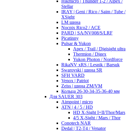
Hikmicro | Thunder 1-2 / Alpex /
Stellar
IRAY | Geni / Rico / Saim / Tube /
XSight
LM шина
Nocpix Rico2 / ACE
PARD | SA/NV008/S/LRF
Picatinny
Pulsar & Yukon
Apex / Trail / Digisight ultra
Thermion / Digex
Yukon Photon / Nordforce
RikaNV xRS / Lesnik / Barsuk
Swarovski | шина SR
SFH VARD
Venox | Patriot
Zeiss | шина ZM/VM
Кольца 26-30-34-35-36-40 мм
Для SAUER 303
Aimpoint | micro
ATN | 4 / 5 / HD
HD X-Sight I+II/Thor/Mars
4/5 X-Sight / Mars / Thor
Conotech NAR
Dedal | T2-T4 / Venator