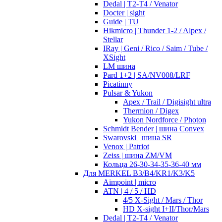
Dedal | T2-T4 / Venator
Docter | sight
Guide | TU
Hikmicro | Thunder 1-2 / Alpex /
Stellar
IRay | Geni / Rico / Saim / Tube /
XSight
LM шина
Pard 1+2 | SA/NV008/LRF
Picatinny
Pulsar & Yukon
Apex / Trail / Digisight ultra
Thermion / Digex
Yukon Nordforce / Photon
Schmidt Bender | шина Convex
Swarovski | шина SR
Venox | Patriot
Zeiss | шина ZM/VM
Кольца 26-30-34-35-36-40 мм
Для MERKEL B3/B4/KR1/K3/K5
Aimpoint | micro
ATN | 4 / 5 / HD
4/5 X-Sight / Mars / Thor
HD X-sight I+II/Thor/Mars
Dedal | T2-T4 / Venator