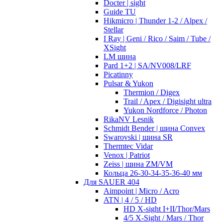
Docter | sight
Guide TU
Hikmicro | Thunder 1-2 / Alpex /
Stellar
I Ray | Geni / Rico / Saim / Tube /
XSight
LM шина
Pard 1+2 | SA/NV008/LRF
Picatinny
Pulsar & Yukon
Thermion / Digex
Trail / Apex / Digisight ultra
Yukon Nordforce / Photon
RikaNV Lesnik
Schmidt Bender | шина Convex
Swarovski | шина SR
Thermtec Vidar
Venox | Patriot
Zeiss | шина ZM/VM
Кольца 26-30-34-35-36-40 мм
Для SAUER 404
Aimpoint | Micro / Acro
ATN | 4 / 5 / HD
HD X-sight I+II/Thor/Mars
4/5 X-Sight / Mars / Thor