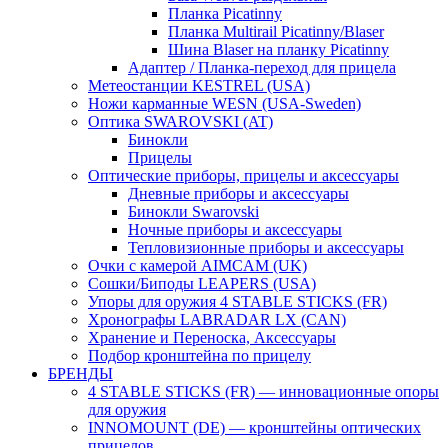
Планка Picatinny
Планка Multirail Picatinny/Blaser
Шина Blaser на планку Picatinny
Адаптер / Планка-переход для прицела
Метеостанции KESTREL (USA)
Ножи карманные WESN (USA-Sweden)
Оптика SWAROVSKI (AT)
Бинокли
Прицелы
Оптические приборы, прицелы и аксессуары
Дневные приборы и аксессуары
Бинокли Swarovski
Ночные приборы и аксессуары
Тепловизионные приборы и аксессуары
Очки с камерой AIMCAM (UK)
Сошки/Биподы LEAPERS (USA)
Упоры для оружия 4 STABLE STICKS (FR)
Хронографы LABRADAR LX (CAN)
Хранение и Переноска, Аксессуары
Подбор кронштейна по прицелу
БРЕНДЫ
4 STABLE STICKS (FR) — инновационные опоры
для оружия
INNOMOUNT (DE) — кронштейны оптических
прицелов