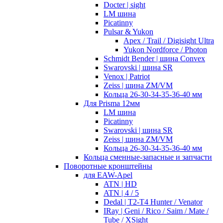
Docter | sight
LM шина
Picatinny
Pulsar & Yukon
Apex / Trail / Digisight Ultra
Yukon Nordforce / Photon
Schmidt Bender | шина Convex
Swarovski | шина SR
Venox | Patriot
Zeiss | шина ZM/VM
Кольца 26-30-34-35-36-40 мм
Для Prisma 12мм
LM шина
Picatinny
Swarovski | шина SR
Zeiss | шина ZM/VM
Кольца 26-30-34-35-36-40 мм
Кольца сменные-запасные и запчасти
Поворотные кронштейны
для EAW-Apel
ATN | HD
ATN | 4 / 5
Dedal | T2-T4 Hunter / Venator
IRay | Geni / Rico / Saim / Mate /
Tube / XSight