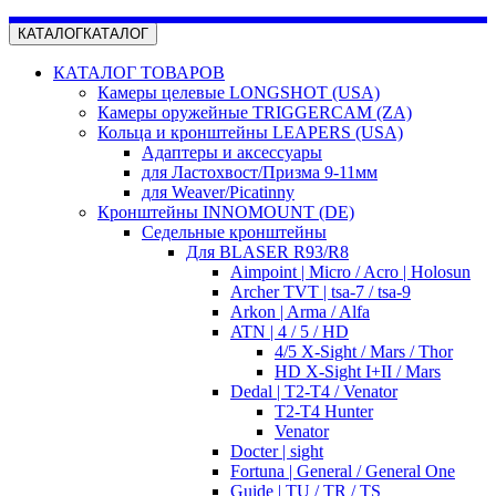
КАТАЛОГ
КАТАЛОГ
КАТАЛОГ ТОВАРОВ
Камеры целевые LONGSHOT (USA)
Камеры оружейные TRIGGERCAM (ZA)
Кольца и кронштейны LEAPERS (USA)
Адаптеры и аксессуары
для Ластохвост/Призма 9-11мм
для Weaver/Picatinny
Кронштейны INNOMOUNT (DE)
Седельные кронштейны
Для BLASER R93/R8
Aimpoint | Micro / Acro | Holosun
Archer TVT | tsa-7 / tsa-9
Arkon | Arma / Alfa
ATN | 4 / 5 / HD
4/5 X-Sight / Mars / Thor
HD X-Sight I+II / Mars
Dedal | T2-T4 / Venator
T2-T4 Hunter
Venator
Docter | sight
Fortuna | General / General One
Guide | TU / TR / TS