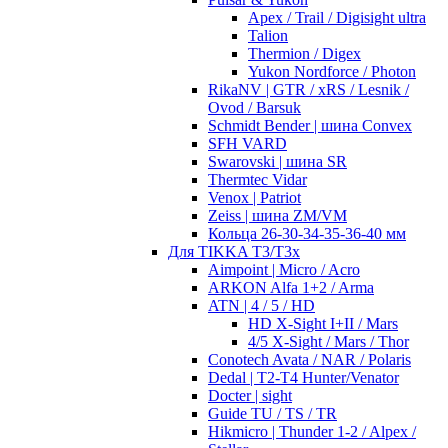
Apex / Trail / Digisight ultra
Talion
Thermion / Digex
Yukon Nordforce / Photon
RikaNV | GTR / xRS / Lesnik /
Ovod / Barsuk
Schmidt Bender | шина Convex
SFH VARD
Swarovski | шина SR
Thermtec Vidar
Venox | Patriot
Zeiss | шина ZM/VM
Кольца 26-30-34-35-36-40 мм
Для TIKKA T3/T3x
Aimpoint | Micro / Acro
ARKON Alfa 1+2 / Arma
ATN | 4 / 5 / HD
HD X-Sight I+II / Mars
4/5 X-Sight / Mars / Thor
Conotech Avata / NAR / Polaris
Dedal | T2-T4 Hunter/Venator
Docter | sight
Guide TU / TS / TR
Hikmicro | Thunder 1-2 / Alpex /