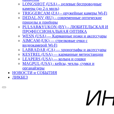
LONGSHOT (USA) – целевые беспроводные
камеры (до 2-х миль)
TRIGGERCAM (ZA) – оружейные камеры Wi-Fi
DEDAL-NV (RU) – современные оптические
прицелы и приборы
PULSAR&YUKON (BY) – ЛЮБИТЕЛЬСКАЯ И
ПРОФЕССИОНАЛЬНАЯ ОПТИКА
WESN (USA) — Карманные ножи и аксессуары
AIMCAM (UK) — стрелковые очки с
видеокамерой Wi-Fi
LABRADAR (CA) — хронографы и аксессуары
KESTREL (USA) — карманные метеостанции
LEAPERS (USA) — кольца и сошки
MAGPUL (USA) - кейсы, чехлы, сумки и
органайзеры
НОВОСТИ и СОБЫТИЯ
ЛИКБЕЗ