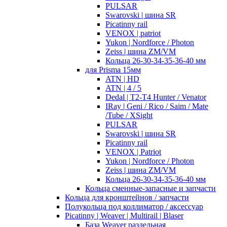
PULSAR
Swarovski | шина SR
Picatinny rail
VENOX | patriot
Yukon | Nordforce / Photon
Zeiss | шина ZM/VM
Кольца 26-30-34-35-36-40 мм
для Prisma 15мм
ATN | HD
ATN | 4 / 5
Dedal | T2-T4 Hunter / Venator
IRay | Geni / Rico / Saim / Mate
/Tube / XSight
PULSAR
Swarovski | шина SR
Picatinny rail
VENOX | Patriot
Yukon | Nordforce / Photon
Zeiss | шина ZM/VM
Кольца 26-30-34-35-36-40 мм
Кольца сменные-запасные и запчасти
Кольца для кронштейнов / запчасти
Полукольца под коллиматор / аксессуар
Picatinny | Weaver | Multirail | Blaser
База Weaver раздельная