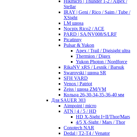
Hikmicro | Thunder 1-2 / Alpex /
Stellar
IRAY | Geni / Rico / Saim / Tube /
XSight
LM шина
Nocpix Rico2 / ACE
PARD | SA/NV008/S/LRF
Picatinny
Pulsar & Yukon
Apex / Trail / Digisight ultra
Thermion / Digex
Yukon Photon / Nordforce
RikaNV xRS / Lesnik / Barsuk
Swarovski | шина SR
SFH VARD
Venox | Patriot
Zeiss | шина ZM/VM
Кольца 26-30-34-35-36-40 мм
Для SAUER 303
Aimpoint | micro
ATN | 4 / 5 / HD
HD X-Sight I+II/Thor/Mars
4/5 X-Sight / Mars / Thor
Conotech NAR
Dedal | T2-T4 / Venator