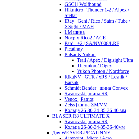
GSCI | Wolfhound
Hikmicro | Thunder 1-2 / Alpex /
Stellar
IRay | Geni / Rico / Saim / Tube /
XSight / MAH
LM шина
Nocpix Rico2 / ACE
Pard 1+2 | SA/NV008/LRF
Picatinny
Pulsar & Yukon
Trail / Apex / Digisight Ultra
Thermion / Digex
Yukon Photon / Nordforce
RikaNV | GTR / xRS / Lesnik /
Barsuk
Schmidt Bender | шина Convex
Swarovski | шина SR
Venox | Patriot
Zeiss | шина ZM/VM
Кольца 26-30-34-35-36-40 мм
BLASER R8 ULTIMATE X
Swarovski | шина SR
Кольца 26-30-34-35-36-40мм
Для WEAVER-PICATINNY
Aimpoint | Micro / Acro