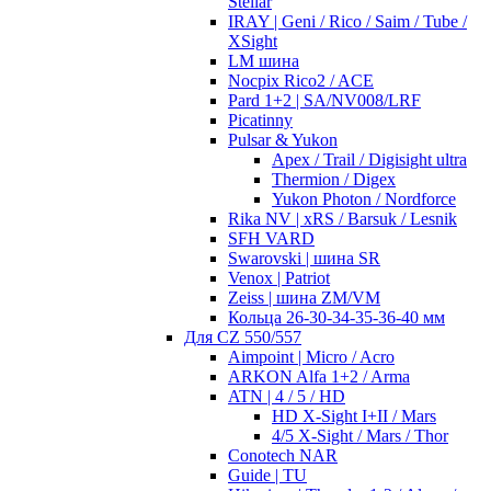
Stellar
IRAY | Geni / Rico / Saim / Tube /
XSight
LM шина
Nocpix Rico2 / ACE
Pard 1+2 | SA/NV008/LRF
Picatinny
Pulsar & Yukon
Apex / Trail / Digisight ultra
Thermion / Digex
Yukon Photon / Nordforce
Rika NV | xRS / Barsuk / Lesnik
SFH VARD
Swarovski | шина SR
Venox | Patriot
Zeiss | шина ZM/VM
Кольца 26-30-34-35-36-40 мм
Для CZ 550/557
Aimpoint | Micro / Acro
ARKON Alfa 1+2 / Arma
ATN | 4 / 5 / HD
HD X-Sight I+II / Mars
4/5 X-Sight / Mars / Thor
Conotech NAR
Guide | TU