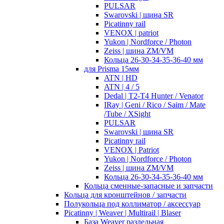
PULSAR
Swarovski | шина SR
Picatinny rail
VENOX | patriot
Yukon | Nordforce / Photon
Zeiss | шина ZM/VM
Кольца 26-30-34-35-36-40 мм
для Prisma 15мм
ATN | HD
ATN | 4 / 5
Dedal | T2-T4 Hunter / Venator
IRay | Geni / Rico / Saim / Mate
/Tube / XSight
PULSAR
Swarovski | шина SR
Picatinny rail
VENOX | Patriot
Yukon | Nordforce / Photon
Zeiss | шина ZM/VM
Кольца 26-30-34-35-36-40 мм
Кольца сменные-запасные и запчасти
Кольца для кронштейнов / запчасти
Полукольца под коллиматор / аксессуар
Picatinny | Weaver | Multirail | Blaser
База Weaver раздельная