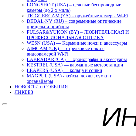
LONGSHOT (USA) – целевые беспроводные
камеры (до 2-х миль)
TRIGGERCAM (ZA) – оружейные камеры Wi-Fi
DEDAL-NV (RU) – современные оптические
прицелы и приборы
PULSAR&YUKON (BY) – ЛЮБИТЕЛЬСКАЯ И
ПРОФЕССИОНАЛЬНАЯ ОПТИКА
WESN (USA) — Карманные ножи и аксессуары
AIMCAM (UK) — стрелковые очки с
видеокамерой Wi-Fi
LABRADAR (CA) — хронографы и аксессуары
KESTREL (USA) — карманные метеостанции
LEAPERS (USA) — кольца и сошки
MAGPUL (USA) - кейсы, чехлы, сумки и
органайзеры
НОВОСТИ и СОБЫТИЯ
ЛИКБЕЗ