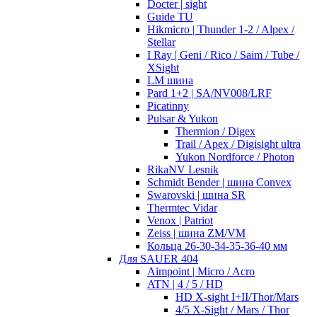
Docter | sight
Guide TU
Hikmicro | Thunder 1-2 / Alpex /
Stellar
I Ray | Geni / Rico / Saim / Tube /
XSight
LM шина
Pard 1+2 | SA/NV008/LRF
Picatinny
Pulsar & Yukon
Thermion / Digex
Trail / Apex / Digisight ultra
Yukon Nordforce / Photon
RikaNV Lesnik
Schmidt Bender | шина Convex
Swarovski | шина SR
Thermtec Vidar
Venox | Patriot
Zeiss | шина ZM/VM
Кольца 26-30-34-35-36-40 мм
Для SAUER 404
Aimpoint | Micro / Acro
ATN | 4 / 5 / HD
HD X-sight I+II/Thor/Mars
4/5 X-Sight / Mars / Thor