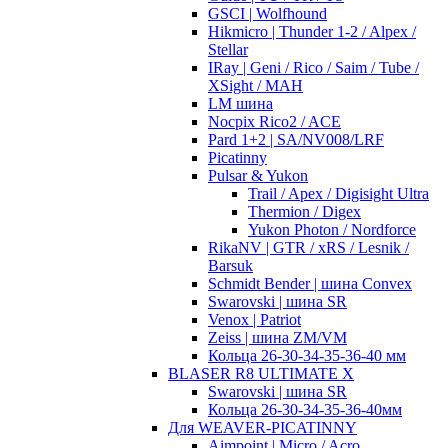
GSCI | Wolfhound
Hikmicro | Thunder 1-2 / Alpex /
Stellar
IRay | Geni / Rico / Saim / Tube /
XSight / MAH
LM шина
Nocpix Rico2 / ACE
Pard 1+2 | SA/NV008/LRF
Picatinny
Pulsar & Yukon
Trail / Apex / Digisight Ultra
Thermion / Digex
Yukon Photon / Nordforce
RikaNV | GTR / xRS / Lesnik /
Barsuk
Schmidt Bender | шина Convex
Swarovski | шина SR
Venox | Patriot
Zeiss | шина ZM/VM
Кольца 26-30-34-35-36-40 мм
BLASER R8 ULTIMATE X
Swarovski | шина SR
Кольца 26-30-34-35-36-40мм
Для WEAVER-PICATINNY
Aimpoint | Micro / Acro