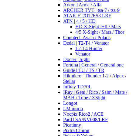
Arkon | Arma / Alfa
ARCHER TVT | tsa-7 / tsa-9
ATAK ET/OT/ES3 LRF
ATN | 4 / 5 / HD
HD X-Sight I+II / Mars
4/5 X-Sight / Mars / Thor
Conotech Avata / Polaris
Dedal | T2-T4 / Venator
T2-T4 Hunter
Venator
Docter | Sight
Fortuna | General / General one
Guide | TU / TS / TR
Hikmicro | Thunder 1-2 / Alpex /
Stellar
Infiray TD70L
IRay | Geni / Rico / Saim / Mate /
MAH / Tube / XSight
Longot
LM шина
Nocpix Rico2 / ACE
Pard | SA/NV008/LRF
Picatinny
Pixfra Chiron
Pulsar & Yukon