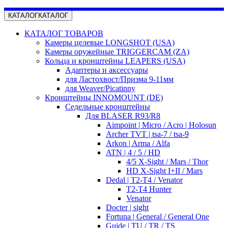
КАТАЛОГ
КАТАЛОГ
КАТАЛОГ ТОВАРОВ
Камеры целевые LONGSHOT (USA)
Камеры оружейные TRIGGERCAM (ZA)
Кольца и кронштейны LEAPERS (USA)
Адаптеры и аксессуары
для Ластохвост/Призма 9-11мм
для Weaver/Picatinny
Кронштейны INNOMOUNT (DE)
Седельные кронштейны
Для BLASER R93/R8
Aimpoint | Micro / Acro | Holosun
Archer TVT | tsa-7 / tsa-9
Arkon | Arma / Alfa
ATN | 4 / 5 / HD
4/5 X-Sight / Mars / Thor
HD X-Sight I+II / Mars
Dedal | T2-T4 / Venator
T2-T4 Hunter
Venator
Docter | sight
Fortuna | General / General One
Guide | TU / TR / TS