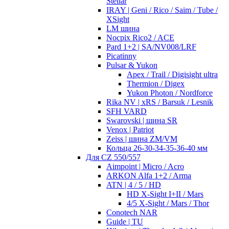
Stellar
IRAY | Geni / Rico / Saim / Tube /
XSight
LM шина
Nocpix Rico2 / ACE
Pard 1+2 | SA/NV008/LRF
Picatinny
Pulsar & Yukon
Apex / Trail / Digisight ultra
Thermion / Digex
Yukon Photon / Nordforce
Rika NV | xRS / Barsuk / Lesnik
SFH VARD
Swarovski | шина SR
Venox | Patriot
Zeiss | шина ZM/VM
Кольца 26-30-34-35-36-40 мм
Для CZ 550/557
Aimpoint | Micro / Acro
ARKON Alfa 1+2 / Arma
ATN | 4 / 5 / HD
HD X-Sight I+II / Mars
4/5 X-Sight / Mars / Thor
Conotech NAR
Guide | TU