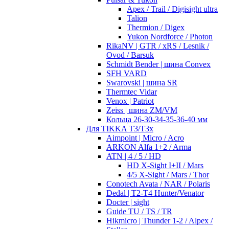
Apex / Trail / Digisight ultra
Talion
Thermion / Digex
Yukon Nordforce / Photon
RikaNV | GTR / xRS / Lesnik /
Ovod / Barsuk
Schmidt Bender | шина Convex
SFH VARD
Swarovski | шина SR
Thermtec Vidar
Venox | Patriot
Zeiss | шина ZM/VM
Кольца 26-30-34-35-36-40 мм
Для TIKKA T3/T3x
Aimpoint | Micro / Acro
ARKON Alfa 1+2 / Arma
ATN | 4 / 5 / HD
HD X-Sight I+II / Mars
4/5 X-Sight / Mars / Thor
Conotech Avata / NAR / Polaris
Dedal | T2-T4 Hunter/Venator
Docter | sight
Guide TU / TS / TR
Hikmicro | Thunder 1-2 / Alpex /