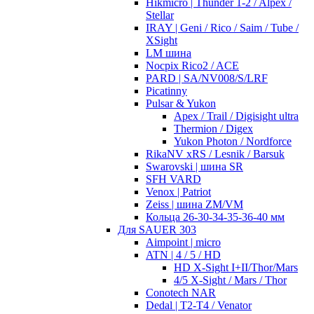
Hikmicro | Thunder 1-2 / Alpex /
Stellar
IRAY | Geni / Rico / Saim / Tube /
XSight
LM шина
Nocpix Rico2 / ACE
PARD | SA/NV008/S/LRF
Picatinny
Pulsar & Yukon
Apex / Trail / Digisight ultra
Thermion / Digex
Yukon Photon / Nordforce
RikaNV xRS / Lesnik / Barsuk
Swarovski | шина SR
SFH VARD
Venox | Patriot
Zeiss | шина ZM/VM
Кольца 26-30-34-35-36-40 мм
Для SAUER 303
Aimpoint | micro
ATN | 4 / 5 / HD
HD X-Sight I+II/Thor/Mars
4/5 X-Sight / Mars / Thor
Conotech NAR
Dedal | T2-T4 / Venator