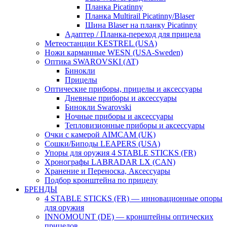
Планка Picatinny
Планка Multirail Picatinny/Blaser
Шина Blaser на планку Picatinny
Адаптер / Планка-переход для прицела
Метеостанции KESTREL (USA)
Ножи карманные WESN (USA-Sweden)
Оптика SWAROVSKI (AT)
Бинокли
Прицелы
Оптические приборы, прицелы и аксессуары
Дневные приборы и аксессуары
Бинокли Swarovski
Ночные приборы и аксессуары
Тепловизионные приборы и аксессуары
Очки с камерой AIMCAM (UK)
Сошки/Биподы LEAPERS (USA)
Упоры для оружия 4 STABLE STICKS (FR)
Хронографы LABRADAR LX (CAN)
Хранение и Переноска, Аксессуары
Подбор кронштейна по прицелу
БРЕНДЫ
4 STABLE STICKS (FR) — инновационные опоры
для оружия
INNOMOUNT (DE) — кронштейны оптических
прицелов