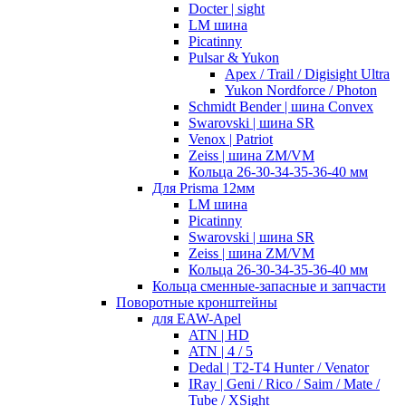
Docter | sight
LM шина
Picatinny
Pulsar & Yukon
Apex / Trail / Digisight Ultra
Yukon Nordforce / Photon
Schmidt Bender | шина Convex
Swarovski | шина SR
Venox | Patriot
Zeiss | шина ZM/VM
Кольца 26-30-34-35-36-40 мм
Для Prisma 12мм
LM шина
Picatinny
Swarovski | шина SR
Zeiss | шина ZM/VM
Кольца 26-30-34-35-36-40 мм
Кольца сменные-запасные и запчасти
Поворотные кронштейны
для EAW-Apel
ATN | HD
ATN | 4 / 5
Dedal | T2-T4 Hunter / Venator
IRay | Geni / Rico / Saim / Mate /
Tube / XSight