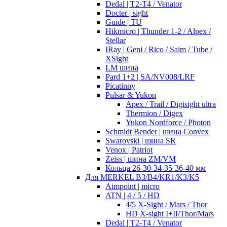
Dedal | T2-T4 / Venator
Docter | sight
Guide | TU
Hikmicro | Thunder 1-2 / Alpex /
Stellar
IRay | Geni / Rico / Saim / Tube /
XSight
LM шина
Pard 1+2 | SA/NV008/LRF
Picatinny
Pulsar & Yukon
Apex / Trail / Digisight ultra
Thermion / Digex
Yukon Nordforce / Photon
Schmidt Bender | шина Convex
Swarovski | шина SR
Venox | Patriot
Zeiss | шина ZM/VM
Кольца 26-30-34-35-36-40 мм
Для MERKEL B3/B4/KR1/K3/K5
Aimpoint | micro
ATN | 4 / 5 / HD
4/5 X-Sight / Mars / Thor
HD X-sight I+II/Thor/Mars
Dedal | T2-T4 / Venator