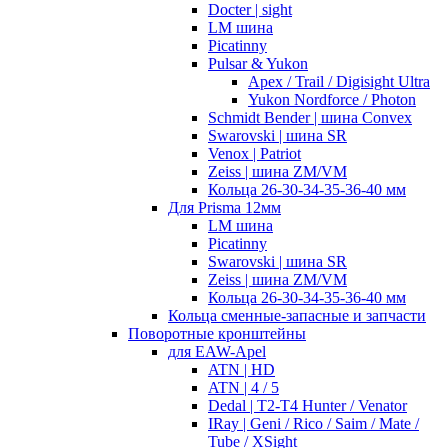
Docter | sight
LM шина
Picatinny
Pulsar & Yukon
Apex / Trail / Digisight Ultra
Yukon Nordforce / Photon
Schmidt Bender | шина Convex
Swarovski | шина SR
Venox | Patriot
Zeiss | шина ZM/VM
Кольца 26-30-34-35-36-40 мм
Для Prisma 12мм
LM шина
Picatinny
Swarovski | шина SR
Zeiss | шина ZM/VM
Кольца 26-30-34-35-36-40 мм
Кольца сменные-запасные и запчасти
Поворотные кронштейны
для EAW-Apel
ATN | HD
ATN | 4 / 5
Dedal | T2-T4 Hunter / Venator
IRay | Geni / Rico / Saim / Mate /
Tube / XSight