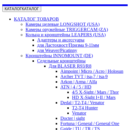
КАТАЛОГ
КАТАЛОГ
КАТАЛОГ ТОВАРОВ
Камеры целевые LONGSHOT (USA)
Камеры оружейные TRIGGERCAM (ZA)
Кольца и кронштейны LEAPERS (USA)
Адаптеры и аксессуары
для Ластохвост/Призма 9-11мм
для Weaver/Picatinny
Кронштейны INNOMOUNT (DE)
Седельные кронштейны
Для BLASER R93/R8
Aimpoint | Micro / Acro | Holosun
Archer TVT | tsa-7 / tsa-9
Arkon | Arma / Alfa
ATN | 4 / 5 / HD
4/5 X-Sight / Mars / Thor
HD X-Sight I+II / Mars
Dedal | T2-T4 / Venator
T2-T4 Hunter
Venator
Docter | sight
Fortuna | General / General One
Guide | TU / TR / TS