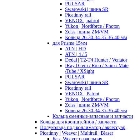
PULSAR
Swarovski | шина SR
Picatinny rail
VENOX | patriot
Yukon | Nordforce / Photon
Zeiss | шина ZM/VM
Кольца 26-30-34-35-36-40 мм
для Prisma 15мм
ATN | HD
ATN | 4 / 5
Dedal | T2-T4 Hunter / Venator
IRay | Geni / Rico / Saim / Mate
/Tube / XSight
PULSAR
Swarovski | шина SR
Picatinny rail
VENOX | Patriot
Yukon | Nordforce / Photon
Zeiss | шина ZM/VM
Кольца 26-30-34-35-36-40 мм
Кольца сменные-запасные и запчасти
Кольца для кронштейнов / запчасти
Полукольца под коллиматор / аксессуар
Picatinny | Weaver | Multirail | Blaser
База Weaver раздельная