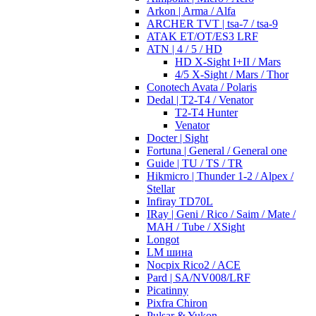
Arkon | Arma / Alfa
ARCHER TVT | tsa-7 / tsa-9
ATAK ET/OT/ES3 LRF
ATN | 4 / 5 / HD
HD X-Sight I+II / Mars
4/5 X-Sight / Mars / Thor
Conotech Avata / Polaris
Dedal | T2-T4 / Venator
T2-T4 Hunter
Venator
Docter | Sight
Fortuna | General / General one
Guide | TU / TS / TR
Hikmicro | Thunder 1-2 / Alpex /
Stellar
Infiray TD70L
IRay | Geni / Rico / Saim / Mate /
MAH / Tube / XSight
Longot
LM шина
Nocpix Rico2 / ACE
Pard | SA/NV008/LRF
Picatinny
Pixfra Chiron
Pulsar & Yukon