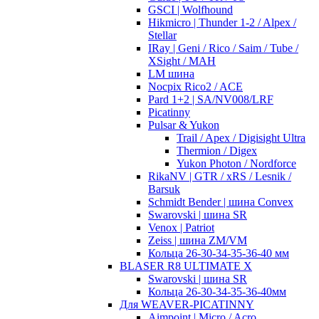
GSCI | Wolfhound
Hikmicro | Thunder 1-2 / Alpex /
Stellar
IRay | Geni / Rico / Saim / Tube /
XSight / MAH
LM шина
Nocpix Rico2 / ACE
Pard 1+2 | SA/NV008/LRF
Picatinny
Pulsar & Yukon
Trail / Apex / Digisight Ultra
Thermion / Digex
Yukon Photon / Nordforce
RikaNV | GTR / xRS / Lesnik /
Barsuk
Schmidt Bender | шина Convex
Swarovski | шина SR
Venox | Patriot
Zeiss | шина ZM/VM
Кольца 26-30-34-35-36-40 мм
BLASER R8 ULTIMATE X
Swarovski | шина SR
Кольца 26-30-34-35-36-40мм
Для WEAVER-PICATINNY
Aimpoint | Micro / Acro