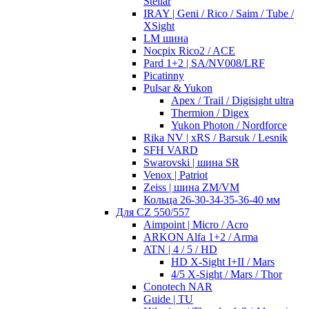
Stellar
IRAY | Geni / Rico / Saim / Tube /
XSight
LM шина
Nocpix Rico2 / ACE
Pard 1+2 | SA/NV008/LRF
Picatinny
Pulsar & Yukon
Apex / Trail / Digisight ultra
Thermion / Digex
Yukon Photon / Nordforce
Rika NV | xRS / Barsuk / Lesnik
SFH VARD
Swarovski | шина SR
Venox | Patriot
Zeiss | шина ZM/VM
Кольца 26-30-34-35-36-40 мм
Для CZ 550/557
Aimpoint | Micro / Acro
ARKON Alfa 1+2 / Arma
ATN | 4 / 5 / HD
HD X-Sight I+II / Mars
4/5 X-Sight / Mars / Thor
Conotech NAR
Guide | TU