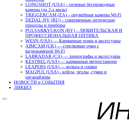
LONGSHOT (USA) – целевые беспроводные
камеры (до 2-х миль)
TRIGGERCAM (ZA) – оружейные камеры Wi-Fi
DEDAL-NV (RU) – современные оптические
прицелы и приборы
PULSAR&YUKON (BY) – ЛЮБИТЕЛЬСКАЯ И
ПРОФЕССИОНАЛЬНАЯ ОПТИКА
WESN (USA) — Карманные ножи и аксессуары
AIMCAM (UK) — стрелковые очки с
видеокамерой Wi-Fi
LABRADAR (CA) — хронографы и аксессуары
KESTREL (USA) — карманные метеостанции
LEAPERS (USA) — кольца и сошки
MAGPUL (USA) - кейсы, чехлы, сумки и
органайзеры
НОВОСТИ и СОБЫТИЯ
ЛИКБЕЗ