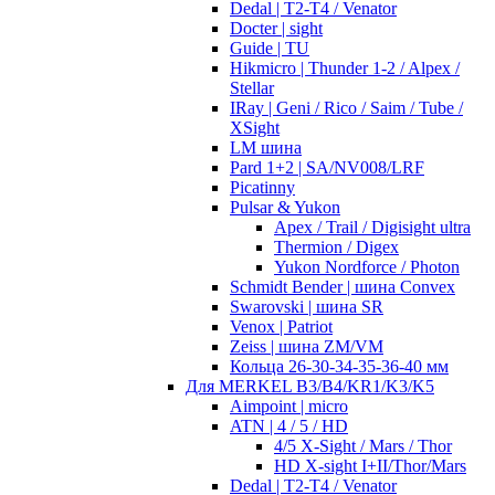
Dedal | T2-T4 / Venator
Docter | sight
Guide | TU
Hikmicro | Thunder 1-2 / Alpex /
Stellar
IRay | Geni / Rico / Saim / Tube /
XSight
LM шина
Pard 1+2 | SA/NV008/LRF
Picatinny
Pulsar & Yukon
Apex / Trail / Digisight ultra
Thermion / Digex
Yukon Nordforce / Photon
Schmidt Bender | шина Convex
Swarovski | шина SR
Venox | Patriot
Zeiss | шина ZM/VM
Кольца 26-30-34-35-36-40 мм
Для MERKEL B3/B4/KR1/K3/K5
Aimpoint | micro
ATN | 4 / 5 / HD
4/5 X-Sight / Mars / Thor
HD X-sight I+II/Thor/Mars
Dedal | T2-T4 / Venator