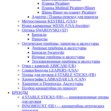
Планка Picatinny
Планка Multirail Picatinny/Blaser
Шина Blaser на планку Picatinny
Адаптер / Планка-переход для прицела
Метеостанции KESTREL (USA)
Ножи карманные WESN (USA-Sweden)
Оптика SWAROVSKI (AT)
Бинокли
Прицелы
Оптические приборы, прицелы и аксессуары
Дневные приборы и аксессуары
Бинокли Swarovski
Ночные приборы и аксессуары
Тепловизионные приборы и аксессуары
Очки с камерой AIMCAM (UK)
Сошки/Биподы LEAPERS (USA)
Упоры для оружия 4 STABLE STICKS (FR)
Хронографы LABRADAR LX (CAN)
Хранение и Переноска, Аксессуары
Подбор кронштейна по прицелу
БРЕНДЫ
4 STABLE STICKS (FR) — инновационные опоры
для оружия
INNOMOUNT (DE) — кронштейны оптических
прицелов