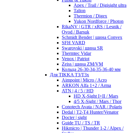
Apex / Trail / Digisight ultra
Talion
Thermion / Digex
Yukon Nordforce / Photon
RikaNV | GTR / xRS / Lesnik /
Ovod / Barsuk
Schmidt Bender | шина Convex
SFH VARD
Swarovski | шина SR
Thermtec Vidar
Venox | Patriot
Zeiss | шина ZM/VM
Кольца 26-30-34-35-36-40 мм
Для TIKKA T3/T3x
Aimpoint | Micro / Acro
ARKON Alfa 1+2 / Arma
ATN | 4 / 5 / HD
HD X-Sight I+II / Mars
4/5 X-Sight / Mars / Thor
Conotech Avata / NAR / Polaris
Dedal | T2-T4 Hunter/Venator
Docter | sight
Guide TU / TS / TR
Hikmicro | Thunder 1-2 / Alpex /