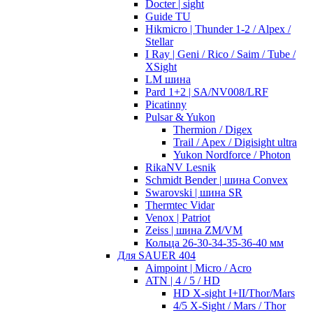
Docter | sight
Guide TU
Hikmicro | Thunder 1-2 / Alpex /
Stellar
I Ray | Geni / Rico / Saim / Tube /
XSight
LM шина
Pard 1+2 | SA/NV008/LRF
Picatinny
Pulsar & Yukon
Thermion / Digex
Trail / Apex / Digisight ultra
Yukon Nordforce / Photon
RikaNV Lesnik
Schmidt Bender | шина Convex
Swarovski | шина SR
Thermtec Vidar
Venox | Patriot
Zeiss | шина ZM/VM
Кольца 26-30-34-35-36-40 мм
Для SAUER 404
Aimpoint | Micro / Acro
ATN | 4 / 5 / HD
HD X-sight I+II/Thor/Mars
4/5 X-Sight / Mars / Thor