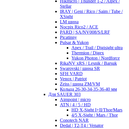
Hikmicro | Thunder 1-2 / Alpex /
Stellar
IRAY | Geni / Rico / Saim / Tube /
XSight
LM шина
Nocpix Rico2 / ACE
PARD | SA/NV008/S/LRF
Picatinny
Pulsar & Yukon
Apex / Trail / Digisight ultra
Thermion / Digex
Yukon Photon / Nordforce
RikaNV xRS / Lesnik / Barsuk
Swarovski | шина SR
SFH VARD
Venox | Patriot
Zeiss | шина ZM/VM
Кольца 26-30-34-35-36-40 мм
Для SAUER 303
Aimpoint | micro
ATN | 4 / 5 / HD
HD X-Sight I+II/Thor/Mars
4/5 X-Sight / Mars / Thor
Conotech NAR
Dedal | T2-T4 / Venator