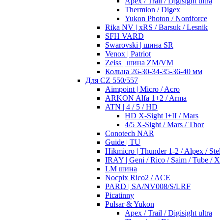
Apex / Trail / Digisight ultra
Thermion / Digex
Yukon Photon / Nordforce
Rika NV | xRS / Barsuk / Lesnik
SFH VARD
Swarovski | шина SR
Venox | Patriot
Zeiss | шина ZM/VM
Кольца 26-30-34-35-36-40 мм
Для CZ 550/557
Aimpoint | Micro / Acro
ARKON Alfa 1+2 / Arma
ATN | 4 / 5 / HD
HD X-Sight I+II / Mars
4/5 X-Sight / Mars / Thor
Conotech NAR
Guide | TU
Hikmicro | Thunder 1-2 / Alpex / Stel
IRAY | Geni / Rico / Saim / Tube / 
LM шина
Nocpix Rico2 / ACE
PARD | SA/NV008/S/LRF
Picatinny
Pulsar & Yukon
Apex / Trail / Digisight ultra