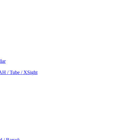
lar
MAH / Tube / XSight
d / Barsuk