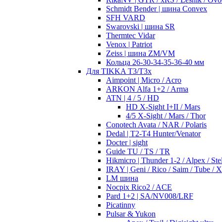
Schmidt Bender | шина Convex
SFH VARD
Swarovski | шина SR
Thermtec Vidar
Venox | Patriot
Zeiss | шина ZM/VM
Кольца 26-30-34-35-36-40 мм
Для TIKKA T3/T3x
Aimpoint | Micro / Acro
ARKON Alfa 1+2 / Arma
ATN | 4 / 5 / HD
HD X-Sight I+II / Mars
4/5 X-Sight / Mars / Thor
Conotech Avata / NAR / Polaris
Dedal | T2-T4 Hunter/Venator
Docter | sight
Guide TU / TS / TR
Hikmicro | Thunder 1-2 / Alpex / Stel
IRAY | Geni / Rico / Saim / Tube / 
LM шина
Nocpix Rico2 / ACE
Pard 1+2 | SA/NV008/LRF
Picatinny
Pulsar & Yukon