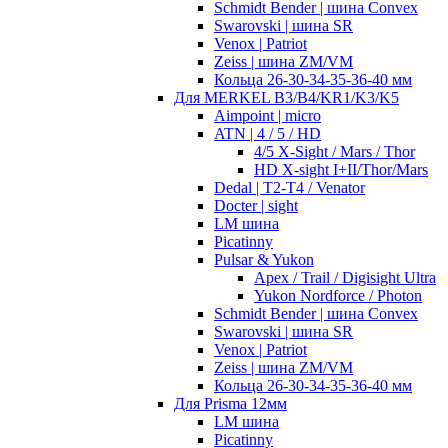
Schmidt Bender | шина Convex
Swarovski | шина SR
Venox | Patriot
Zeiss | шина ZM/VM
Кольца 26-30-34-35-36-40 мм
Для MERKEL B3/B4/KR1/K3/K5
Aimpoint | micro
ATN | 4 / 5 / HD
4/5 X-Sight / Mars / Thor
HD X-sight I+II/Thor/Mars
Dedal | T2-T4 / Venator
Docter | sight
LM шина
Picatinny
Pulsar & Yukon
Apex / Trail / Digisight Ultra
Yukon Nordforce / Photon
Schmidt Bender | шина Convex
Swarovski | шина SR
Venox | Patriot
Zeiss | шина ZM/VM
Кольца 26-30-34-35-36-40 мм
Для Prisma 12мм
LM шина
Picatinny