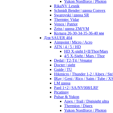
Yukon Nordforce / Photon
RikaNV Lesnik
Schmidt Bender | шина Convex
Swarovski | шина SR
Thermtec Vidar
Venox | Patriot
Zeiss | шина ZM/VM
Кольца 26-30-34-35-36-40 мм
Для SAUER 404
Aimpoint | Micro / Acro
ATN | 4 / 5 / HD
HD X-sight I+II/Thor/Mars
4/5 X-Sight / Mars / Thor
Dedal | T2-T4 / Venator
Docter | sight
Guide | TU
Hikmicro | Thunder 1-2 / Alpex / Stel
IRay | Geni / Rico / Saim / Tube / X
LM шина
Pard 1+2 | SA/NV008/LRF
Picatinny
Pulsar & Yukon
Apex / Trail / Digisight ultra
Thermion / Digex
Yukon Nordforce / Photon