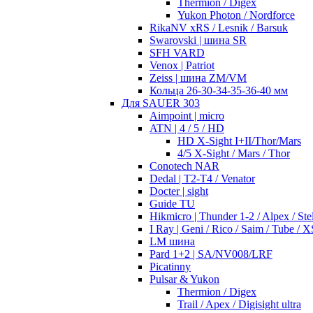
Thermion / Digex
Yukon Photon / Nordforce
RikaNV xRS / Lesnik / Barsuk
Swarovski | шина SR
SFH VARD
Venox | Patriot
Zeiss | шина ZM/VM
Кольца 26-30-34-35-36-40 мм
Для SAUER 303
Aimpoint | micro
ATN | 4 / 5 / HD
HD X-Sight I+II/Thor/Mars
4/5 X-Sight / Mars / Thor
Conotech NAR
Dedal | T2-T4 / Venator
Docter | sight
Guide TU
Hikmicro | Thunder 1-2 / Alpex / Stel
I Ray | Geni / Rico / Saim / Tube / X
LM шина
Pard 1+2 | SA/NV008/LRF
Picatinny
Pulsar & Yukon
Thermion / Digex
Trail / Apex / Digisight ultra