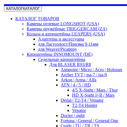
КАТАЛОГ
КАТАЛОГ
КАТАЛОГ ТОВАРОВ
Камеры целевые LONGSHOT (USA)
Камеры оружейные TRIGGERCAM (ZA)
Кольца и кронштейны LEAPERS (USA)
Адаптеры и аксессуары
для Ластохвост/Призма 9-11мм
для Weaver/Picatinny
Кронштейны INNOMOUNT (DE)
Седельные кронштейны
Для BLASER R93/R8
Aimpoint | Micro / Acro | Holosun
Archer TVT | tsa-7 / tsa-9
Arkon | Arma / Alfa
ATN | 4 / 5 / HD
4/5 X-Sight / Mars / Thor
HD X-Sight I+II / Mars
Dedal | T2-T4 / Venator
T2-T4 Hunter
Venator
Docter | sight
Fortuna | General / General One
Guide | TU / TR / TS