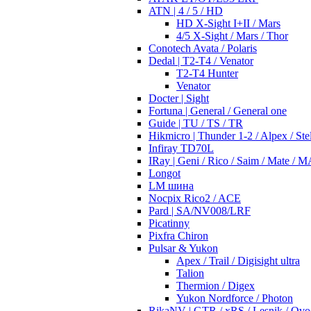
ATN | 4 / 5 / HD
HD X-Sight I+II / Mars
4/5 X-Sight / Mars / Thor
Conotech Avata / Polaris
Dedal | T2-T4 / Venator
T2-T4 Hunter
Venator
Docter | Sight
Fortuna | General / General one
Guide | TU / TS / TR
Hikmicro | Thunder 1-2 / Alpex / Stel
Infiray TD70L
IRay | Geni / Rico / Saim / Mate / 
Longot
LM шина
Nocpix Rico2 / ACE
Pard | SA/NV008/LRF
Picatinny
Pixfra Chiron
Pulsar & Yukon
Apex / Trail / Digisight ultra
Talion
Thermion / Digex
Yukon Nordforce / Photon
RikaNV | GTR / xRS / Lesnik / Ovo