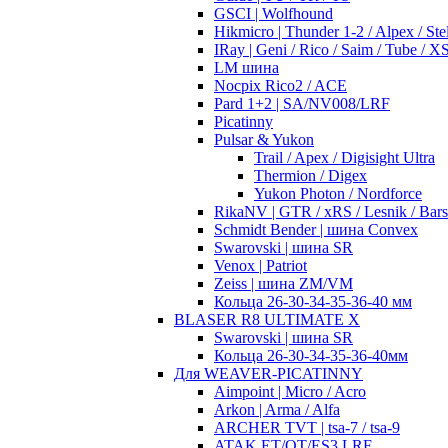
GSCI | Wolfhound
Hikmicro | Thunder 1-2 / Alpex / Stel
IRay | Geni / Rico / Saim / Tube / 
LM шина
Nocpix Rico2 / ACE
Pard 1+2 | SA/NV008/LRF
Picatinny
Pulsar & Yukon
Trail / Apex / Digisight Ultra
Thermion / Digex
Yukon Photon / Nordforce
RikaNV | GTR / xRS / Lesnik / Bar
Schmidt Bender | шина Convex
Swarovski | шина SR
Venox | Patriot
Zeiss | шина ZM/VM
Кольца 26-30-34-35-36-40 мм
BLASER R8 ULTIMATE X
Swarovski | шина SR
Кольца 26-30-34-35-36-40мм
Для WEAVER-PICATINNY
Aimpoint | Micro / Acro
Arkon | Arma / Alfa
ARCHER TVT | tsa-7 / tsa-9
ATAK ET/OT/ES3 LRF