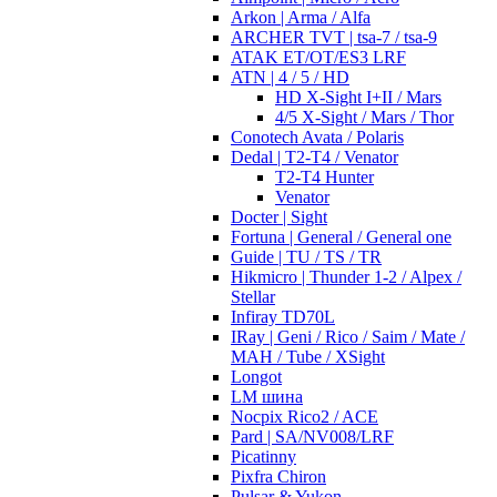
Arkon | Arma / Alfa
ARCHER TVT | tsa-7 / tsa-9
ATAK ET/OT/ES3 LRF
ATN | 4 / 5 / HD
HD X-Sight I+II / Mars
4/5 X-Sight / Mars / Thor
Conotech Avata / Polaris
Dedal | T2-T4 / Venator
T2-T4 Hunter
Venator
Docter | Sight
Fortuna | General / General one
Guide | TU / TS / TR
Hikmicro | Thunder 1-2 / Alpex /
Stellar
Infiray TD70L
IRay | Geni / Rico / Saim / Mate /
MAH / Tube / XSight
Longot
LM шина
Nocpix Rico2 / ACE
Pard | SA/NV008/LRF
Picatinny
Pixfra Chiron
Pulsar & Yukon