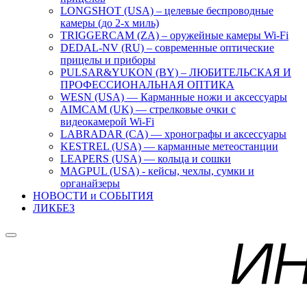
LONGSHOT (USA) – целевые беспроводные
камеры (до 2-х миль)
TRIGGERCAM (ZA) – оружейные камеры Wi-Fi
DEDAL-NV (RU) – современные оптические
прицелы и приборы
PULSAR&YUKON (BY) – ЛЮБИТЕЛЬСКАЯ И
ПРОФЕССИОНАЛЬНАЯ ОПТИКА
WESN (USA) — Карманные ножи и аксессуары
AIMCAM (UK) — стрелковые очки с
видеокамерой Wi-Fi
LABRADAR (CA) — хронографы и аксессуары
KESTREL (USA) — карманные метеостанции
LEAPERS (USA) — кольца и сошки
MAGPUL (USA) - кейсы, чехлы, сумки и
органайзеры
НОВОСТИ и СОБЫТИЯ
ЛИКБЕЗ