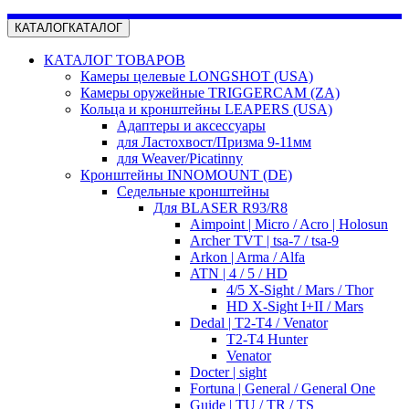
КАТАЛОГ
КАТАЛОГ
КАТАЛОГ ТОВАРОВ
Камеры целевые LONGSHOT (USA)
Камеры оружейные TRIGGERCAM (ZA)
Кольца и кронштейны LEAPERS (USA)
Адаптеры и аксессуары
для Ластохвост/Призма 9-11мм
для Weaver/Picatinny
Кронштейны INNOMOUNT (DE)
Седельные кронштейны
Для BLASER R93/R8
Aimpoint | Micro / Acro | Holosun
Archer TVT | tsa-7 / tsa-9
Arkon | Arma / Alfa
ATN | 4 / 5 / HD
4/5 X-Sight / Mars / Thor
HD X-Sight I+II / Mars
Dedal | T2-T4 / Venator
T2-T4 Hunter
Venator
Docter | sight
Fortuna | General / General One
Guide | TU / TR / TS