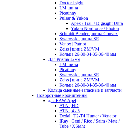
Docter | sight
LM шина
Picatinny
Pulsar & Yukon
Apex / Trail / Digisight Ultra
Yukon Nordforce / Photon
Schmidt Bender | шина Convex
Swarovski | шина SR
Venox | Patriot
Zeiss | шина ZM/VM
Кольца 26-30-34-35-36-40 мм
Для Prisma 12мм
LM шина
Picatinny
Swarovski | шина SR
Zeiss | шина ZM/VM
Кольца 26-30-34-35-36-40 мм
Кольца сменные-запасные и запчасти
Поворотные кронштейны
для EAW-Apel
ATN | HD
ATN | 4 / 5
Dedal | T2-T4 Hunter / Venator
IRay | Geni / Rico / Saim / Mate /
Tube / XSight