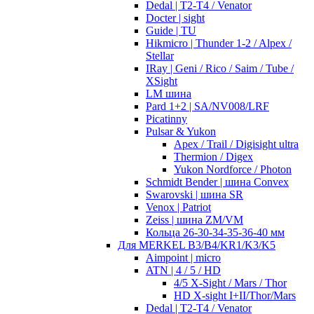
Dedal | T2-T4 / Venator
Docter | sight
Guide | TU
Hikmicro | Thunder 1-2 / Alpex /
Stellar
IRay | Geni / Rico / Saim / Tube /
XSight
LM шина
Pard 1+2 | SA/NV008/LRF
Picatinny
Pulsar & Yukon
Apex / Trail / Digisight ultra
Thermion / Digex
Yukon Nordforce / Photon
Schmidt Bender | шина Convex
Swarovski | шина SR
Venox | Patriot
Zeiss | шина ZM/VM
Кольца 26-30-34-35-36-40 мм
Для MERKEL B3/B4/KR1/K3/K5
Aimpoint | micro
ATN | 4 / 5 / HD
4/5 X-Sight / Mars / Thor
HD X-sight I+II/Thor/Mars
Dedal | T2-T4 / Venator