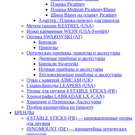
Планка Picatinny
Планка Multirail Picatinny/Blaser
Шина Blaser на планку Picatinny
Адаптер / Планка-переход для прицела
Метеостанции KESTREL (USA)
Ножи карманные WESN (USA-Sweden)
Оптика SWAROVSKI (AT)
Бинокли
Прицелы
Оптические приборы, прицелы и аксессуары
Дневные приборы и аксессуары
Бинокли Swarovski
Ночные приборы и аксессуары
Тепловизионные приборы и аксессуары
Очки с камерой AIMCAM (UK)
Сошки/Биподы LEAPERS (USA)
Упоры для оружия 4 STABLE STICKS (FR)
Хронографы LABRADAR LX (CAN)
Хранение и Переноска, Аксессуары
Подбор кронштейна по прицелу
БРЕНДЫ
4 STABLE STICKS (FR) — инновационные опоры
для оружия
INNOMOUNT (DE) — кронштейны оптических
прицелов