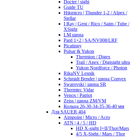
Docter | sight
Guide TU
Hikmicro | Thunder 1-2 / Alpex /
Stellar
I Ray | Geni / Rico / Saim / Tube /
XSight
LM шина
Pard 1+2 | SA/NV008/LRF
Picatinny
Pulsar & Yukon
Thermion / Digex
Trail / Apex / Digisight ultra
Yukon Nordforce / Photon
RikaNV Lesnik
Schmidt Bender | шина Convex
Swarovski | шина SR
Thermtec Vidar
Venox | Patriot
Zeiss | шина ZM/VM
Кольца 26-30-34-35-36-40 мм
Для SAUER 404
Aimpoint | Micro / Acro
ATN | 4 / 5 / HD
HD X-sight I+II/Thor/Mars
4/5 X-Sight / Mars / Thor