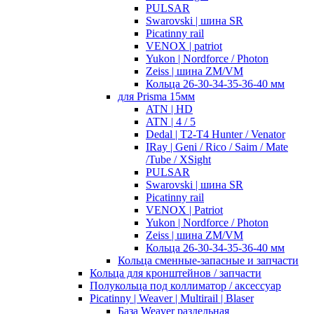
PULSAR
Swarovski | шина SR
Picatinny rail
VENOX | patriot
Yukon | Nordforce / Photon
Zeiss | шина ZM/VM
Кольца 26-30-34-35-36-40 мм
для Prisma 15мм
ATN | HD
ATN | 4 / 5
Dedal | T2-T4 Hunter / Venator
IRay | Geni / Rico / Saim / Mate
/Tube / XSight
PULSAR
Swarovski | шина SR
Picatinny rail
VENOX | Patriot
Yukon | Nordforce / Photon
Zeiss | шина ZM/VM
Кольца 26-30-34-35-36-40 мм
Кольца сменные-запасные и запчасти
Кольца для кронштейнов / запчасти
Полукольца под коллиматор / аксессуар
Picatinny | Weaver | Multirail | Blaser
База Weaver раздельная