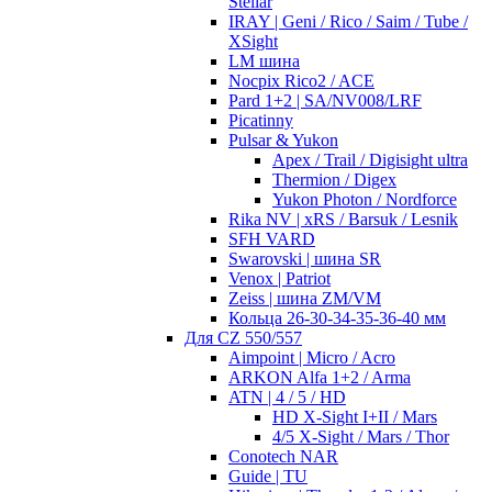
Stellar
IRAY | Geni / Rico / Saim / Tube /
XSight
LM шина
Nocpix Rico2 / ACE
Pard 1+2 | SA/NV008/LRF
Picatinny
Pulsar & Yukon
Apex / Trail / Digisight ultra
Thermion / Digex
Yukon Photon / Nordforce
Rika NV | xRS / Barsuk / Lesnik
SFH VARD
Swarovski | шина SR
Venox | Patriot
Zeiss | шина ZM/VM
Кольца 26-30-34-35-36-40 мм
Для CZ 550/557
Aimpoint | Micro / Acro
ARKON Alfa 1+2 / Arma
ATN | 4 / 5 / HD
HD X-Sight I+II / Mars
4/5 X-Sight / Mars / Thor
Conotech NAR
Guide | TU