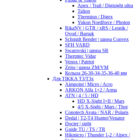
Apex / Trail / Digisight ultra
Talion
Thermion / Digex
Yukon Nordforce / Photon
RikaNV | GTR / xRS / Lesnik /
Ovod / Barsuk
Schmidt Bender | шина Convex
SFH VARD
Swarovski | шина SR
Thermtec Vidar
Venox | Patriot
Zeiss | шина ZM/VM
Кольца 26-30-34-35-36-40 мм
Для TIKKA T3/T3x
Aimpoint | Micro / Acro
ARKON Alfa 1+2 / Arma
ATN | 4 / 5 / HD
HD X-Sight I+II / Mars
4/5 X-Sight / Mars / Thor
Conotech Avata / NAR / Polaris
Dedal | T2-T4 Hunter/Venator
Docter | sight
Guide TU / TS / TR
Hikmicro | Thunder 1-2 / Alpex /