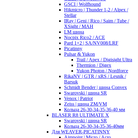
GSCI | Wolfhound
Hikmicro | Thunder 1-2 / Alpex /
Stellar
IRay | Geni / Rico / Saim / Tube /
XSight / MAH
LM шина
Nocpix Rico2 / ACE
Pard 1+2 | SA/NV008/LRF
Picatinny
Pulsar & Yukon
Trail / Apex / Digisight Ultra
Thermion / Digex
Yukon Photon / Nordforce
RikaNV | GTR / xRS / Lesnik /
Barsuk
Schmidt Bender | шина Convex
Swarovski | шина SR
Venox | Patriot
Zeiss | шина ZM/VM
Кольца 26-30-34-35-36-40 мм
BLASER R8 ULTIMATE X
Swarovski | шина SR
Кольца 26-30-34-35-36-40мм
Для WEAVER-PICATINNY
Aimpoint | Micro / Acro