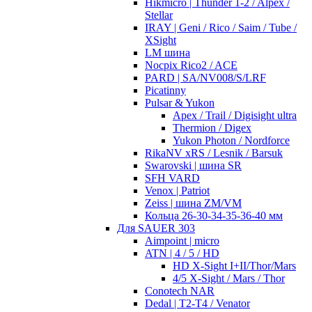
Hikmicro | Thunder 1-2 / Alpex /
Stellar
IRAY | Geni / Rico / Saim / Tube /
XSight
LM шина
Nocpix Rico2 / ACE
PARD | SA/NV008/S/LRF
Picatinny
Pulsar & Yukon
Apex / Trail / Digisight ultra
Thermion / Digex
Yukon Photon / Nordforce
RikaNV xRS / Lesnik / Barsuk
Swarovski | шина SR
SFH VARD
Venox | Patriot
Zeiss | шина ZM/VM
Кольца 26-30-34-35-36-40 мм
Для SAUER 303
Aimpoint | micro
ATN | 4 / 5 / HD
HD X-Sight I+II/Thor/Mars
4/5 X-Sight / Mars / Thor
Conotech NAR
Dedal | T2-T4 / Venator