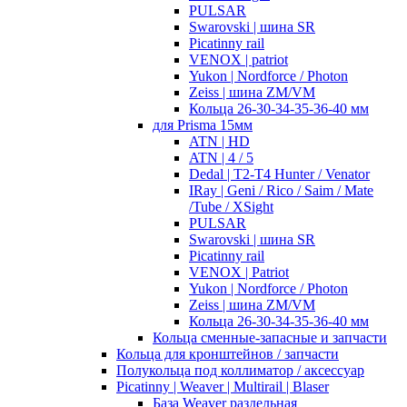
PULSAR
Swarovski | шина SR
Picatinny rail
VENOX | patriot
Yukon | Nordforce / Photon
Zeiss | шина ZM/VM
Кольца 26-30-34-35-36-40 мм
для Prisma 15мм
ATN | HD
ATN | 4 / 5
Dedal | T2-T4 Hunter / Venator
IRay | Geni / Rico / Saim / Mate
/Tube / XSight
PULSAR
Swarovski | шина SR
Picatinny rail
VENOX | Patriot
Yukon | Nordforce / Photon
Zeiss | шина ZM/VM
Кольца 26-30-34-35-36-40 мм
Кольца сменные-запасные и запчасти
Кольца для кронштейнов / запчасти
Полукольца под коллиматор / аксессуар
Picatinny | Weaver | Multirail | Blaser
База Weaver раздельная