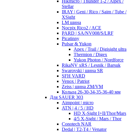
Hikmicro | Thunder 1-2 / Alpex /
Stellar
IRAY | Geni / Rico / Saim / Tube /
XSight
LM шина
Nocpix Rico2 / ACE
PARD | SA/NV008/S/LRF
Picatinny
Pulsar & Yukon
Apex / Trail / Digisight ultra
Thermion / Digex
Yukon Photon / Nordforce
RikaNV xRS / Lesnik / Barsuk
Swarovski | шина SR
SFH VARD
Venox | Patriot
Zeiss | шина ZM/VM
Кольца 26-30-34-35-36-40 мм
Для SAUER 303
Aimpoint | micro
ATN | 4 / 5 / HD
HD X-Sight I+II/Thor/Mars
4/5 X-Sight / Mars / Thor
Conotech NAR
Dedal | T2-T4 / Venator