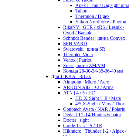
Apex / Trail / Digisight ultra
Talion
Thermion / Digex
Yukon Nordforce / Photon
RikaNV | GTR / xRS / Lesnik /
Ovod / Barsuk
Schmidt Bender | шина Convex
SFH VARD
Swarovski | шина SR
Thermtec Vidar
Venox | Patriot
Zeiss | шина ZM/VM
Кольца 26-30-34-35-36-40 мм
Для TIKKA T3/T3x
Aimpoint | Micro / Acro
ARKON Alfa 1+2 / Arma
ATN | 4 / 5 / HD
HD X-Sight I+II / Mars
4/5 X-Sight / Mars / Thor
Conotech Avata / NAR / Polaris
Dedal | T2-T4 Hunter/Venator
Docter | sight
Guide TU / TS / TR
Hikmicro | Thunder 1-2 / Alpex /