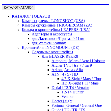
КАТАЛОГ
КАТАЛОГ
КАТАЛОГ ТОВАРОВ
Камеры целевые LONGSHOT (USA)
Камеры оружейные TRIGGERCAM (ZA)
Кольца и кронштейны LEAPERS (USA)
Адаптеры и аксессуары
для Ластохвост/Призма 9-11мм
для Weaver/Picatinny
Кронштейны INNOMOUNT (DE)
Седельные кронштейны
Для BLASER R93/R8
Aimpoint | Micro / Acro | Holosun
Archer TVT | tsa-7 / tsa-9
Arkon | Arma / Alfa
ATN | 4 / 5 / HD
4/5 X-Sight / Mars / Thor
HD X-Sight I+II / Mars
Dedal | T2-T4 / Venator
T2-T4 Hunter
Venator
Docter | sight
Fortuna | General / General One
Guide | TU / TR / TS