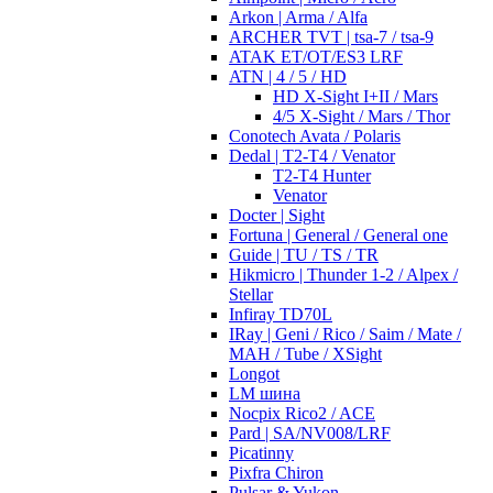
Arkon | Arma / Alfa
ARCHER TVT | tsa-7 / tsa-9
ATAK ET/OT/ES3 LRF
ATN | 4 / 5 / HD
HD X-Sight I+II / Mars
4/5 X-Sight / Mars / Thor
Conotech Avata / Polaris
Dedal | T2-T4 / Venator
T2-T4 Hunter
Venator
Docter | Sight
Fortuna | General / General one
Guide | TU / TS / TR
Hikmicro | Thunder 1-2 / Alpex /
Stellar
Infiray TD70L
IRay | Geni / Rico / Saim / Mate /
MAH / Tube / XSight
Longot
LM шина
Nocpix Rico2 / ACE
Pard | SA/NV008/LRF
Picatinny
Pixfra Chiron
Pulsar & Yukon