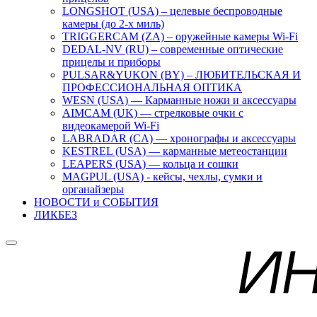
LONGSHOT (USA) – целевые беспроводные
камеры (до 2-х миль)
TRIGGERCAM (ZA) – оружейные камеры Wi-Fi
DEDAL-NV (RU) – современные оптические
прицелы и приборы
PULSAR&YUKON (BY) – ЛЮБИТЕЛЬСКАЯ И
ПРОФЕССИОНАЛЬНАЯ ОПТИКА
WESN (USA) — Карманные ножи и аксессуары
AIMCAM (UK) — стрелковые очки с
видеокамерой Wi-Fi
LABRADAR (CA) — хронографы и аксессуары
KESTREL (USA) — карманные метеостанции
LEAPERS (USA) — кольца и сошки
MAGPUL (USA) - кейсы, чехлы, сумки и
органайзеры
НОВОСТИ и СОБЫТИЯ
ЛИКБЕЗ