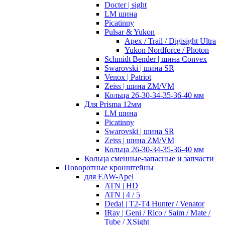
Docter | sight
LM шина
Picatinny
Pulsar & Yukon
Apex / Trail / Digisight Ultra
Yukon Nordforce / Photon
Schmidt Bender | шина Convex
Swarovski | шина SR
Venox | Patriot
Zeiss | шина ZM/VM
Кольца 26-30-34-35-36-40 мм
Для Prisma 12мм
LM шина
Picatinny
Swarovski | шина SR
Zeiss | шина ZM/VM
Кольца 26-30-34-35-36-40 мм
Кольца сменные-запасные и запчасти
Поворотные кронштейны
для EAW-Apel
ATN | HD
ATN | 4 / 5
Dedal | T2-T4 Hunter / Venator
IRay | Geni / Rico / Saim / Mate /
Tube / XSight