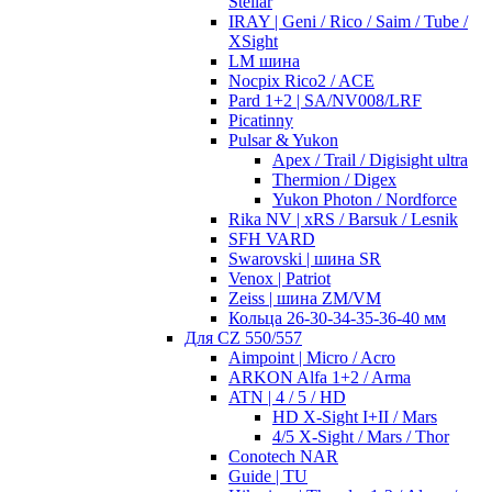
Stellar
IRAY | Geni / Rico / Saim / Tube /
XSight
LM шина
Nocpix Rico2 / ACE
Pard 1+2 | SA/NV008/LRF
Picatinny
Pulsar & Yukon
Apex / Trail / Digisight ultra
Thermion / Digex
Yukon Photon / Nordforce
Rika NV | xRS / Barsuk / Lesnik
SFH VARD
Swarovski | шина SR
Venox | Patriot
Zeiss | шина ZM/VM
Кольца 26-30-34-35-36-40 мм
Для CZ 550/557
Aimpoint | Micro / Acro
ARKON Alfa 1+2 / Arma
ATN | 4 / 5 / HD
HD X-Sight I+II / Mars
4/5 X-Sight / Mars / Thor
Conotech NAR
Guide | TU