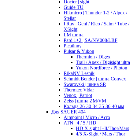
Docter | sight
Guide TU
Hikmicro | Thunder 1-2 / Alpex /
Stellar
I Ray | Geni / Rico / Saim / Tube /
XSight
LM шина
Pard 1+2 | SA/NV008/LRF
Picatinny
Pulsar & Yukon
Thermion / Digex
Trail / Apex / Digisight ultra
Yukon Nordforce / Photon
RikaNV Lesnik
Schmidt Bender | шина Convex
Swarovski | шина SR
Thermtec Vidar
Venox | Patriot
Zeiss | шина ZM/VM
Кольца 26-30-34-35-36-40 мм
Для SAUER 404
Aimpoint | Micro / Acro
ATN | 4 / 5 / HD
HD X-sight I+II/Thor/Mars
4/5 X-Sight / Mars / Thor