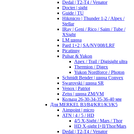
Dedal | T2-T4 / Venator
Docter | sight
Guide | TU
Hikmicro | Thunder 1-2 / Alpex /
Stellar
IRay | Geni / Rico / Saim / Tube /
XSight
LM шина
Pard 1+2 | SA/NV008/LRF
Picatinny
Pulsar & Yukon
Apex / Trail / Digisight ultra
Thermion / Digex
Yukon Nordforce / Photon
Schmidt Bender | шина Convex
Swarovski | шина SR
Venox | Patriot
Zeiss | шина ZM/VM
Кольца 26-30-34-35-36-40 мм
Для MERKEL B3/B4/KR1/K3/K5
Aimpoint | micro
ATN | 4 / 5 / HD
4/5 X-Sight / Mars / Thor
HD X-sight I+II/Thor/Mars
Dedal | T2-T4 / Venator