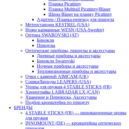
Планка Picatinny
Планка Multirail Picatinny/Blaser
Шина Blaser на планку Picatinny
Адаптер / Планка-переход для прицела
Метеостанции KESTREL (USA)
Ножи карманные WESN (USA-Sweden)
Оптика SWAROVSKI (AT)
Бинокли
Прицелы
Оптические приборы, прицелы и аксессуары
Дневные приборы и аксессуары
Бинокли Swarovski
Ночные приборы и аксессуары
Тепловизионные приборы и аксессуары
Очки с камерой AIMCAM (UK)
Сошки/Биподы LEAPERS (USA)
Упоры для оружия 4 STABLE STICKS (FR)
Хронографы LABRADAR LX (CAN)
Хранение и Переноска, Аксессуары
Подбор кронштейна по прицелу
БРЕНДЫ
4 STABLE STICKS (FR) — инновационные опоры
для оружия
INNOMOUNT (DE) — кронштейны оптических
прицелов