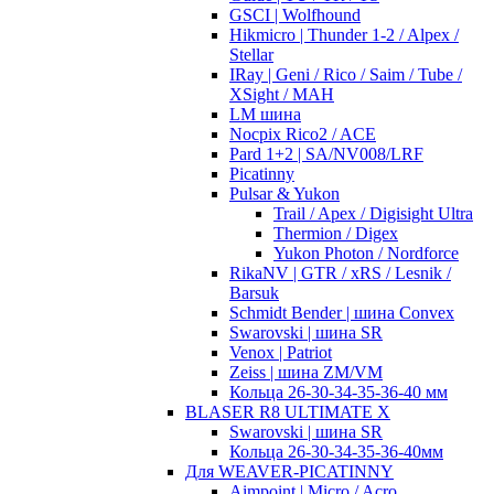
GSCI | Wolfhound
Hikmicro | Thunder 1-2 / Alpex /
Stellar
IRay | Geni / Rico / Saim / Tube /
XSight / MAH
LM шина
Nocpix Rico2 / ACE
Pard 1+2 | SA/NV008/LRF
Picatinny
Pulsar & Yukon
Trail / Apex / Digisight Ultra
Thermion / Digex
Yukon Photon / Nordforce
RikaNV | GTR / xRS / Lesnik /
Barsuk
Schmidt Bender | шина Convex
Swarovski | шина SR
Venox | Patriot
Zeiss | шина ZM/VM
Кольца 26-30-34-35-36-40 мм
BLASER R8 ULTIMATE X
Swarovski | шина SR
Кольца 26-30-34-35-36-40мм
Для WEAVER-PICATINNY
Aimpoint | Micro / Acro