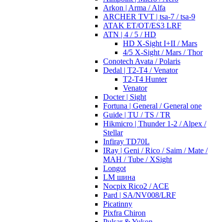
Arkon | Arma / Alfa
ARCHER TVT | tsa-7 / tsa-9
ATAK ET/OT/ES3 LRF
ATN | 4 / 5 / HD
HD X-Sight I+II / Mars
4/5 X-Sight / Mars / Thor
Conotech Avata / Polaris
Dedal | T2-T4 / Venator
T2-T4 Hunter
Venator
Docter | Sight
Fortuna | General / General one
Guide | TU / TS / TR
Hikmicro | Thunder 1-2 / Alpex /
Stellar
Infiray TD70L
IRay | Geni / Rico / Saim / Mate /
MAH / Tube / XSight
Longot
LM шина
Nocpix Rico2 / ACE
Pard | SA/NV008/LRF
Picatinny
Pixfra Chiron
Pulsar & Yukon