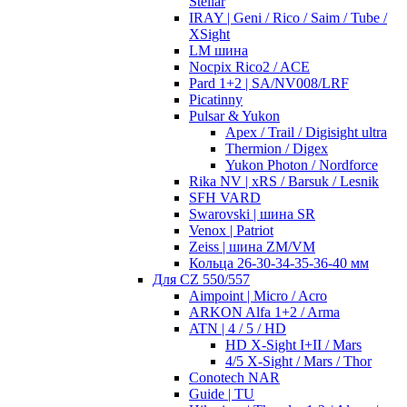
Stellar
IRAY | Geni / Rico / Saim / Tube /
XSight
LM шина
Nocpix Rico2 / ACE
Pard 1+2 | SA/NV008/LRF
Picatinny
Pulsar & Yukon
Apex / Trail / Digisight ultra
Thermion / Digex
Yukon Photon / Nordforce
Rika NV | xRS / Barsuk / Lesnik
SFH VARD
Swarovski | шина SR
Venox | Patriot
Zeiss | шина ZM/VM
Кольца 26-30-34-35-36-40 мм
Для CZ 550/557
Aimpoint | Micro / Acro
ARKON Alfa 1+2 / Arma
ATN | 4 / 5 / HD
HD X-Sight I+II / Mars
4/5 X-Sight / Mars / Thor
Conotech NAR
Guide | TU