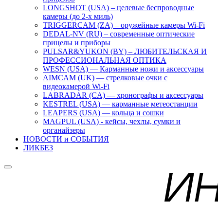
LONGSHOT (USA) – целевые беспроводные
камеры (до 2-х миль)
TRIGGERCAM (ZA) – оружейные камеры Wi-Fi
DEDAL-NV (RU) – современные оптические
прицелы и приборы
PULSAR&YUKON (BY) – ЛЮБИТЕЛЬСКАЯ И
ПРОФЕССИОНАЛЬНАЯ ОПТИКА
WESN (USA) — Карманные ножи и аксессуары
AIMCAM (UK) — стрелковые очки с
видеокамерой Wi-Fi
LABRADAR (CA) — хронографы и аксессуары
KESTREL (USA) — карманные метеостанции
LEAPERS (USA) — кольца и сошки
MAGPUL (USA) - кейсы, чехлы, сумки и
органайзеры
НОВОСТИ и СОБЫТИЯ
ЛИКБЕЗ