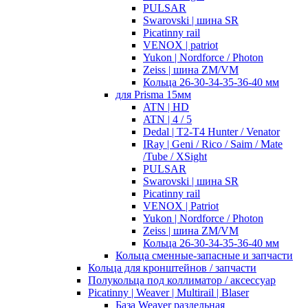
PULSAR
Swarovski | шина SR
Picatinny rail
VENOX | patriot
Yukon | Nordforce / Photon
Zeiss | шина ZM/VM
Кольца 26-30-34-35-36-40 мм
для Prisma 15мм
ATN | HD
ATN | 4 / 5
Dedal | T2-T4 Hunter / Venator
IRay | Geni / Rico / Saim / Mate
/Tube / XSight
PULSAR
Swarovski | шина SR
Picatinny rail
VENOX | Patriot
Yukon | Nordforce / Photon
Zeiss | шина ZM/VM
Кольца 26-30-34-35-36-40 мм
Кольца сменные-запасные и запчасти
Кольца для кронштейнов / запчасти
Полукольца под коллиматор / аксессуар
Picatinny | Weaver | Multirail | Blaser
База Weaver раздельная