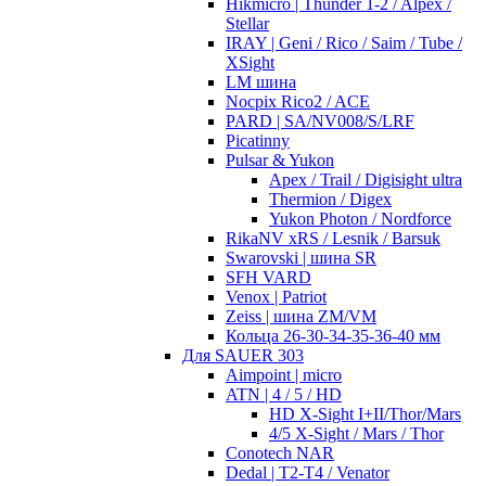
Hikmicro | Thunder 1-2 / Alpex /
Stellar
IRAY | Geni / Rico / Saim / Tube /
XSight
LM шина
Nocpix Rico2 / ACE
PARD | SA/NV008/S/LRF
Picatinny
Pulsar & Yukon
Apex / Trail / Digisight ultra
Thermion / Digex
Yukon Photon / Nordforce
RikaNV xRS / Lesnik / Barsuk
Swarovski | шина SR
SFH VARD
Venox | Patriot
Zeiss | шина ZM/VM
Кольца 26-30-34-35-36-40 мм
Для SAUER 303
Aimpoint | micro
ATN | 4 / 5 / HD
HD X-Sight I+II/Thor/Mars
4/5 X-Sight / Mars / Thor
Conotech NAR
Dedal | T2-T4 / Venator