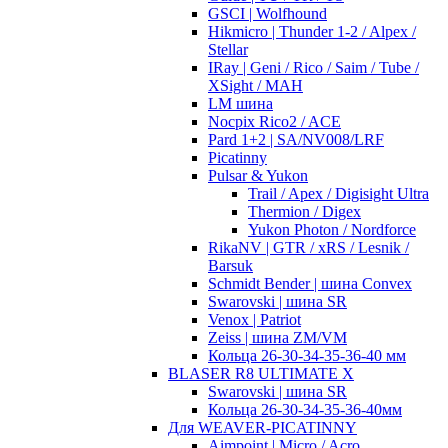
GSCI | Wolfhound
Hikmicro | Thunder 1-2 / Alpex /
Stellar
IRay | Geni / Rico / Saim / Tube /
XSight / MAH
LM шина
Nocpix Rico2 / ACE
Pard 1+2 | SA/NV008/LRF
Picatinny
Pulsar & Yukon
Trail / Apex / Digisight Ultra
Thermion / Digex
Yukon Photon / Nordforce
RikaNV | GTR / xRS / Lesnik /
Barsuk
Schmidt Bender | шина Convex
Swarovski | шина SR
Venox | Patriot
Zeiss | шина ZM/VM
Кольца 26-30-34-35-36-40 мм
BLASER R8 ULTIMATE X
Swarovski | шина SR
Кольца 26-30-34-35-36-40мм
Для WEAVER-PICATINNY
Aimpoint | Micro / Acro