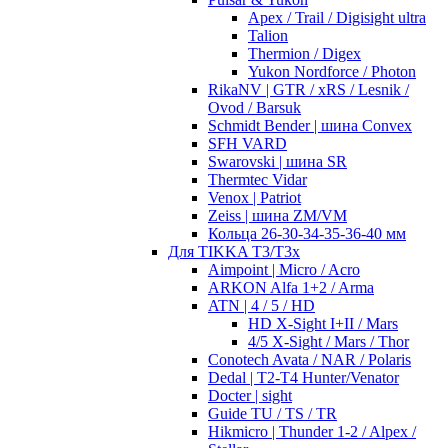
Apex / Trail / Digisight ultra
Talion
Thermion / Digex
Yukon Nordforce / Photon
RikaNV | GTR / xRS / Lesnik /
Ovod / Barsuk
Schmidt Bender | шина Convex
SFH VARD
Swarovski | шина SR
Thermtec Vidar
Venox | Patriot
Zeiss | шина ZM/VM
Кольца 26-30-34-35-36-40 мм
Для TIKKA T3/T3x
Aimpoint | Micro / Acro
ARKON Alfa 1+2 / Arma
ATN | 4 / 5 / HD
HD X-Sight I+II / Mars
4/5 X-Sight / Mars / Thor
Conotech Avata / NAR / Polaris
Dedal | T2-T4 Hunter/Venator
Docter | sight
Guide TU / TS / TR
Hikmicro | Thunder 1-2 / Alpex /