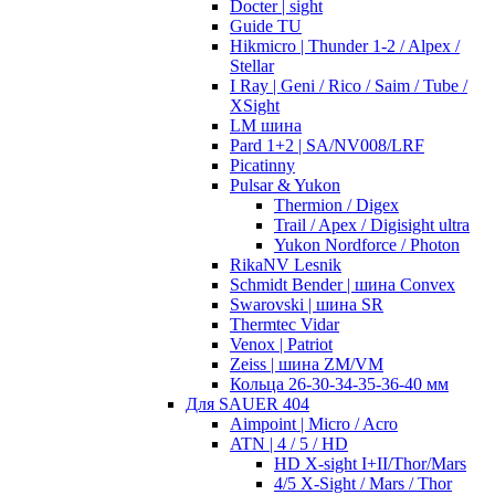
Docter | sight
Guide TU
Hikmicro | Thunder 1-2 / Alpex /
Stellar
I Ray | Geni / Rico / Saim / Tube /
XSight
LM шина
Pard 1+2 | SA/NV008/LRF
Picatinny
Pulsar & Yukon
Thermion / Digex
Trail / Apex / Digisight ultra
Yukon Nordforce / Photon
RikaNV Lesnik
Schmidt Bender | шина Convex
Swarovski | шина SR
Thermtec Vidar
Venox | Patriot
Zeiss | шина ZM/VM
Кольца 26-30-34-35-36-40 мм
Для SAUER 404
Aimpoint | Micro / Acro
ATN | 4 / 5 / HD
HD X-sight I+II/Thor/Mars
4/5 X-Sight / Mars / Thor