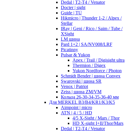
Dedal | T2-T4 / Venator
Docter | sight
Guide | TU
Hikmicro | Thunder 1-2 / Alpex /
Stellar
IRay | Geni / Rico / Saim / Tube /
XSight
LM шина
Pard 1+2 | SA/NV008/LRF
Picatinny
Pulsar & Yukon
Apex / Trail / Digisight ultra
Thermion / Digex
Yukon Nordforce / Photon
Schmidt Bender | шина Convex
Swarovski | шина SR
Venox | Patriot
Zeiss | шина ZM/VM
Кольца 26-30-34-35-36-40 мм
Для MERKEL B3/B4/KR1/K3/K5
Aimpoint | micro
ATN | 4 / 5 / HD
4/5 X-Sight / Mars / Thor
HD X-sight I+II/Thor/Mars
Dedal | T2-T4 / Venator