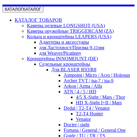
КАТАЛОГ
КАТАЛОГ
КАТАЛОГ ТОВАРОВ
Камеры целевые LONGSHOT (USA)
Камеры оружейные TRIGGERCAM (ZA)
Кольца и кронштейны LEAPERS (USA)
Адаптеры и аксессуары
для Ластохвост/Призма 9-11мм
для Weaver/Picatinny
Кронштейны INNOMOUNT (DE)
Седельные кронштейны
Для BLASER R93/R8
Aimpoint | Micro / Acro | Holosun
Archer TVT | tsa-7 / tsa-9
Arkon | Arma / Alfa
ATN | 4 / 5 / HD
4/5 X-Sight / Mars / Thor
HD X-Sight I+II / Mars
Dedal | T2-T4 / Venator
T2-T4 Hunter
Venator
Docter | sight
Fortuna | General / General One
Guide | TU / TR / TS