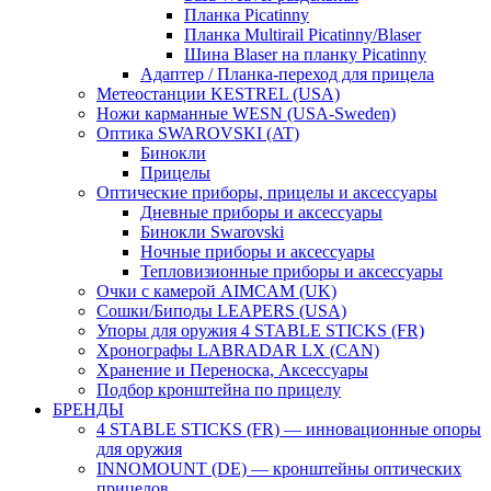
Планка Picatinny
Планка Multirail Picatinny/Blaser
Шина Blaser на планку Picatinny
Адаптер / Планка-переход для прицела
Метеостанции KESTREL (USA)
Ножи карманные WESN (USA-Sweden)
Оптика SWAROVSKI (AT)
Бинокли
Прицелы
Оптические приборы, прицелы и аксессуары
Дневные приборы и аксессуары
Бинокли Swarovski
Ночные приборы и аксессуары
Тепловизионные приборы и аксессуары
Очки с камерой AIMCAM (UK)
Сошки/Биподы LEAPERS (USA)
Упоры для оружия 4 STABLE STICKS (FR)
Хронографы LABRADAR LX (CAN)
Хранение и Переноска, Аксессуары
Подбор кронштейна по прицелу
БРЕНДЫ
4 STABLE STICKS (FR) — инновационные опоры
для оружия
INNOMOUNT (DE) — кронштейны оптических
прицелов