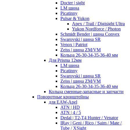
Docter | sight
LM шина
Picatinny
Pulsar & Yukon
Apex / Trail / Digisight Ultra
Yukon Nordforce / Photon
Schmidt Bender | шина Convex
Swarovski | шина SR
Venox | Patriot
Zeiss | шина ZM/VM
Кольца 26-30-34-35-36-40 мм
Для Prisma 12мм
LM шина
Picatinny
Swarovski | шина SR
Zeiss | шина ZM/VM
Кольца 26-30-34-35-36-40 мм
Кольца сменные-запасные и запчасти
Поворотные кронштейны
для EAW-Apel
ATN | HD
ATN | 4 / 5
Dedal | T2-T4 Hunter / Venator
IRay | Geni / Rico / Saim / Mate /
Tube / XSight