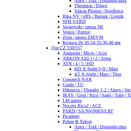
Apex / Trail / Digisight ultra
Thermion / Digex
Yukon Photon / Nordforce
Rika NV | xRS / Barsuk / Lesnik
SFH VARD
Swarovski | шина SR
Venox | Patriot
Zeiss | шина ZM/VM
Кольца 26-30-34-35-36-40 мм
Для CZ 550/557
Aimpoint | Micro / Acro
ARKON Alfa 1+2 / Arma
ATN | 4 / 5 / HD
HD X-Sight I+II / Mars
4/5 X-Sight / Mars / Thor
Conotech NAR
Guide | TU
Hikmicro | Thunder 1-2 / Alpex / Stel
IRAY | Geni / Rico / Saim / Tube / 
LM шина
Nocpix Rico2 / ACE
PARD | SA/NV008/S/LRF
Picatinny
Pulsar & Yukon
Apex / Trail / Digisight ultra