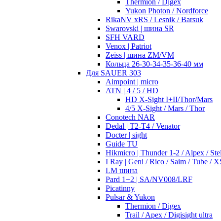
Thermion / Digex
Yukon Photon / Nordforce
RikaNV xRS / Lesnik / Barsuk
Swarovski | шина SR
SFH VARD
Venox | Patriot
Zeiss | шина ZM/VM
Кольца 26-30-34-35-36-40 мм
Для SAUER 303
Aimpoint | micro
ATN | 4 / 5 / HD
HD X-Sight I+II/Thor/Mars
4/5 X-Sight / Mars / Thor
Conotech NAR
Dedal | T2-T4 / Venator
Docter | sight
Guide TU
Hikmicro | Thunder 1-2 / Alpex / Stel
I Ray | Geni / Rico / Saim / Tube / X
LM шина
Pard 1+2 | SA/NV008/LRF
Picatinny
Pulsar & Yukon
Thermion / Digex
Trail / Apex / Digisight ultra