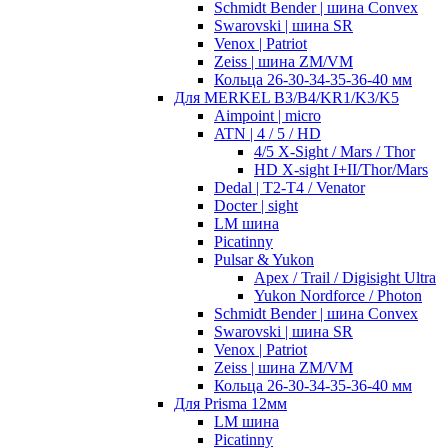
Schmidt Bender | шина Convex
Swarovski | шина SR
Venox | Patriot
Zeiss | шина ZM/VM
Кольца 26-30-34-35-36-40 мм
Для MERKEL B3/B4/KR1/K3/K5
Aimpoint | micro
ATN | 4 / 5 / HD
4/5 X-Sight / Mars / Thor
HD X-sight I+II/Thor/Mars
Dedal | T2-T4 / Venator
Docter | sight
LM шина
Picatinny
Pulsar & Yukon
Apex / Trail / Digisight Ultra
Yukon Nordforce / Photon
Schmidt Bender | шина Convex
Swarovski | шина SR
Venox | Patriot
Zeiss | шина ZM/VM
Кольца 26-30-34-35-36-40 мм
Для Prisma 12мм
LM шина
Picatinny