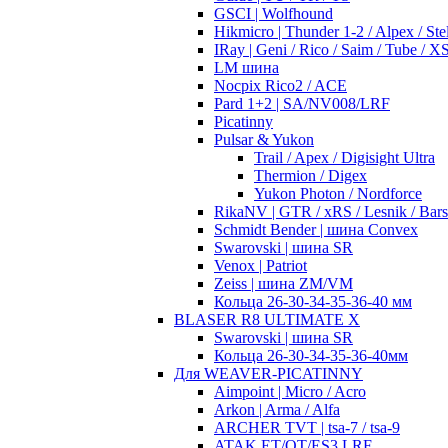
GSCI | Wolfhound
Hikmicro | Thunder 1-2 / Alpex / Stel
IRay | Geni / Rico / Saim / Tube / 
LM шина
Nocpix Rico2 / ACE
Pard 1+2 | SA/NV008/LRF
Picatinny
Pulsar & Yukon
Trail / Apex / Digisight Ultra
Thermion / Digex
Yukon Photon / Nordforce
RikaNV | GTR / xRS / Lesnik / Bar
Schmidt Bender | шина Convex
Swarovski | шина SR
Venox | Patriot
Zeiss | шина ZM/VM
Кольца 26-30-34-35-36-40 мм
BLASER R8 ULTIMATE X
Swarovski | шина SR
Кольца 26-30-34-35-36-40мм
Для WEAVER-PICATINNY
Aimpoint | Micro / Acro
Arkon | Arma / Alfa
ARCHER TVT | tsa-7 / tsa-9
ATAK ET/OT/ES3 LRF