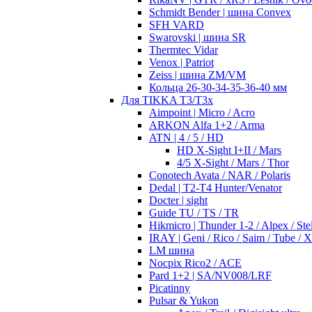
Schmidt Bender | шина Convex
SFH VARD
Swarovski | шина SR
Thermtec Vidar
Venox | Patriot
Zeiss | шина ZM/VM
Кольца 26-30-34-35-36-40 мм
Для TIKKA T3/T3x
Aimpoint | Micro / Acro
ARKON Alfa 1+2 / Arma
ATN | 4 / 5 / HD
HD X-Sight I+II / Mars
4/5 X-Sight / Mars / Thor
Conotech Avata / NAR / Polaris
Dedal | T2-T4 Hunter/Venator
Docter | sight
Guide TU / TS / TR
Hikmicro | Thunder 1-2 / Alpex / Stel
IRAY | Geni / Rico / Saim / Tube / 
LM шина
Nocpix Rico2 / ACE
Pard 1+2 | SA/NV008/LRF
Picatinny
Pulsar & Yukon