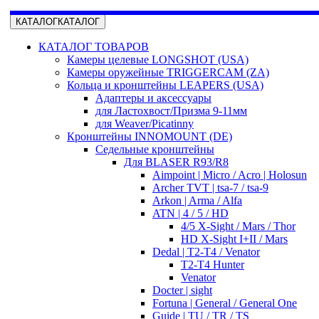
КАТАЛОГ
КАТАЛОГ
КАТАЛОГ ТОВАРОВ
Камеры целевые LONGSHOT (USA)
Камеры оружейные TRIGGERCAM (ZA)
Кольца и кронштейны LEAPERS (USA)
Адаптеры и аксессуары
для Ластохвост/Призма 9-11мм
для Weaver/Picatinny
Кронштейны INNOMOUNT (DE)
Седельные кронштейны
Для BLASER R93/R8
Aimpoint | Micro / Acro | Holosun
Archer TVT | tsa-7 / tsa-9
Arkon | Arma / Alfa
ATN | 4 / 5 / HD
4/5 X-Sight / Mars / Thor
HD X-Sight I+II / Mars
Dedal | T2-T4 / Venator
T2-T4 Hunter
Venator
Docter | sight
Fortuna | General / General One
Guide | TU / TR / TS