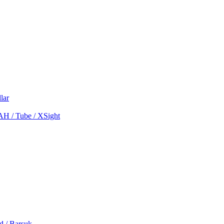
lar
MAH / Tube / XSight
d / Barsuk