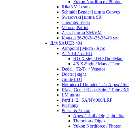
Yukon Nordforce / Photon
RikaNV Lesnik
Schmidt Bender | шина Convex
Swarovski | шина SR
Thermtec Vidar
Venox | Patriot
Zeiss | шина ZM/VM
Кольца 26-30-34-35-36-40 мм
Для SAUER 404
Aimpoint | Micro / Acro
ATN | 4 / 5 / HD
HD X-sight I+II/Thor/Mars
4/5 X-Sight / Mars / Thor
Dedal | T2-T4 / Venator
Docter | sight
Guide | TU
Hikmicro | Thunder 1-2 / Alpex / Stel
IRay | Geni / Rico / Saim / Tube / X
LM шина
Pard 1+2 | SA/NV008/LRF
Picatinny
Pulsar & Yukon
Apex / Trail / Digisight ultra
Thermion / Digex
Yukon Nordforce / Photon