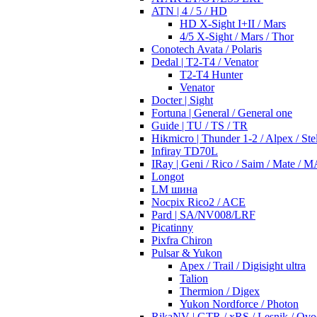
ATN | 4 / 5 / HD
HD X-Sight I+II / Mars
4/5 X-Sight / Mars / Thor
Conotech Avata / Polaris
Dedal | T2-T4 / Venator
T2-T4 Hunter
Venator
Docter | Sight
Fortuna | General / General one
Guide | TU / TS / TR
Hikmicro | Thunder 1-2 / Alpex / Stel
Infiray TD70L
IRay | Geni / Rico / Saim / Mate / 
Longot
LM шина
Nocpix Rico2 / ACE
Pard | SA/NV008/LRF
Picatinny
Pixfra Chiron
Pulsar & Yukon
Apex / Trail / Digisight ultra
Talion
Thermion / Digex
Yukon Nordforce / Photon
RikaNV | GTR / xRS / Lesnik / Ovo