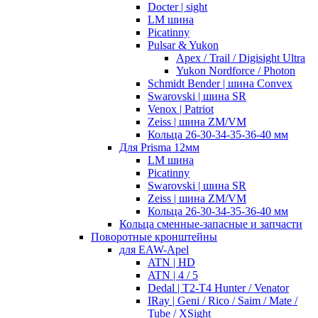
Docter | sight
LM шина
Picatinny
Pulsar & Yukon
Apex / Trail / Digisight Ultra
Yukon Nordforce / Photon
Schmidt Bender | шина Convex
Swarovski | шина SR
Venox | Patriot
Zeiss | шина ZM/VM
Кольца 26-30-34-35-36-40 мм
Для Prisma 12мм
LM шина
Picatinny
Swarovski | шина SR
Zeiss | шина ZM/VM
Кольца 26-30-34-35-36-40 мм
Кольца сменные-запасные и запчасти
Поворотные кронштейны
для EAW-Apel
ATN | HD
ATN | 4 / 5
Dedal | T2-T4 Hunter / Venator
IRay | Geni / Rico / Saim / Mate /
Tube / XSight