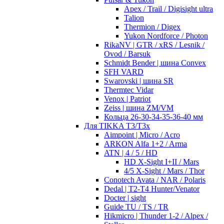
Apex / Trail / Digisight ultra
Talion
Thermion / Digex
Yukon Nordforce / Photon
RikaNV | GTR / xRS / Lesnik /
Ovod / Barsuk
Schmidt Bender | шина Convex
SFH VARD
Swarovski | шина SR
Thermtec Vidar
Venox | Patriot
Zeiss | шина ZM/VM
Кольца 26-30-34-35-36-40 мм
Для TIKKA T3/T3x
Aimpoint | Micro / Acro
ARKON Alfa 1+2 / Arma
ATN | 4 / 5 / HD
HD X-Sight I+II / Mars
4/5 X-Sight / Mars / Thor
Conotech Avata / NAR / Polaris
Dedal | T2-T4 Hunter/Venator
Docter | sight
Guide TU / TS / TR
Hikmicro | Thunder 1-2 / Alpex /