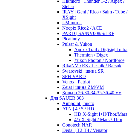
Hikmicro | Thunder 1-2 / Alpex /
Stellar
IRAY | Geni / Rico / Saim / Tube /
XSight
LM шина
Nocpix Rico2 / ACE
PARD | SA/NV008/S/LRF
Picatinny
Pulsar & Yukon
Apex / Trail / Digisight ultra
Thermion / Digex
Yukon Photon / Nordforce
RikaNV xRS / Lesnik / Barsuk
Swarovski | шина SR
SFH VARD
Venox | Patriot
Zeiss | шина ZM/VM
Кольца 26-30-34-35-36-40 мм
Для SAUER 303
Aimpoint | micro
ATN | 4 / 5 / HD
HD X-Sight I+II/Thor/Mars
4/5 X-Sight / Mars / Thor
Conotech NAR
Dedal | T2-T4 / Venator