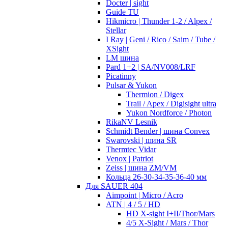
Docter | sight
Guide TU
Hikmicro | Thunder 1-2 / Alpex /
Stellar
I Ray | Geni / Rico / Saim / Tube /
XSight
LM шина
Pard 1+2 | SA/NV008/LRF
Picatinny
Pulsar & Yukon
Thermion / Digex
Trail / Apex / Digisight ultra
Yukon Nordforce / Photon
RikaNV Lesnik
Schmidt Bender | шина Convex
Swarovski | шина SR
Thermtec Vidar
Venox | Patriot
Zeiss | шина ZM/VM
Кольца 26-30-34-35-36-40 мм
Для SAUER 404
Aimpoint | Micro / Acro
ATN | 4 / 5 / HD
HD X-sight I+II/Thor/Mars
4/5 X-Sight / Mars / Thor