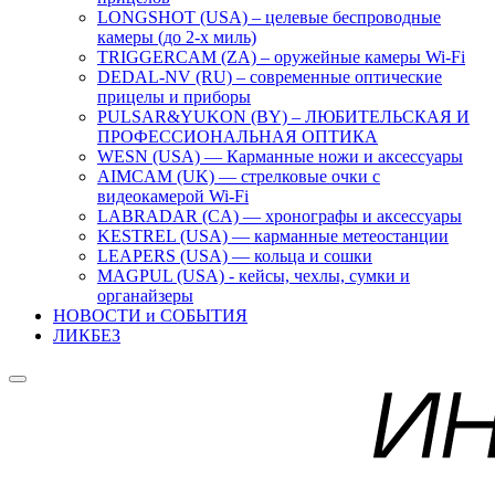
LONGSHOT (USA) – целевые беспроводные
камеры (до 2-х миль)
TRIGGERCAM (ZA) – оружейные камеры Wi-Fi
DEDAL-NV (RU) – современные оптические
прицелы и приборы
PULSAR&YUKON (BY) – ЛЮБИТЕЛЬСКАЯ И
ПРОФЕССИОНАЛЬНАЯ ОПТИКА
WESN (USA) — Карманные ножи и аксессуары
AIMCAM (UK) — стрелковые очки с
видеокамерой Wi-Fi
LABRADAR (CA) — хронографы и аксессуары
KESTREL (USA) — карманные метеостанции
LEAPERS (USA) — кольца и сошки
MAGPUL (USA) - кейсы, чехлы, сумки и
органайзеры
НОВОСТИ и СОБЫТИЯ
ЛИКБЕЗ