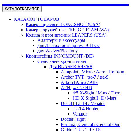
КАТАЛОГ
КАТАЛОГ
КАТАЛОГ ТОВАРОВ
Камеры целевые LONGSHOT (USA)
Камеры оружейные TRIGGERCAM (ZA)
Кольца и кронштейны LEAPERS (USA)
Адаптеры и аксессуары
для Ластохвост/Призма 9-11мм
для Weaver/Picatinny
Кронштейны INNOMOUNT (DE)
Седельные кронштейны
Для BLASER R93/R8
Aimpoint | Micro / Acro | Holosun
Archer TVT | tsa-7 / tsa-9
Arkon | Arma / Alfa
ATN | 4 / 5 / HD
4/5 X-Sight / Mars / Thor
HD X-Sight I+II / Mars
Dedal | T2-T4 / Venator
T2-T4 Hunter
Venator
Docter | sight
Fortuna | General / General One
Guide | TU / TR / TS