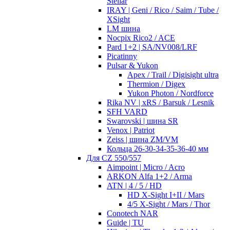
Stellar
IRAY | Geni / Rico / Saim / Tube /
XSight
LM шина
Nocpix Rico2 / ACE
Pard 1+2 | SA/NV008/LRF
Picatinny
Pulsar & Yukon
Apex / Trail / Digisight ultra
Thermion / Digex
Yukon Photon / Nordforce
Rika NV | xRS / Barsuk / Lesnik
SFH VARD
Swarovski | шина SR
Venox | Patriot
Zeiss | шина ZM/VM
Кольца 26-30-34-35-36-40 мм
Для CZ 550/557
Aimpoint | Micro / Acro
ARKON Alfa 1+2 / Arma
ATN | 4 / 5 / HD
HD X-Sight I+II / Mars
4/5 X-Sight / Mars / Thor
Conotech NAR
Guide | TU