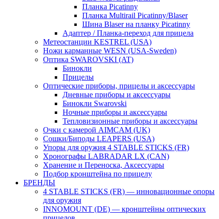
Планка Picatinny
Планка Multirail Picatinny/Blaser
Шина Blaser на планку Picatinny
Адаптер / Планка-переход для прицела
Метеостанции KESTREL (USA)
Ножи карманные WESN (USA-Sweden)
Оптика SWAROVSKI (AT)
Бинокли
Прицелы
Оптические приборы, прицелы и аксессуары
Дневные приборы и аксессуары
Бинокли Swarovski
Ночные приборы и аксессуары
Тепловизионные приборы и аксессуары
Очки с камерой AIMCAM (UK)
Сошки/Биподы LEAPERS (USA)
Упоры для оружия 4 STABLE STICKS (FR)
Хронографы LABRADAR LX (CAN)
Хранение и Переноска, Аксессуары
Подбор кронштейна по прицелу
БРЕНДЫ
4 STABLE STICKS (FR) — инновационные опоры
для оружия
INNOMOUNT (DE) — кронштейны оптических
прицелов