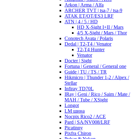
Arkon | Arma / Alfa
ARCHER TVT | tsa-7 / tsa-9
ATAK ET/OT/ES3 LRF
ATN | 4 / 5 / HD
HD X-Sight I+II / Mars
4/5 X-Sight / Mars / Thor
Conotech Avata / Polaris
Dedal | T2-T4 / Venator
T2-T4 Hunter
Venator
Docter | Sight
Fortuna | General / General one
Guide | TU / TS / TR
Hikmicro | Thunder 1-2 / Alpex /
Stellar
Infiray TD70L
IRay | Geni / Rico / Saim / Mate /
MAH / Tube / XSight
Longot
LM шина
Nocpix Rico2 / ACE
Pard | SA/NV008/LRF
Picatinny
Pixfra Chiron
Pulsar & Yukon