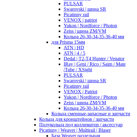
PULSAR
Swarovski | шина SR
Picatinny rail
VENOX | patriot
Yukon | Nordforce / Photon
Zeiss | шина ZM/VM
Кольца 26-30-34-35-36-40 мм
для Prisma 15мм
ATN | HD
ATN | 4 / 5
Dedal | T2-T4 Hunter / Venator
IRay | Geni / Rico / Saim / Mate
/Tube / XSight
PULSAR
Swarovski | шина SR
Picatinny rail
VENOX | Patriot
Yukon | Nordforce / Photon
Zeiss | шина ZM/VM
Кольца 26-30-34-35-36-40 мм
Кольца сменные-запасные и запчасти
Кольца для кронштейнов / запчасти
Полукольца под коллиматор / аксессуар
Picatinny | Weaver | Multirail | Blaser
База Weaver раздельная