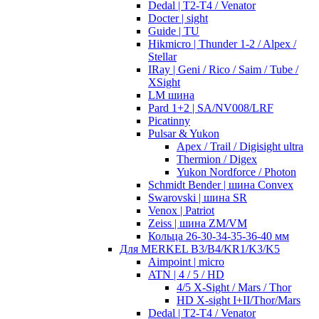
Dedal | T2-T4 / Venator
Docter | sight
Guide | TU
Hikmicro | Thunder 1-2 / Alpex /
Stellar
IRay | Geni / Rico / Saim / Tube /
XSight
LM шина
Pard 1+2 | SA/NV008/LRF
Picatinny
Pulsar & Yukon
Apex / Trail / Digisight ultra
Thermion / Digex
Yukon Nordforce / Photon
Schmidt Bender | шина Convex
Swarovski | шина SR
Venox | Patriot
Zeiss | шина ZM/VM
Кольца 26-30-34-35-36-40 мм
Для MERKEL B3/B4/KR1/K3/K5
Aimpoint | micro
ATN | 4 / 5 / HD
4/5 X-Sight / Mars / Thor
HD X-sight I+II/Thor/Mars
Dedal | T2-T4 / Venator