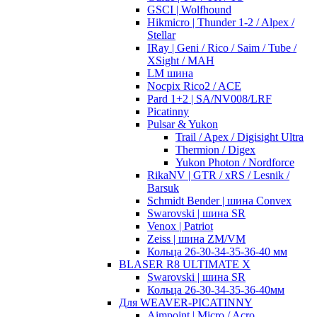
GSCI | Wolfhound
Hikmicro | Thunder 1-2 / Alpex /
Stellar
IRay | Geni / Rico / Saim / Tube /
XSight / MAH
LM шина
Nocpix Rico2 / ACE
Pard 1+2 | SA/NV008/LRF
Picatinny
Pulsar & Yukon
Trail / Apex / Digisight Ultra
Thermion / Digex
Yukon Photon / Nordforce
RikaNV | GTR / xRS / Lesnik /
Barsuk
Schmidt Bender | шина Convex
Swarovski | шина SR
Venox | Patriot
Zeiss | шина ZM/VM
Кольца 26-30-34-35-36-40 мм
BLASER R8 ULTIMATE X
Swarovski | шина SR
Кольца 26-30-34-35-36-40мм
Для WEAVER-PICATINNY
Aimpoint | Micro / Acro