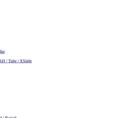
lar
MAH / Tube / XSight
d / Barsuk