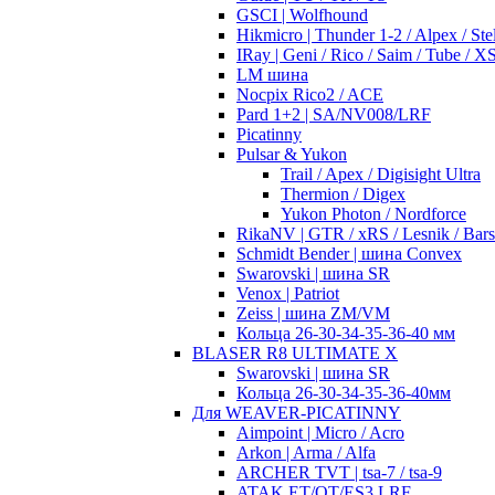
GSCI | Wolfhound
Hikmicro | Thunder 1-2 / Alpex / Stel
IRay | Geni / Rico / Saim / Tube / 
LM шина
Nocpix Rico2 / ACE
Pard 1+2 | SA/NV008/LRF
Picatinny
Pulsar & Yukon
Trail / Apex / Digisight Ultra
Thermion / Digex
Yukon Photon / Nordforce
RikaNV | GTR / xRS / Lesnik / Bar
Schmidt Bender | шина Convex
Swarovski | шина SR
Venox | Patriot
Zeiss | шина ZM/VM
Кольца 26-30-34-35-36-40 мм
BLASER R8 ULTIMATE X
Swarovski | шина SR
Кольца 26-30-34-35-36-40мм
Для WEAVER-PICATINNY
Aimpoint | Micro / Acro
Arkon | Arma / Alfa
ARCHER TVT | tsa-7 / tsa-9
ATAK ET/OT/ES3 LRF