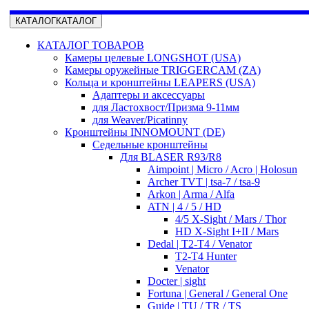
КАТАЛОГ
КАТАЛОГ
КАТАЛОГ ТОВАРОВ
Камеры целевые LONGSHOT (USA)
Камеры оружейные TRIGGERCAM (ZA)
Кольца и кронштейны LEAPERS (USA)
Адаптеры и аксессуары
для Ластохвост/Призма 9-11мм
для Weaver/Picatinny
Кронштейны INNOMOUNT (DE)
Седельные кронштейны
Для BLASER R93/R8
Aimpoint | Micro / Acro | Holosun
Archer TVT | tsa-7 / tsa-9
Arkon | Arma / Alfa
ATN | 4 / 5 / HD
4/5 X-Sight / Mars / Thor
HD X-Sight I+II / Mars
Dedal | T2-T4 / Venator
T2-T4 Hunter
Venator
Docter | sight
Fortuna | General / General One
Guide | TU / TR / TS