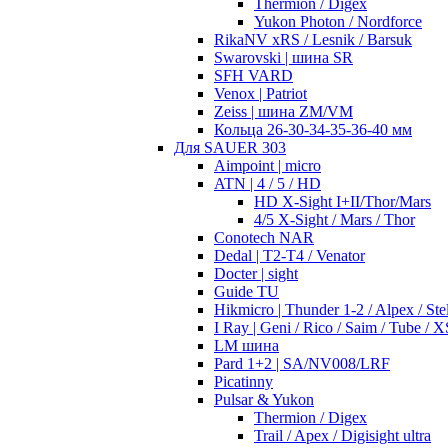
Thermion / Digex
Yukon Photon / Nordforce
RikaNV xRS / Lesnik / Barsuk
Swarovski | шина SR
SFH VARD
Venox | Patriot
Zeiss | шина ZM/VM
Кольца 26-30-34-35-36-40 мм
Для SAUER 303
Aimpoint | micro
ATN | 4 / 5 / HD
HD X-Sight I+II/Thor/Mars
4/5 X-Sight / Mars / Thor
Conotech NAR
Dedal | T2-T4 / Venator
Docter | sight
Guide TU
Hikmicro | Thunder 1-2 / Alpex / Stel
I Ray | Geni / Rico / Saim / Tube / X
LM шина
Pard 1+2 | SA/NV008/LRF
Picatinny
Pulsar & Yukon
Thermion / Digex
Trail / Apex / Digisight ultra