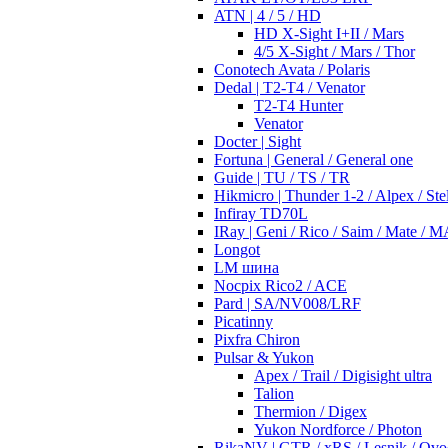
ATN | 4 / 5 / HD
HD X-Sight I+II / Mars
4/5 X-Sight / Mars / Thor
Conotech Avata / Polaris
Dedal | T2-T4 / Venator
T2-T4 Hunter
Venator
Docter | Sight
Fortuna | General / General one
Guide | TU / TS / TR
Hikmicro | Thunder 1-2 / Alpex / Stel
Infiray TD70L
IRay | Geni / Rico / Saim / Mate / 
Longot
LM шина
Nocpix Rico2 / ACE
Pard | SA/NV008/LRF
Picatinny
Pixfra Chiron
Pulsar & Yukon
Apex / Trail / Digisight ultra
Talion
Thermion / Digex
Yukon Nordforce / Photon
RikaNV | GTR / xRS / Lesnik / Ovo