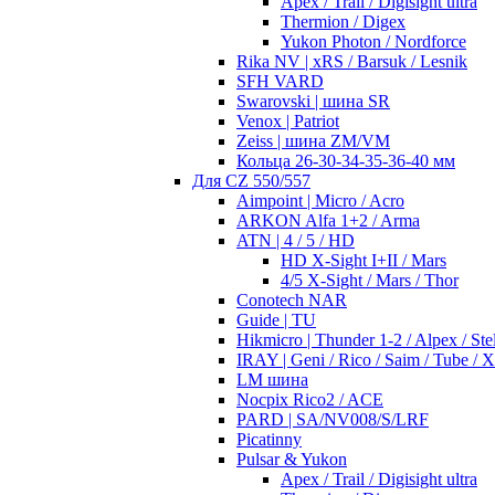
Apex / Trail / Digisight ultra
Thermion / Digex
Yukon Photon / Nordforce
Rika NV | xRS / Barsuk / Lesnik
SFH VARD
Swarovski | шина SR
Venox | Patriot
Zeiss | шина ZM/VM
Кольца 26-30-34-35-36-40 мм
Для CZ 550/557
Aimpoint | Micro / Acro
ARKON Alfa 1+2 / Arma
ATN | 4 / 5 / HD
HD X-Sight I+II / Mars
4/5 X-Sight / Mars / Thor
Conotech NAR
Guide | TU
Hikmicro | Thunder 1-2 / Alpex / Stel
IRAY | Geni / Rico / Saim / Tube / 
LM шина
Nocpix Rico2 / ACE
PARD | SA/NV008/S/LRF
Picatinny
Pulsar & Yukon
Apex / Trail / Digisight ultra