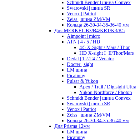
Schmidt Bender | шина Convex
Swarovski | шина SR
Venox | Patriot
Zeiss | шина ZM/VM
Кольца 26-30-34-35-36-40 мм
Для MERKEL B3/B4/KR1/K3/K5
Aimpoint | micro
ATN | 4 / 5 / HD
4/5 X-Sight / Mars / Thor
HD X-sight I+II/Thor/Mars
Dedal | T2-T4 / Venator
Docter | sight
LM шина
Picatinny
Pulsar & Yukon
Apex / Trail / Digisight Ultra
Yukon Nordforce / Photon
Schmidt Bender | шина Convex
Swarovski | шина SR
Venox | Patriot
Zeiss | шина ZM/VM
Кольца 26-30-34-35-36-40 мм
Для Prisma 12мм
LM шина
Picatinny