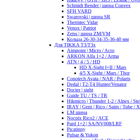
Schmidt Bender | шина Convex
SFH VARD
Swarovski | шина SR
Thermtec Vidar
Venox | Patriot
Zeiss | шина ZM/VM
Кольца 26-30-34-35-36-40 мм
Для TIKKA T3/T3x
Aimpoint | Micro / Acro
ARKON Alfa 1+2 / Arma
ATN | 4 / 5 / HD
HD X-Sight I+II / Mars
4/5 X-Sight / Mars / Thor
Conotech Avata / NAR / Polaris
Dedal | T2-T4 Hunter/Venator
Docter | sight
Guide TU / TS / TR
Hikmicro | Thunder 1-2 / Alpex / Stel
IRAY | Geni / Rico / Saim / Tube / 
LM шина
Nocpix Rico2 / ACE
Pard 1+2 | SA/NV008/LRF
Picatinny
Pulsar & Yukon