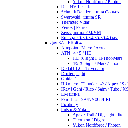
Yukon Nordforce / Photon
RikaNV Lesnik
Schmidt Bender | шина Convex
Swarovski | шина SR
Thermtec Vidar
Venox | Patriot
Zeiss | шина ZM/VM
Кольца 26-30-34-35-36-40 мм
Для SAUER 404
Aimpoint | Micro / Acro
ATN | 4 / 5 / HD
HD X-sight I+II/Thor/Mars
4/5 X-Sight / Mars / Thor
Dedal | T2-T4 / Venator
Docter | sight
Guide | TU
Hikmicro | Thunder 1-2 / Alpex / Stel
IRay | Geni / Rico / Saim / Tube / X
LM шина
Pard 1+2 | SA/NV008/LRF
Picatinny
Pulsar & Yukon
Apex / Trail / Digisight ultra
Thermion / Digex
Yukon Nordforce / Photon