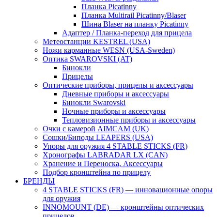
Планка Picatinny
Планка Multirail Picatinny/Blaser
Шина Blaser на планку Picatinny
Адаптер / Планка-переход для прицела
Метеостанции KESTREL (USA)
Ножи карманные WESN (USA-Sweden)
Оптика SWAROVSKI (AT)
Бинокли
Прицелы
Оптические приборы, прицелы и аксессуары
Дневные приборы и аксессуары
Бинокли Swarovski
Ночные приборы и аксессуары
Тепловизионные приборы и аксессуары
Очки с камерой AIMCAM (UK)
Сошки/Биподы LEAPERS (USA)
Упоры для оружия 4 STABLE STICKS (FR)
Хронографы LABRADAR LX (CAN)
Хранение и Переноска, Аксессуары
Подбор кронштейна по прицелу
БРЕНДЫ
4 STABLE STICKS (FR) — инновационные опоры
для оружия
INNOMOUNT (DE) — кронштейны оптических
прицелов