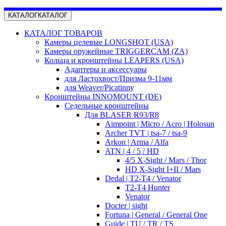
КАТАЛОГ
КАТАЛОГ
КАТАЛОГ ТОВАРОВ
Камеры целевые LONGSHOT (USA)
Камеры оружейные TRIGGERCAM (ZA)
Кольца и кронштейны LEAPERS (USA)
Адаптеры и аксессуары
для Ластохвост/Призма 9-11мм
для Weaver/Picatinny
Кронштейны INNOMOUNT (DE)
Седельные кронштейны
Для BLASER R93/R8
Aimpoint | Micro / Acro | Holosun
Archer TVT | tsa-7 / tsa-9
Arkon | Arma / Alfa
ATN | 4 / 5 / HD
4/5 X-Sight / Mars / Thor
HD X-Sight I+II / Mars
Dedal | T2-T4 / Venator
T2-T4 Hunter
Venator
Docter | sight
Fortuna | General / General One
Guide | TU / TR / TS