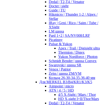
Dedal | T2-T4 / Venator
Docter | sight
Guide | TU
Hikmicro | Thunder 1-2 / Alpex /
Stellar
IRay | Geni / Rico / Saim / Tube /
XSight
LM шина
Pard 1+2 | SA/NV008/LRF
Picatinny
Pulsar & Yukon
Apex / Trail / Digisight ultra
Thermion / Digex
Yukon Nordforce / Photon
Schmidt Bender | шина Convex
Swarovski | шина SR
Venox | Patriot
Zeiss | шина ZM/VM
Кольца 26-30-34-35-36-40 мм
Для MERKEL B3/B4/KR1/K3/K5
Aimpoint | micro
ATN | 4 / 5 / HD
4/5 X-Sight / Mars / Thor
HD X-sight I+II/Thor/Mars
Dedal | T2-T4 / Venator