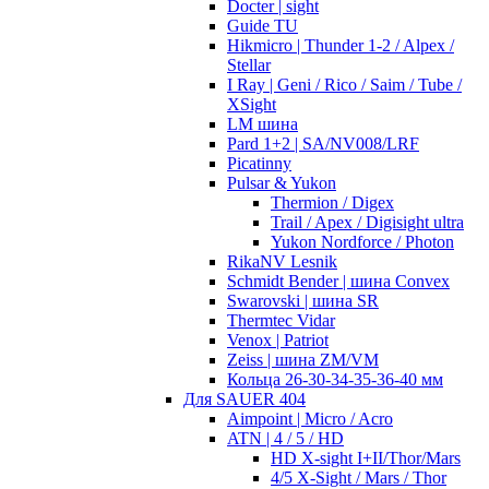
Docter | sight
Guide TU
Hikmicro | Thunder 1-2 / Alpex /
Stellar
I Ray | Geni / Rico / Saim / Tube /
XSight
LM шина
Pard 1+2 | SA/NV008/LRF
Picatinny
Pulsar & Yukon
Thermion / Digex
Trail / Apex / Digisight ultra
Yukon Nordforce / Photon
RikaNV Lesnik
Schmidt Bender | шина Convex
Swarovski | шина SR
Thermtec Vidar
Venox | Patriot
Zeiss | шина ZM/VM
Кольца 26-30-34-35-36-40 мм
Для SAUER 404
Aimpoint | Micro / Acro
ATN | 4 / 5 / HD
HD X-sight I+II/Thor/Mars
4/5 X-Sight / Mars / Thor