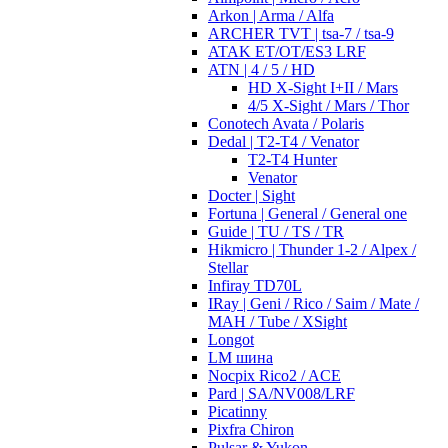
Arkon | Arma / Alfa
ARCHER TVT | tsa-7 / tsa-9
ATAK ET/OT/ES3 LRF
ATN | 4 / 5 / HD
HD X-Sight I+II / Mars
4/5 X-Sight / Mars / Thor
Conotech Avata / Polaris
Dedal | T2-T4 / Venator
T2-T4 Hunter
Venator
Docter | Sight
Fortuna | General / General one
Guide | TU / TS / TR
Hikmicro | Thunder 1-2 / Alpex /
Stellar
Infiray TD70L
IRay | Geni / Rico / Saim / Mate /
MAH / Tube / XSight
Longot
LM шина
Nocpix Rico2 / ACE
Pard | SA/NV008/LRF
Picatinny
Pixfra Chiron
Pulsar & Yukon