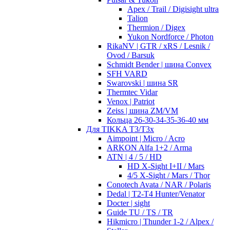
Apex / Trail / Digisight ultra
Talion
Thermion / Digex
Yukon Nordforce / Photon
RikaNV | GTR / xRS / Lesnik /
Ovod / Barsuk
Schmidt Bender | шина Convex
SFH VARD
Swarovski | шина SR
Thermtec Vidar
Venox | Patriot
Zeiss | шина ZM/VM
Кольца 26-30-34-35-36-40 мм
Для TIKKA T3/T3x
Aimpoint | Micro / Acro
ARKON Alfa 1+2 / Arma
ATN | 4 / 5 / HD
HD X-Sight I+II / Mars
4/5 X-Sight / Mars / Thor
Conotech Avata / NAR / Polaris
Dedal | T2-T4 Hunter/Venator
Docter | sight
Guide TU / TS / TR
Hikmicro | Thunder 1-2 / Alpex /