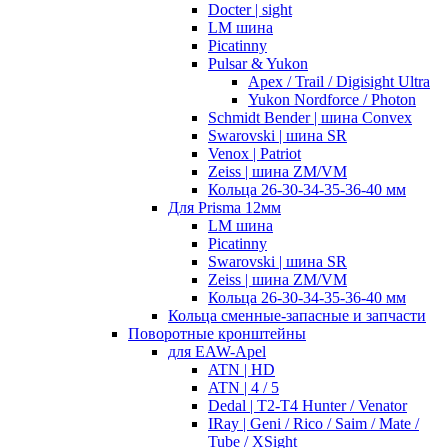
Docter | sight
LM шина
Picatinny
Pulsar & Yukon
Apex / Trail / Digisight Ultra
Yukon Nordforce / Photon
Schmidt Bender | шина Convex
Swarovski | шина SR
Venox | Patriot
Zeiss | шина ZM/VM
Кольца 26-30-34-35-36-40 мм
Для Prisma 12мм
LM шина
Picatinny
Swarovski | шина SR
Zeiss | шина ZM/VM
Кольца 26-30-34-35-36-40 мм
Кольца сменные-запасные и запчасти
Поворотные кронштейны
для EAW-Apel
ATN | HD
ATN | 4 / 5
Dedal | T2-T4 Hunter / Venator
IRay | Geni / Rico / Saim / Mate /
Tube / XSight