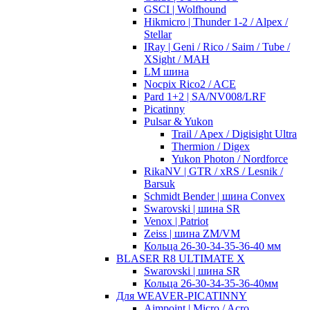
GSCI | Wolfhound
Hikmicro | Thunder 1-2 / Alpex /
Stellar
IRay | Geni / Rico / Saim / Tube /
XSight / MAH
LM шина
Nocpix Rico2 / ACE
Pard 1+2 | SA/NV008/LRF
Picatinny
Pulsar & Yukon
Trail / Apex / Digisight Ultra
Thermion / Digex
Yukon Photon / Nordforce
RikaNV | GTR / xRS / Lesnik /
Barsuk
Schmidt Bender | шина Convex
Swarovski | шина SR
Venox | Patriot
Zeiss | шина ZM/VM
Кольца 26-30-34-35-36-40 мм
BLASER R8 ULTIMATE X
Swarovski | шина SR
Кольца 26-30-34-35-36-40мм
Для WEAVER-PICATINNY
Aimpoint | Micro / Acro