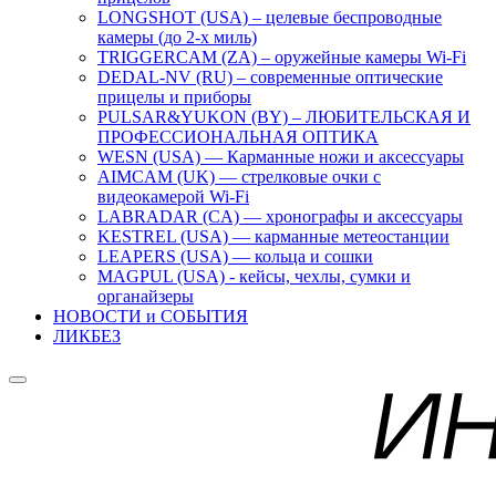
LONGSHOT (USA) – целевые беспроводные
камеры (до 2-х миль)
TRIGGERCAM (ZA) – оружейные камеры Wi-Fi
DEDAL-NV (RU) – современные оптические
прицелы и приборы
PULSAR&YUKON (BY) – ЛЮБИТЕЛЬСКАЯ И
ПРОФЕССИОНАЛЬНАЯ ОПТИКА
WESN (USA) — Карманные ножи и аксессуары
AIMCAM (UK) — стрелковые очки с
видеокамерой Wi-Fi
LABRADAR (CA) — хронографы и аксессуары
KESTREL (USA) — карманные метеостанции
LEAPERS (USA) — кольца и сошки
MAGPUL (USA) - кейсы, чехлы, сумки и
органайзеры
НОВОСТИ и СОБЫТИЯ
ЛИКБЕЗ