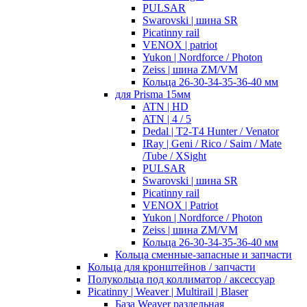
PULSAR
Swarovski | шина SR
Picatinny rail
VENOX | patriot
Yukon | Nordforce / Photon
Zeiss | шина ZM/VM
Кольца 26-30-34-35-36-40 мм
для Prisma 15мм
ATN | HD
ATN | 4 / 5
Dedal | T2-T4 Hunter / Venator
IRay | Geni / Rico / Saim / Mate
/Tube / XSight
PULSAR
Swarovski | шина SR
Picatinny rail
VENOX | Patriot
Yukon | Nordforce / Photon
Zeiss | шина ZM/VM
Кольца 26-30-34-35-36-40 мм
Кольца сменные-запасные и запчасти
Кольца для кронштейнов / запчасти
Полукольца под коллиматор / аксессуар
Picatinny | Weaver | Multirail | Blaser
База Weaver раздельная