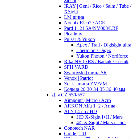
Stellar
IRAY | Geni / Rico / Saim / Tube /
XSight
LM шина
Nocpix Rico2 / ACE
Pard 1+2 | SA/NV008/LRF
Picatinny
Pulsar & Yukon
Apex / Trail / Digisight ultra
Thermion / Digex
Yukon Photon / Nordforce
Rika NV | xRS / Barsuk / Lesnik
SFH VARD
Swarovski | шина SR
Venox | Patriot
Zeiss | шина ZM/VM
Кольца 26-30-34-35-36-40 мм
Для CZ 550/557
Aimpoint | Micro / Acro
ARKON Alfa 1+2 / Arma
ATN | 4 / 5 / HD
HD X-Sight I+II / Mars
4/5 X-Sight / Mars / Thor
Conotech NAR
Guide | TU