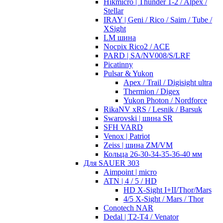
Hikmicro | Thunder 1-2 / Alpex /
Stellar
IRAY | Geni / Rico / Saim / Tube /
XSight
LM шина
Nocpix Rico2 / ACE
PARD | SA/NV008/S/LRF
Picatinny
Pulsar & Yukon
Apex / Trail / Digisight ultra
Thermion / Digex
Yukon Photon / Nordforce
RikaNV xRS / Lesnik / Barsuk
Swarovski | шина SR
SFH VARD
Venox | Patriot
Zeiss | шина ZM/VM
Кольца 26-30-34-35-36-40 мм
Для SAUER 303
Aimpoint | micro
ATN | 4 / 5 / HD
HD X-Sight I+II/Thor/Mars
4/5 X-Sight / Mars / Thor
Conotech NAR
Dedal | T2-T4 / Venator