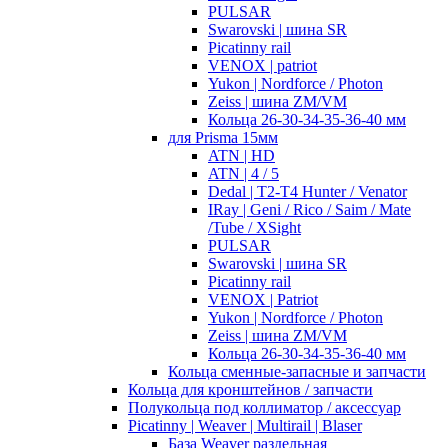
PULSAR
Swarovski | шина SR
Picatinny rail
VENOX | patriot
Yukon | Nordforce / Photon
Zeiss | шина ZM/VM
Кольца 26-30-34-35-36-40 мм
для Prisma 15мм
ATN | HD
ATN | 4 / 5
Dedal | T2-T4 Hunter / Venator
IRay | Geni / Rico / Saim / Mate
/Tube / XSight
PULSAR
Swarovski | шина SR
Picatinny rail
VENOX | Patriot
Yukon | Nordforce / Photon
Zeiss | шина ZM/VM
Кольца 26-30-34-35-36-40 мм
Кольца сменные-запасные и запчасти
Кольца для кронштейнов / запчасти
Полукольца под коллиматор / аксессуар
Picatinny | Weaver | Multirail | Blaser
База Weaver раздельная