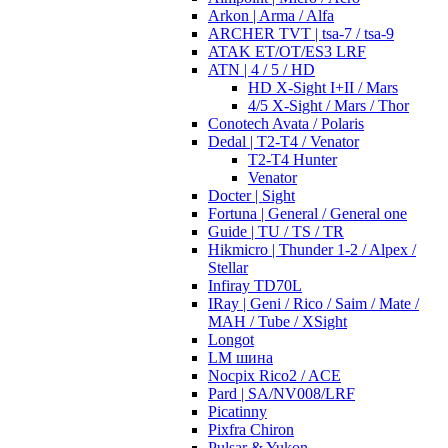
Arkon | Arma / Alfa
ARCHER TVT | tsa-7 / tsa-9
ATAK ET/OT/ES3 LRF
ATN | 4 / 5 / HD
HD X-Sight I+II / Mars
4/5 X-Sight / Mars / Thor
Conotech Avata / Polaris
Dedal | T2-T4 / Venator
T2-T4 Hunter
Venator
Docter | Sight
Fortuna | General / General one
Guide | TU / TS / TR
Hikmicro | Thunder 1-2 / Alpex /
Stellar
Infiray TD70L
IRay | Geni / Rico / Saim / Mate /
MAH / Tube / XSight
Longot
LM шина
Nocpix Rico2 / ACE
Pard | SA/NV008/LRF
Picatinny
Pixfra Chiron
Pulsar & Yukon