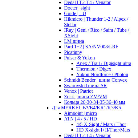
Dedal | T2-T4 / Venator
Docter | sight
Guide | TU
Hikmicro | Thunder 1-2 / Alpex /
Stellar
IRay | Geni / Rico / Saim / Tube /
XSight
LM шина
Pard 1+2 | SA/NV008/LRF
Picatinny
Pulsar & Yukon
Apex / Trail / Digisight ultra
Thermion / Digex
Yukon Nordforce / Photon
Schmidt Bender | шина Convex
Swarovski | шина SR
Venox | Patriot
Zeiss | шина ZM/VM
Кольца 26-30-34-35-36-40 мм
Для MERKEL B3/B4/KR1/K3/K5
Aimpoint | micro
ATN | 4 / 5 / HD
4/5 X-Sight / Mars / Thor
HD X-sight I+II/Thor/Mars
Dedal | T2-T4 / Venator