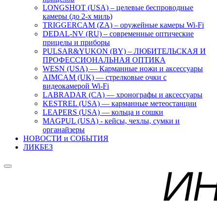
LONGSHOT (USA) – целевые беспроводные
камеры (до 2-х миль)
TRIGGERCAM (ZA) – оружейные камеры Wi-Fi
DEDAL-NV (RU) – современные оптические
прицелы и приборы
PULSAR&YUKON (BY) – ЛЮБИТЕЛЬСКАЯ И
ПРОФЕССИОНАЛЬНАЯ ОПТИКА
WESN (USA) — Карманные ножи и аксессуары
AIMCAM (UK) — стрелковые очки с
видеокамерой Wi-Fi
LABRADAR (CA) — хронографы и аксессуары
KESTREL (USA) — карманные метеостанции
LEAPERS (USA) — кольца и сошки
MAGPUL (USA) - кейсы, чехлы, сумки и
органайзеры
НОВОСТИ и СОБЫТИЯ
ЛИКБЕЗ