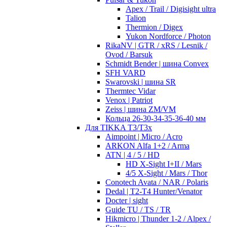
Apex / Trail / Digisight ultra
Talion
Thermion / Digex
Yukon Nordforce / Photon
RikaNV | GTR / xRS / Lesnik /
Ovod / Barsuk
Schmidt Bender | шина Convex
SFH VARD
Swarovski | шина SR
Thermtec Vidar
Venox | Patriot
Zeiss | шина ZM/VM
Кольца 26-30-34-35-36-40 мм
Для TIKKA T3/T3x
Aimpoint | Micro / Acro
ARKON Alfa 1+2 / Arma
ATN | 4 / 5 / HD
HD X-Sight I+II / Mars
4/5 X-Sight / Mars / Thor
Conotech Avata / NAR / Polaris
Dedal | T2-T4 Hunter/Venator
Docter | sight
Guide TU / TS / TR
Hikmicro | Thunder 1-2 / Alpex /