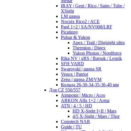
Stellar
IRAY | Geni / Rico / Saim / Tube /
XSight
LM шина
Nocpix Rico2 / ACE
Pard 1+2 | SA/NV008/LRF
Picatinny
Pulsar & Yukon
Apex / Trail / Digisight ultra
Thermion / Digex
Yukon Photon / Nordforce
Rika NV | xRS / Barsuk / Lesnik
SFH VARD
Swarovski | шина SR
Venox | Patriot
Zeiss | шина ZM/VM
Кольца 26-30-34-35-36-40 мм
Для CZ 550/557
Aimpoint | Micro / Acro
ARKON Alfa 1+2 / Arma
ATN | 4 / 5 / HD
HD X-Sight I+II / Mars
4/5 X-Sight / Mars / Thor
Conotech NAR
Guide | TU