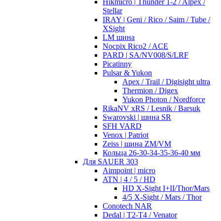
Hikmicro | Thunder 1-2 / Alpex /
Stellar
IRAY | Geni / Rico / Saim / Tube /
XSight
LM шина
Nocpix Rico2 / ACE
PARD | SA/NV008/S/LRF
Picatinny
Pulsar & Yukon
Apex / Trail / Digisight ultra
Thermion / Digex
Yukon Photon / Nordforce
RikaNV xRS / Lesnik / Barsuk
Swarovski | шина SR
SFH VARD
Venox | Patriot
Zeiss | шина ZM/VM
Кольца 26-30-34-35-36-40 мм
Для SAUER 303
Aimpoint | micro
ATN | 4 / 5 / HD
HD X-Sight I+II/Thor/Mars
4/5 X-Sight / Mars / Thor
Conotech NAR
Dedal | T2-T4 / Venator