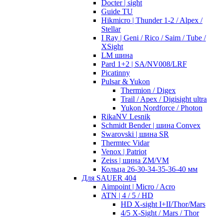
Docter | sight
Guide TU
Hikmicro | Thunder 1-2 / Alpex /
Stellar
I Ray | Geni / Rico / Saim / Tube /
XSight
LM шина
Pard 1+2 | SA/NV008/LRF
Picatinny
Pulsar & Yukon
Thermion / Digex
Trail / Apex / Digisight ultra
Yukon Nordforce / Photon
RikaNV Lesnik
Schmidt Bender | шина Convex
Swarovski | шина SR
Thermtec Vidar
Venox | Patriot
Zeiss | шина ZM/VM
Кольца 26-30-34-35-36-40 мм
Для SAUER 404
Aimpoint | Micro / Acro
ATN | 4 / 5 / HD
HD X-sight I+II/Thor/Mars
4/5 X-Sight / Mars / Thor