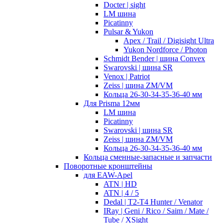
Docter | sight
LM шина
Picatinny
Pulsar & Yukon
Apex / Trail / Digisight Ultra
Yukon Nordforce / Photon
Schmidt Bender | шина Convex
Swarovski | шина SR
Venox | Patriot
Zeiss | шина ZM/VM
Кольца 26-30-34-35-36-40 мм
Для Prisma 12мм
LM шина
Picatinny
Swarovski | шина SR
Zeiss | шина ZM/VM
Кольца 26-30-34-35-36-40 мм
Кольца сменные-запасные и запчасти
Поворотные кронштейны
для EAW-Apel
ATN | HD
ATN | 4 / 5
Dedal | T2-T4 Hunter / Venator
IRay | Geni / Rico / Saim / Mate /
Tube / XSight