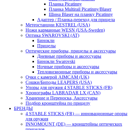
Планка Picatinny
Планка Multirail Picatinny/Blaser
Шина Blaser на планку Picatinny
Адаптер / Планка-переход для прицела
Метеостанции KESTREL (USA)
Ножи карманные WESN (USA-Sweden)
Оптика SWAROVSKI (AT)
Бинокли
Прицелы
Оптические приборы, прицелы и аксессуары
Дневные приборы и аксессуары
Бинокли Swarovski
Ночные приборы и аксессуары
Тепловизионные приборы и аксессуары
Очки с камерой AIMCAM (UK)
Сошки/Биподы LEAPERS (USA)
Упоры для оружия 4 STABLE STICKS (FR)
Хронографы LABRADAR LX (CAN)
Хранение и Переноска, Аксессуары
Подбор кронштейна по прицелу
БРЕНДЫ
4 STABLE STICKS (FR) — инновационные опоры
для оружия
INNOMOUNT (DE) — кронштейны оптических
прицелов