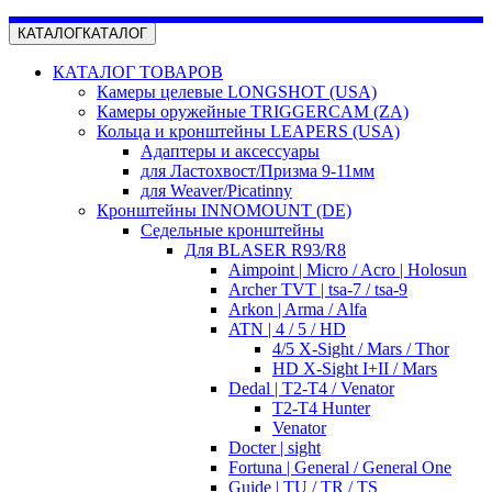
КАТАЛОГ
КАТАЛОГ
КАТАЛОГ ТОВАРОВ
Камеры целевые LONGSHOT (USA)
Камеры оружейные TRIGGERCAM (ZA)
Кольца и кронштейны LEAPERS (USA)
Адаптеры и аксессуары
для Ластохвост/Призма 9-11мм
для Weaver/Picatinny
Кронштейны INNOMOUNT (DE)
Седельные кронштейны
Для BLASER R93/R8
Aimpoint | Micro / Acro | Holosun
Archer TVT | tsa-7 / tsa-9
Arkon | Arma / Alfa
ATN | 4 / 5 / HD
4/5 X-Sight / Mars / Thor
HD X-Sight I+II / Mars
Dedal | T2-T4 / Venator
T2-T4 Hunter
Venator
Docter | sight
Fortuna | General / General One
Guide | TU / TR / TS