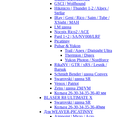
GSCI | Wolfhound
Hikmicro | Thunder 1-2 / Alpex /
Stellar
IRay | Geni / Rico / Saim / Tube /
XSight / MAH
LM шина
Nocpix Rico2 / ACE
Pard 1+2 | SA/NV008/LRF
Picatinny
Pulsar & Yukon
Trail / Apex / Digisight Ultra
Thermion / Digex
Yukon Photon / Nordforce
RikaNV | GTR / xRS / Lesnik /
Barsuk
Schmidt Bender | шина Convex
Swarovski | шина SR
Venox | Patriot
Zeiss | шина ZM/VM
Кольца 26-30-34-35-36-40 мм
BLASER R8 ULTIMATE X
Swarovski | шина SR
Кольца 26-30-34-35-36-40мм
Для WEAVER-PICATINNY
Aimpoint | Micro / Acro