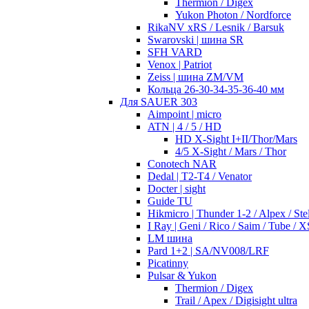
Thermion / Digex
Yukon Photon / Nordforce
RikaNV xRS / Lesnik / Barsuk
Swarovski | шина SR
SFH VARD
Venox | Patriot
Zeiss | шина ZM/VM
Кольца 26-30-34-35-36-40 мм
Для SAUER 303
Aimpoint | micro
ATN | 4 / 5 / HD
HD X-Sight I+II/Thor/Mars
4/5 X-Sight / Mars / Thor
Conotech NAR
Dedal | T2-T4 / Venator
Docter | sight
Guide TU
Hikmicro | Thunder 1-2 / Alpex / Stel
I Ray | Geni / Rico / Saim / Tube / X
LM шина
Pard 1+2 | SA/NV008/LRF
Picatinny
Pulsar & Yukon
Thermion / Digex
Trail / Apex / Digisight ultra