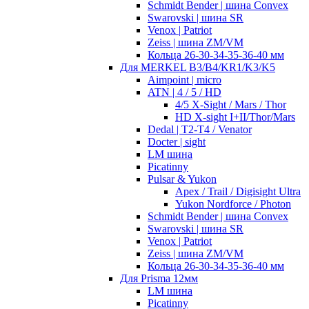
Schmidt Bender | шина Convex
Swarovski | шина SR
Venox | Patriot
Zeiss | шина ZM/VM
Кольца 26-30-34-35-36-40 мм
Для MERKEL B3/B4/KR1/K3/K5
Aimpoint | micro
ATN | 4 / 5 / HD
4/5 X-Sight / Mars / Thor
HD X-sight I+II/Thor/Mars
Dedal | T2-T4 / Venator
Docter | sight
LM шина
Picatinny
Pulsar & Yukon
Apex / Trail / Digisight Ultra
Yukon Nordforce / Photon
Schmidt Bender | шина Convex
Swarovski | шина SR
Venox | Patriot
Zeiss | шина ZM/VM
Кольца 26-30-34-35-36-40 мм
Для Prisma 12мм
LM шина
Picatinny