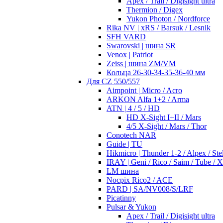
Apex / Trail / Digisight ultra
Thermion / Digex
Yukon Photon / Nordforce
Rika NV | xRS / Barsuk / Lesnik
SFH VARD
Swarovski | шина SR
Venox | Patriot
Zeiss | шина ZM/VM
Кольца 26-30-34-35-36-40 мм
Для CZ 550/557
Aimpoint | Micro / Acro
ARKON Alfa 1+2 / Arma
ATN | 4 / 5 / HD
HD X-Sight I+II / Mars
4/5 X-Sight / Mars / Thor
Conotech NAR
Guide | TU
Hikmicro | Thunder 1-2 / Alpex / Stel
IRAY | Geni / Rico / Saim / Tube / 
LM шина
Nocpix Rico2 / ACE
PARD | SA/NV008/S/LRF
Picatinny
Pulsar & Yukon
Apex / Trail / Digisight ultra