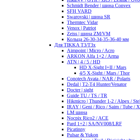
Schmidt Bender | шина Convex
SFH VARD
Swarovski | шина SR
Thermtec Vidar
Venox | Patriot
Zeiss | шина ZM/VM
Кольца 26-30-34-35-36-40 мм
Для TIKKA T3/T3x
Aimpoint | Micro / Acro
ARKON Alfa 1+2 / Arma
ATN | 4 / 5 / HD
HD X-Sight I+II / Mars
4/5 X-Sight / Mars / Thor
Conotech Avata / NAR / Polaris
Dedal | T2-T4 Hunter/Venator
Docter | sight
Guide TU / TS / TR
Hikmicro | Thunder 1-2 / Alpex / Stel
IRAY | Geni / Rico / Saim / Tube / 
LM шина
Nocpix Rico2 / ACE
Pard 1+2 | SA/NV008/LRF
Picatinny
Pulsar & Yukon