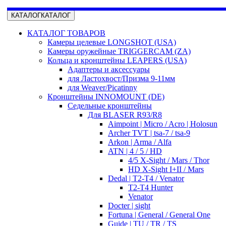
КАТАЛОГ
КАТАЛОГ
КАТАЛОГ ТОВАРОВ
Камеры целевые LONGSHOT (USA)
Камеры оружейные TRIGGERCAM (ZA)
Кольца и кронштейны LEAPERS (USA)
Адаптеры и аксессуары
для Ластохвост/Призма 9-11мм
для Weaver/Picatinny
Кронштейны INNOMOUNT (DE)
Седельные кронштейны
Для BLASER R93/R8
Aimpoint | Micro / Acro | Holosun
Archer TVT | tsa-7 / tsa-9
Arkon | Arma / Alfa
ATN | 4 / 5 / HD
4/5 X-Sight / Mars / Thor
HD X-Sight I+II / Mars
Dedal | T2-T4 / Venator
T2-T4 Hunter
Venator
Docter | sight
Fortuna | General / General One
Guide | TU / TR / TS