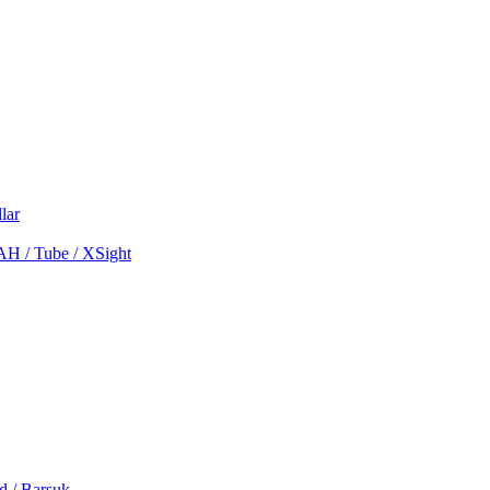
lar
MAH / Tube / XSight
d / Barsuk