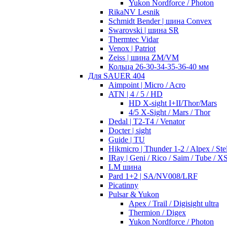
Yukon Nordforce / Photon
RikaNV Lesnik
Schmidt Bender | шина Convex
Swarovski | шина SR
Thermtec Vidar
Venox | Patriot
Zeiss | шина ZM/VM
Кольца 26-30-34-35-36-40 мм
Для SAUER 404
Aimpoint | Micro / Acro
ATN | 4 / 5 / HD
HD X-sight I+II/Thor/Mars
4/5 X-Sight / Mars / Thor
Dedal | T2-T4 / Venator
Docter | sight
Guide | TU
Hikmicro | Thunder 1-2 / Alpex / Stel
IRay | Geni / Rico / Saim / Tube / X
LM шина
Pard 1+2 | SA/NV008/LRF
Picatinny
Pulsar & Yukon
Apex / Trail / Digisight ultra
Thermion / Digex
Yukon Nordforce / Photon