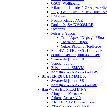
GSCI | Wolfhound
Hikmicro | Thunder 1-2 / Alpex / Stel
IRay | Geni / Rico / Saim / Tube / 
LM шина
Nocpix Rico2 / ACE
Pard 1+2 | SA/NV008/LRF
Picatinny
Pulsar & Yukon
Trail / Apex / Digisight Ultra
Thermion / Digex
Yukon Photon / Nordforce
RikaNV | GTR / xRS / Lesnik / Bar
Schmidt Bender | шина Convex
Swarovski | шина SR
Venox | Patriot
Zeiss | шина ZM/VM
Кольца 26-30-34-35-36-40 мм
BLASER R8 ULTIMATE X
Swarovski | шина SR
Кольца 26-30-34-35-36-40мм
Для WEAVER-PICATINNY
Aimpoint | Micro / Acro
Arkon | Arma / Alfa
ARCHER TVT | tsa-7 / tsa-9
ATAK ET/OT/ES3 LRF