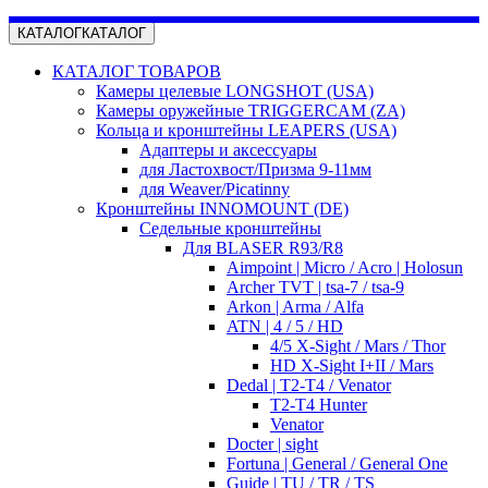
КАТАЛОГ
КАТАЛОГ
КАТАЛОГ ТОВАРОВ
Камеры целевые LONGSHOT (USA)
Камеры оружейные TRIGGERCAM (ZA)
Кольца и кронштейны LEAPERS (USA)
Адаптеры и аксессуары
для Ластохвост/Призма 9-11мм
для Weaver/Picatinny
Кронштейны INNOMOUNT (DE)
Седельные кронштейны
Для BLASER R93/R8
Aimpoint | Micro / Acro | Holosun
Archer TVT | tsa-7 / tsa-9
Arkon | Arma / Alfa
ATN | 4 / 5 / HD
4/5 X-Sight / Mars / Thor
HD X-Sight I+II / Mars
Dedal | T2-T4 / Venator
T2-T4 Hunter
Venator
Docter | sight
Fortuna | General / General One
Guide | TU / TR / TS