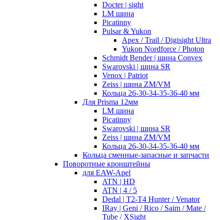
Docter | sight
LM шина
Picatinny
Pulsar & Yukon
Apex / Trail / Digisight Ultra
Yukon Nordforce / Photon
Schmidt Bender | шина Convex
Swarovski | шина SR
Venox | Patriot
Zeiss | шина ZM/VM
Кольца 26-30-34-35-36-40 мм
Для Prisma 12мм
LM шина
Picatinny
Swarovski | шина SR
Zeiss | шина ZM/VM
Кольца 26-30-34-35-36-40 мм
Кольца сменные-запасные и запчасти
Поворотные кронштейны
для EAW-Apel
ATN | HD
ATN | 4 / 5
Dedal | T2-T4 Hunter / Venator
IRay | Geni / Rico / Saim / Mate /
Tube / XSight