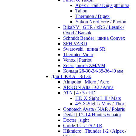
Apex / Trail / Digisight ultra
Talion
Thermion / Digex
Yukon Nordforce / Photon
RikaNV | GTR / xRS / Lesnik /
Ovod / Barsuk
Schmidt Bender | шина Convex
SFH VARD
Swarovski | шина SR
Thermtec Vidar
Venox | Patriot
Zeiss | шина ZM/VM
Кольца 26-30-34-35-36-40 мм
Для TIKKA T3/T3x
Aimpoint | Micro / Acro
ARKON Alfa 1+2 / Arma
ATN | 4 / 5 / HD
HD X-Sight I+II / Mars
4/5 X-Sight / Mars / Thor
Conotech Avata / NAR / Polaris
Dedal | T2-T4 Hunter/Venator
Docter | sight
Guide TU / TS / TR
Hikmicro | Thunder 1-2 / Alpex /