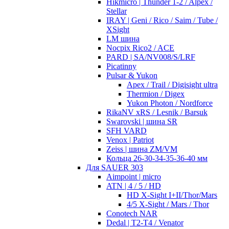
Hikmicro | Thunder 1-2 / Alpex /
Stellar
IRAY | Geni / Rico / Saim / Tube /
XSight
LM шина
Nocpix Rico2 / ACE
PARD | SA/NV008/S/LRF
Picatinny
Pulsar & Yukon
Apex / Trail / Digisight ultra
Thermion / Digex
Yukon Photon / Nordforce
RikaNV xRS / Lesnik / Barsuk
Swarovski | шина SR
SFH VARD
Venox | Patriot
Zeiss | шина ZM/VM
Кольца 26-30-34-35-36-40 мм
Для SAUER 303
Aimpoint | micro
ATN | 4 / 5 / HD
HD X-Sight I+II/Thor/Mars
4/5 X-Sight / Mars / Thor
Conotech NAR
Dedal | T2-T4 / Venator