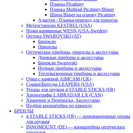
Планка Picatinny
Планка Multirail Picatinny/Blaser
Шина Blaser на планку Picatinny
Адаптер / Планка-переход для прицела
Метеостанции KESTREL (USA)
Ножи карманные WESN (USA-Sweden)
Оптика SWAROVSKI (AT)
Бинокли
Прицелы
Оптические приборы, прицелы и аксессуары
Дневные приборы и аксессуары
Бинокли Swarovski
Ночные приборы и аксессуары
Тепловизионные приборы и аксессуары
Очки с камерой AIMCAM (UK)
Сошки/Биподы LEAPERS (USA)
Упоры для оружия 4 STABLE STICKS (FR)
Хронографы LABRADAR LX (CAN)
Хранение и Переноска, Аксессуары
Подбор кронштейна по прицелу
БРЕНДЫ
4 STABLE STICKS (FR) — инновационные опоры
для оружия
INNOMOUNT (DE) — кронштейны оптических
прицелов