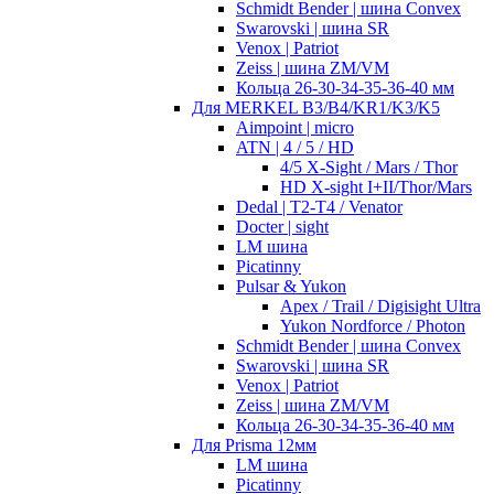
Schmidt Bender | шина Convex
Swarovski | шина SR
Venox | Patriot
Zeiss | шина ZM/VM
Кольца 26-30-34-35-36-40 мм
Для MERKEL B3/B4/KR1/K3/K5
Aimpoint | micro
ATN | 4 / 5 / HD
4/5 X-Sight / Mars / Thor
HD X-sight I+II/Thor/Mars
Dedal | T2-T4 / Venator
Docter | sight
LM шина
Picatinny
Pulsar & Yukon
Apex / Trail / Digisight Ultra
Yukon Nordforce / Photon
Schmidt Bender | шина Convex
Swarovski | шина SR
Venox | Patriot
Zeiss | шина ZM/VM
Кольца 26-30-34-35-36-40 мм
Для Prisma 12мм
LM шина
Picatinny