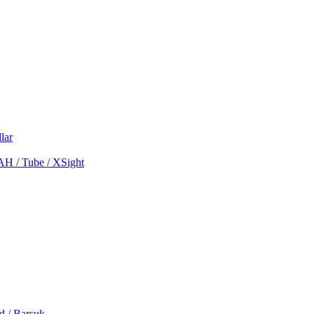
lar
MAH / Tube / XSight
d / Barsuk