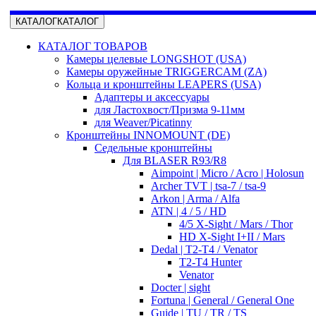
КАТАЛОГ
КАТАЛОГ
КАТАЛОГ ТОВАРОВ
Камеры целевые LONGSHOT (USA)
Камеры оружейные TRIGGERCAM (ZA)
Кольца и кронштейны LEAPERS (USA)
Адаптеры и аксессуары
для Ластохвост/Призма 9-11мм
для Weaver/Picatinny
Кронштейны INNOMOUNT (DE)
Седельные кронштейны
Для BLASER R93/R8
Aimpoint | Micro / Acro | Holosun
Archer TVT | tsa-7 / tsa-9
Arkon | Arma / Alfa
ATN | 4 / 5 / HD
4/5 X-Sight / Mars / Thor
HD X-Sight I+II / Mars
Dedal | T2-T4 / Venator
T2-T4 Hunter
Venator
Docter | sight
Fortuna | General / General One
Guide | TU / TR / TS