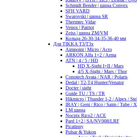
Schmidt Bender | шина Convex
SFH VARD
Swarovski | шина SR
Thermtec Vidar
Venox | Patriot
Zeiss | шина ZM/VM
Кольца 26-30-34-35-36-40 мм
Для TIKKA T3/T3x
Aimpoint | Micro / Acro
ARKON Alfa 1+2 / Arma
ATN | 4 / 5 / HD
HD X-Sight I+II / Mars
4/5 X-Sight / Mars / Thor
Conotech Avata / NAR / Polaris
Dedal | T2-T4 Hunter/Venator
Docter | sight
Guide TU / TS / TR
Hikmicro | Thunder 1-2 / Alpex / Stel
IRAY | Geni / Rico / Saim / Tube / 
LM шина
Nocpix Rico2 / ACE
Pard 1+2 | SA/NV008/LRF
Picatinny
Pulsar & Yukon