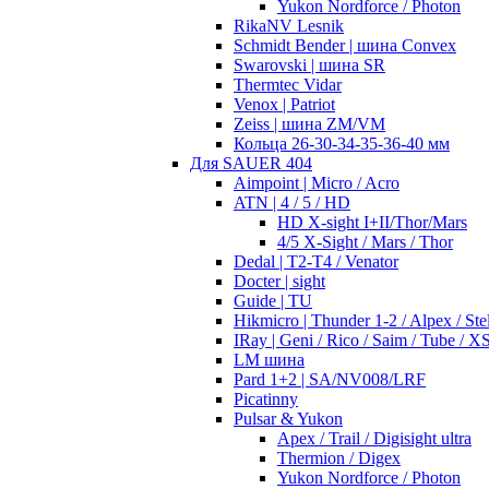
Yukon Nordforce / Photon
RikaNV Lesnik
Schmidt Bender | шина Convex
Swarovski | шина SR
Thermtec Vidar
Venox | Patriot
Zeiss | шина ZM/VM
Кольца 26-30-34-35-36-40 мм
Для SAUER 404
Aimpoint | Micro / Acro
ATN | 4 / 5 / HD
HD X-sight I+II/Thor/Mars
4/5 X-Sight / Mars / Thor
Dedal | T2-T4 / Venator
Docter | sight
Guide | TU
Hikmicro | Thunder 1-2 / Alpex / Stel
IRay | Geni / Rico / Saim / Tube / X
LM шина
Pard 1+2 | SA/NV008/LRF
Picatinny
Pulsar & Yukon
Apex / Trail / Digisight ultra
Thermion / Digex
Yukon Nordforce / Photon