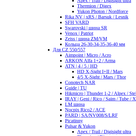
Apex / Trail / Digisight ultra
Thermion / Digex
Yukon Photon / Nordforce
Rika NV | xRS / Barsuk / Lesnik
SFH VARD
Swarovski | шина SR
Venox | Patriot
Zeiss | шина ZM/VM
Кольца 26-30-34-35-36-40 мм
Для CZ 550/557
Aimpoint | Micro / Acro
ARKON Alfa 1+2 / Arma
ATN | 4 / 5 / HD
HD X-Sight I+II / Mars
4/5 X-Sight / Mars / Thor
Conotech NAR
Guide | TU
Hikmicro | Thunder 1-2 / Alpex / Stel
IRAY | Geni / Rico / Saim / Tube / 
LM шина
Nocpix Rico2 / ACE
PARD | SA/NV008/S/LRF
Picatinny
Pulsar & Yukon
Apex / Trail / Digisight ultra