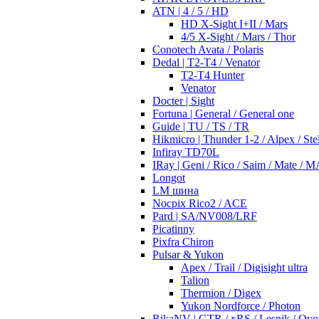
ATN | 4 / 5 / HD
HD X-Sight I+II / Mars
4/5 X-Sight / Mars / Thor
Conotech Avata / Polaris
Dedal | T2-T4 / Venator
T2-T4 Hunter
Venator
Docter | Sight
Fortuna | General / General one
Guide | TU / TS / TR
Hikmicro | Thunder 1-2 / Alpex / Stel
Infiray TD70L
IRay | Geni / Rico / Saim / Mate / 
Longot
LM шина
Nocpix Rico2 / ACE
Pard | SA/NV008/LRF
Picatinny
Pixfra Chiron
Pulsar & Yukon
Apex / Trail / Digisight ultra
Talion
Thermion / Digex
Yukon Nordforce / Photon
RikaNV | GTR / xRS / Lesnik / Ovo