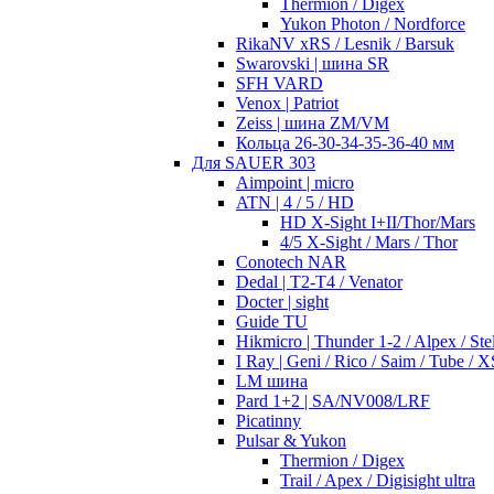
Thermion / Digex
Yukon Photon / Nordforce
RikaNV xRS / Lesnik / Barsuk
Swarovski | шина SR
SFH VARD
Venox | Patriot
Zeiss | шина ZM/VM
Кольца 26-30-34-35-36-40 мм
Для SAUER 303
Aimpoint | micro
ATN | 4 / 5 / HD
HD X-Sight I+II/Thor/Mars
4/5 X-Sight / Mars / Thor
Conotech NAR
Dedal | T2-T4 / Venator
Docter | sight
Guide TU
Hikmicro | Thunder 1-2 / Alpex / Stel
I Ray | Geni / Rico / Saim / Tube / X
LM шина
Pard 1+2 | SA/NV008/LRF
Picatinny
Pulsar & Yukon
Thermion / Digex
Trail / Apex / Digisight ultra