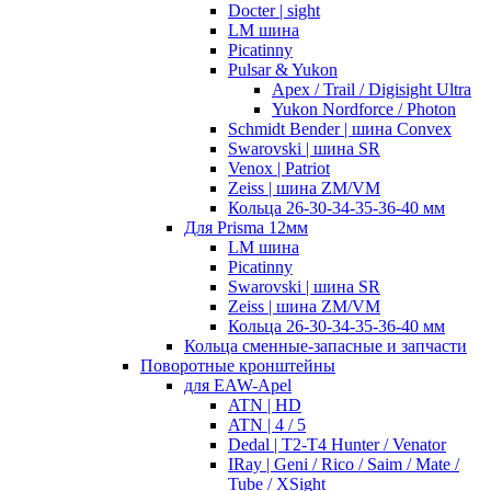
Docter | sight
LM шина
Picatinny
Pulsar & Yukon
Apex / Trail / Digisight Ultra
Yukon Nordforce / Photon
Schmidt Bender | шина Convex
Swarovski | шина SR
Venox | Patriot
Zeiss | шина ZM/VM
Кольца 26-30-34-35-36-40 мм
Для Prisma 12мм
LM шина
Picatinny
Swarovski | шина SR
Zeiss | шина ZM/VM
Кольца 26-30-34-35-36-40 мм
Кольца сменные-запасные и запчасти
Поворотные кронштейны
для EAW-Apel
ATN | HD
ATN | 4 / 5
Dedal | T2-T4 Hunter / Venator
IRay | Geni / Rico / Saim / Mate /
Tube / XSight