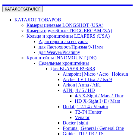
КАТАЛОГ
КАТАЛОГ
КАТАЛОГ ТОВАРОВ
Камеры целевые LONGSHOT (USA)
Камеры оружейные TRIGGERCAM (ZA)
Кольца и кронштейны LEAPERS (USA)
Адаптеры и аксессуары
для Ластохвост/Призма 9-11мм
для Weaver/Picatinny
Кронштейны INNOMOUNT (DE)
Седельные кронштейны
Для BLASER R93/R8
Aimpoint | Micro / Acro | Holosun
Archer TVT | tsa-7 / tsa-9
Arkon | Arma / Alfa
ATN | 4 / 5 / HD
4/5 X-Sight / Mars / Thor
HD X-Sight I+II / Mars
Dedal | T2-T4 / Venator
T2-T4 Hunter
Venator
Docter | sight
Fortuna | General / General One
Guide | TU / TR / TS