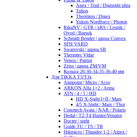
Apex / Trail / Digisight ultra
Talion
Thermion / Digex
Yukon Nordforce / Photon
RikaNV | GTR / xRS / Lesnik /
Ovod / Barsuk
Schmidt Bender | шина Convex
SFH VARD
Swarovski | шина SR
Thermtec Vidar
Venox | Patriot
Zeiss | шина ZM/VM
Кольца 26-30-34-35-36-40 мм
Для TIKKA T3/T3x
Aimpoint | Micro / Acro
ARKON Alfa 1+2 / Arma
ATN | 4 / 5 / HD
HD X-Sight I+II / Mars
4/5 X-Sight / Mars / Thor
Conotech Avata / NAR / Polaris
Dedal | T2-T4 Hunter/Venator
Docter | sight
Guide TU / TS / TR
Hikmicro | Thunder 1-2 / Alpex /