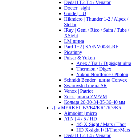
Dedal | T2-T4 / Venator
Docter | sight
Guide | TU
Hikmicro | Thunder 1-2 / Alpex /
Stellar
IRay | Geni / Rico / Saim / Tube /
XSight
LM шина
Pard 1+2 | SA/NV008/LRF
Picatinny
Pulsar & Yukon
Apex / Trail / Digisight ultra
Thermion / Digex
Yukon Nordforce / Photon
Schmidt Bender | шина Convex
Swarovski | шина SR
Venox | Patriot
Zeiss | шина ZM/VM
Кольца 26-30-34-35-36-40 мм
Для MERKEL B3/B4/KR1/K3/K5
Aimpoint | micro
ATN | 4 / 5 / HD
4/5 X-Sight / Mars / Thor
HD X-sight I+II/Thor/Mars
Dedal | T2-T4 / Venator