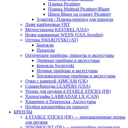
Планка Picatinny
Планка Multirail Picatinny/Blaser
Шина Blaser на планку Picatinny
Адаптер / Планка-переход для прицела
Ложе карбоновые FBT
Метеостанции KESTREL (USA)
Ножи карманные WESN (USA-Sweden)
Оптика SWAROVSKI (AT)
Бинокли
Прицелы
Оптические приборы, прицелы и аксессуары
Дневные приборы и аксессуары
Бинокли Swarovski
Ночные приборы и аксессуары
Тепловизионные приборы и аксессуары
Очки с камерой AIMCAM (UK)
Сошки/Биподы LEAPERS (USA)
Упоры для оружия 4 STABLE STICKS (FR)
Хронографы LABRADAR LX (CAN)
Хранение и Переноска, Аксессуары
Подбор кронштейна по прицелу
БРЕНДЫ
4 STABLE STICKS (FR) — инновационные опоры
для оружия
INNOMOUNT (DE) — кронштейны оптических