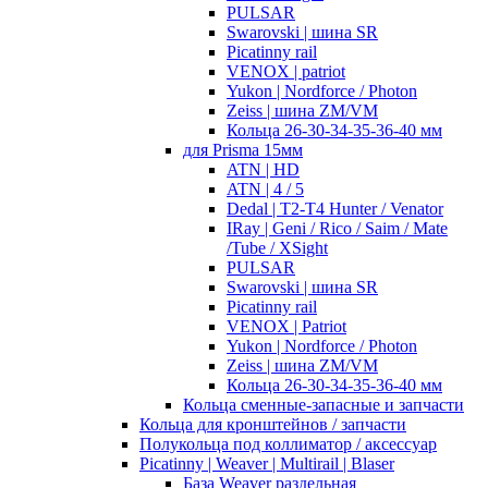
PULSAR
Swarovski | шина SR
Picatinny rail
VENOX | patriot
Yukon | Nordforce / Photon
Zeiss | шина ZM/VM
Кольца 26-30-34-35-36-40 мм
для Prisma 15мм
ATN | HD
ATN | 4 / 5
Dedal | T2-T4 Hunter / Venator
IRay | Geni / Rico / Saim / Mate
/Tube / XSight
PULSAR
Swarovski | шина SR
Picatinny rail
VENOX | Patriot
Yukon | Nordforce / Photon
Zeiss | шина ZM/VM
Кольца 26-30-34-35-36-40 мм
Кольца сменные-запасные и запчасти
Кольца для кронштейнов / запчасти
Полукольца под коллиматор / аксессуар
Picatinny | Weaver | Multirail | Blaser
База Weaver раздельная