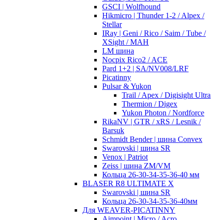
GSCI | Wolfhound
Hikmicro | Thunder 1-2 / Alpex /
Stellar
IRay | Geni / Rico / Saim / Tube /
XSight / MAH
LM шина
Nocpix Rico2 / ACE
Pard 1+2 | SA/NV008/LRF
Picatinny
Pulsar & Yukon
Trail / Apex / Digisight Ultra
Thermion / Digex
Yukon Photon / Nordforce
RikaNV | GTR / xRS / Lesnik /
Barsuk
Schmidt Bender | шина Convex
Swarovski | шина SR
Venox | Patriot
Zeiss | шина ZM/VM
Кольца 26-30-34-35-36-40 мм
BLASER R8 ULTIMATE X
Swarovski | шина SR
Кольца 26-30-34-35-36-40мм
Для WEAVER-PICATINNY
Aimpoint | Micro / Acro