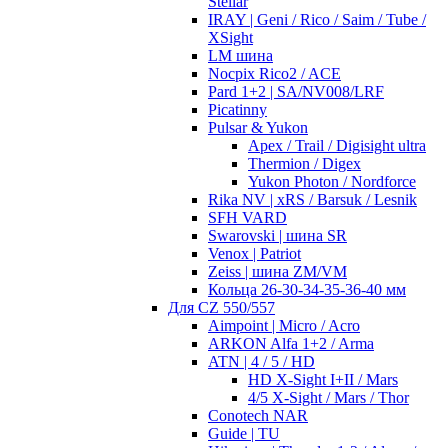
Stellar
IRAY | Geni / Rico / Saim / Tube /
XSight
LM шина
Nocpix Rico2 / ACE
Pard 1+2 | SA/NV008/LRF
Picatinny
Pulsar & Yukon
Apex / Trail / Digisight ultra
Thermion / Digex
Yukon Photon / Nordforce
Rika NV | xRS / Barsuk / Lesnik
SFH VARD
Swarovski | шина SR
Venox | Patriot
Zeiss | шина ZM/VM
Кольца 26-30-34-35-36-40 мм
Для CZ 550/557
Aimpoint | Micro / Acro
ARKON Alfa 1+2 / Arma
ATN | 4 / 5 / HD
HD X-Sight I+II / Mars
4/5 X-Sight / Mars / Thor
Conotech NAR
Guide | TU