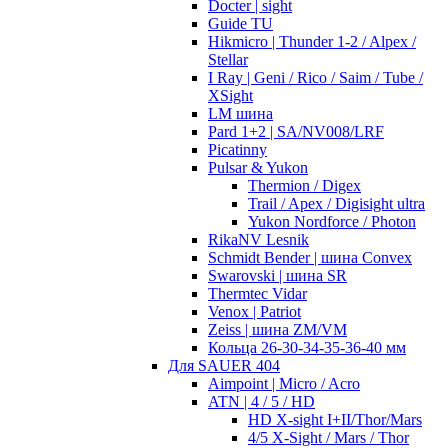
Docter | sight
Guide TU
Hikmicro | Thunder 1-2 / Alpex /
Stellar
I Ray | Geni / Rico / Saim / Tube /
XSight
LM шина
Pard 1+2 | SA/NV008/LRF
Picatinny
Pulsar & Yukon
Thermion / Digex
Trail / Apex / Digisight ultra
Yukon Nordforce / Photon
RikaNV Lesnik
Schmidt Bender | шина Convex
Swarovski | шина SR
Thermtec Vidar
Venox | Patriot
Zeiss | шина ZM/VM
Кольца 26-30-34-35-36-40 мм
Для SAUER 404
Aimpoint | Micro / Acro
ATN | 4 / 5 / HD
HD X-sight I+II/Thor/Mars
4/5 X-Sight / Mars / Thor