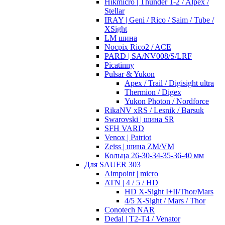
Hikmicro | Thunder 1-2 / Alpex /
Stellar
IRAY | Geni / Rico / Saim / Tube /
XSight
LM шина
Nocpix Rico2 / ACE
PARD | SA/NV008/S/LRF
Picatinny
Pulsar & Yukon
Apex / Trail / Digisight ultra
Thermion / Digex
Yukon Photon / Nordforce
RikaNV xRS / Lesnik / Barsuk
Swarovski | шина SR
SFH VARD
Venox | Patriot
Zeiss | шина ZM/VM
Кольца 26-30-34-35-36-40 мм
Для SAUER 303
Aimpoint | micro
ATN | 4 / 5 / HD
HD X-Sight I+II/Thor/Mars
4/5 X-Sight / Mars / Thor
Conotech NAR
Dedal | T2-T4 / Venator