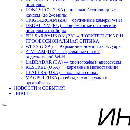
прицелов
LONGSHOT (USA) – целевые беспроводные
камеры (до 2-х миль)
TRIGGERCAM (ZA) – оружейные камеры Wi-Fi
DEDAL-NV (RU) – современные оптические
прицелы и приборы
PULSAR&YUKON (BY) – ЛЮБИТЕЛЬСКАЯ И
ПРОФЕССИОНАЛЬНАЯ ОПТИКА
WESN (USA) — Карманные ножи и аксессуары
AIMCAM (UK) — стрелковые очки с
видеокамерой Wi-Fi
LABRADAR (CA) — хронографы и аксессуары
KESTREL (USA) — карманные метеостанции
LEAPERS (USA) — кольца и сошки
MAGPUL (USA) - кейсы, чехлы, сумки и
органайзеры
НОВОСТИ и СОБЫТИЯ
ЛИКБЕЗ