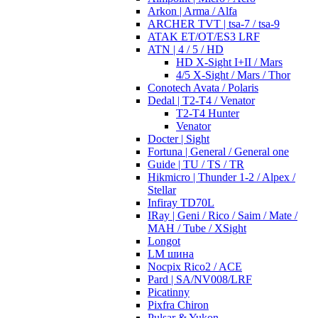
Arkon | Arma / Alfa
ARCHER TVT | tsa-7 / tsa-9
ATAK ET/OT/ES3 LRF
ATN | 4 / 5 / HD
HD X-Sight I+II / Mars
4/5 X-Sight / Mars / Thor
Conotech Avata / Polaris
Dedal | T2-T4 / Venator
T2-T4 Hunter
Venator
Docter | Sight
Fortuna | General / General one
Guide | TU / TS / TR
Hikmicro | Thunder 1-2 / Alpex /
Stellar
Infiray TD70L
IRay | Geni / Rico / Saim / Mate /
MAH / Tube / XSight
Longot
LM шина
Nocpix Rico2 / ACE
Pard | SA/NV008/LRF
Picatinny
Pixfra Chiron
Pulsar & Yukon