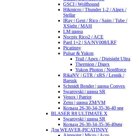
GSCI | Wolfhound
Hikmicro | Thunder 1-2 / Alpex /
Stellar
IRay | Geni / Rico / Saim / Tube /
XSight / MAH
LM шина
Nocpix Rico2 / ACE
Pard 1+2 | SA/NV008/LRF
Picatinny
Pulsar & Yukon
Trail / Apex / Digisight Ultra
Thermion / Digex
Yukon Photon / Nordforce
RikaNV | GTR / xRS / Lesnik /
Barsuk
Schmidt Bender | шина Convex
Swarovski | шина SR
Venox | Patriot
Zeiss | шина ZM/VM
Кольца 26-30-34-35-36-40 мм
BLASER R8 ULTIMATE X
Swarovski | шина SR
Кольца 26-30-34-35-36-40мм
Для WEAVER-PICATINNY
Aimpoint | Micro / Acro