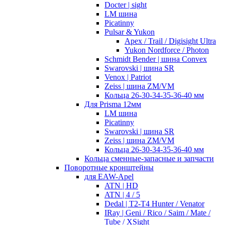
Docter | sight
LM шина
Picatinny
Pulsar & Yukon
Apex / Trail / Digisight Ultra
Yukon Nordforce / Photon
Schmidt Bender | шина Convex
Swarovski | шина SR
Venox | Patriot
Zeiss | шина ZM/VM
Кольца 26-30-34-35-36-40 мм
Для Prisma 12мм
LM шина
Picatinny
Swarovski | шина SR
Zeiss | шина ZM/VM
Кольца 26-30-34-35-36-40 мм
Кольца сменные-запасные и запчасти
Поворотные кронштейны
для EAW-Apel
ATN | HD
ATN | 4 / 5
Dedal | T2-T4 Hunter / Venator
IRay | Geni / Rico / Saim / Mate /
Tube / XSight