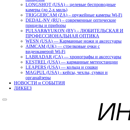
LONGSHOT (USA) – целевые беспроводные
камеры (до 2-х миль)
TRIGGERCAM (ZA) – оружейные камеры Wi-Fi
DEDAL-NV (RU) – современные оптические
прицелы и приборы
PULSAR&YUKON (BY) – ЛЮБИТЕЛЬСКАЯ И
ПРОФЕССИОНАЛЬНАЯ ОПТИКА
WESN (USA) — Карманные ножи и аксессуары
AIMCAM (UK) — стрелковые очки с
видеокамерой Wi-Fi
LABRADAR (CA) — хронографы и аксессуары
KESTREL (USA) — карманные метеостанции
LEAPERS (USA) — кольца и сошки
MAGPUL (USA) - кейсы, чехлы, сумки и
органайзеры
НОВОСТИ и СОБЫТИЯ
ЛИКБЕЗ