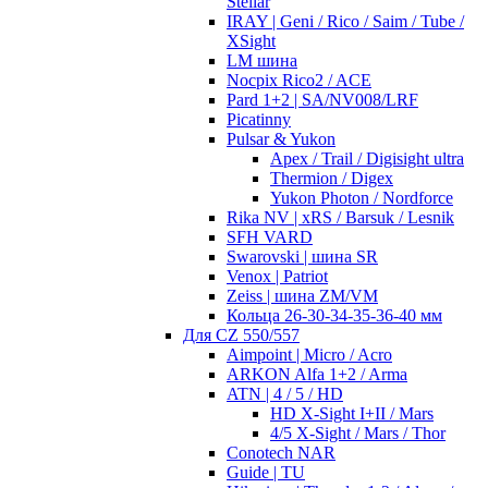
Stellar
IRAY | Geni / Rico / Saim / Tube /
XSight
LM шина
Nocpix Rico2 / ACE
Pard 1+2 | SA/NV008/LRF
Picatinny
Pulsar & Yukon
Apex / Trail / Digisight ultra
Thermion / Digex
Yukon Photon / Nordforce
Rika NV | xRS / Barsuk / Lesnik
SFH VARD
Swarovski | шина SR
Venox | Patriot
Zeiss | шина ZM/VM
Кольца 26-30-34-35-36-40 мм
Для CZ 550/557
Aimpoint | Micro / Acro
ARKON Alfa 1+2 / Arma
ATN | 4 / 5 / HD
HD X-Sight I+II / Mars
4/5 X-Sight / Mars / Thor
Conotech NAR
Guide | TU