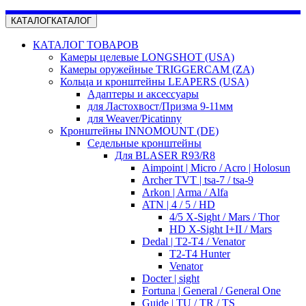
КАТАЛОГ
КАТАЛОГ
КАТАЛОГ ТОВАРОВ
Камеры целевые LONGSHOT (USA)
Камеры оружейные TRIGGERCAM (ZA)
Кольца и кронштейны LEAPERS (USA)
Адаптеры и аксессуары
для Ластохвост/Призма 9-11мм
для Weaver/Picatinny
Кронштейны INNOMOUNT (DE)
Седельные кронштейны
Для BLASER R93/R8
Aimpoint | Micro / Acro | Holosun
Archer TVT | tsa-7 / tsa-9
Arkon | Arma / Alfa
ATN | 4 / 5 / HD
4/5 X-Sight / Mars / Thor
HD X-Sight I+II / Mars
Dedal | T2-T4 / Venator
T2-T4 Hunter
Venator
Docter | sight
Fortuna | General / General One
Guide | TU / TR / TS