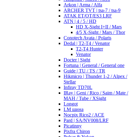
Arkon | Arma / Alfa
ARCHER TVT | tsa-7 / tsa-9
ATAK ET/OT/ES3 LRF
ATN | 4 / 5 / HD
HD X-Sight I+II / Mars
4/5 X-Sight / Mars / Thor
Conotech Avata / Polaris
Dedal | T2-T4 / Venator
T2-T4 Hunter
Venator
Docter | Sight
Fortuna | General / General one
Guide | TU / TS / TR
Hikmicro | Thunder 1-2 / Alpex /
Stellar
Infiray TD70L
IRay | Geni / Rico / Saim / Mate /
MAH / Tube / XSight
Longot
LM шина
Nocpix Rico2 / ACE
Pard | SA/NV008/LRF
Picatinny
Pixfra Chiron
Pulsar & Yukon