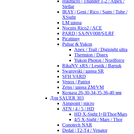
Hikmicro | Thunder 1-2 / Alpex /
Stellar
IRAY | Geni / Rico / Saim / Tube /
XSight
LM шина
Nocpix Rico2 / ACE
PARD | SA/NV008/S/LRF
Picatinny
Pulsar & Yukon
Apex / Trail / Digisight ultra
Thermion / Digex
Yukon Photon / Nordforce
RikaNV xRS / Lesnik / Barsuk
Swarovski | шина SR
SFH VARD
Venox | Patriot
Zeiss | шина ZM/VM
Кольца 26-30-34-35-36-40 мм
Для SAUER 303
Aimpoint | micro
ATN | 4 / 5 / HD
HD X-Sight I+II/Thor/Mars
4/5 X-Sight / Mars / Thor
Conotech NAR
Dedal | T2-T4 / Venator