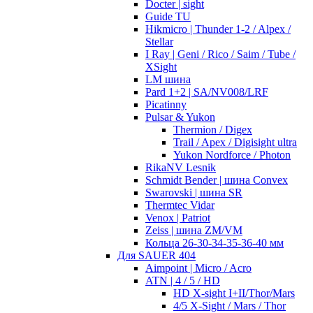
Docter | sight
Guide TU
Hikmicro | Thunder 1-2 / Alpex /
Stellar
I Ray | Geni / Rico / Saim / Tube /
XSight
LM шина
Pard 1+2 | SA/NV008/LRF
Picatinny
Pulsar & Yukon
Thermion / Digex
Trail / Apex / Digisight ultra
Yukon Nordforce / Photon
RikaNV Lesnik
Schmidt Bender | шина Convex
Swarovski | шина SR
Thermtec Vidar
Venox | Patriot
Zeiss | шина ZM/VM
Кольца 26-30-34-35-36-40 мм
Для SAUER 404
Aimpoint | Micro / Acro
ATN | 4 / 5 / HD
HD X-sight I+II/Thor/Mars
4/5 X-Sight / Mars / Thor