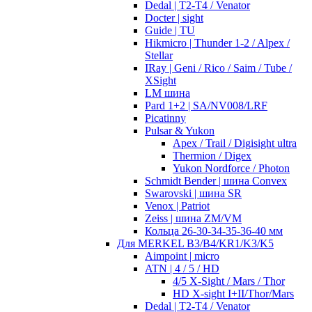
Dedal | T2-T4 / Venator
Docter | sight
Guide | TU
Hikmicro | Thunder 1-2 / Alpex /
Stellar
IRay | Geni / Rico / Saim / Tube /
XSight
LM шина
Pard 1+2 | SA/NV008/LRF
Picatinny
Pulsar & Yukon
Apex / Trail / Digisight ultra
Thermion / Digex
Yukon Nordforce / Photon
Schmidt Bender | шина Convex
Swarovski | шина SR
Venox | Patriot
Zeiss | шина ZM/VM
Кольца 26-30-34-35-36-40 мм
Для MERKEL B3/B4/KR1/K3/K5
Aimpoint | micro
ATN | 4 / 5 / HD
4/5 X-Sight / Mars / Thor
HD X-sight I+II/Thor/Mars
Dedal | T2-T4 / Venator