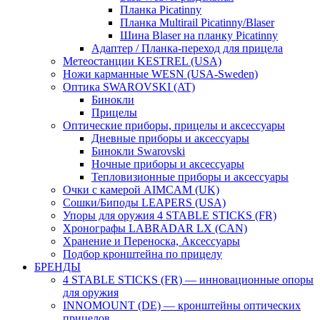
Планка Picatinny
Планка Multirail Picatinny/Blaser
Шина Blaser на планку Picatinny
Адаптер / Планка-переход для прицела
Метеостанции KESTREL (USA)
Ножи карманные WESN (USA-Sweden)
Оптика SWAROVSKI (AT)
Бинокли
Прицелы
Оптические приборы, прицелы и аксессуары
Дневные приборы и аксессуары
Бинокли Swarovski
Ночные приборы и аксессуары
Тепловизионные приборы и аксессуары
Очки с камерой AIMCAM (UK)
Сошки/Биподы LEAPERS (USA)
Упоры для оружия 4 STABLE STICKS (FR)
Хронографы LABRADAR LX (CAN)
Хранение и Переноска, Аксессуары
Подбор кронштейна по прицелу
БРЕНДЫ
4 STABLE STICKS (FR) — инновационные опоры
для оружия
INNOMOUNT (DE) — кронштейны оптических
прицелов