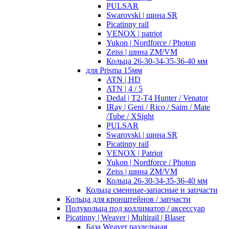
PULSAR
Swarovski | шина SR
Picatinny rail
VENOX | patriot
Yukon | Nordforce / Photon
Zeiss | шина ZM/VM
Кольца 26-30-34-35-36-40 мм
для Prisma 15мм
ATN | HD
ATN | 4 / 5
Dedal | T2-T4 Hunter / Venator
IRay | Geni / Rico / Saim / Mate
/Tube / XSight
PULSAR
Swarovski | шина SR
Picatinny rail
VENOX | Patriot
Yukon | Nordforce / Photon
Zeiss | шина ZM/VM
Кольца 26-30-34-35-36-40 мм
Кольца сменные-запасные и запчасти
Кольца для кронштейнов / запчасти
Полукольца под коллиматор / аксессуар
Picatinny | Weaver | Multirail | Blaser
База Weaver раздельная