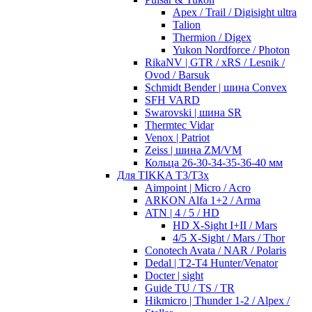
Apex / Trail / Digisight ultra
Talion
Thermion / Digex
Yukon Nordforce / Photon
RikaNV | GTR / xRS / Lesnik /
Ovod / Barsuk
Schmidt Bender | шина Convex
SFH VARD
Swarovski | шина SR
Thermtec Vidar
Venox | Patriot
Zeiss | шина ZM/VM
Кольца 26-30-34-35-36-40 мм
Для TIKKA T3/T3x
Aimpoint | Micro / Acro
ARKON Alfa 1+2 / Arma
ATN | 4 / 5 / HD
HD X-Sight I+II / Mars
4/5 X-Sight / Mars / Thor
Conotech Avata / NAR / Polaris
Dedal | T2-T4 Hunter/Venator
Docter | sight
Guide TU / TS / TR
Hikmicro | Thunder 1-2 / Alpex /