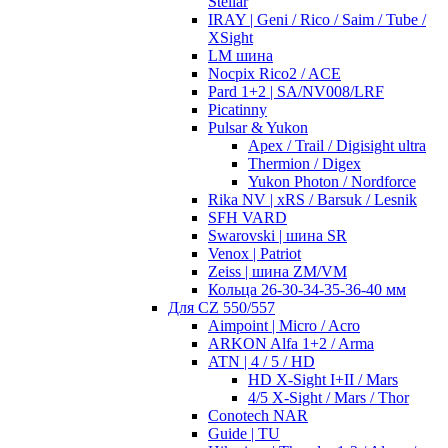
Stellar
IRAY | Geni / Rico / Saim / Tube /
XSight
LM шина
Nocpix Rico2 / ACE
Pard 1+2 | SA/NV008/LRF
Picatinny
Pulsar & Yukon
Apex / Trail / Digisight ultra
Thermion / Digex
Yukon Photon / Nordforce
Rika NV | xRS / Barsuk / Lesnik
SFH VARD
Swarovski | шина SR
Venox | Patriot
Zeiss | шина ZM/VM
Кольца 26-30-34-35-36-40 мм
Для CZ 550/557
Aimpoint | Micro / Acro
ARKON Alfa 1+2 / Arma
ATN | 4 / 5 / HD
HD X-Sight I+II / Mars
4/5 X-Sight / Mars / Thor
Conotech NAR
Guide | TU