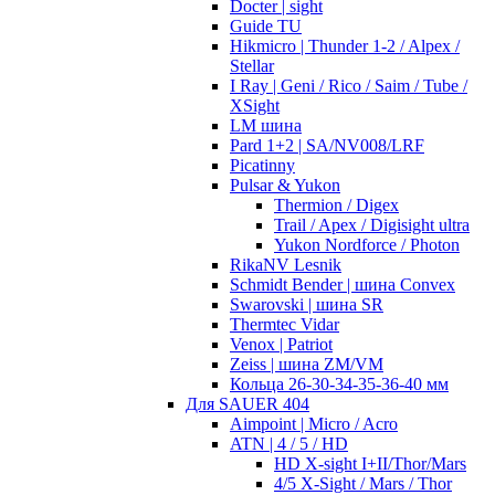
Docter | sight
Guide TU
Hikmicro | Thunder 1-2 / Alpex /
Stellar
I Ray | Geni / Rico / Saim / Tube /
XSight
LM шина
Pard 1+2 | SA/NV008/LRF
Picatinny
Pulsar & Yukon
Thermion / Digex
Trail / Apex / Digisight ultra
Yukon Nordforce / Photon
RikaNV Lesnik
Schmidt Bender | шина Convex
Swarovski | шина SR
Thermtec Vidar
Venox | Patriot
Zeiss | шина ZM/VM
Кольца 26-30-34-35-36-40 мм
Для SAUER 404
Aimpoint | Micro / Acro
ATN | 4 / 5 / HD
HD X-sight I+II/Thor/Mars
4/5 X-Sight / Mars / Thor