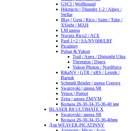
GSCI | Wolfhound
Hikmicro | Thunder 1-2 / Alpex /
Stellar
IRay | Geni / Rico / Saim / Tube /
XSight / MAH
LM шина
Nocpix Rico2 / ACE
Pard 1+2 | SA/NV008/LRF
Picatinny
Pulsar & Yukon
Trail / Apex / Digisight Ultra
Thermion / Digex
Yukon Photon / Nordforce
RikaNV | GTR / xRS / Lesnik /
Barsuk
Schmidt Bender | шина Convex
Swarovski | шина SR
Venox | Patriot
Zeiss | шина ZM/VM
Кольца 26-30-34-35-36-40 мм
BLASER R8 ULTIMATE X
Swarovski | шина SR
Кольца 26-30-34-35-36-40мм
Для WEAVER-PICATINNY
Aimpoint | Micro / Acro