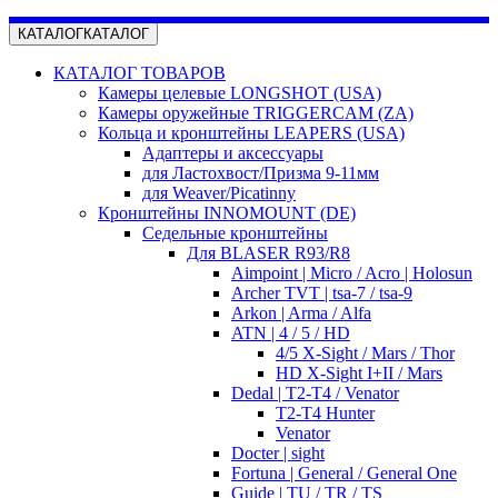
КАТАЛОГ
КАТАЛОГ
КАТАЛОГ ТОВАРОВ
Камеры целевые LONGSHOT (USA)
Камеры оружейные TRIGGERCAM (ZA)
Кольца и кронштейны LEAPERS (USA)
Адаптеры и аксессуары
для Ластохвост/Призма 9-11мм
для Weaver/Picatinny
Кронштейны INNOMOUNT (DE)
Седельные кронштейны
Для BLASER R93/R8
Aimpoint | Micro / Acro | Holosun
Archer TVT | tsa-7 / tsa-9
Arkon | Arma / Alfa
ATN | 4 / 5 / HD
4/5 X-Sight / Mars / Thor
HD X-Sight I+II / Mars
Dedal | T2-T4 / Venator
T2-T4 Hunter
Venator
Docter | sight
Fortuna | General / General One
Guide | TU / TR / TS