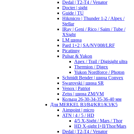
Dedal | T2-T4 / Venator
Docter | sight
Guide | TU
Hikmicro | Thunder 1-2 / Alpex /
Stellar
IRay | Geni / Rico / Saim / Tube /
XSight
LM шина
Pard 1+2 | SA/NV008/LRF
Picatinny
Pulsar & Yukon
Apex / Trail / Digisight ultra
Thermion / Digex
Yukon Nordforce / Photon
Schmidt Bender | шина Convex
Swarovski | шина SR
Venox | Patriot
Zeiss | шина ZM/VM
Кольца 26-30-34-35-36-40 мм
Для MERKEL B3/B4/KR1/K3/K5
Aimpoint | micro
ATN | 4 / 5 / HD
4/5 X-Sight / Mars / Thor
HD X-sight I+II/Thor/Mars
Dedal | T2-T4 / Venator