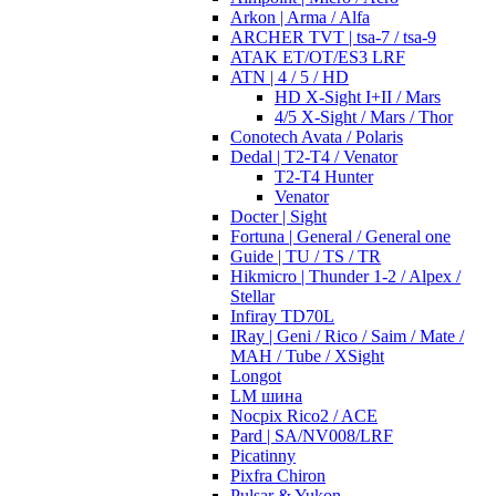
Arkon | Arma / Alfa
ARCHER TVT | tsa-7 / tsa-9
ATAK ET/OT/ES3 LRF
ATN | 4 / 5 / HD
HD X-Sight I+II / Mars
4/5 X-Sight / Mars / Thor
Conotech Avata / Polaris
Dedal | T2-T4 / Venator
T2-T4 Hunter
Venator
Docter | Sight
Fortuna | General / General one
Guide | TU / TS / TR
Hikmicro | Thunder 1-2 / Alpex /
Stellar
Infiray TD70L
IRay | Geni / Rico / Saim / Mate /
MAH / Tube / XSight
Longot
LM шина
Nocpix Rico2 / ACE
Pard | SA/NV008/LRF
Picatinny
Pixfra Chiron
Pulsar & Yukon