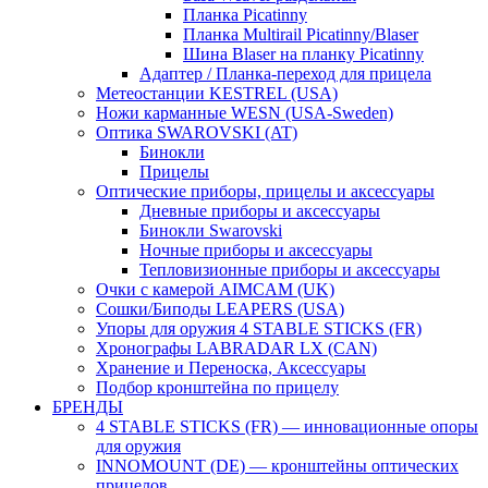
Планка Picatinny
Планка Multirail Picatinny/Blaser
Шина Blaser на планку Picatinny
Адаптер / Планка-переход для прицела
Метеостанции KESTREL (USA)
Ножи карманные WESN (USA-Sweden)
Оптика SWAROVSKI (AT)
Бинокли
Прицелы
Оптические приборы, прицелы и аксессуары
Дневные приборы и аксессуары
Бинокли Swarovski
Ночные приборы и аксессуары
Тепловизионные приборы и аксессуары
Очки с камерой AIMCAM (UK)
Сошки/Биподы LEAPERS (USA)
Упоры для оружия 4 STABLE STICKS (FR)
Хронографы LABRADAR LX (CAN)
Хранение и Переноска, Аксессуары
Подбор кронштейна по прицелу
БРЕНДЫ
4 STABLE STICKS (FR) — инновационные опоры
для оружия
INNOMOUNT (DE) — кронштейны оптических
прицелов