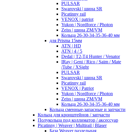
PULSAR
Swarovski | шина SR
Picatinny rail
VENOX | patriot
Yukon | Nordforce / Photon
Zeiss | шина ZM/VM
Кольца 26-30-34-35-36-40 мм
для Prisma 15мм
ATN | HD
ATN | 4 / 5
Dedal | T2-T4 Hunter / Venator
IRay | Geni / Rico / Saim / Mate
/Tube / XSight
PULSAR
Swarovski | шина SR
Picatinny rail
VENOX | Patriot
Yukon | Nordforce / Photon
Zeiss | шина ZM/VM
Кольца 26-30-34-35-36-40 мм
Кольца сменные-запасные и запчасти
Кольца для кронштейнов / запчасти
Полукольца под коллиматор / аксессуар
Picatinny | Weaver | Multirail | Blaser
База Weaver раздельная