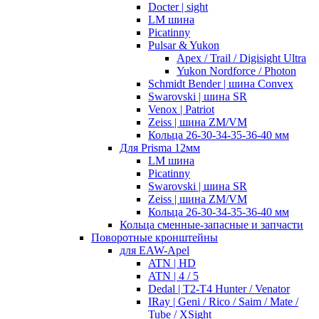
Docter | sight
LM шина
Picatinny
Pulsar & Yukon
Apex / Trail / Digisight Ultra
Yukon Nordforce / Photon
Schmidt Bender | шина Convex
Swarovski | шина SR
Venox | Patriot
Zeiss | шина ZM/VM
Кольца 26-30-34-35-36-40 мм
Для Prisma 12мм
LM шина
Picatinny
Swarovski | шина SR
Zeiss | шина ZM/VM
Кольца 26-30-34-35-36-40 мм
Кольца сменные-запасные и запчасти
Поворотные кронштейны
для EAW-Apel
ATN | HD
ATN | 4 / 5
Dedal | T2-T4 Hunter / Venator
IRay | Geni / Rico / Saim / Mate /
Tube / XSight