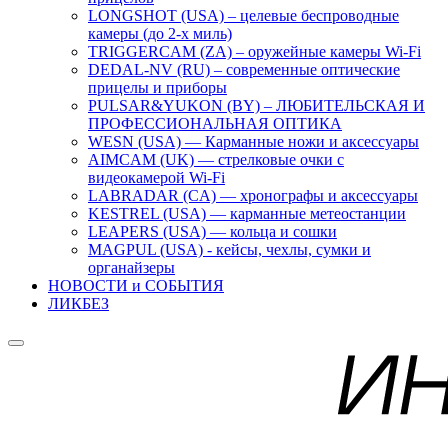
LONGSHOT (USA) – целевые беспроводные
камеры (до 2-х миль)
TRIGGERCAM (ZA) – оружейные камеры Wi-Fi
DEDAL-NV (RU) – современные оптические
прицелы и приборы
PULSAR&YUKON (BY) – ЛЮБИТЕЛЬСКАЯ И
ПРОФЕССИОНАЛЬНАЯ ОПТИКА
WESN (USA) — Карманные ножи и аксессуары
AIMCAM (UK) — стрелковые очки с
видеокамерой Wi-Fi
LABRADAR (CA) — хронографы и аксессуары
KESTREL (USA) — карманные метеостанции
LEAPERS (USA) — кольца и сошки
MAGPUL (USA) - кейсы, чехлы, сумки и
органайзеры
НОВОСТИ и СОБЫТИЯ
ЛИКБЕЗ