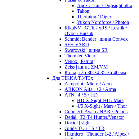
Apex / Trail / Digisight ultra
Talion
Thermion / Digex
Yukon Nordforce / Photon
RikaNV | GTR / xRS / Lesnik /
Ovod / Barsuk
Schmidt Bender | шина Convex
SFH VARD
Swarovski | шина SR
Thermtec Vidar
Venox | Patriot
Zeiss | шина ZM/VM
Кольца 26-30-34-35-36-40 мм
Для TIKKA T3/T3x
Aimpoint | Micro / Acro
ARKON Alfa 1+2 / Arma
ATN | 4 / 5 / HD
HD X-Sight I+II / Mars
4/5 X-Sight / Mars / Thor
Conotech Avata / NAR / Polaris
Dedal | T2-T4 Hunter/Venator
Docter | sight
Guide TU / TS / TR
Hikmicro | Thunder 1-2 / Alpex /