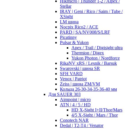
Hikmicro | Thunder 1-2 / Alpex /
Stellar
IRAY | Geni / Rico / Saim / Tube /
XSight
LM шина
Nocpix Rico2 / ACE
PARD | SA/NV008/S/LRF
Picatinny
Pulsar & Yukon
Apex / Trail / Digisight ultra
Thermion / Digex
Yukon Photon / Nordforce
RikaNV xRS / Lesnik / Barsuk
Swarovski | шина SR
SFH VARD
Venox | Patriot
Zeiss | шина ZM/VM
Кольца 26-30-34-35-36-40 мм
Для SAUER 303
Aimpoint | micro
ATN | 4 / 5 / HD
HD X-Sight I+II/Thor/Mars
4/5 X-Sight / Mars / Thor
Conotech NAR
Dedal | T2-T4 / Venator