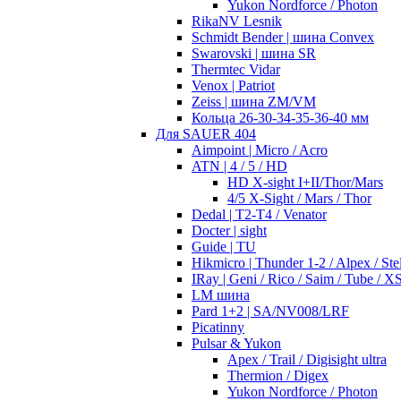
Yukon Nordforce / Photon
RikaNV Lesnik
Schmidt Bender | шина Convex
Swarovski | шина SR
Thermtec Vidar
Venox | Patriot
Zeiss | шина ZM/VM
Кольца 26-30-34-35-36-40 мм
Для SAUER 404
Aimpoint | Micro / Acro
ATN | 4 / 5 / HD
HD X-sight I+II/Thor/Mars
4/5 X-Sight / Mars / Thor
Dedal | T2-T4 / Venator
Docter | sight
Guide | TU
Hikmicro | Thunder 1-2 / Alpex / Stel
IRay | Geni / Rico / Saim / Tube / X
LM шина
Pard 1+2 | SA/NV008/LRF
Picatinny
Pulsar & Yukon
Apex / Trail / Digisight ultra
Thermion / Digex
Yukon Nordforce / Photon