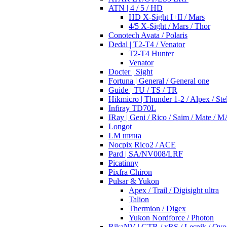
ATN | 4 / 5 / HD
HD X-Sight I+II / Mars
4/5 X-Sight / Mars / Thor
Conotech Avata / Polaris
Dedal | T2-T4 / Venator
T2-T4 Hunter
Venator
Docter | Sight
Fortuna | General / General one
Guide | TU / TS / TR
Hikmicro | Thunder 1-2 / Alpex / Stel
Infiray TD70L
IRay | Geni / Rico / Saim / Mate / 
Longot
LM шина
Nocpix Rico2 / ACE
Pard | SA/NV008/LRF
Picatinny
Pixfra Chiron
Pulsar & Yukon
Apex / Trail / Digisight ultra
Talion
Thermion / Digex
Yukon Nordforce / Photon
RikaNV | GTR / xRS / Lesnik / Ovo