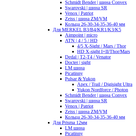
Schmidt Bender | шина Convex
Swarovski | шина SR
Venox | Patriot
Zeiss | шина ZM/VM
Кольца 26-30-34-35-36-40 мм
Для MERKEL B3/B4/KR1/K3/K5
Aimpoint | micro
ATN | 4 / 5 / HD
4/5 X-Sight / Mars / Thor
HD X-sight I+II/Thor/Mars
Dedal | T2-T4 / Venator
Docter | sight
LM шина
Picatinny
Pulsar & Yukon
Apex / Trail / Digisight Ultra
Yukon Nordforce / Photon
Schmidt Bender | шина Convex
Swarovski | шина SR
Venox | Patriot
Zeiss | шина ZM/VM
Кольца 26-30-34-35-36-40 мм
Для Prisma 12мм
LM шина
Picatinny