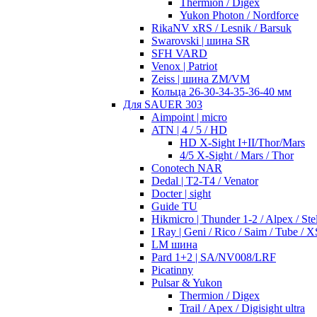
Thermion / Digex
Yukon Photon / Nordforce
RikaNV xRS / Lesnik / Barsuk
Swarovski | шина SR
SFH VARD
Venox | Patriot
Zeiss | шина ZM/VM
Кольца 26-30-34-35-36-40 мм
Для SAUER 303
Aimpoint | micro
ATN | 4 / 5 / HD
HD X-Sight I+II/Thor/Mars
4/5 X-Sight / Mars / Thor
Conotech NAR
Dedal | T2-T4 / Venator
Docter | sight
Guide TU
Hikmicro | Thunder 1-2 / Alpex / Stel
I Ray | Geni / Rico / Saim / Tube / X
LM шина
Pard 1+2 | SA/NV008/LRF
Picatinny
Pulsar & Yukon
Thermion / Digex
Trail / Apex / Digisight ultra