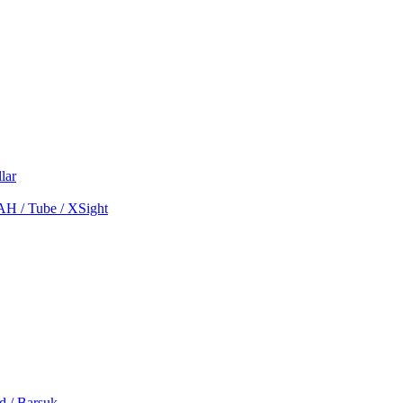
lar
MAH / Tube / XSight
d / Barsuk