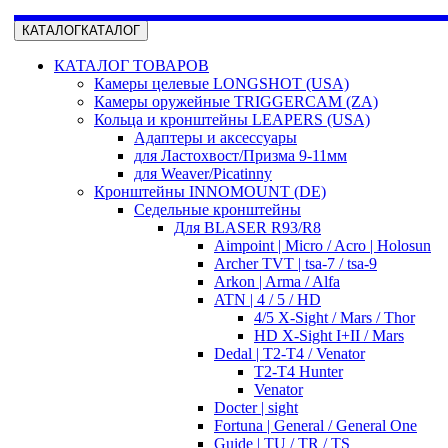
КАТАЛОГ
КАТАЛОГ
КАТАЛОГ ТОВАРОВ
Камеры целевые LONGSHOT (USA)
Камеры оружейные TRIGGERCAM (ZA)
Кольца и кронштейны LEAPERS (USA)
Адаптеры и аксессуары
для Ластохвост/Призма 9-11мм
для Weaver/Picatinny
Кронштейны INNOMOUNT (DE)
Седельные кронштейны
Для BLASER R93/R8
Aimpoint | Micro / Acro | Holosun
Archer TVT | tsa-7 / tsa-9
Arkon | Arma / Alfa
ATN | 4 / 5 / HD
4/5 X-Sight / Mars / Thor
HD X-Sight I+II / Mars
Dedal | T2-T4 / Venator
T2-T4 Hunter
Venator
Docter | sight
Fortuna | General / General One
Guide | TU / TR / TS