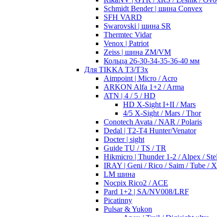
Schmidt Bender | шина Convex
SFH VARD
Swarovski | шина SR
Thermtec Vidar
Venox | Patriot
Zeiss | шина ZM/VM
Кольца 26-30-34-35-36-40 мм
Для TIKKA T3/T3x
Aimpoint | Micro / Acro
ARKON Alfa 1+2 / Arma
ATN | 4 / 5 / HD
HD X-Sight I+II / Mars
4/5 X-Sight / Mars / Thor
Conotech Avata / NAR / Polaris
Dedal | T2-T4 Hunter/Venator
Docter | sight
Guide TU / TS / TR
Hikmicro | Thunder 1-2 / Alpex / Stel
IRAY | Geni / Rico / Saim / Tube / 
LM шина
Nocpix Rico2 / ACE
Pard 1+2 | SA/NV008/LRF
Picatinny
Pulsar & Yukon