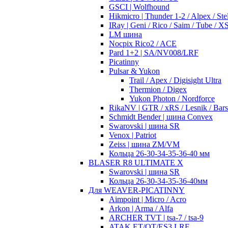
GSCI | Wolfhound
Hikmicro | Thunder 1-2 / Alpex / Stel
IRay | Geni / Rico / Saim / Tube / 
LM шина
Nocpix Rico2 / ACE
Pard 1+2 | SA/NV008/LRF
Picatinny
Pulsar & Yukon
Trail / Apex / Digisight Ultra
Thermion / Digex
Yukon Photon / Nordforce
RikaNV | GTR / xRS / Lesnik / Bar
Schmidt Bender | шина Convex
Swarovski | шина SR
Venox | Patriot
Zeiss | шина ZM/VM
Кольца 26-30-34-35-36-40 мм
BLASER R8 ULTIMATE X
Swarovski | шина SR
Кольца 26-30-34-35-36-40мм
Для WEAVER-PICATINNY
Aimpoint | Micro / Acro
Arkon | Arma / Alfa
ARCHER TVT | tsa-7 / tsa-9
ATAK ET/OT/ES3 LRF