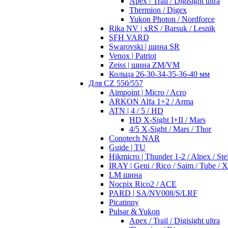
Apex / Trail / Digisight ultra
Thermion / Digex
Yukon Photon / Nordforce
Rika NV | xRS / Barsuk / Lesnik
SFH VARD
Swarovski | шина SR
Venox | Patriot
Zeiss | шина ZM/VM
Кольца 26-30-34-35-36-40 мм
Для CZ 550/557
Aimpoint | Micro / Acro
ARKON Alfa 1+2 / Arma
ATN | 4 / 5 / HD
HD X-Sight I+II / Mars
4/5 X-Sight / Mars / Thor
Conotech NAR
Guide | TU
Hikmicro | Thunder 1-2 / Alpex / Stel
IRAY | Geni / Rico / Saim / Tube / 
LM шина
Nocpix Rico2 / ACE
PARD | SA/NV008/S/LRF
Picatinny
Pulsar & Yukon
Apex / Trail / Digisight ultra