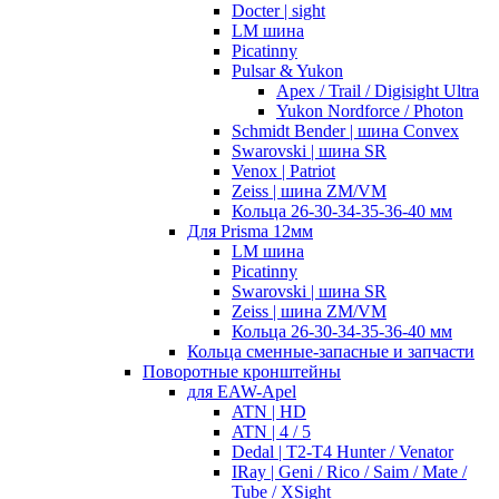
Docter | sight
LM шина
Picatinny
Pulsar & Yukon
Apex / Trail / Digisight Ultra
Yukon Nordforce / Photon
Schmidt Bender | шина Convex
Swarovski | шина SR
Venox | Patriot
Zeiss | шина ZM/VM
Кольца 26-30-34-35-36-40 мм
Для Prisma 12мм
LM шина
Picatinny
Swarovski | шина SR
Zeiss | шина ZM/VM
Кольца 26-30-34-35-36-40 мм
Кольца сменные-запасные и запчасти
Поворотные кронштейны
для EAW-Apel
ATN | HD
ATN | 4 / 5
Dedal | T2-T4 Hunter / Venator
IRay | Geni / Rico / Saim / Mate /
Tube / XSight