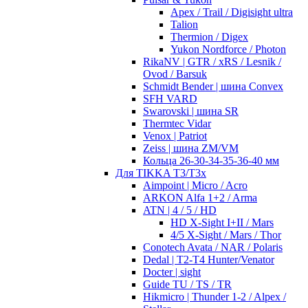
Apex / Trail / Digisight ultra
Talion
Thermion / Digex
Yukon Nordforce / Photon
RikaNV | GTR / xRS / Lesnik /
Ovod / Barsuk
Schmidt Bender | шина Convex
SFH VARD
Swarovski | шина SR
Thermtec Vidar
Venox | Patriot
Zeiss | шина ZM/VM
Кольца 26-30-34-35-36-40 мм
Для TIKKA T3/T3x
Aimpoint | Micro / Acro
ARKON Alfa 1+2 / Arma
ATN | 4 / 5 / HD
HD X-Sight I+II / Mars
4/5 X-Sight / Mars / Thor
Conotech Avata / NAR / Polaris
Dedal | T2-T4 Hunter/Venator
Docter | sight
Guide TU / TS / TR
Hikmicro | Thunder 1-2 / Alpex /