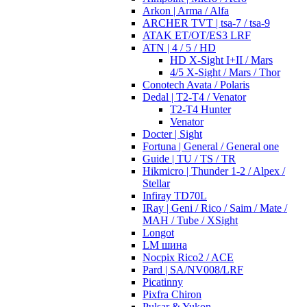
Arkon | Arma / Alfa
ARCHER TVT | tsa-7 / tsa-9
ATAK ET/OT/ES3 LRF
ATN | 4 / 5 / HD
HD X-Sight I+II / Mars
4/5 X-Sight / Mars / Thor
Conotech Avata / Polaris
Dedal | T2-T4 / Venator
T2-T4 Hunter
Venator
Docter | Sight
Fortuna | General / General one
Guide | TU / TS / TR
Hikmicro | Thunder 1-2 / Alpex /
Stellar
Infiray TD70L
IRay | Geni / Rico / Saim / Mate /
MAH / Tube / XSight
Longot
LM шина
Nocpix Rico2 / ACE
Pard | SA/NV008/LRF
Picatinny
Pixfra Chiron
Pulsar & Yukon