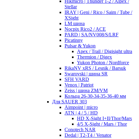
Hikmicro | Thunder 1-2 / Alpex /
Stellar
IRAY | Geni / Rico / Saim / Tube /
XSight
LM шина
Nocpix Rico2 / ACE
PARD | SA/NV008/S/LRF
Picatinny
Pulsar & Yukon
Apex / Trail / Digisight ultra
Thermion / Digex
Yukon Photon / Nordforce
RikaNV xRS / Lesnik / Barsuk
Swarovski | шина SR
SFH VARD
Venox | Patriot
Zeiss | шина ZM/VM
Кольца 26-30-34-35-36-40 мм
Для SAUER 303
Aimpoint | micro
ATN | 4 / 5 / HD
HD X-Sight I+II/Thor/Mars
4/5 X-Sight / Mars / Thor
Conotech NAR
Dedal | T2-T4 / Venator