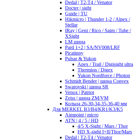
Dedal | T2-T4 / Venator
Docter | sight
Guide | TU
Hikmicro | Thunder 1-2 / Alpex /
Stellar
IRay | Geni / Rico / Saim / Tube /
XSight
LM шина
Pard 1+2 | SA/NV008/LRF
Picatinny
Pulsar & Yukon
Apex / Trail / Digisight ultra
Thermion / Digex
Yukon Nordforce / Photon
Schmidt Bender | шина Convex
Swarovski | шина SR
Venox | Patriot
Zeiss | шина ZM/VM
Кольца 26-30-34-35-36-40 мм
Для MERKEL B3/B4/KR1/K3/K5
Aimpoint | micro
ATN | 4 / 5 / HD
4/5 X-Sight / Mars / Thor
HD X-sight I+II/Thor/Mars
Dedal | T2-T4 / Venator