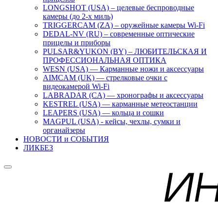
LONGSHOT (USA) – целевые беспроводные
камеры (до 2-х миль)
TRIGGERCAM (ZA) – оружейные камеры Wi-Fi
DEDAL-NV (RU) – современные оптические
прицелы и приборы
PULSAR&YUKON (BY) – ЛЮБИТЕЛЬСКАЯ И
ПРОФЕССИОНАЛЬНАЯ ОПТИКА
WESN (USA) — Карманные ножи и аксессуары
AIMCAM (UK) — стрелковые очки с
видеокамерой Wi-Fi
LABRADAR (CA) — хронографы и аксессуары
KESTREL (USA) — карманные метеостанции
LEAPERS (USA) — кольца и сошки
MAGPUL (USA) - кейсы, чехлы, сумки и
органайзеры
НОВОСТИ и СОБЫТИЯ
ЛИКБЕЗ