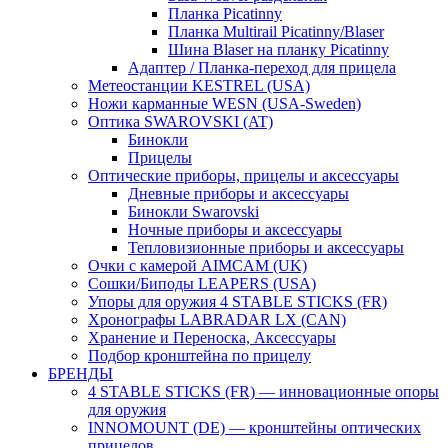
Планка Picatinny
Планка Multirail Picatinny/Blaser
Шина Blaser на планку Picatinny
Адаптер / Планка-переход для прицела
Метеостанции KESTREL (USA)
Ножи карманные WESN (USA-Sweden)
Оптика SWAROVSKI (AT)
Бинокли
Прицелы
Оптические приборы, прицелы и аксессуары
Дневные приборы и аксессуары
Бинокли Swarovski
Ночные приборы и аксессуары
Тепловизионные приборы и аксессуары
Очки с камерой AIMCAM (UK)
Сошки/Биподы LEAPERS (USA)
Упоры для оружия 4 STABLE STICKS (FR)
Хронографы LABRADAR LX (CAN)
Хранение и Переноска, Аксессуары
Подбор кронштейна по прицелу
БРЕНДЫ
4 STABLE STICKS (FR) — инновационные опоры
для оружия
INNOMOUNT (DE) — кронштейны оптических
прицелов