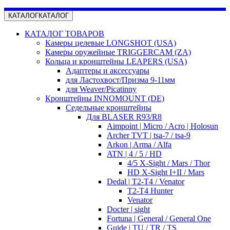
КАТАЛОГ
КАТАЛОГ
КАТАЛОГ ТОВАРОВ
Камеры целевые LONGSHOT (USA)
Камеры оружейные TRIGGERCAM (ZA)
Кольца и кронштейны LEAPERS (USA)
Адаптеры и аксессуары
для Ластохвост/Призма 9-11мм
для Weaver/Picatinny
Кронштейны INNOMOUNT (DE)
Седельные кронштейны
Для BLASER R93/R8
Aimpoint | Micro / Acro | Holosun
Archer TVT | tsa-7 / tsa-9
Arkon | Arma / Alfa
ATN | 4 / 5 / HD
4/5 X-Sight / Mars / Thor
HD X-Sight I+II / Mars
Dedal | T2-T4 / Venator
T2-T4 Hunter
Venator
Docter | sight
Fortuna | General / General One
Guide | TU / TR / TS