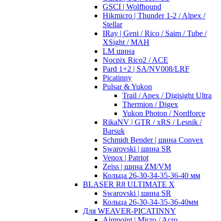
GSCI | Wolfhound
Hikmicro | Thunder 1-2 / Alpex /
Stellar
IRay | Geni / Rico / Saim / Tube /
XSight / MAH
LM шина
Nocpix Rico2 / ACE
Pard 1+2 | SA/NV008/LRF
Picatinny
Pulsar & Yukon
Trail / Apex / Digisight Ultra
Thermion / Digex
Yukon Photon / Nordforce
RikaNV | GTR / xRS / Lesnik /
Barsuk
Schmidt Bender | шина Convex
Swarovski | шина SR
Venox | Patriot
Zeiss | шина ZM/VM
Кольца 26-30-34-35-36-40 мм
BLASER R8 ULTIMATE X
Swarovski | шина SR
Кольца 26-30-34-35-36-40мм
Для WEAVER-PICATINNY
Aimpoint | Micro / Acro