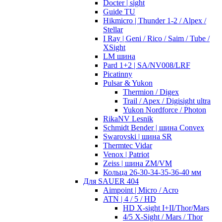
Docter | sight
Guide TU
Hikmicro | Thunder 1-2 / Alpex /
Stellar
I Ray | Geni / Rico / Saim / Tube /
XSight
LM шина
Pard 1+2 | SA/NV008/LRF
Picatinny
Pulsar & Yukon
Thermion / Digex
Trail / Apex / Digisight ultra
Yukon Nordforce / Photon
RikaNV Lesnik
Schmidt Bender | шина Convex
Swarovski | шина SR
Thermtec Vidar
Venox | Patriot
Zeiss | шина ZM/VM
Кольца 26-30-34-35-36-40 мм
Для SAUER 404
Aimpoint | Micro / Acro
ATN | 4 / 5 / HD
HD X-sight I+II/Thor/Mars
4/5 X-Sight / Mars / Thor