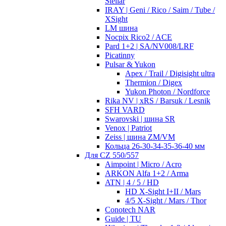
Stellar
IRAY | Geni / Rico / Saim / Tube /
XSight
LM шина
Nocpix Rico2 / ACE
Pard 1+2 | SA/NV008/LRF
Picatinny
Pulsar & Yukon
Apex / Trail / Digisight ultra
Thermion / Digex
Yukon Photon / Nordforce
Rika NV | xRS / Barsuk / Lesnik
SFH VARD
Swarovski | шина SR
Venox | Patriot
Zeiss | шина ZM/VM
Кольца 26-30-34-35-36-40 мм
Для CZ 550/557
Aimpoint | Micro / Acro
ARKON Alfa 1+2 / Arma
ATN | 4 / 5 / HD
HD X-Sight I+II / Mars
4/5 X-Sight / Mars / Thor
Conotech NAR
Guide | TU