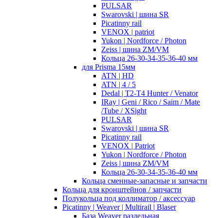
PULSAR
Swarovski | шина SR
Picatinny rail
VENOX | patriot
Yukon | Nordforce / Photon
Zeiss | шина ZM/VM
Кольца 26-30-34-35-36-40 мм
для Prisma 15мм
ATN | HD
ATN | 4 / 5
Dedal | T2-T4 Hunter / Venator
IRay | Geni / Rico / Saim / Mate
/Tube / XSight
PULSAR
Swarovski | шина SR
Picatinny rail
VENOX | Patriot
Yukon | Nordforce / Photon
Zeiss | шина ZM/VM
Кольца 26-30-34-35-36-40 мм
Кольца сменные-запасные и запчасти
Кольца для кронштейнов / запчасти
Полукольца под коллиматор / аксессуар
Picatinny | Weaver | Multirail | Blaser
База Weaver раздельная