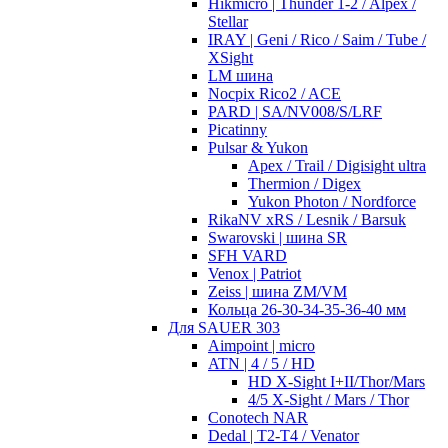
Hikmicro | Thunder 1-2 / Alpex /
Stellar
IRAY | Geni / Rico / Saim / Tube /
XSight
LM шина
Nocpix Rico2 / ACE
PARD | SA/NV008/S/LRF
Picatinny
Pulsar & Yukon
Apex / Trail / Digisight ultra
Thermion / Digex
Yukon Photon / Nordforce
RikaNV xRS / Lesnik / Barsuk
Swarovski | шина SR
SFH VARD
Venox | Patriot
Zeiss | шина ZM/VM
Кольца 26-30-34-35-36-40 мм
Для SAUER 303
Aimpoint | micro
ATN | 4 / 5 / HD
HD X-Sight I+II/Thor/Mars
4/5 X-Sight / Mars / Thor
Conotech NAR
Dedal | T2-T4 / Venator