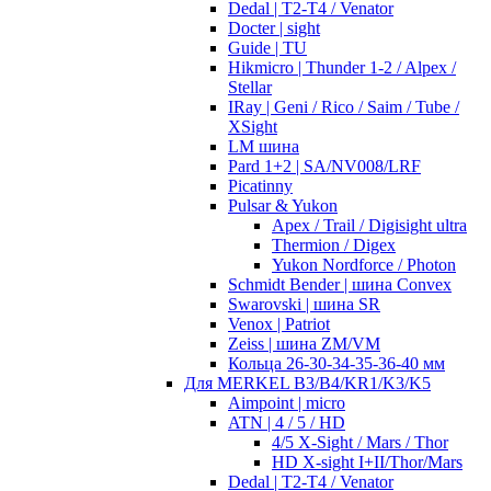
Dedal | T2-T4 / Venator
Docter | sight
Guide | TU
Hikmicro | Thunder 1-2 / Alpex /
Stellar
IRay | Geni / Rico / Saim / Tube /
XSight
LM шина
Pard 1+2 | SA/NV008/LRF
Picatinny
Pulsar & Yukon
Apex / Trail / Digisight ultra
Thermion / Digex
Yukon Nordforce / Photon
Schmidt Bender | шина Convex
Swarovski | шина SR
Venox | Patriot
Zeiss | шина ZM/VM
Кольца 26-30-34-35-36-40 мм
Для MERKEL B3/B4/KR1/K3/K5
Aimpoint | micro
ATN | 4 / 5 / HD
4/5 X-Sight / Mars / Thor
HD X-sight I+II/Thor/Mars
Dedal | T2-T4 / Venator