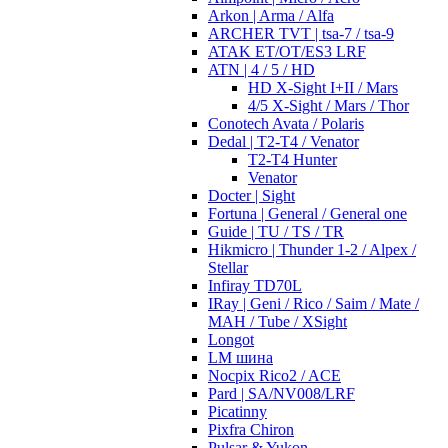
Arkon | Arma / Alfa
ARCHER TVT | tsa-7 / tsa-9
ATAK ET/OT/ES3 LRF
ATN | 4 / 5 / HD
HD X-Sight I+II / Mars
4/5 X-Sight / Mars / Thor
Conotech Avata / Polaris
Dedal | T2-T4 / Venator
T2-T4 Hunter
Venator
Docter | Sight
Fortuna | General / General one
Guide | TU / TS / TR
Hikmicro | Thunder 1-2 / Alpex /
Stellar
Infiray TD70L
IRay | Geni / Rico / Saim / Mate /
MAH / Tube / XSight
Longot
LM шина
Nocpix Rico2 / ACE
Pard | SA/NV008/LRF
Picatinny
Pixfra Chiron
Pulsar & Yukon