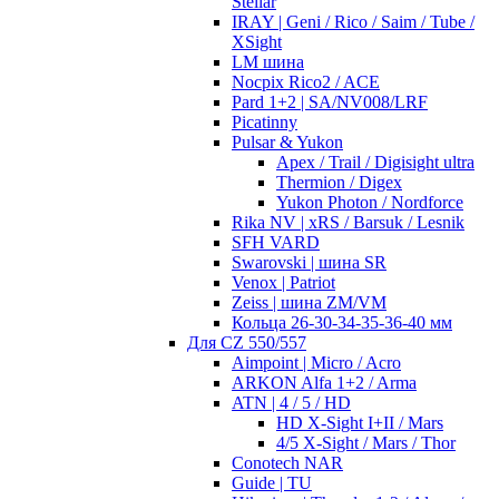
Stellar
IRAY | Geni / Rico / Saim / Tube /
XSight
LM шина
Nocpix Rico2 / ACE
Pard 1+2 | SA/NV008/LRF
Picatinny
Pulsar & Yukon
Apex / Trail / Digisight ultra
Thermion / Digex
Yukon Photon / Nordforce
Rika NV | xRS / Barsuk / Lesnik
SFH VARD
Swarovski | шина SR
Venox | Patriot
Zeiss | шина ZM/VM
Кольца 26-30-34-35-36-40 мм
Для CZ 550/557
Aimpoint | Micro / Acro
ARKON Alfa 1+2 / Arma
ATN | 4 / 5 / HD
HD X-Sight I+II / Mars
4/5 X-Sight / Mars / Thor
Conotech NAR
Guide | TU