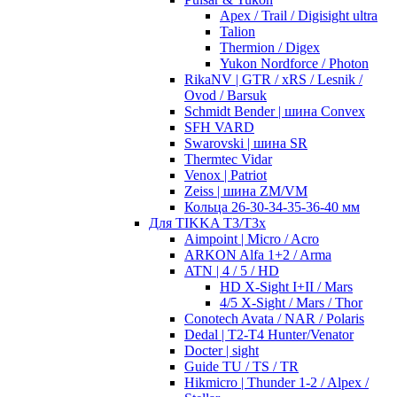
Apex / Trail / Digisight ultra
Talion
Thermion / Digex
Yukon Nordforce / Photon
RikaNV | GTR / xRS / Lesnik /
Ovod / Barsuk
Schmidt Bender | шина Convex
SFH VARD
Swarovski | шина SR
Thermtec Vidar
Venox | Patriot
Zeiss | шина ZM/VM
Кольца 26-30-34-35-36-40 мм
Для TIKKA T3/T3x
Aimpoint | Micro / Acro
ARKON Alfa 1+2 / Arma
ATN | 4 / 5 / HD
HD X-Sight I+II / Mars
4/5 X-Sight / Mars / Thor
Conotech Avata / NAR / Polaris
Dedal | T2-T4 Hunter/Venator
Docter | sight
Guide TU / TS / TR
Hikmicro | Thunder 1-2 / Alpex /