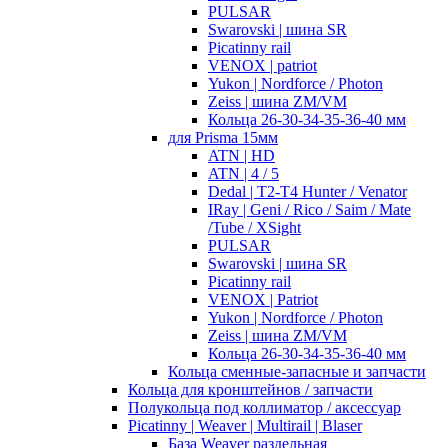
PULSAR
Swarovski | шина SR
Picatinny rail
VENOX | patriot
Yukon | Nordforce / Photon
Zeiss | шина ZM/VM
Кольца 26-30-34-35-36-40 мм
для Prisma 15мм
ATN | HD
ATN | 4 / 5
Dedal | T2-T4 Hunter / Venator
IRay | Geni / Rico / Saim / Mate
/Tube / XSight
PULSAR
Swarovski | шина SR
Picatinny rail
VENOX | Patriot
Yukon | Nordforce / Photon
Zeiss | шина ZM/VM
Кольца 26-30-34-35-36-40 мм
Кольца сменные-запасные и запчасти
Кольца для кронштейнов / запчасти
Полукольца под коллиматор / аксессуар
Picatinny | Weaver | Multirail | Blaser
База Weaver раздельная