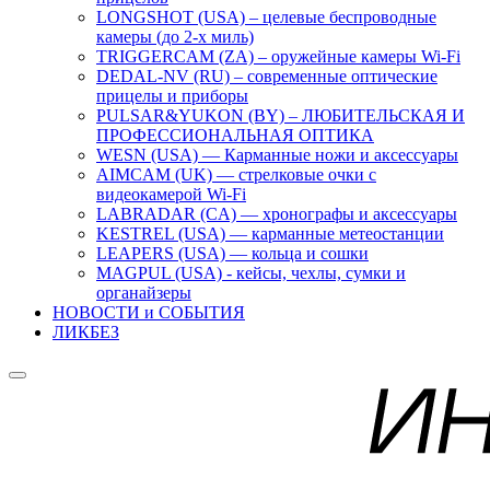
LONGSHOT (USA) – целевые беспроводные
камеры (до 2-х миль)
TRIGGERCAM (ZA) – оружейные камеры Wi-Fi
DEDAL-NV (RU) – современные оптические
прицелы и приборы
PULSAR&YUKON (BY) – ЛЮБИТЕЛЬСКАЯ И
ПРОФЕССИОНАЛЬНАЯ ОПТИКА
WESN (USA) — Карманные ножи и аксессуары
AIMCAM (UK) — стрелковые очки с
видеокамерой Wi-Fi
LABRADAR (CA) — хронографы и аксессуары
KESTREL (USA) — карманные метеостанции
LEAPERS (USA) — кольца и сошки
MAGPUL (USA) - кейсы, чехлы, сумки и
органайзеры
НОВОСТИ и СОБЫТИЯ
ЛИКБЕЗ