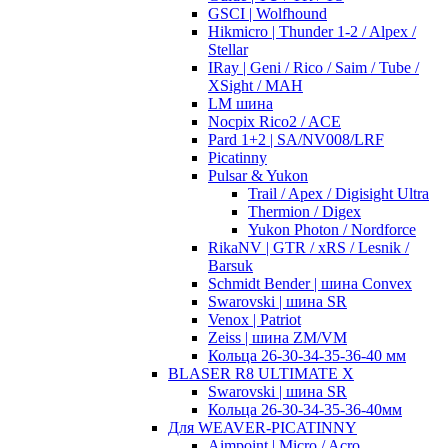
GSCI | Wolfhound
Hikmicro | Thunder 1-2 / Alpex /
Stellar
IRay | Geni / Rico / Saim / Tube /
XSight / MAH
LM шина
Nocpix Rico2 / ACE
Pard 1+2 | SA/NV008/LRF
Picatinny
Pulsar & Yukon
Trail / Apex / Digisight Ultra
Thermion / Digex
Yukon Photon / Nordforce
RikaNV | GTR / xRS / Lesnik /
Barsuk
Schmidt Bender | шина Convex
Swarovski | шина SR
Venox | Patriot
Zeiss | шина ZM/VM
Кольца 26-30-34-35-36-40 мм
BLASER R8 ULTIMATE X
Swarovski | шина SR
Кольца 26-30-34-35-36-40мм
Для WEAVER-PICATINNY
Aimpoint | Micro / Acro