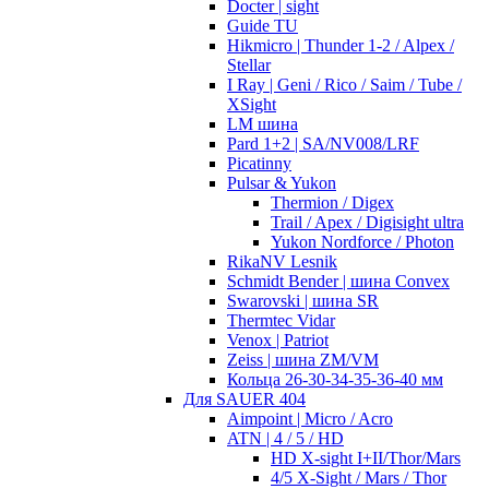
Docter | sight
Guide TU
Hikmicro | Thunder 1-2 / Alpex /
Stellar
I Ray | Geni / Rico / Saim / Tube /
XSight
LM шина
Pard 1+2 | SA/NV008/LRF
Picatinny
Pulsar & Yukon
Thermion / Digex
Trail / Apex / Digisight ultra
Yukon Nordforce / Photon
RikaNV Lesnik
Schmidt Bender | шина Convex
Swarovski | шина SR
Thermtec Vidar
Venox | Patriot
Zeiss | шина ZM/VM
Кольца 26-30-34-35-36-40 мм
Для SAUER 404
Aimpoint | Micro / Acro
ATN | 4 / 5 / HD
HD X-sight I+II/Thor/Mars
4/5 X-Sight / Mars / Thor