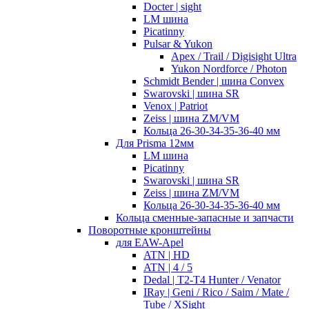
Docter | sight
LM шина
Picatinny
Pulsar & Yukon
Apex / Trail / Digisight Ultra
Yukon Nordforce / Photon
Schmidt Bender | шина Convex
Swarovski | шина SR
Venox | Patriot
Zeiss | шина ZM/VM
Кольца 26-30-34-35-36-40 мм
Для Prisma 12мм
LM шина
Picatinny
Swarovski | шина SR
Zeiss | шина ZM/VM
Кольца 26-30-34-35-36-40 мм
Кольца сменные-запасные и запчасти
Поворотные кронштейны
для EAW-Apel
ATN | HD
ATN | 4 / 5
Dedal | T2-T4 Hunter / Venator
IRay | Geni / Rico / Saim / Mate /
Tube / XSight