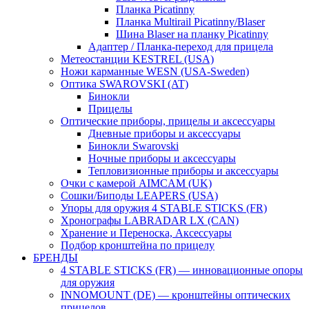
Планка Picatinny
Планка Multirail Picatinny/Blaser
Шина Blaser на планку Picatinny
Адаптер / Планка-переход для прицела
Метеостанции KESTREL (USA)
Ножи карманные WESN (USA-Sweden)
Оптика SWAROVSKI (AT)
Бинокли
Прицелы
Оптические приборы, прицелы и аксессуары
Дневные приборы и аксессуары
Бинокли Swarovski
Ночные приборы и аксессуары
Тепловизионные приборы и аксессуары
Очки с камерой AIMCAM (UK)
Сошки/Биподы LEAPERS (USA)
Упоры для оружия 4 STABLE STICKS (FR)
Хронографы LABRADAR LX (CAN)
Хранение и Переноска, Аксессуары
Подбор кронштейна по прицелу
БРЕНДЫ
4 STABLE STICKS (FR) — инновационные опоры
для оружия
INNOMOUNT (DE) — кронштейны оптических
прицелов