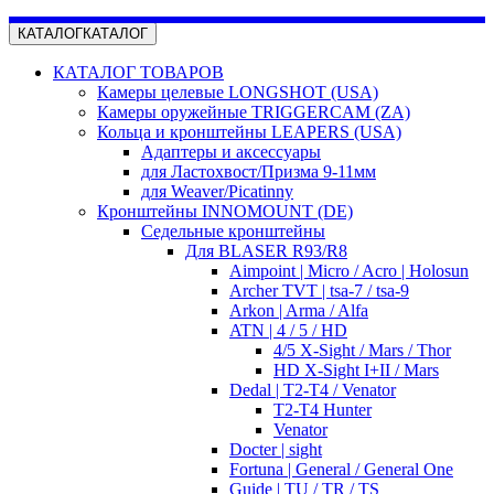
КАТАЛОГ
КАТАЛОГ
КАТАЛОГ ТОВАРОВ
Камеры целевые LONGSHOT (USA)
Камеры оружейные TRIGGERCAM (ZA)
Кольца и кронштейны LEAPERS (USA)
Адаптеры и аксессуары
для Ластохвост/Призма 9-11мм
для Weaver/Picatinny
Кронштейны INNOMOUNT (DE)
Седельные кронштейны
Для BLASER R93/R8
Aimpoint | Micro / Acro | Holosun
Archer TVT | tsa-7 / tsa-9
Arkon | Arma / Alfa
ATN | 4 / 5 / HD
4/5 X-Sight / Mars / Thor
HD X-Sight I+II / Mars
Dedal | T2-T4 / Venator
T2-T4 Hunter
Venator
Docter | sight
Fortuna | General / General One
Guide | TU / TR / TS