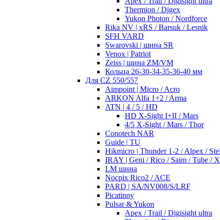
Apex / Trail / Digisight ultra
Thermion / Digex
Yukon Photon / Nordforce
Rika NV | xRS / Barsuk / Lesnik
SFH VARD
Swarovski | шина SR
Venox | Patriot
Zeiss | шина ZM/VM
Кольца 26-30-34-35-36-40 мм
Для CZ 550/557
Aimpoint | Micro / Acro
ARKON Alfa 1+2 / Arma
ATN | 4 / 5 / HD
HD X-Sight I+II / Mars
4/5 X-Sight / Mars / Thor
Conotech NAR
Guide | TU
Hikmicro | Thunder 1-2 / Alpex / Stel
IRAY | Geni / Rico / Saim / Tube / 
LM шина
Nocpix Rico2 / ACE
PARD | SA/NV008/S/LRF
Picatinny
Pulsar & Yukon
Apex / Trail / Digisight ultra