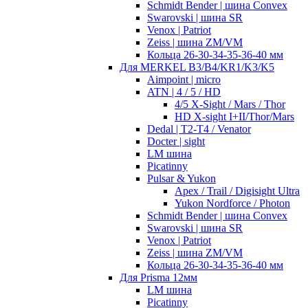
Schmidt Bender | шина Convex
Swarovski | шина SR
Venox | Patriot
Zeiss | шина ZM/VM
Кольца 26-30-34-35-36-40 мм
Для MERKEL B3/B4/KR1/K3/K5
Aimpoint | micro
ATN | 4 / 5 / HD
4/5 X-Sight / Mars / Thor
HD X-sight I+II/Thor/Mars
Dedal | T2-T4 / Venator
Docter | sight
LM шина
Picatinny
Pulsar & Yukon
Apex / Trail / Digisight Ultra
Yukon Nordforce / Photon
Schmidt Bender | шина Convex
Swarovski | шина SR
Venox | Patriot
Zeiss | шина ZM/VM
Кольца 26-30-34-35-36-40 мм
Для Prisma 12мм
LM шина
Picatinny