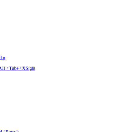
lar
MAH / Tube / XSight
d / Barsuk