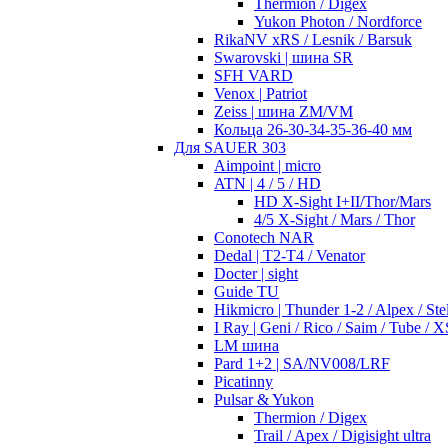
Thermion / Digex
Yukon Photon / Nordforce
RikaNV xRS / Lesnik / Barsuk
Swarovski | шина SR
SFH VARD
Venox | Patriot
Zeiss | шина ZM/VM
Кольца 26-30-34-35-36-40 мм
Для SAUER 303
Aimpoint | micro
ATN | 4 / 5 / HD
HD X-Sight I+II/Thor/Mars
4/5 X-Sight / Mars / Thor
Conotech NAR
Dedal | T2-T4 / Venator
Docter | sight
Guide TU
Hikmicro | Thunder 1-2 / Alpex / Stel
I Ray | Geni / Rico / Saim / Tube / X
LM шина
Pard 1+2 | SA/NV008/LRF
Picatinny
Pulsar & Yukon
Thermion / Digex
Trail / Apex / Digisight ultra