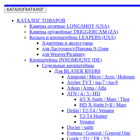
КАТАЛОГ
КАТАЛОГ
КАТАЛОГ ТОВАРОВ
Камеры целевые LONGSHOT (USA)
Камеры оружейные TRIGGERCAM (ZA)
Кольца и кронштейны LEAPERS (USA)
Адаптеры и аксессуары
для Ластохвост/Призма 9-11мм
для Weaver/Picatinny
Кронштейны INNOMOUNT (DE)
Седельные кронштейны
Для BLASER R93/R8
Aimpoint | Micro / Acro | Holosun
Archer TVT | tsa-7 / tsa-9
Arkon | Arma / Alfa
ATN | 4 / 5 / HD
4/5 X-Sight / Mars / Thor
HD X-Sight I+II / Mars
Dedal | T2-T4 / Venator
T2-T4 Hunter
Venator
Docter | sight
Fortuna | General / General One
Guide | TU / TR / TS