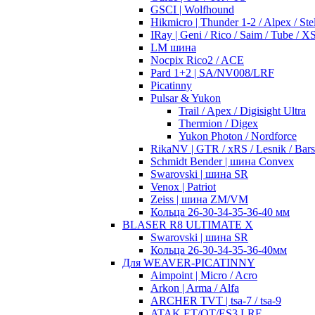
GSCI | Wolfhound
Hikmicro | Thunder 1-2 / Alpex / Stel
IRay | Geni / Rico / Saim / Tube / 
LM шина
Nocpix Rico2 / ACE
Pard 1+2 | SA/NV008/LRF
Picatinny
Pulsar & Yukon
Trail / Apex / Digisight Ultra
Thermion / Digex
Yukon Photon / Nordforce
RikaNV | GTR / xRS / Lesnik / Bar
Schmidt Bender | шина Convex
Swarovski | шина SR
Venox | Patriot
Zeiss | шина ZM/VM
Кольца 26-30-34-35-36-40 мм
BLASER R8 ULTIMATE X
Swarovski | шина SR
Кольца 26-30-34-35-36-40мм
Для WEAVER-PICATINNY
Aimpoint | Micro / Acro
Arkon | Arma / Alfa
ARCHER TVT | tsa-7 / tsa-9
ATAK ET/OT/ES3 LRF