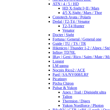
ATN | 4 / 5 / HD
HD X-Sight I+II / Mars
4/5 X-Sight / Mars / Thor
Conotech Avata / Polaris
Dedal | T2-T4 / Venator
T2-T4 Hunter
Venator
Docter | Sight
Fortuna | General / General one
Guide | TU / TS / TR
Hikmicro | Thunder 1-2 / Alpex / Stel
Infiray TD70L
IRay | Geni / Rico / Saim / Mate / 
Longot
LM шина
Nocpix Rico2 / ACE
Pard | SA/NV008/LRF
Picatinny
Pixfra Chiron
Pulsar & Yukon
Apex / Trail / Digisight ultra
Talion
Thermion / Digex
Yukon Nordforce / Photon
RikaNV | GTR / xRS / Lesnik / Ovo