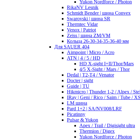
Yukon Nordforce / Photon
RikaNV Lesnik
Schmidt Bender | шина Convex
Swarovski | шина SR
Thermtec Vidar
Venox | Patriot
Zeiss | шина ZM/VM
Кольца 26-30-34-35-36-40 мм
Для SAUER 404
Aimpoint | Micro / Acro
ATN | 4 / 5 / HD
HD X-sight I+II/Thor/Mars
4/5 X-Sight / Mars / Thor
Dedal | T2-T4 / Venator
Docter | sight
Guide | TU
Hikmicro | Thunder 1-2 / Alpex / Stel
IRay | Geni / Rico / Saim / Tube / X
LM шина
Pard 1+2 | SA/NV008/LRF
Picatinny
Pulsar & Yukon
Apex / Trail / Digisight ultra
Thermion / Digex
Yukon Nordforce / Photon