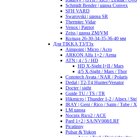
Schmidt Bender | шина Convex
SFH VARD
Swarovski | шина SR
Thermtec Vidar
Venox | Patriot
Zeiss | шина ZM/VM
Кольца 26-30-34-35-36-40 мм
Для TIKKA T3/T3x
Aimpoint | Micro / Acro
ARKON Alfa 1+2 / Arma
ATN | 4 / 5 / HD
HD X-Sight I+II / Mars
4/5 X-Sight / Mars / Thor
Conotech Avata / NAR / Polaris
Dedal | T2-T4 Hunter/Venator
Docter | sight
Guide TU / TS / TR
Hikmicro | Thunder 1-2 / Alpex / Stel
IRAY | Geni / Rico / Saim / Tube / 
LM шина
Nocpix Rico2 / ACE
Pard 1+2 | SA/NV008/LRF
Picatinny
Pulsar & Yukon