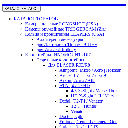
КАТАЛОГ
КАТАЛОГ
КАТАЛОГ ТОВАРОВ
Камеры целевые LONGSHOT (USA)
Камеры оружейные TRIGGERCAM (ZA)
Кольца и кронштейны LEAPERS (USA)
Адаптеры и аксессуары
для Ластохвост/Призма 9-11мм
для Weaver/Picatinny
Кронштейны INNOMOUNT (DE)
Седельные кронштейны
Для BLASER R93/R8
Aimpoint | Micro / Acro | Holosun
Archer TVT | tsa-7 / tsa-9
Arkon | Arma / Alfa
ATN | 4 / 5 / HD
4/5 X-Sight / Mars / Thor
HD X-Sight I+II / Mars
Dedal | T2-T4 / Venator
T2-T4 Hunter
Venator
Docter | sight
Fortuna | General / General One
Guide | TU / TR / TS