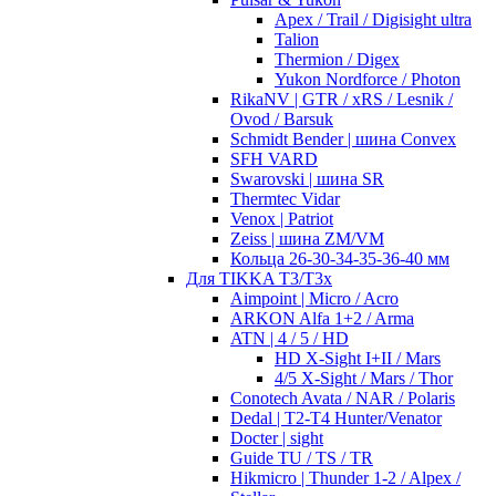
Apex / Trail / Digisight ultra
Talion
Thermion / Digex
Yukon Nordforce / Photon
RikaNV | GTR / xRS / Lesnik /
Ovod / Barsuk
Schmidt Bender | шина Convex
SFH VARD
Swarovski | шина SR
Thermtec Vidar
Venox | Patriot
Zeiss | шина ZM/VM
Кольца 26-30-34-35-36-40 мм
Для TIKKA T3/T3x
Aimpoint | Micro / Acro
ARKON Alfa 1+2 / Arma
ATN | 4 / 5 / HD
HD X-Sight I+II / Mars
4/5 X-Sight / Mars / Thor
Conotech Avata / NAR / Polaris
Dedal | T2-T4 Hunter/Venator
Docter | sight
Guide TU / TS / TR
Hikmicro | Thunder 1-2 / Alpex /