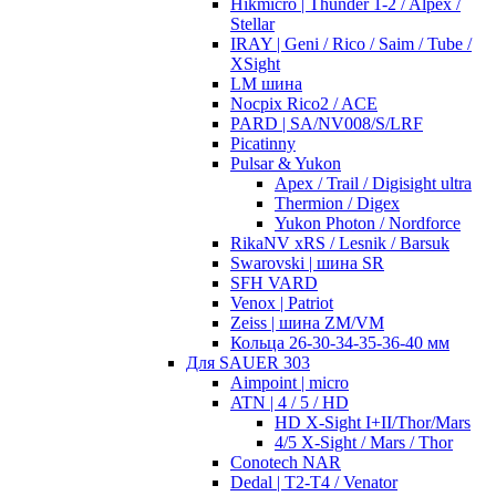
Hikmicro | Thunder 1-2 / Alpex /
Stellar
IRAY | Geni / Rico / Saim / Tube /
XSight
LM шина
Nocpix Rico2 / ACE
PARD | SA/NV008/S/LRF
Picatinny
Pulsar & Yukon
Apex / Trail / Digisight ultra
Thermion / Digex
Yukon Photon / Nordforce
RikaNV xRS / Lesnik / Barsuk
Swarovski | шина SR
SFH VARD
Venox | Patriot
Zeiss | шина ZM/VM
Кольца 26-30-34-35-36-40 мм
Для SAUER 303
Aimpoint | micro
ATN | 4 / 5 / HD
HD X-Sight I+II/Thor/Mars
4/5 X-Sight / Mars / Thor
Conotech NAR
Dedal | T2-T4 / Venator