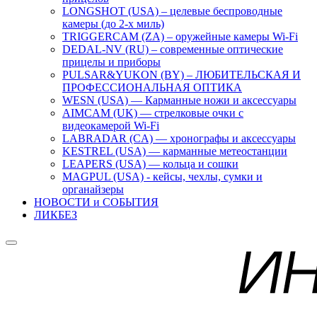
LONGSHOT (USA) – целевые беспроводные
камеры (до 2-х миль)
TRIGGERCAM (ZA) – оружейные камеры Wi-Fi
DEDAL-NV (RU) – современные оптические
прицелы и приборы
PULSAR&YUKON (BY) – ЛЮБИТЕЛЬСКАЯ И
ПРОФЕССИОНАЛЬНАЯ ОПТИКА
WESN (USA) — Карманные ножи и аксессуары
AIMCAM (UK) — стрелковые очки с
видеокамерой Wi-Fi
LABRADAR (CA) — хронографы и аксессуары
KESTREL (USA) — карманные метеостанции
LEAPERS (USA) — кольца и сошки
MAGPUL (USA) - кейсы, чехлы, сумки и
органайзеры
НОВОСТИ и СОБЫТИЯ
ЛИКБЕЗ