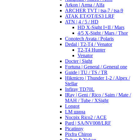
Arkon | Arma / Alfa
ARCHER TVT | tsa-7 / tsa-9
ATAK ET/OT/ES3 LRF
ATN | 4 / 5 / HD
HD X-Sight I+II / Mars
4/5 X-Sight / Mars / Thor
Conotech Avata / Polaris
Dedal | T2-T4 / Venator
T2-T4 Hunter
Venator
Docter | Sight
Fortuna | General / General one
Guide | TU / TS / TR
Hikmicro | Thunder 1-2 / Alpex /
Stellar
Infiray TD70L
IRay | Geni / Rico / Saim / Mate /
MAH / Tube / XSight
Longot
LM шина
Nocpix Rico2 / ACE
Pard | SA/NV008/LRF
Picatinny
Pixfra Chiron
Pulsar & Yukon