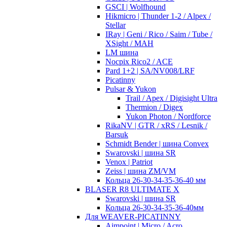
GSCI | Wolfhound
Hikmicro | Thunder 1-2 / Alpex /
Stellar
IRay | Geni / Rico / Saim / Tube /
XSight / MAH
LM шина
Nocpix Rico2 / ACE
Pard 1+2 | SA/NV008/LRF
Picatinny
Pulsar & Yukon
Trail / Apex / Digisight Ultra
Thermion / Digex
Yukon Photon / Nordforce
RikaNV | GTR / xRS / Lesnik /
Barsuk
Schmidt Bender | шина Convex
Swarovski | шина SR
Venox | Patriot
Zeiss | шина ZM/VM
Кольца 26-30-34-35-36-40 мм
BLASER R8 ULTIMATE X
Swarovski | шина SR
Кольца 26-30-34-35-36-40мм
Для WEAVER-PICATINNY
Aimpoint | Micro / Acro