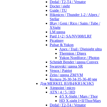
Dedal | T2-T4 / Venator
Docter | sight
Guide | TU
Hikmicro | Thunder 1-2 / Alpex /
Stellar
IRay | Geni / Rico / Saim / Tube /
XSight
LM шина
Pard 1+2 | SA/NV008/LRF
Picatinny
Pulsar & Yukon
Apex / Trail / Digisight ultra
Thermion / Digex
Yukon Nordforce / Photon
Schmidt Bender | шина Convex
Swarovski | шина SR
Venox | Patriot
Zeiss | шина ZM/VM
Кольца 26-30-34-35-36-40 мм
Для MERKEL B3/B4/KR1/K3/K5
Aimpoint | micro
ATN | 4 / 5 / HD
4/5 X-Sight / Mars / Thor
HD X-sight I+II/Thor/Mars
Dedal | T2-T4 / Venator