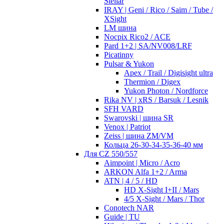
Stellar
IRAY | Geni / Rico / Saim / Tube /
XSight
LM шина
Nocpix Rico2 / ACE
Pard 1+2 | SA/NV008/LRF
Picatinny
Pulsar & Yukon
Apex / Trail / Digisight ultra
Thermion / Digex
Yukon Photon / Nordforce
Rika NV | xRS / Barsuk / Lesnik
SFH VARD
Swarovski | шина SR
Venox | Patriot
Zeiss | шина ZM/VM
Кольца 26-30-34-35-36-40 мм
Для CZ 550/557
Aimpoint | Micro / Acro
ARKON Alfa 1+2 / Arma
ATN | 4 / 5 / HD
HD X-Sight I+II / Mars
4/5 X-Sight / Mars / Thor
Conotech NAR
Guide | TU