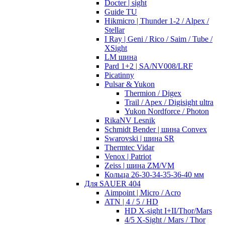
Docter | sight
Guide TU
Hikmicro | Thunder 1-2 / Alpex /
Stellar
I Ray | Geni / Rico / Saim / Tube /
XSight
LM шина
Pard 1+2 | SA/NV008/LRF
Picatinny
Pulsar & Yukon
Thermion / Digex
Trail / Apex / Digisight ultra
Yukon Nordforce / Photon
RikaNV Lesnik
Schmidt Bender | шина Convex
Swarovski | шина SR
Thermtec Vidar
Venox | Patriot
Zeiss | шина ZM/VM
Кольца 26-30-34-35-36-40 мм
Для SAUER 404
Aimpoint | Micro / Acro
ATN | 4 / 5 / HD
HD X-sight I+II/Thor/Mars
4/5 X-Sight / Mars / Thor