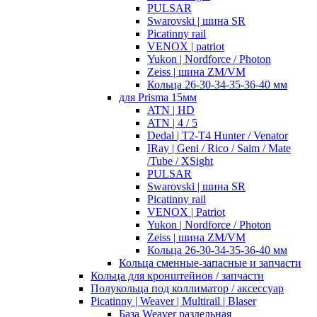
PULSAR
Swarovski | шина SR
Picatinny rail
VENOX | patriot
Yukon | Nordforce / Photon
Zeiss | шина ZM/VM
Кольца 26-30-34-35-36-40 мм
для Prisma 15мм
ATN | HD
ATN | 4 / 5
Dedal | T2-T4 Hunter / Venator
IRay | Geni / Rico / Saim / Mate
/Tube / XSight
PULSAR
Swarovski | шина SR
Picatinny rail
VENOX | Patriot
Yukon | Nordforce / Photon
Zeiss | шина ZM/VM
Кольца 26-30-34-35-36-40 мм
Кольца сменные-запасные и запчасти
Кольца для кронштейнов / запчасти
Полукольца под коллиматор / аксессуар
Picatinny | Weaver | Multirail | Blaser
База Weaver раздельная