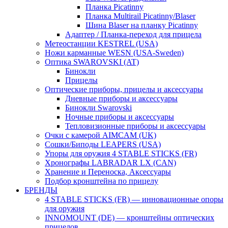
Планка Picatinny
Планка Multirail Picatinny/Blaser
Шина Blaser на планку Picatinny
Адаптер / Планка-переход для прицела
Метеостанции KESTREL (USA)
Ножи карманные WESN (USA-Sweden)
Оптика SWAROVSKI (AT)
Бинокли
Прицелы
Оптические приборы, прицелы и аксессуары
Дневные приборы и аксессуары
Бинокли Swarovski
Ночные приборы и аксессуары
Тепловизионные приборы и аксессуары
Очки с камерой AIMCAM (UK)
Сошки/Биподы LEAPERS (USA)
Упоры для оружия 4 STABLE STICKS (FR)
Хронографы LABRADAR LX (CAN)
Хранение и Переноска, Аксессуары
Подбор кронштейна по прицелу
БРЕНДЫ
4 STABLE STICKS (FR) — инновационные опоры
для оружия
INNOMOUNT (DE) — кронштейны оптических
прицелов