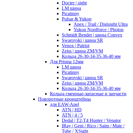
Docter | sight
LM шина
Picatinny
Pulsar & Yukon
Apex / Trail / Digisight Ultra
Yukon Nordforce / Photon
Schmidt Bender | шина Convex
Swarovski | шина SR
Venox | Patriot
Zeiss | шина ZM/VM
Кольца 26-30-34-35-36-40 мм
Для Prisma 12мм
LM шина
Picatinny
Swarovski | шина SR
Zeiss | шина ZM/VM
Кольца 26-30-34-35-36-40 мм
Кольца сменные-запасные и запчасти
Поворотные кронштейны
для EAW-Apel
ATN | HD
ATN | 4 / 5
Dedal | T2-T4 Hunter / Venator
IRay | Geni / Rico / Saim / Mate /
Tube / XSight