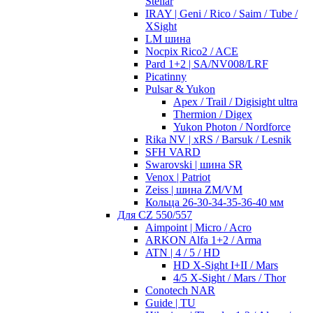
Stellar
IRAY | Geni / Rico / Saim / Tube /
XSight
LM шина
Nocpix Rico2 / ACE
Pard 1+2 | SA/NV008/LRF
Picatinny
Pulsar & Yukon
Apex / Trail / Digisight ultra
Thermion / Digex
Yukon Photon / Nordforce
Rika NV | xRS / Barsuk / Lesnik
SFH VARD
Swarovski | шина SR
Venox | Patriot
Zeiss | шина ZM/VM
Кольца 26-30-34-35-36-40 мм
Для CZ 550/557
Aimpoint | Micro / Acro
ARKON Alfa 1+2 / Arma
ATN | 4 / 5 / HD
HD X-Sight I+II / Mars
4/5 X-Sight / Mars / Thor
Conotech NAR
Guide | TU