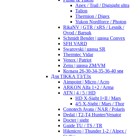
Apex / Trail / Digisight ultra
Talion
Thermion / Digex
Yukon Nordforce / Photon
RikaNV | GTR / xRS / Lesnik /
Ovod / Barsuk
Schmidt Bender | шина Convex
SFH VARD
Swarovski | шина SR
Thermtec Vidar
Venox | Patriot
Zeiss | шина ZM/VM
Кольца 26-30-34-35-36-40 мм
Для TIKKA T3/T3x
Aimpoint | Micro / Acro
ARKON Alfa 1+2 / Arma
ATN | 4 / 5 / HD
HD X-Sight I+II / Mars
4/5 X-Sight / Mars / Thor
Conotech Avata / NAR / Polaris
Dedal | T2-T4 Hunter/Venator
Docter | sight
Guide TU / TS / TR
Hikmicro | Thunder 1-2 / Alpex /