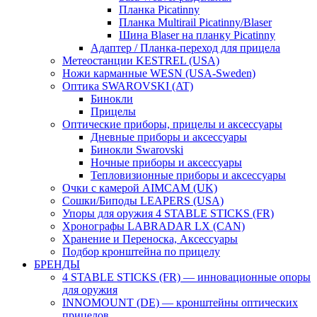
Планка Picatinny
Планка Multirail Picatinny/Blaser
Шина Blaser на планку Picatinny
Адаптер / Планка-переход для прицела
Метеостанции KESTREL (USA)
Ножи карманные WESN (USA-Sweden)
Оптика SWAROVSKI (AT)
Бинокли
Прицелы
Оптические приборы, прицелы и аксессуары
Дневные приборы и аксессуары
Бинокли Swarovski
Ночные приборы и аксессуары
Тепловизионные приборы и аксессуары
Очки с камерой AIMCAM (UK)
Сошки/Биподы LEAPERS (USA)
Упоры для оружия 4 STABLE STICKS (FR)
Хронографы LABRADAR LX (CAN)
Хранение и Переноска, Аксессуары
Подбор кронштейна по прицелу
БРЕНДЫ
4 STABLE STICKS (FR) — инновационные опоры
для оружия
INNOMOUNT (DE) — кронштейны оптических
прицелов