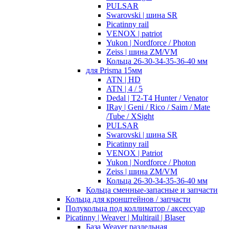
PULSAR
Swarovski | шина SR
Picatinny rail
VENOX | patriot
Yukon | Nordforce / Photon
Zeiss | шина ZM/VM
Кольца 26-30-34-35-36-40 мм
для Prisma 15мм
ATN | HD
ATN | 4 / 5
Dedal | T2-T4 Hunter / Venator
IRay | Geni / Rico / Saim / Mate
/Tube / XSight
PULSAR
Swarovski | шина SR
Picatinny rail
VENOX | Patriot
Yukon | Nordforce / Photon
Zeiss | шина ZM/VM
Кольца 26-30-34-35-36-40 мм
Кольца сменные-запасные и запчасти
Кольца для кронштейнов / запчасти
Полукольца под коллиматор / аксессуар
Picatinny | Weaver | Multirail | Blaser
База Weaver раздельная