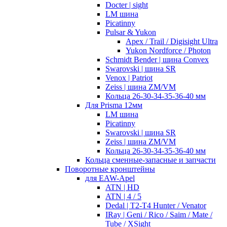
Docter | sight
LM шина
Picatinny
Pulsar & Yukon
Apex / Trail / Digisight Ultra
Yukon Nordforce / Photon
Schmidt Bender | шина Convex
Swarovski | шина SR
Venox | Patriot
Zeiss | шина ZM/VM
Кольца 26-30-34-35-36-40 мм
Для Prisma 12мм
LM шина
Picatinny
Swarovski | шина SR
Zeiss | шина ZM/VM
Кольца 26-30-34-35-36-40 мм
Кольца сменные-запасные и запчасти
Поворотные кронштейны
для EAW-Apel
ATN | HD
ATN | 4 / 5
Dedal | T2-T4 Hunter / Venator
IRay | Geni / Rico / Saim / Mate /
Tube / XSight