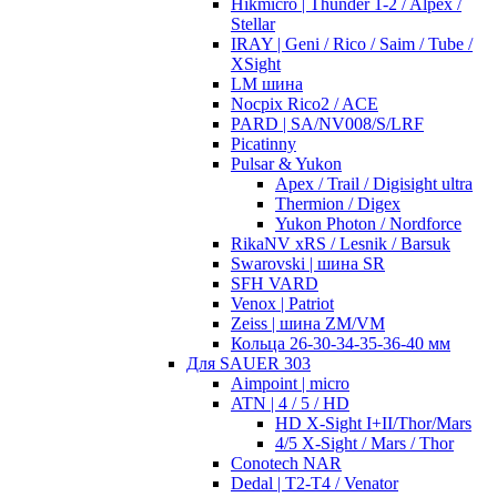
Hikmicro | Thunder 1-2 / Alpex /
Stellar
IRAY | Geni / Rico / Saim / Tube /
XSight
LM шина
Nocpix Rico2 / ACE
PARD | SA/NV008/S/LRF
Picatinny
Pulsar & Yukon
Apex / Trail / Digisight ultra
Thermion / Digex
Yukon Photon / Nordforce
RikaNV xRS / Lesnik / Barsuk
Swarovski | шина SR
SFH VARD
Venox | Patriot
Zeiss | шина ZM/VM
Кольца 26-30-34-35-36-40 мм
Для SAUER 303
Aimpoint | micro
ATN | 4 / 5 / HD
HD X-Sight I+II/Thor/Mars
4/5 X-Sight / Mars / Thor
Conotech NAR
Dedal | T2-T4 / Venator