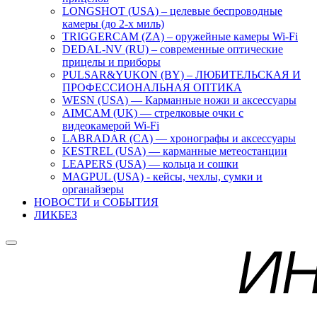
LONGSHOT (USA) – целевые беспроводные
камеры (до 2-х миль)
TRIGGERCAM (ZA) – оружейные камеры Wi-Fi
DEDAL-NV (RU) – современные оптические
прицелы и приборы
PULSAR&YUKON (BY) – ЛЮБИТЕЛЬСКАЯ И
ПРОФЕССИОНАЛЬНАЯ ОПТИКА
WESN (USA) — Карманные ножи и аксессуары
AIMCAM (UK) — стрелковые очки с
видеокамерой Wi-Fi
LABRADAR (CA) — хронографы и аксессуары
KESTREL (USA) — карманные метеостанции
LEAPERS (USA) — кольца и сошки
MAGPUL (USA) - кейсы, чехлы, сумки и
органайзеры
НОВОСТИ и СОБЫТИЯ
ЛИКБЕЗ