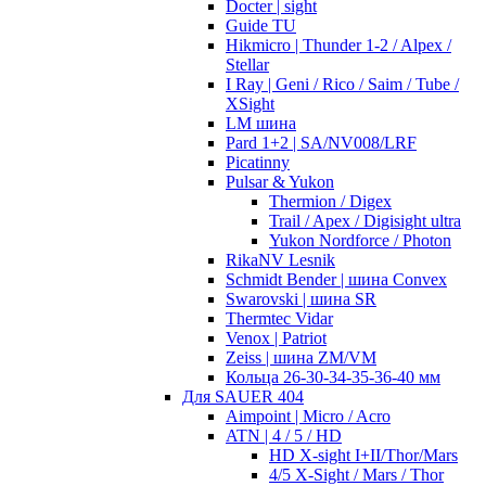
Docter | sight
Guide TU
Hikmicro | Thunder 1-2 / Alpex /
Stellar
I Ray | Geni / Rico / Saim / Tube /
XSight
LM шина
Pard 1+2 | SA/NV008/LRF
Picatinny
Pulsar & Yukon
Thermion / Digex
Trail / Apex / Digisight ultra
Yukon Nordforce / Photon
RikaNV Lesnik
Schmidt Bender | шина Convex
Swarovski | шина SR
Thermtec Vidar
Venox | Patriot
Zeiss | шина ZM/VM
Кольца 26-30-34-35-36-40 мм
Для SAUER 404
Aimpoint | Micro / Acro
ATN | 4 / 5 / HD
HD X-sight I+II/Thor/Mars
4/5 X-Sight / Mars / Thor