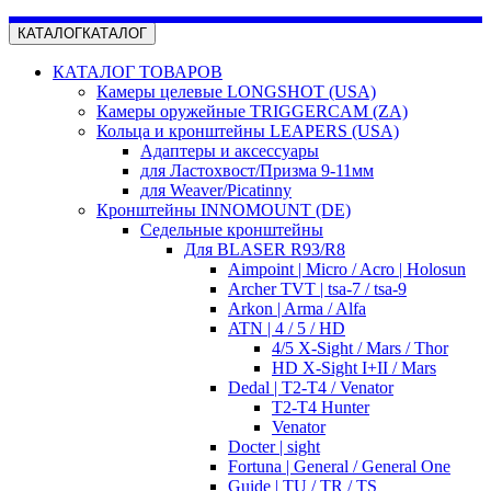
КАТАЛОГ
КАТАЛОГ
КАТАЛОГ ТОВАРОВ
Камеры целевые LONGSHOT (USA)
Камеры оружейные TRIGGERCAM (ZA)
Кольца и кронштейны LEAPERS (USA)
Адаптеры и аксессуары
для Ластохвост/Призма 9-11мм
для Weaver/Picatinny
Кронштейны INNOMOUNT (DE)
Седельные кронштейны
Для BLASER R93/R8
Aimpoint | Micro / Acro | Holosun
Archer TVT | tsa-7 / tsa-9
Arkon | Arma / Alfa
ATN | 4 / 5 / HD
4/5 X-Sight / Mars / Thor
HD X-Sight I+II / Mars
Dedal | T2-T4 / Venator
T2-T4 Hunter
Venator
Docter | sight
Fortuna | General / General One
Guide | TU / TR / TS