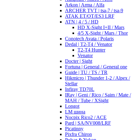
Arkon | Arma / Alfa
ARCHER TVT | tsa-7 / tsa-9
ATAK ET/OT/ES3 LRF
ATN | 4 / 5 / HD
HD X-Sight I+II / Mars
4/5 X-Sight / Mars / Thor
Conotech Avata / Polaris
Dedal | T2-T4 / Venator
T2-T4 Hunter
Venator
Docter | Sight
Fortuna | General / General one
Guide | TU / TS / TR
Hikmicro | Thunder 1-2 / Alpex /
Stellar
Infiray TD70L
IRay | Geni / Rico / Saim / Mate /
MAH / Tube / XSight
Longot
LM шина
Nocpix Rico2 / ACE
Pard | SA/NV008/LRF
Picatinny
Pixfra Chiron
Pulsar & Yukon