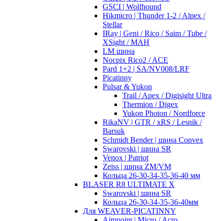
GSCI | Wolfhound
Hikmicro | Thunder 1-2 / Alpex /
Stellar
IRay | Geni / Rico / Saim / Tube /
XSight / MAH
LM шина
Nocpix Rico2 / ACE
Pard 1+2 | SA/NV008/LRF
Picatinny
Pulsar & Yukon
Trail / Apex / Digisight Ultra
Thermion / Digex
Yukon Photon / Nordforce
RikaNV | GTR / xRS / Lesnik /
Barsuk
Schmidt Bender | шина Convex
Swarovski | шина SR
Venox | Patriot
Zeiss | шина ZM/VM
Кольца 26-30-34-35-36-40 мм
BLASER R8 ULTIMATE X
Swarovski | шина SR
Кольца 26-30-34-35-36-40мм
Для WEAVER-PICATINNY
Aimpoint | Micro / Acro