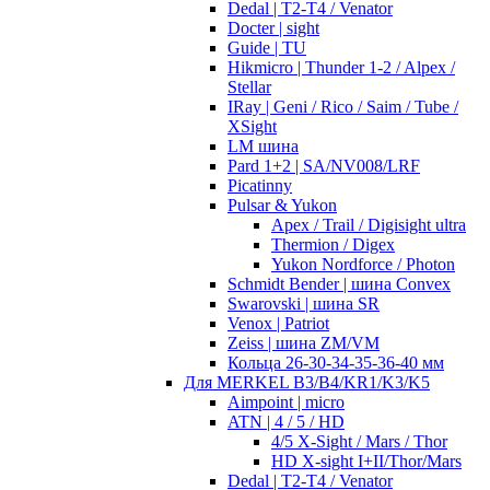
Dedal | T2-T4 / Venator
Docter | sight
Guide | TU
Hikmicro | Thunder 1-2 / Alpex /
Stellar
IRay | Geni / Rico / Saim / Tube /
XSight
LM шина
Pard 1+2 | SA/NV008/LRF
Picatinny
Pulsar & Yukon
Apex / Trail / Digisight ultra
Thermion / Digex
Yukon Nordforce / Photon
Schmidt Bender | шина Convex
Swarovski | шина SR
Venox | Patriot
Zeiss | шина ZM/VM
Кольца 26-30-34-35-36-40 мм
Для MERKEL B3/B4/KR1/K3/K5
Aimpoint | micro
ATN | 4 / 5 / HD
4/5 X-Sight / Mars / Thor
HD X-sight I+II/Thor/Mars
Dedal | T2-T4 / Venator