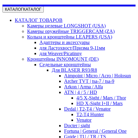
КАТАЛОГ
КАТАЛОГ
КАТАЛОГ ТОВАРОВ
Камеры целевые LONGSHOT (USA)
Камеры оружейные TRIGGERCAM (ZA)
Кольца и кронштейны LEAPERS (USA)
Адаптеры и аксессуары
для Ластохвост/Призма 9-11мм
для Weaver/Picatinny
Кронштейны INNOMOUNT (DE)
Седельные кронштейны
Для BLASER R93/R8
Aimpoint | Micro / Acro | Holosun
Archer TVT | tsa-7 / tsa-9
Arkon | Arma / Alfa
ATN | 4 / 5 / HD
4/5 X-Sight / Mars / Thor
HD X-Sight I+II / Mars
Dedal | T2-T4 / Venator
T2-T4 Hunter
Venator
Docter | sight
Fortuna | General / General One
Guide | TU / TR / TS