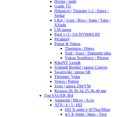
Docter | sight
Guide TU
Hikmicro | Thunder 1-2 / Alpex /
Stellar
I Ray | Geni / Rico / Saim / Tube /
XSight
LM шина
Pard 1+2 | SA/NV008/LRF
Picatinny
Pulsar & Yukon
Thermion / Digex
Trail / Apex / Digisight ultra
Yukon Nordforce / Photon
RikaNV Lesnik
Schmidt Bender | шина Convex
Swarovski | шина SR
Thermtec Vidar
Venox | Patriot
Zeiss | шина ZM/VM
Кольца 26-30-34-35-36-40 мм
Для SAUER 404
Aimpoint | Micro / Acro
ATN | 4 / 5 / HD
HD X-sight I+II/Thor/Mars
4/5 X-Sight / Mars / Thor