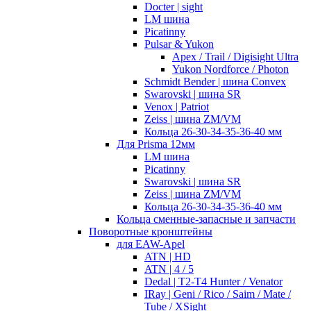
Docter | sight
LM шина
Picatinny
Pulsar & Yukon
Apex / Trail / Digisight Ultra
Yukon Nordforce / Photon
Schmidt Bender | шина Convex
Swarovski | шина SR
Venox | Patriot
Zeiss | шина ZM/VM
Кольца 26-30-34-35-36-40 мм
Для Prisma 12мм
LM шина
Picatinny
Swarovski | шина SR
Zeiss | шина ZM/VM
Кольца 26-30-34-35-36-40 мм
Кольца сменные-запасные и запчасти
Поворотные кронштейны
для EAW-Apel
ATN | HD
ATN | 4 / 5
Dedal | T2-T4 Hunter / Venator
IRay | Geni / Rico / Saim / Mate /
Tube / XSight