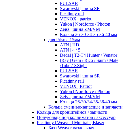
PULSAR
Swarovski | шина SR
Picatinny rail
VENOX | patriot
Yukon | Nordforce / Photon
Zeiss | шина ZM/VM
Кольца 26-30-34-35-36-40 мм
для Prisma 15мм
ATN | HD
ATN | 4 / 5
Dedal | T2-T4 Hunter / Venator
IRay | Geni / Rico / Saim / Mate
/Tube / XSight
PULSAR
Swarovski | шина SR
Picatinny rail
VENOX | Patriot
Yukon | Nordforce / Photon
Zeiss | шина ZM/VM
Кольца 26-30-34-35-36-40 мм
Кольца сменные-запасные и запчасти
Кольца для кронштейнов / запчасти
Полукольца под коллиматор / аксессуар
Picatinny | Weaver | Multirail | Blaser
База Weaver раздельная