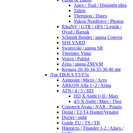
Apex / Trail / Digisight ultra
Talion
Thermion / Digex
Yukon Nordforce / Photon
RikaNV | GTR / xRS / Lesnik /
Ovod / Barsuk
Schmidt Bender | шина Convex
SFH VARD
Swarovski | шина SR
Thermtec Vidar
Venox | Patriot
Zeiss | шина ZM/VM
Кольца 26-30-34-35-36-40 мм
Для TIKKA T3/T3x
Aimpoint | Micro / Acro
ARKON Alfa 1+2 / Arma
ATN | 4 / 5 / HD
HD X-Sight I+II / Mars
4/5 X-Sight / Mars / Thor
Conotech Avata / NAR / Polaris
Dedal | T2-T4 Hunter/Venator
Docter | sight
Guide TU / TS / TR
Hikmicro | Thunder 1-2 / Alpex /