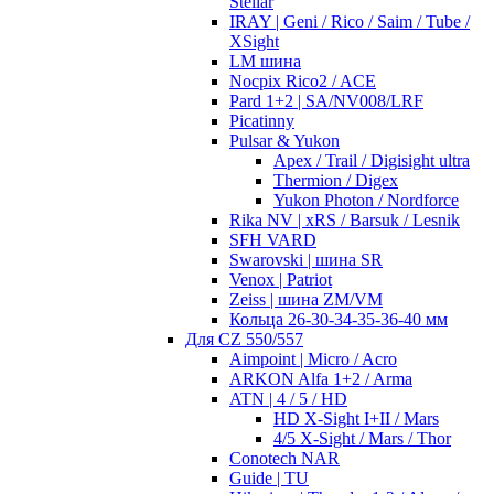
Stellar
IRAY | Geni / Rico / Saim / Tube /
XSight
LM шина
Nocpix Rico2 / ACE
Pard 1+2 | SA/NV008/LRF
Picatinny
Pulsar & Yukon
Apex / Trail / Digisight ultra
Thermion / Digex
Yukon Photon / Nordforce
Rika NV | xRS / Barsuk / Lesnik
SFH VARD
Swarovski | шина SR
Venox | Patriot
Zeiss | шина ZM/VM
Кольца 26-30-34-35-36-40 мм
Для CZ 550/557
Aimpoint | Micro / Acro
ARKON Alfa 1+2 / Arma
ATN | 4 / 5 / HD
HD X-Sight I+II / Mars
4/5 X-Sight / Mars / Thor
Conotech NAR
Guide | TU