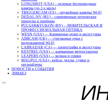
LONGSHOT (USA) – целевые беспроводные
камеры (до 2-х миль)
TRIGGERCAM (ZA) – оружейные камеры Wi-Fi
DEDAL-NV (RU) – современные оптические
прицелы и приборы
PULSAR&YUKON (BY) – ЛЮБИТЕЛЬСКАЯ И
ПРОФЕССИОНАЛЬНАЯ ОПТИКА
WESN (USA) — Карманные ножи и аксессуары
AIMCAM (UK) — стрелковые очки с
видеокамерой Wi-Fi
LABRADAR (CA) — хронографы и аксессуары
KESTREL (USA) — карманные метеостанции
LEAPERS (USA) — кольца и сошки
MAGPUL (USA) - кейсы, чехлы, сумки и
органайзеры
НОВОСТИ и СОБЫТИЯ
ЛИКБЕЗ