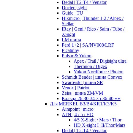
Dedal | T2-T4 / Venator
Docter | sight
Guide | TU
Hikmicro | Thunder 1-2 / Alpex /
Stellar
IRay | Geni / Rico / Saim / Tube /
XSight
LM шина
Pard 1+2 | SA/NV008/LRF
Picatinny
Pulsar & Yukon
Apex / Trail / Digisight ultra
Thermion / Digex
Yukon Nordforce / Photon
Schmidt Bender | шина Convex
Swarovski | шина SR
Venox | Patriot
Zeiss | шина ZM/VM
Кольца 26-30-34-35-36-40 мм
Для MERKEL B3/B4/KR1/K3/K5
Aimpoint | micro
ATN | 4 / 5 / HD
4/5 X-Sight / Mars / Thor
HD X-sight I+II/Thor/Mars
Dedal | T2-T4 / Venator