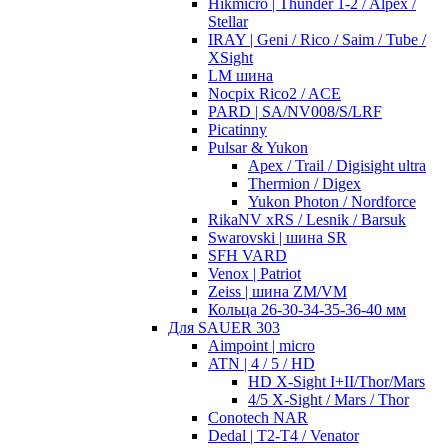
Hikmicro | Thunder 1-2 / Alpex /
Stellar
IRAY | Geni / Rico / Saim / Tube /
XSight
LM шина
Nocpix Rico2 / ACE
PARD | SA/NV008/S/LRF
Picatinny
Pulsar & Yukon
Apex / Trail / Digisight ultra
Thermion / Digex
Yukon Photon / Nordforce
RikaNV xRS / Lesnik / Barsuk
Swarovski | шина SR
SFH VARD
Venox | Patriot
Zeiss | шина ZM/VM
Кольца 26-30-34-35-36-40 мм
Для SAUER 303
Aimpoint | micro
ATN | 4 / 5 / HD
HD X-Sight I+II/Thor/Mars
4/5 X-Sight / Mars / Thor
Conotech NAR
Dedal | T2-T4 / Venator