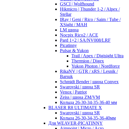
GSCI | Wolfhound
Hikmicro | Thunder 1-2 / Alpex /
Stellar
IRay | Geni / Rico / Saim / Tube /
XSight / MAH
LM шина
Nocpix Rico2 / ACE
Pard 1+2 | SA/NV008/LRF
Picatinny
Pulsar & Yukon
Trail / Apex / Digisight Ultra
Thermion / Digex
Yukon Photon / Nordforce
RikaNV | GTR / xRS / Lesnik /
Barsuk
Schmidt Bender | шина Convex
Swarovski | шина SR
Venox | Patriot
Zeiss | шина ZM/VM
Кольца 26-30-34-35-36-40 мм
BLASER R8 ULTIMATE X
Swarovski | шина SR
Кольца 26-30-34-35-36-40мм
Для WEAVER-PICATINNY
Aimpoint | Micro / Acro