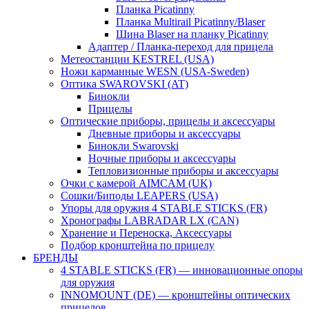
Планка Picatinny
Планка Multirail Picatinny/Blaser
Шина Blaser на планку Picatinny
Адаптер / Планка-переход для прицела
Метеостанции KESTREL (USA)
Ножи карманные WESN (USA-Sweden)
Оптика SWAROVSKI (AT)
Бинокли
Прицелы
Оптические приборы, прицелы и аксессуары
Дневные приборы и аксессуары
Бинокли Swarovski
Ночные приборы и аксессуары
Тепловизионные приборы и аксессуары
Очки с камерой AIMCAM (UK)
Сошки/Биподы LEAPERS (USA)
Упоры для оружия 4 STABLE STICKS (FR)
Хронографы LABRADAR LX (CAN)
Хранение и Переноска, Аксессуары
Подбор кронштейна по прицелу
БРЕНДЫ
4 STABLE STICKS (FR) — инновационные опоры
для оружия
INNOMOUNT (DE) — кронштейны оптических
прицелов