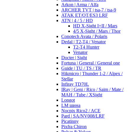
Arkon | Arma / Alfa
ARCHER TVT | tsa-7 / tsa-9
ATAK ET/OT/ES3 LRF
ATN | 4 / 5 / HD
HD X-Sight I+II / Mars
4/5 X-Sight / Mars / Thor
Conotech Avata / Polaris
Dedal | T2-T4 / Venator
T2-T4 Hunter
Venator
Docter | Sight
Fortuna | General / General one
Guide | TU / TS / TR
Hikmicro | Thunder 1-2 / Alpex /
Stellar
Infiray TD70L
IRay | Geni / Rico / Saim / Mate /
MAH / Tube / XSight
Longot
LM шина
Nocpix Rico2 / ACE
Pard | SA/NV008/LRF
Picatinny
Pixfra Chiron
Pulsar & Yukon