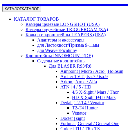
КАТАЛОГ
КАТАЛОГ
КАТАЛОГ ТОВАРОВ
Камеры целевые LONGSHOT (USA)
Камеры оружейные TRIGGERCAM (ZA)
Кольца и кронштейны LEAPERS (USA)
Адаптеры и аксессуары
для Ластохвост/Призма 9-11мм
для Weaver/Picatinny
Кронштейны INNOMOUNT (DE)
Седельные кронштейны
Для BLASER R93/R8
Aimpoint | Micro / Acro | Holosun
Archer TVT | tsa-7 / tsa-9
Arkon | Arma / Alfa
ATN | 4 / 5 / HD
4/5 X-Sight / Mars / Thor
HD X-Sight I+II / Mars
Dedal | T2-T4 / Venator
T2-T4 Hunter
Venator
Docter | sight
Fortuna | General / General One
Guide | TU / TR / TS