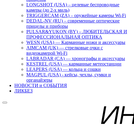
LONGSHOT (USA) – целевые беспроводные
камеры (до 2-х миль)
TRIGGERCAM (ZA) – оружейные камеры Wi-Fi
DEDAL-NV (RU) – современные оптические
прицелы и приборы
PULSAR&YUKON (BY) – ЛЮБИТЕЛЬСКАЯ И
ПРОФЕССИОНАЛЬНАЯ ОПТИКА
WESN (USA) — Карманные ножи и аксессуары
AIMCAM (UK) — стрелковые очки с
видеокамерой Wi-Fi
LABRADAR (CA) — хронографы и аксессуары
KESTREL (USA) — карманные метеостанции
LEAPERS (USA) — кольца и сошки
MAGPUL (USA) - кейсы, чехлы, сумки и
органайзеры
НОВОСТИ и СОБЫТИЯ
ЛИКБЕЗ