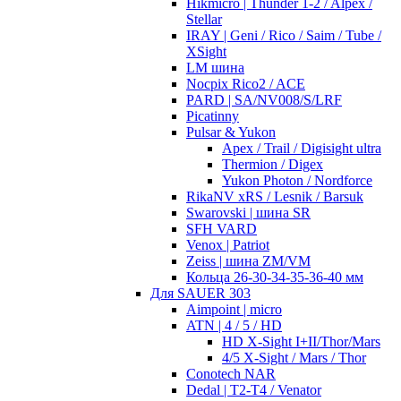
Hikmicro | Thunder 1-2 / Alpex /
Stellar
IRAY | Geni / Rico / Saim / Tube /
XSight
LM шина
Nocpix Rico2 / ACE
PARD | SA/NV008/S/LRF
Picatinny
Pulsar & Yukon
Apex / Trail / Digisight ultra
Thermion / Digex
Yukon Photon / Nordforce
RikaNV xRS / Lesnik / Barsuk
Swarovski | шина SR
SFH VARD
Venox | Patriot
Zeiss | шина ZM/VM
Кольца 26-30-34-35-36-40 мм
Для SAUER 303
Aimpoint | micro
ATN | 4 / 5 / HD
HD X-Sight I+II/Thor/Mars
4/5 X-Sight / Mars / Thor
Conotech NAR
Dedal | T2-T4 / Venator