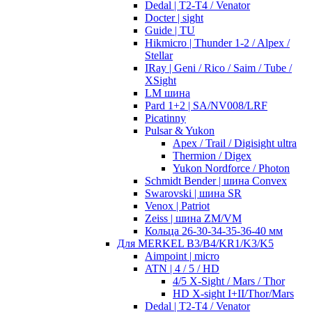
Dedal | T2-T4 / Venator
Docter | sight
Guide | TU
Hikmicro | Thunder 1-2 / Alpex /
Stellar
IRay | Geni / Rico / Saim / Tube /
XSight
LM шина
Pard 1+2 | SA/NV008/LRF
Picatinny
Pulsar & Yukon
Apex / Trail / Digisight ultra
Thermion / Digex
Yukon Nordforce / Photon
Schmidt Bender | шина Convex
Swarovski | шина SR
Venox | Patriot
Zeiss | шина ZM/VM
Кольца 26-30-34-35-36-40 мм
Для MERKEL B3/B4/KR1/K3/K5
Aimpoint | micro
ATN | 4 / 5 / HD
4/5 X-Sight / Mars / Thor
HD X-sight I+II/Thor/Mars
Dedal | T2-T4 / Venator