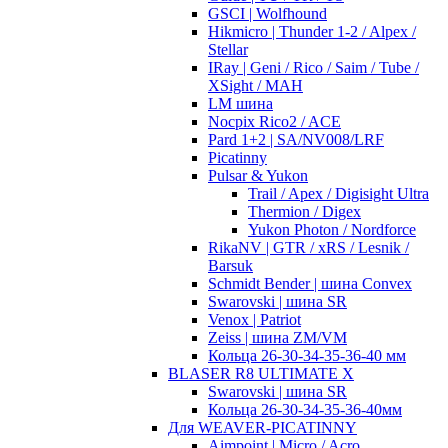
GSCI | Wolfhound
Hikmicro | Thunder 1-2 / Alpex /
Stellar
IRay | Geni / Rico / Saim / Tube /
XSight / MAH
LM шина
Nocpix Rico2 / ACE
Pard 1+2 | SA/NV008/LRF
Picatinny
Pulsar & Yukon
Trail / Apex / Digisight Ultra
Thermion / Digex
Yukon Photon / Nordforce
RikaNV | GTR / xRS / Lesnik /
Barsuk
Schmidt Bender | шина Convex
Swarovski | шина SR
Venox | Patriot
Zeiss | шина ZM/VM
Кольца 26-30-34-35-36-40 мм
BLASER R8 ULTIMATE X
Swarovski | шина SR
Кольца 26-30-34-35-36-40мм
Для WEAVER-PICATINNY
Aimpoint | Micro / Acro