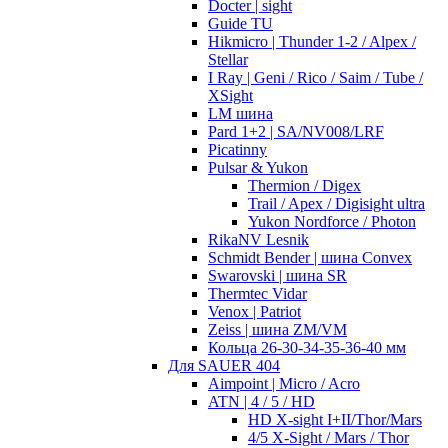
Docter | sight
Guide TU
Hikmicro | Thunder 1-2 / Alpex /
Stellar
I Ray | Geni / Rico / Saim / Tube /
XSight
LM шина
Pard 1+2 | SA/NV008/LRF
Picatinny
Pulsar & Yukon
Thermion / Digex
Trail / Apex / Digisight ultra
Yukon Nordforce / Photon
RikaNV Lesnik
Schmidt Bender | шина Convex
Swarovski | шина SR
Thermtec Vidar
Venox | Patriot
Zeiss | шина ZM/VM
Кольца 26-30-34-35-36-40 мм
Для SAUER 404
Aimpoint | Micro / Acro
ATN | 4 / 5 / HD
HD X-sight I+II/Thor/Mars
4/5 X-Sight / Mars / Thor