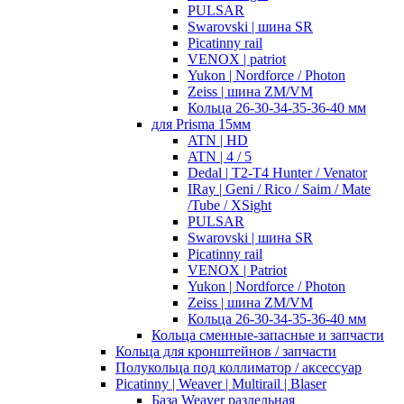
PULSAR
Swarovski | шина SR
Picatinny rail
VENOX | patriot
Yukon | Nordforce / Photon
Zeiss | шина ZM/VM
Кольца 26-30-34-35-36-40 мм
для Prisma 15мм
ATN | HD
ATN | 4 / 5
Dedal | T2-T4 Hunter / Venator
IRay | Geni / Rico / Saim / Mate
/Tube / XSight
PULSAR
Swarovski | шина SR
Picatinny rail
VENOX | Patriot
Yukon | Nordforce / Photon
Zeiss | шина ZM/VM
Кольца 26-30-34-35-36-40 мм
Кольца сменные-запасные и запчасти
Кольца для кронштейнов / запчасти
Полукольца под коллиматор / аксессуар
Picatinny | Weaver | Multirail | Blaser
База Weaver раздельная