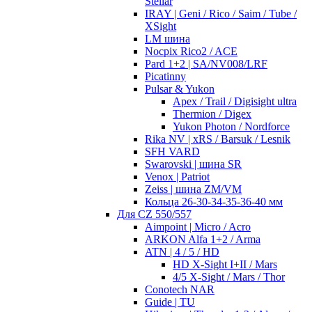
Stellar
IRAY | Geni / Rico / Saim / Tube /
XSight
LM шина
Nocpix Rico2 / ACE
Pard 1+2 | SA/NV008/LRF
Picatinny
Pulsar & Yukon
Apex / Trail / Digisight ultra
Thermion / Digex
Yukon Photon / Nordforce
Rika NV | xRS / Barsuk / Lesnik
SFH VARD
Swarovski | шина SR
Venox | Patriot
Zeiss | шина ZM/VM
Кольца 26-30-34-35-36-40 мм
Для CZ 550/557
Aimpoint | Micro / Acro
ARKON Alfa 1+2 / Arma
ATN | 4 / 5 / HD
HD X-Sight I+II / Mars
4/5 X-Sight / Mars / Thor
Conotech NAR
Guide | TU