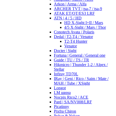
Arkon | Arma / Alfa
ARCHER TVT | tsa-7 / tsa-9
ATAK ET/OT/ES3 LRF
ATN | 4 / 5 / HD
HD X-Sight I+II / Mars
4/5 X-Sight / Mars / Thor
Conotech Avata / Polaris
Dedal | T2-T4 / Venator
T2-T4 Hunter
Venator
Docter | Sight
Fortuna | General / General one
Guide | TU / TS / TR
Hikmicro | Thunder 1-2 / Alpex /
Stellar
Infiray TD70L
IRay | Geni / Rico / Saim / Mate /
MAH / Tube / XSight
Longot
LM шина
Nocpix Rico2 / ACE
Pard | SA/NV008/LRF
Picatinny
Pixfra Chiron
Pulsar & Yukon