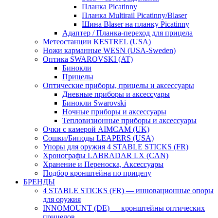
Планка Picatinny
Планка Multirail Picatinny/Blaser
Шина Blaser на планку Picatinny
Адаптер / Планка-переход для прицела
Метеостанции KESTREL (USA)
Ножи карманные WESN (USA-Sweden)
Оптика SWAROVSKI (AT)
Бинокли
Прицелы
Оптические приборы, прицелы и аксессуары
Дневные приборы и аксессуары
Бинокли Swarovski
Ночные приборы и аксессуары
Тепловизионные приборы и аксессуары
Очки с камерой AIMCAM (UK)
Сошки/Биподы LEAPERS (USA)
Упоры для оружия 4 STABLE STICKS (FR)
Хронографы LABRADAR LX (CAN)
Хранение и Переноска, Аксессуары
Подбор кронштейна по прицелу
БРЕНДЫ
4 STABLE STICKS (FR) — инновационные опоры
для оружия
INNOMOUNT (DE) — кронштейны оптических
прицелов