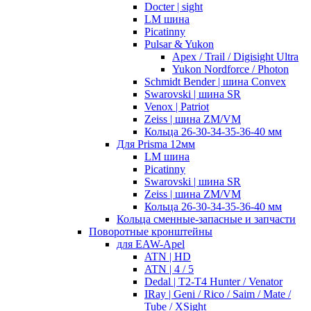
Docter | sight
LM шина
Picatinny
Pulsar & Yukon
Apex / Trail / Digisight Ultra
Yukon Nordforce / Photon
Schmidt Bender | шина Convex
Swarovski | шина SR
Venox | Patriot
Zeiss | шина ZM/VM
Кольца 26-30-34-35-36-40 мм
Для Prisma 12мм
LM шина
Picatinny
Swarovski | шина SR
Zeiss | шина ZM/VM
Кольца 26-30-34-35-36-40 мм
Кольца сменные-запасные и запчасти
Поворотные кронштейны
для EAW-Apel
ATN | HD
ATN | 4 / 5
Dedal | T2-T4 Hunter / Venator
IRay | Geni / Rico / Saim / Mate /
Tube / XSight