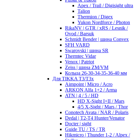
Apex / Trail / Digisight ultra
Talion
Thermion / Digex
Yukon Nordforce / Photon
RikaNV | GTR / xRS / Lesnik /
Ovod / Barsuk
Schmidt Bender | шина Convex
SFH VARD
Swarovski | шина SR
Thermtec Vidar
Venox | Patriot
Zeiss | шина ZM/VM
Кольца 26-30-34-35-36-40 мм
Для TIKKA T3/T3x
Aimpoint | Micro / Acro
ARKON Alfa 1+2 / Arma
ATN | 4 / 5 / HD
HD X-Sight I+II / Mars
4/5 X-Sight / Mars / Thor
Conotech Avata / NAR / Polaris
Dedal | T2-T4 Hunter/Venator
Docter | sight
Guide TU / TS / TR
Hikmicro | Thunder 1-2 / Alpex /