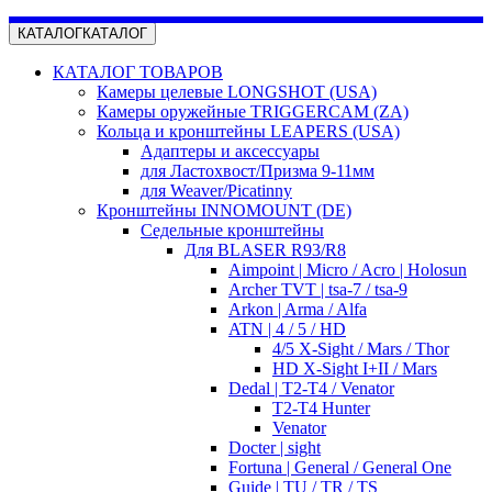
КАТАЛОГ
КАТАЛОГ
КАТАЛОГ ТОВАРОВ
Камеры целевые LONGSHOT (USA)
Камеры оружейные TRIGGERCAM (ZA)
Кольца и кронштейны LEAPERS (USA)
Адаптеры и аксессуары
для Ластохвост/Призма 9-11мм
для Weaver/Picatinny
Кронштейны INNOMOUNT (DE)
Седельные кронштейны
Для BLASER R93/R8
Aimpoint | Micro / Acro | Holosun
Archer TVT | tsa-7 / tsa-9
Arkon | Arma / Alfa
ATN | 4 / 5 / HD
4/5 X-Sight / Mars / Thor
HD X-Sight I+II / Mars
Dedal | T2-T4 / Venator
T2-T4 Hunter
Venator
Docter | sight
Fortuna | General / General One
Guide | TU / TR / TS