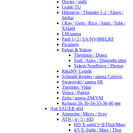
Docter | sight
Guide TU
Hikmicro | Thunder 1-2 / Alpex /
Stellar
I Ray | Geni / Rico / Saim / Tube /
XSight
LM шина
Pard 1+2 | SA/NV008/LRF
Picatinny
Pulsar & Yukon
Thermion / Digex
Trail / Apex / Digisight ultra
Yukon Nordforce / Photon
RikaNV Lesnik
Schmidt Bender | шина Convex
Swarovski | шина SR
Thermtec Vidar
Venox | Patriot
Zeiss | шина ZM/VM
Кольца 26-30-34-35-36-40 мм
Для SAUER 404
Aimpoint | Micro / Acro
ATN | 4 / 5 / HD
HD X-sight I+II/Thor/Mars
4/5 X-Sight / Mars / Thor