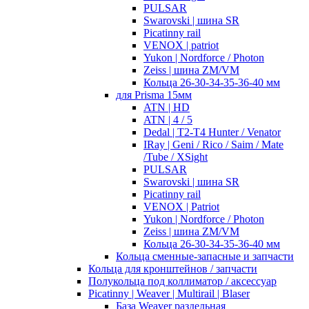
PULSAR
Swarovski | шина SR
Picatinny rail
VENOX | patriot
Yukon | Nordforce / Photon
Zeiss | шина ZM/VM
Кольца 26-30-34-35-36-40 мм
для Prisma 15мм
ATN | HD
ATN | 4 / 5
Dedal | T2-T4 Hunter / Venator
IRay | Geni / Rico / Saim / Mate
/Tube / XSight
PULSAR
Swarovski | шина SR
Picatinny rail
VENOX | Patriot
Yukon | Nordforce / Photon
Zeiss | шина ZM/VM
Кольца 26-30-34-35-36-40 мм
Кольца сменные-запасные и запчасти
Кольца для кронштейнов / запчасти
Полукольца под коллиматор / аксессуар
Picatinny | Weaver | Multirail | Blaser
База Weaver раздельная