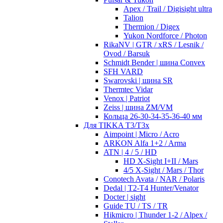
Apex / Trail / Digisight ultra
Talion
Thermion / Digex
Yukon Nordforce / Photon
RikaNV | GTR / xRS / Lesnik /
Ovod / Barsuk
Schmidt Bender | шина Convex
SFH VARD
Swarovski | шина SR
Thermtec Vidar
Venox | Patriot
Zeiss | шина ZM/VM
Кольца 26-30-34-35-36-40 мм
Для TIKKA T3/T3x
Aimpoint | Micro / Acro
ARKON Alfa 1+2 / Arma
ATN | 4 / 5 / HD
HD X-Sight I+II / Mars
4/5 X-Sight / Mars / Thor
Conotech Avata / NAR / Polaris
Dedal | T2-T4 Hunter/Venator
Docter | sight
Guide TU / TS / TR
Hikmicro | Thunder 1-2 / Alpex /