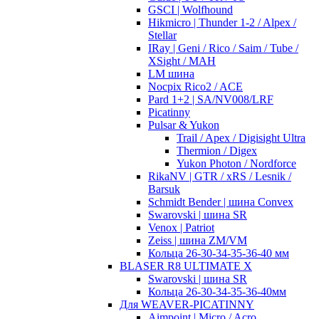
GSCI | Wolfhound
Hikmicro | Thunder 1-2 / Alpex /
Stellar
IRay | Geni / Rico / Saim / Tube /
XSight / MAH
LM шина
Nocpix Rico2 / ACE
Pard 1+2 | SA/NV008/LRF
Picatinny
Pulsar & Yukon
Trail / Apex / Digisight Ultra
Thermion / Digex
Yukon Photon / Nordforce
RikaNV | GTR / xRS / Lesnik /
Barsuk
Schmidt Bender | шина Convex
Swarovski | шина SR
Venox | Patriot
Zeiss | шина ZM/VM
Кольца 26-30-34-35-36-40 мм
BLASER R8 ULTIMATE X
Swarovski | шина SR
Кольца 26-30-34-35-36-40мм
Для WEAVER-PICATINNY
Aimpoint | Micro / Acro