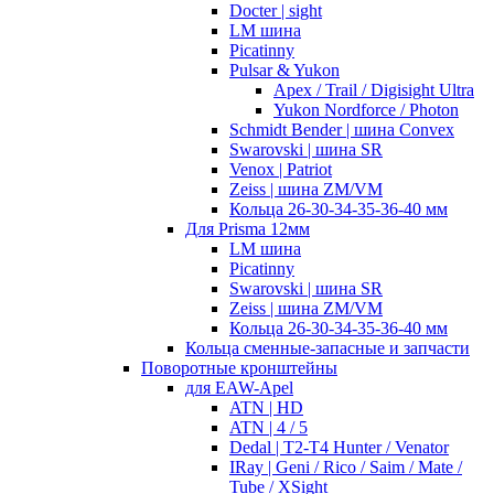
Docter | sight
LM шина
Picatinny
Pulsar & Yukon
Apex / Trail / Digisight Ultra
Yukon Nordforce / Photon
Schmidt Bender | шина Convex
Swarovski | шина SR
Venox | Patriot
Zeiss | шина ZM/VM
Кольца 26-30-34-35-36-40 мм
Для Prisma 12мм
LM шина
Picatinny
Swarovski | шина SR
Zeiss | шина ZM/VM
Кольца 26-30-34-35-36-40 мм
Кольца сменные-запасные и запчасти
Поворотные кронштейны
для EAW-Apel
ATN | HD
ATN | 4 / 5
Dedal | T2-T4 Hunter / Venator
IRay | Geni / Rico / Saim / Mate /
Tube / XSight