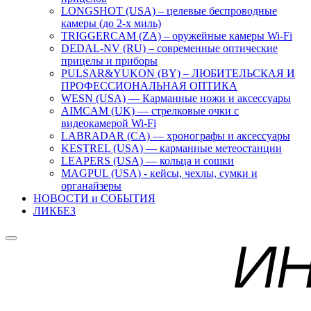
LONGSHOT (USA) – целевые беспроводные
камеры (до 2-х миль)
TRIGGERCAM (ZA) – оружейные камеры Wi-Fi
DEDAL-NV (RU) – современные оптические
прицелы и приборы
PULSAR&YUKON (BY) – ЛЮБИТЕЛЬСКАЯ И
ПРОФЕССИОНАЛЬНАЯ ОПТИКА
WESN (USA) — Карманные ножи и аксессуары
AIMCAM (UK) — стрелковые очки с
видеокамерой Wi-Fi
LABRADAR (CA) — хронографы и аксессуары
KESTREL (USA) — карманные метеостанции
LEAPERS (USA) — кольца и сошки
MAGPUL (USA) - кейсы, чехлы, сумки и
органайзеры
НОВОСТИ и СОБЫТИЯ
ЛИКБЕЗ