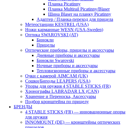
Планка Picatinny
Планка Multirail Picatinny/Blaser
Шина Blaser на планку Picatinny
Адаптер / Планка-переход для прицела
Метеостанции KESTREL (USA)
Ножи карманные WESN (USA-Sweden)
Оптика SWAROVSKI (AT)
Бинокли
Прицелы
Оптические приборы, прицелы и аксессуары
Дневные приборы и аксессуары
Бинокли Swarovski
Ночные приборы и аксессуары
Тепловизионные приборы и аксессуары
Очки с камерой AIMCAM (UK)
Сошки/Биподы LEAPERS (USA)
Упоры для оружия 4 STABLE STICKS (FR)
Хронографы LABRADAR LX (CAN)
Хранение и Переноска, Аксессуары
Подбор кронштейна по прицелу
БРЕНДЫ
4 STABLE STICKS (FR) — инновационные опоры
для оружия
INNOMOUNT (DE) — кронштейны оптических
прицелов