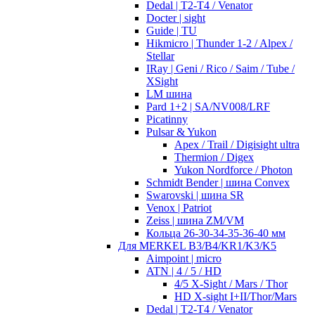
Dedal | T2-T4 / Venator
Docter | sight
Guide | TU
Hikmicro | Thunder 1-2 / Alpex /
Stellar
IRay | Geni / Rico / Saim / Tube /
XSight
LM шина
Pard 1+2 | SA/NV008/LRF
Picatinny
Pulsar & Yukon
Apex / Trail / Digisight ultra
Thermion / Digex
Yukon Nordforce / Photon
Schmidt Bender | шина Convex
Swarovski | шина SR
Venox | Patriot
Zeiss | шина ZM/VM
Кольца 26-30-34-35-36-40 мм
Для MERKEL B3/B4/KR1/K3/K5
Aimpoint | micro
ATN | 4 / 5 / HD
4/5 X-Sight / Mars / Thor
HD X-sight I+II/Thor/Mars
Dedal | T2-T4 / Venator