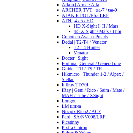
Arkon | Arma / Alfa
ARCHER TVT | tsa-7 / tsa-9
ATAK ET/OT/ES3 LRF
ATN | 4 / 5 / HD
HD X-Sight I+II / Mars
4/5 X-Sight / Mars / Thor
Conotech Avata / Polaris
Dedal | T2-T4 / Venator
T2-T4 Hunter
Venator
Docter | Sight
Fortuna | General / General one
Guide | TU / TS / TR
Hikmicro | Thunder 1-2 / Alpex /
Stellar
Infiray TD70L
IRay | Geni / Rico / Saim / Mate /
MAH / Tube / XSight
Longot
LM шина
Nocpix Rico2 / ACE
Pard | SA/NV008/LRF
Picatinny
Pixfra Chiron
Pulsar & Yukon