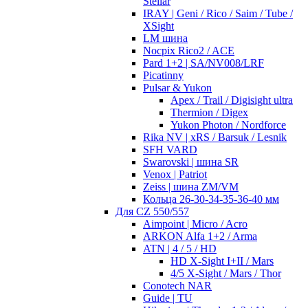
Stellar
IRAY | Geni / Rico / Saim / Tube /
XSight
LM шина
Nocpix Rico2 / ACE
Pard 1+2 | SA/NV008/LRF
Picatinny
Pulsar & Yukon
Apex / Trail / Digisight ultra
Thermion / Digex
Yukon Photon / Nordforce
Rika NV | xRS / Barsuk / Lesnik
SFH VARD
Swarovski | шина SR
Venox | Patriot
Zeiss | шина ZM/VM
Кольца 26-30-34-35-36-40 мм
Для CZ 550/557
Aimpoint | Micro / Acro
ARKON Alfa 1+2 / Arma
ATN | 4 / 5 / HD
HD X-Sight I+II / Mars
4/5 X-Sight / Mars / Thor
Conotech NAR
Guide | TU