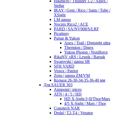
Hikmicro | Thunder 1-2 / Alpex /
Stellar
IRAY | Geni / Rico / Saim / Tube /
XSight
LM шина
Nocpix Rico2 / ACE
PARD | SA/NV008/S/LRF
Picatinny
Pulsar & Yukon
Apex / Trail / Digisight ultra
Thermion / Digex
Yukon Photon / Nordforce
RikaNV xRS / Lesnik / Barsuk
Swarovski | шина SR
SFH VARD
Venox | Patriot
Zeiss | шина ZM/VM
Кольца 26-30-34-35-36-40 мм
Для SAUER 303
Aimpoint | micro
ATN | 4 / 5 / HD
HD X-Sight I+II/Thor/Mars
4/5 X-Sight / Mars / Thor
Conotech NAR
Dedal | T2-T4 / Venator