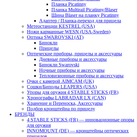
Планка Picatinny
Планка Multirail Picatinny/Blaser
Шина Blaser на планку Picatinny
Адаптер / Планка-переход для прицела
Метеостанции KESTREL (USA)
Ножи карманные WESN (USA-Sweden)
Оптика SWAROVSKI (AT)
Бинокли
Прицелы
Оптические приборы, прицелы и аксессуары
Дневные приборы и аксессуары
Бинокли Swarovski
Ночные приборы и аксессуары
Тепловизионные приборы и аксессуары
Очки с камерой AIMCAM (UK)
Сошки/Биподы LEAPERS (USA)
Упоры для оружия 4 STABLE STICKS (FR)
Хронографы LABRADAR LX (CAN)
Хранение и Переноска, Аксессуары
Подбор кронштейна по прицелу
БРЕНДЫ
4 STABLE STICKS (FR) — инновационные опоры
для оружия
INNOMOUNT (DE) — кронштейны оптических
прицелов