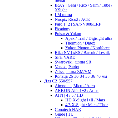
Stellar
IRAY | Geni / Rico / Saim / Tube /
XSight
LM шина
Nocpix Rico2 / ACE
Pard 1+2 | SA/NV008/LRF
Picatinny
Pulsar & Yukon
Apex / Trail / Digisight ultra
Thermion / Digex
Yukon Photon / Nordforce
Rika NV | xRS / Barsuk / Lesnik
SFH VARD
Swarovski | шина SR
Venox | Patriot
Zeiss | шина ZM/VM
Кольца 26-30-34-35-36-40 мм
Для CZ 550/557
Aimpoint | Micro / Acro
ARKON Alfa 1+2 / Arma
ATN | 4 / 5 / HD
HD X-Sight I+II / Mars
4/5 X-Sight / Mars / Thor
Conotech NAR
Guide | TU