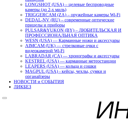
LONGSHOT (USA) – целевые беспроводные
камеры (до 2-х миль)
TRIGGERCAM (ZA) – оружейные камеры Wi-Fi
DEDAL-NV (RU) – современные оптические
прицелы и приборы
PULSAR&YUKON (BY) – ЛЮБИТЕЛЬСКАЯ И
ПРОФЕССИОНАЛЬНАЯ ОПТИКА
WESN (USA) — Карманные ножи и аксессуары
AIMCAM (UK) — стрелковые очки с
видеокамерой Wi-Fi
LABRADAR (CA) — хронографы и аксессуары
KESTREL (USA) — карманные метеостанции
LEAPERS (USA) — кольца и сошки
MAGPUL (USA) - кейсы, чехлы, сумки и
органайзеры
НОВОСТИ и СОБЫТИЯ
ЛИКБЕЗ