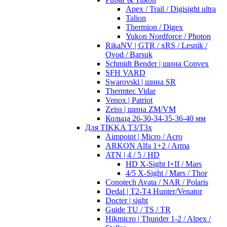
Apex / Trail / Digisight ultra
Talion
Thermion / Digex
Yukon Nordforce / Photon
RikaNV | GTR / xRS / Lesnik /
Ovod / Barsuk
Schmidt Bender | шина Convex
SFH VARD
Swarovski | шина SR
Thermtec Vidar
Venox | Patriot
Zeiss | шина ZM/VM
Кольца 26-30-34-35-36-40 мм
Для TIKKA T3/T3x
Aimpoint | Micro / Acro
ARKON Alfa 1+2 / Arma
ATN | 4 / 5 / HD
HD X-Sight I+II / Mars
4/5 X-Sight / Mars / Thor
Conotech Avata / NAR / Polaris
Dedal | T2-T4 Hunter/Venator
Docter | sight
Guide TU / TS / TR
Hikmicro | Thunder 1-2 / Alpex /