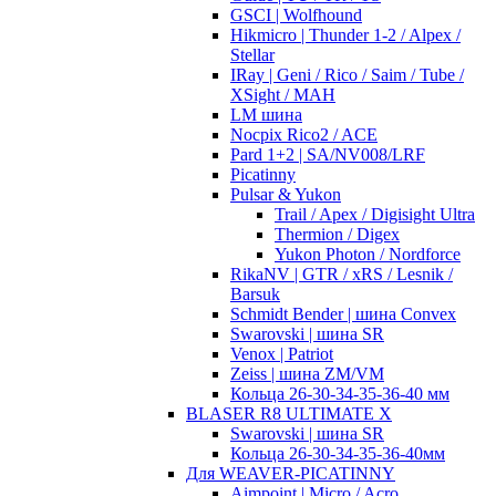
GSCI | Wolfhound
Hikmicro | Thunder 1-2 / Alpex /
Stellar
IRay | Geni / Rico / Saim / Tube /
XSight / MAH
LM шина
Nocpix Rico2 / ACE
Pard 1+2 | SA/NV008/LRF
Picatinny
Pulsar & Yukon
Trail / Apex / Digisight Ultra
Thermion / Digex
Yukon Photon / Nordforce
RikaNV | GTR / xRS / Lesnik /
Barsuk
Schmidt Bender | шина Convex
Swarovski | шина SR
Venox | Patriot
Zeiss | шина ZM/VM
Кольца 26-30-34-35-36-40 мм
BLASER R8 ULTIMATE X
Swarovski | шина SR
Кольца 26-30-34-35-36-40мм
Для WEAVER-PICATINNY
Aimpoint | Micro / Acro