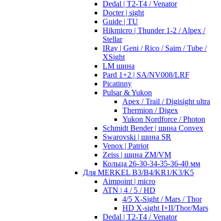
Dedal | T2-T4 / Venator
Docter | sight
Guide | TU
Hikmicro | Thunder 1-2 / Alpex /
Stellar
IRay | Geni / Rico / Saim / Tube /
XSight
LM шина
Pard 1+2 | SA/NV008/LRF
Picatinny
Pulsar & Yukon
Apex / Trail / Digisight ultra
Thermion / Digex
Yukon Nordforce / Photon
Schmidt Bender | шина Convex
Swarovski | шина SR
Venox | Patriot
Zeiss | шина ZM/VM
Кольца 26-30-34-35-36-40 мм
Для MERKEL B3/B4/KR1/K3/K5
Aimpoint | micro
ATN | 4 / 5 / HD
4/5 X-Sight / Mars / Thor
HD X-sight I+II/Thor/Mars
Dedal | T2-T4 / Venator