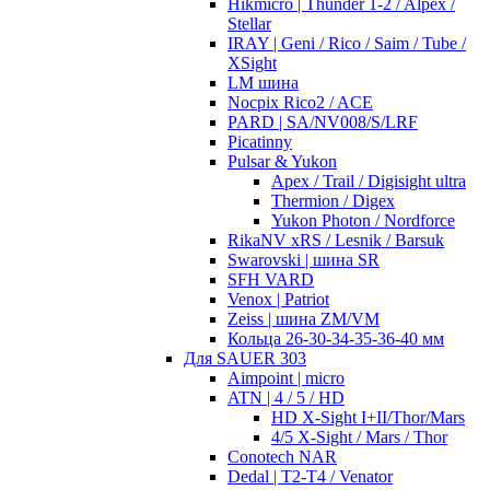
Hikmicro | Thunder 1-2 / Alpex /
Stellar
IRAY | Geni / Rico / Saim / Tube /
XSight
LM шина
Nocpix Rico2 / ACE
PARD | SA/NV008/S/LRF
Picatinny
Pulsar & Yukon
Apex / Trail / Digisight ultra
Thermion / Digex
Yukon Photon / Nordforce
RikaNV xRS / Lesnik / Barsuk
Swarovski | шина SR
SFH VARD
Venox | Patriot
Zeiss | шина ZM/VM
Кольца 26-30-34-35-36-40 мм
Для SAUER 303
Aimpoint | micro
ATN | 4 / 5 / HD
HD X-Sight I+II/Thor/Mars
4/5 X-Sight / Mars / Thor
Conotech NAR
Dedal | T2-T4 / Venator