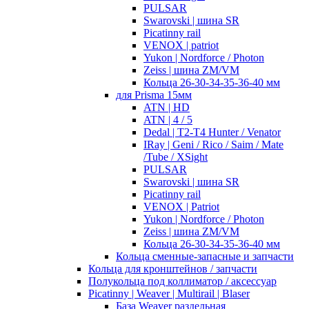
PULSAR
Swarovski | шина SR
Picatinny rail
VENOX | patriot
Yukon | Nordforce / Photon
Zeiss | шина ZM/VM
Кольца 26-30-34-35-36-40 мм
для Prisma 15мм
ATN | HD
ATN | 4 / 5
Dedal | T2-T4 Hunter / Venator
IRay | Geni / Rico / Saim / Mate
/Tube / XSight
PULSAR
Swarovski | шина SR
Picatinny rail
VENOX | Patriot
Yukon | Nordforce / Photon
Zeiss | шина ZM/VM
Кольца 26-30-34-35-36-40 мм
Кольца сменные-запасные и запчасти
Кольца для кронштейнов / запчасти
Полукольца под коллиматор / аксессуар
Picatinny | Weaver | Multirail | Blaser
База Weaver раздельная