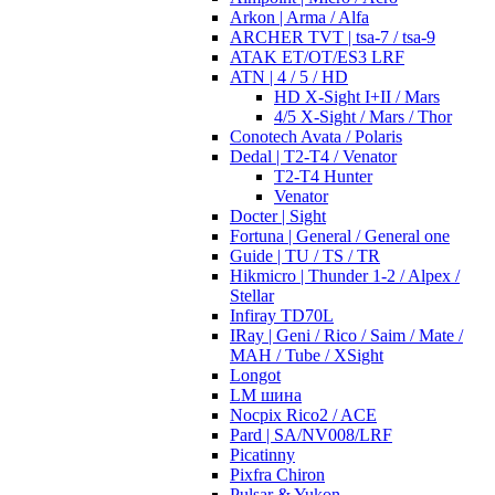
Arkon | Arma / Alfa
ARCHER TVT | tsa-7 / tsa-9
ATAK ET/OT/ES3 LRF
ATN | 4 / 5 / HD
HD X-Sight I+II / Mars
4/5 X-Sight / Mars / Thor
Conotech Avata / Polaris
Dedal | T2-T4 / Venator
T2-T4 Hunter
Venator
Docter | Sight
Fortuna | General / General one
Guide | TU / TS / TR
Hikmicro | Thunder 1-2 / Alpex /
Stellar
Infiray TD70L
IRay | Geni / Rico / Saim / Mate /
MAH / Tube / XSight
Longot
LM шина
Nocpix Rico2 / ACE
Pard | SA/NV008/LRF
Picatinny
Pixfra Chiron
Pulsar & Yukon