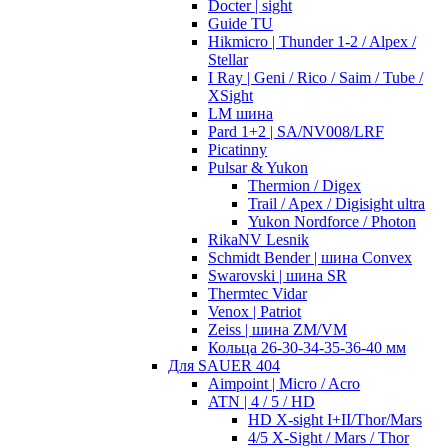
Docter | sight
Guide TU
Hikmicro | Thunder 1-2 / Alpex /
Stellar
I Ray | Geni / Rico / Saim / Tube /
XSight
LM шина
Pard 1+2 | SA/NV008/LRF
Picatinny
Pulsar & Yukon
Thermion / Digex
Trail / Apex / Digisight ultra
Yukon Nordforce / Photon
RikaNV Lesnik
Schmidt Bender | шина Convex
Swarovski | шина SR
Thermtec Vidar
Venox | Patriot
Zeiss | шина ZM/VM
Кольца 26-30-34-35-36-40 мм
Для SAUER 404
Aimpoint | Micro / Acro
ATN | 4 / 5 / HD
HD X-sight I+II/Thor/Mars
4/5 X-Sight / Mars / Thor