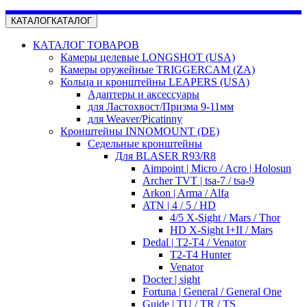
КАТАЛОГ
КАТАЛОГ
КАТАЛОГ ТОВАРОВ
Камеры целевые LONGSHOT (USA)
Камеры оружейные TRIGGERCAM (ZA)
Кольца и кронштейны LEAPERS (USA)
Адаптеры и аксессуары
для Ластохвост/Призма 9-11мм
для Weaver/Picatinny
Кронштейны INNOMOUNT (DE)
Седельные кронштейны
Для BLASER R93/R8
Aimpoint | Micro / Acro | Holosun
Archer TVT | tsa-7 / tsa-9
Arkon | Arma / Alfa
ATN | 4 / 5 / HD
4/5 X-Sight / Mars / Thor
HD X-Sight I+II / Mars
Dedal | T2-T4 / Venator
T2-T4 Hunter
Venator
Docter | sight
Fortuna | General / General One
Guide | TU / TR / TS