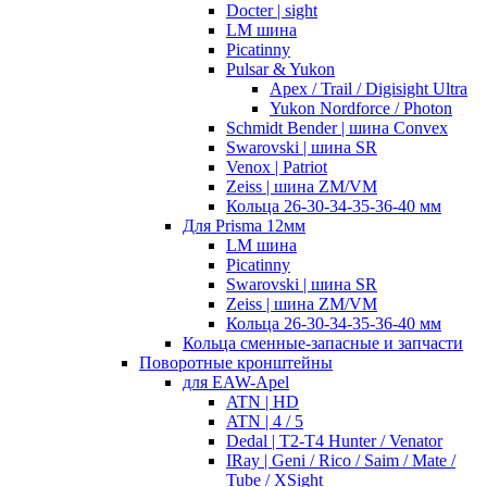
Docter | sight
LM шина
Picatinny
Pulsar & Yukon
Apex / Trail / Digisight Ultra
Yukon Nordforce / Photon
Schmidt Bender | шина Convex
Swarovski | шина SR
Venox | Patriot
Zeiss | шина ZM/VM
Кольца 26-30-34-35-36-40 мм
Для Prisma 12мм
LM шина
Picatinny
Swarovski | шина SR
Zeiss | шина ZM/VM
Кольца 26-30-34-35-36-40 мм
Кольца сменные-запасные и запчасти
Поворотные кронштейны
для EAW-Apel
ATN | HD
ATN | 4 / 5
Dedal | T2-T4 Hunter / Venator
IRay | Geni / Rico / Saim / Mate /
Tube / XSight