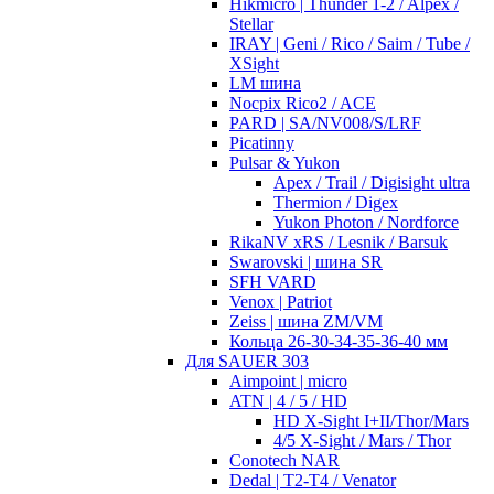
Hikmicro | Thunder 1-2 / Alpex /
Stellar
IRAY | Geni / Rico / Saim / Tube /
XSight
LM шина
Nocpix Rico2 / ACE
PARD | SA/NV008/S/LRF
Picatinny
Pulsar & Yukon
Apex / Trail / Digisight ultra
Thermion / Digex
Yukon Photon / Nordforce
RikaNV xRS / Lesnik / Barsuk
Swarovski | шина SR
SFH VARD
Venox | Patriot
Zeiss | шина ZM/VM
Кольца 26-30-34-35-36-40 мм
Для SAUER 303
Aimpoint | micro
ATN | 4 / 5 / HD
HD X-Sight I+II/Thor/Mars
4/5 X-Sight / Mars / Thor
Conotech NAR
Dedal | T2-T4 / Venator