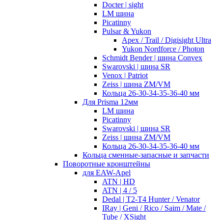
Docter | sight
LM шина
Picatinny
Pulsar & Yukon
Apex / Trail / Digisight Ultra
Yukon Nordforce / Photon
Schmidt Bender | шина Convex
Swarovski | шина SR
Venox | Patriot
Zeiss | шина ZM/VM
Кольца 26-30-34-35-36-40 мм
Для Prisma 12мм
LM шина
Picatinny
Swarovski | шина SR
Zeiss | шина ZM/VM
Кольца 26-30-34-35-36-40 мм
Кольца сменные-запасные и запчасти
Поворотные кронштейны
для EAW-Apel
ATN | HD
ATN | 4 / 5
Dedal | T2-T4 Hunter / Venator
IRay | Geni / Rico / Saim / Mate /
Tube / XSight