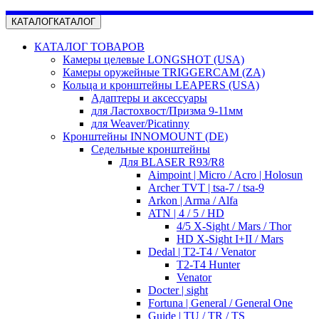
КАТАЛОГ
КАТАЛОГ
КАТАЛОГ ТОВАРОВ
Камеры целевые LONGSHOT (USA)
Камеры оружейные TRIGGERCAM (ZA)
Кольца и кронштейны LEAPERS (USA)
Адаптеры и аксессуары
для Ластохвост/Призма 9-11мм
для Weaver/Picatinny
Кронштейны INNOMOUNT (DE)
Седельные кронштейны
Для BLASER R93/R8
Aimpoint | Micro / Acro | Holosun
Archer TVT | tsa-7 / tsa-9
Arkon | Arma / Alfa
ATN | 4 / 5 / HD
4/5 X-Sight / Mars / Thor
HD X-Sight I+II / Mars
Dedal | T2-T4 / Venator
T2-T4 Hunter
Venator
Docter | sight
Fortuna | General / General One
Guide | TU / TR / TS