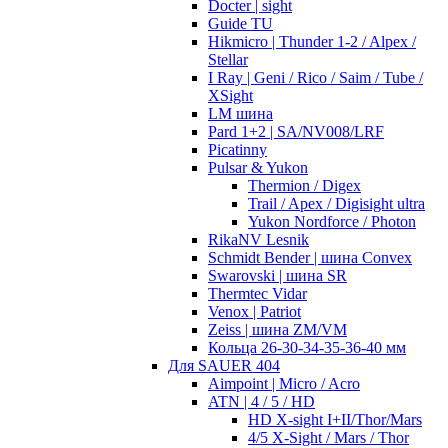
Docter | sight
Guide TU
Hikmicro | Thunder 1-2 / Alpex /
Stellar
I Ray | Geni / Rico / Saim / Tube /
XSight
LM шина
Pard 1+2 | SA/NV008/LRF
Picatinny
Pulsar & Yukon
Thermion / Digex
Trail / Apex / Digisight ultra
Yukon Nordforce / Photon
RikaNV Lesnik
Schmidt Bender | шина Convex
Swarovski | шина SR
Thermtec Vidar
Venox | Patriot
Zeiss | шина ZM/VM
Кольца 26-30-34-35-36-40 мм
Для SAUER 404
Aimpoint | Micro / Acro
ATN | 4 / 5 / HD
HD X-sight I+II/Thor/Mars
4/5 X-Sight / Mars / Thor