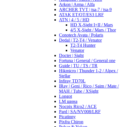
Arkon | Arma / Alfa
ARCHER TVT | tsa-7 / tsa-9
ATAK ET/OT/ES3 LRF
ATN | 4 / 5 / HD
HD X-Sight I+II / Mars
4/5 X-Sight / Mars / Thor
Conotech Avata / Polaris
Dedal | T2-T4 / Venator
T2-T4 Hunter
Venator
Docter | Sight
Fortuna | General / General one
Guide | TU / TS / TR
Hikmicro | Thunder 1-2 / Alpex /
Stellar
Infiray TD70L
IRay | Geni / Rico / Saim / Mate /
MAH / Tube / XSight
Longot
LM шина
Nocpix Rico2 / ACE
Pard | SA/NV008/LRF
Picatinny
Pixfra Chiron
Pulsar & Yukon