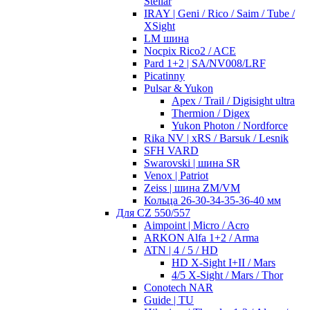
Stellar
IRAY | Geni / Rico / Saim / Tube /
XSight
LM шина
Nocpix Rico2 / ACE
Pard 1+2 | SA/NV008/LRF
Picatinny
Pulsar & Yukon
Apex / Trail / Digisight ultra
Thermion / Digex
Yukon Photon / Nordforce
Rika NV | xRS / Barsuk / Lesnik
SFH VARD
Swarovski | шина SR
Venox | Patriot
Zeiss | шина ZM/VM
Кольца 26-30-34-35-36-40 мм
Для CZ 550/557
Aimpoint | Micro / Acro
ARKON Alfa 1+2 / Arma
ATN | 4 / 5 / HD
HD X-Sight I+II / Mars
4/5 X-Sight / Mars / Thor
Conotech NAR
Guide | TU