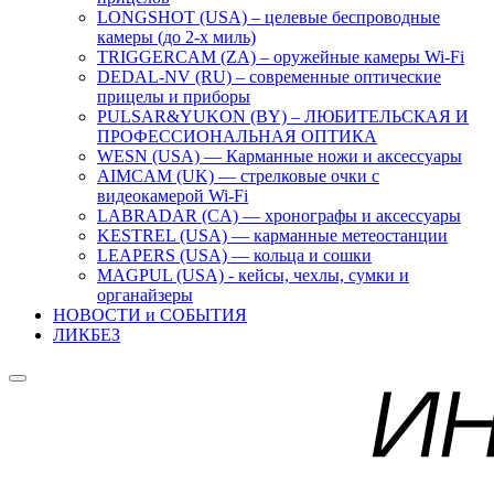
LONGSHOT (USA) – целевые беспроводные
камеры (до 2-х миль)
TRIGGERCAM (ZA) – оружейные камеры Wi-Fi
DEDAL-NV (RU) – современные оптические
прицелы и приборы
PULSAR&YUKON (BY) – ЛЮБИТЕЛЬСКАЯ И
ПРОФЕССИОНАЛЬНАЯ ОПТИКА
WESN (USA) — Карманные ножи и аксессуары
AIMCAM (UK) — стрелковые очки с
видеокамерой Wi-Fi
LABRADAR (CA) — хронографы и аксессуары
KESTREL (USA) — карманные метеостанции
LEAPERS (USA) — кольца и сошки
MAGPUL (USA) - кейсы, чехлы, сумки и
органайзеры
НОВОСТИ и СОБЫТИЯ
ЛИКБЕЗ