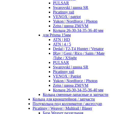
PULSAR
Swarovski | шина SR
Picatinny rail
VENOX | patriot
Yukon | Nordforce / Photon
Zeiss | шина ZM/VM
Кольца 26-30-34-35-36-40 мм
для Prisma 15мм
ATN | HD
ATN | 4 / 5
Dedal | T2-T4 Hunter / Venator
IRay | Geni / Rico / Saim / Mate
/Tube / XSight
PULSAR
Swarovski | шина SR
Picatinny rail
VENOX | Patriot
Yukon | Nordforce / Photon
Zeiss | шина ZM/VM
Кольца 26-30-34-35-36-40 мм
Кольца сменные-запасные и запчасти
Кольца для кронштейнов / запчасти
Полукольца под коллиматор / аксессуар
Picatinny | Weaver | Multirail | Blaser
База Weaver раздельная