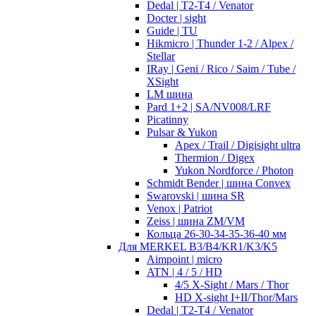
Dedal | T2-T4 / Venator
Docter | sight
Guide | TU
Hikmicro | Thunder 1-2 / Alpex /
Stellar
IRay | Geni / Rico / Saim / Tube /
XSight
LM шина
Pard 1+2 | SA/NV008/LRF
Picatinny
Pulsar & Yukon
Apex / Trail / Digisight ultra
Thermion / Digex
Yukon Nordforce / Photon
Schmidt Bender | шина Convex
Swarovski | шина SR
Venox | Patriot
Zeiss | шина ZM/VM
Кольца 26-30-34-35-36-40 мм
Для MERKEL B3/B4/KR1/K3/K5
Aimpoint | micro
ATN | 4 / 5 / HD
4/5 X-Sight / Mars / Thor
HD X-sight I+II/Thor/Mars
Dedal | T2-T4 / Venator