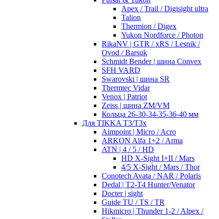
Apex / Trail / Digisight ultra
Talion
Thermion / Digex
Yukon Nordforce / Photon
RikaNV | GTR / xRS / Lesnik /
Ovod / Barsuk
Schmidt Bender | шина Convex
SFH VARD
Swarovski | шина SR
Thermtec Vidar
Venox | Patriot
Zeiss | шина ZM/VM
Кольца 26-30-34-35-36-40 мм
Для TIKKA T3/T3x
Aimpoint | Micro / Acro
ARKON Alfa 1+2 / Arma
ATN | 4 / 5 / HD
HD X-Sight I+II / Mars
4/5 X-Sight / Mars / Thor
Conotech Avata / NAR / Polaris
Dedal | T2-T4 Hunter/Venator
Docter | sight
Guide TU / TS / TR
Hikmicro | Thunder 1-2 / Alpex /