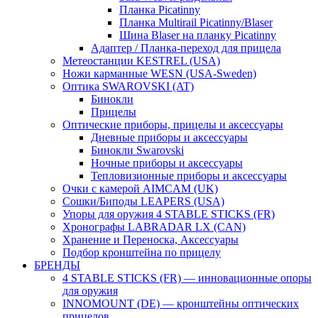
Планка Picatinny
Планка Multirail Picatinny/Blaser
Шина Blaser на планку Picatinny
Адаптер / Планка-переход для прицела
Метеостанции KESTREL (USA)
Ножи карманные WESN (USA-Sweden)
Оптика SWAROVSKI (AT)
Бинокли
Прицелы
Оптические приборы, прицелы и аксессуары
Дневные приборы и аксессуары
Бинокли Swarovski
Ночные приборы и аксессуары
Тепловизионные приборы и аксессуары
Очки с камерой AIMCAM (UK)
Сошки/Биподы LEAPERS (USA)
Упоры для оружия 4 STABLE STICKS (FR)
Хронографы LABRADAR LX (CAN)
Хранение и Переноска, Аксессуары
Подбор кронштейна по прицелу
БРЕНДЫ
4 STABLE STICKS (FR) — инновационные опоры
для оружия
INNOMOUNT (DE) — кронштейны оптических
прицелов