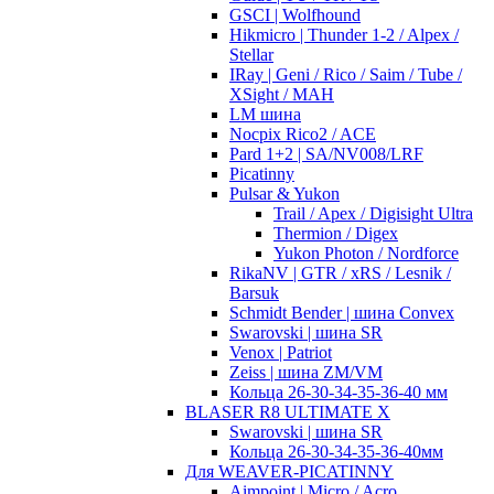
GSCI | Wolfhound
Hikmicro | Thunder 1-2 / Alpex /
Stellar
IRay | Geni / Rico / Saim / Tube /
XSight / MAH
LM шина
Nocpix Rico2 / ACE
Pard 1+2 | SA/NV008/LRF
Picatinny
Pulsar & Yukon
Trail / Apex / Digisight Ultra
Thermion / Digex
Yukon Photon / Nordforce
RikaNV | GTR / xRS / Lesnik /
Barsuk
Schmidt Bender | шина Convex
Swarovski | шина SR
Venox | Patriot
Zeiss | шина ZM/VM
Кольца 26-30-34-35-36-40 мм
BLASER R8 ULTIMATE X
Swarovski | шина SR
Кольца 26-30-34-35-36-40мм
Для WEAVER-PICATINNY
Aimpoint | Micro / Acro