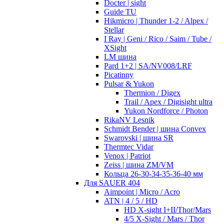
Docter | sight
Guide TU
Hikmicro | Thunder 1-2 / Alpex /
Stellar
I Ray | Geni / Rico / Saim / Tube /
XSight
LM шина
Pard 1+2 | SA/NV008/LRF
Picatinny
Pulsar & Yukon
Thermion / Digex
Trail / Apex / Digisight ultra
Yukon Nordforce / Photon
RikaNV Lesnik
Schmidt Bender | шина Convex
Swarovski | шина SR
Thermtec Vidar
Venox | Patriot
Zeiss | шина ZM/VM
Кольца 26-30-34-35-36-40 мм
Для SAUER 404
Aimpoint | Micro / Acro
ATN | 4 / 5 / HD
HD X-sight I+II/Thor/Mars
4/5 X-Sight / Mars / Thor