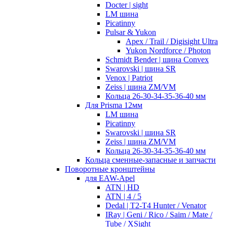
Docter | sight
LM шина
Picatinny
Pulsar & Yukon
Apex / Trail / Digisight Ultra
Yukon Nordforce / Photon
Schmidt Bender | шина Convex
Swarovski | шина SR
Venox | Patriot
Zeiss | шина ZM/VM
Кольца 26-30-34-35-36-40 мм
Для Prisma 12мм
LM шина
Picatinny
Swarovski | шина SR
Zeiss | шина ZM/VM
Кольца 26-30-34-35-36-40 мм
Кольца сменные-запасные и запчасти
Поворотные кронштейны
для EAW-Apel
ATN | HD
ATN | 4 / 5
Dedal | T2-T4 Hunter / Venator
IRay | Geni / Rico / Saim / Mate /
Tube / XSight