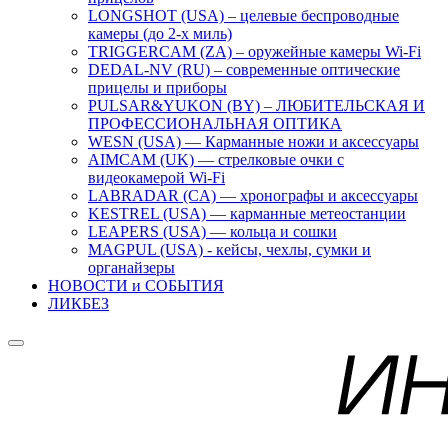
LONGSHOT (USA) – целевые беспроводные
камеры (до 2-х миль)
TRIGGERCAM (ZA) – оружейные камеры Wi-Fi
DEDAL-NV (RU) – современные оптические
прицелы и приборы
PULSAR&YUKON (BY) – ЛЮБИТЕЛЬСКАЯ И
ПРОФЕССИОНАЛЬНАЯ ОПТИКА
WESN (USA) — Карманные ножи и аксессуары
AIMCAM (UK) — стрелковые очки с
видеокамерой Wi-Fi
LABRADAR (CA) — хронографы и аксессуары
KESTREL (USA) — карманные метеостанции
LEAPERS (USA) — кольца и сошки
MAGPUL (USA) - кейсы, чехлы, сумки и
органайзеры
НОВОСТИ и СОБЫТИЯ
ЛИКБЕЗ