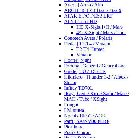
Arkon | Arma / Alfa
ARCHER TVT | tsa-7 / tsa-9
ATAK ET/OT/ES3 LRF
ATN | 4 / 5 / HD
HD X-Sight I+II / Mars
4/5 X-Sight / Mars / Thor
Conotech Avata / Polaris
Dedal | T2-T4 / Venator
T2-T4 Hunter
Venator
Docter | Sight
Fortuna | General / General one
Guide | TU / TS / TR
Hikmicro | Thunder 1-2 / Alpex /
Stellar
Infiray TD70L
IRay | Geni / Rico / Saim / Mate /
MAH / Tube / XSight
Longot
LM шина
Nocpix Rico2 / ACE
Pard | SA/NV008/LRF
Picatinny
Pixfra Chiron
Pulsar & Yukon