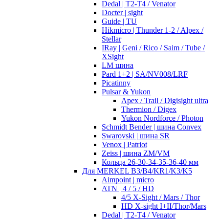
Dedal | T2-T4 / Venator
Docter | sight
Guide | TU
Hikmicro | Thunder 1-2 / Alpex /
Stellar
IRay | Geni / Rico / Saim / Tube /
XSight
LM шина
Pard 1+2 | SA/NV008/LRF
Picatinny
Pulsar & Yukon
Apex / Trail / Digisight ultra
Thermion / Digex
Yukon Nordforce / Photon
Schmidt Bender | шина Convex
Swarovski | шина SR
Venox | Patriot
Zeiss | шина ZM/VM
Кольца 26-30-34-35-36-40 мм
Для MERKEL B3/B4/KR1/K3/K5
Aimpoint | micro
ATN | 4 / 5 / HD
4/5 X-Sight / Mars / Thor
HD X-sight I+II/Thor/Mars
Dedal | T2-T4 / Venator