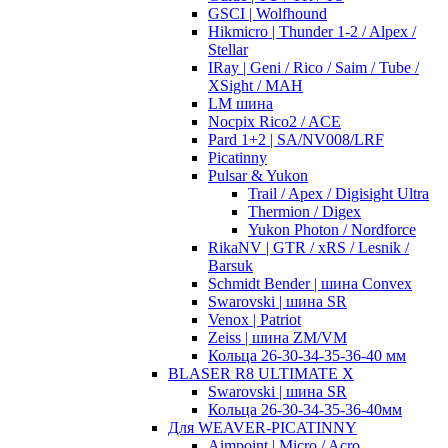
GSCI | Wolfhound
Hikmicro | Thunder 1-2 / Alpex /
Stellar
IRay | Geni / Rico / Saim / Tube /
XSight / MAH
LM шина
Nocpix Rico2 / ACE
Pard 1+2 | SA/NV008/LRF
Picatinny
Pulsar & Yukon
Trail / Apex / Digisight Ultra
Thermion / Digex
Yukon Photon / Nordforce
RikaNV | GTR / xRS / Lesnik /
Barsuk
Schmidt Bender | шина Convex
Swarovski | шина SR
Venox | Patriot
Zeiss | шина ZM/VM
Кольца 26-30-34-35-36-40 мм
BLASER R8 ULTIMATE X
Swarovski | шина SR
Кольца 26-30-34-35-36-40мм
Для WEAVER-PICATINNY
Aimpoint | Micro / Acro