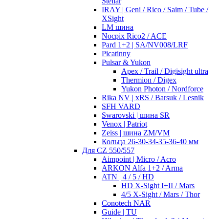
Stellar
IRAY | Geni / Rico / Saim / Tube /
XSight
LM шина
Nocpix Rico2 / ACE
Pard 1+2 | SA/NV008/LRF
Picatinny
Pulsar & Yukon
Apex / Trail / Digisight ultra
Thermion / Digex
Yukon Photon / Nordforce
Rika NV | xRS / Barsuk / Lesnik
SFH VARD
Swarovski | шина SR
Venox | Patriot
Zeiss | шина ZM/VM
Кольца 26-30-34-35-36-40 мм
Для CZ 550/557
Aimpoint | Micro / Acro
ARKON Alfa 1+2 / Arma
ATN | 4 / 5 / HD
HD X-Sight I+II / Mars
4/5 X-Sight / Mars / Thor
Conotech NAR
Guide | TU