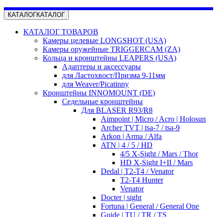
КАТАЛОГ
КАТАЛОГ
КАТАЛОГ ТОВАРОВ
Камеры целевые LONGSHOT (USA)
Камеры оружейные TRIGGERCAM (ZA)
Кольца и кронштейны LEAPERS (USA)
Адаптеры и аксессуары
для Ластохвост/Призма 9-11мм
для Weaver/Picatinny
Кронштейны INNOMOUNT (DE)
Седельные кронштейны
Для BLASER R93/R8
Aimpoint | Micro / Acro | Holosun
Archer TVT | tsa-7 / tsa-9
Arkon | Arma / Alfa
ATN | 4 / 5 / HD
4/5 X-Sight / Mars / Thor
HD X-Sight I+II / Mars
Dedal | T2-T4 / Venator
T2-T4 Hunter
Venator
Docter | sight
Fortuna | General / General One
Guide | TU / TR / TS