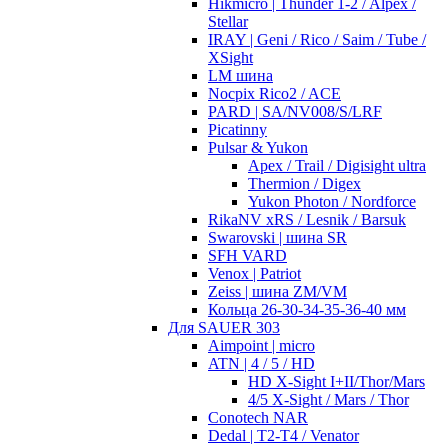
Hikmicro | Thunder 1-2 / Alpex /
Stellar
IRAY | Geni / Rico / Saim / Tube /
XSight
LM шина
Nocpix Rico2 / ACE
PARD | SA/NV008/S/LRF
Picatinny
Pulsar & Yukon
Apex / Trail / Digisight ultra
Thermion / Digex
Yukon Photon / Nordforce
RikaNV xRS / Lesnik / Barsuk
Swarovski | шина SR
SFH VARD
Venox | Patriot
Zeiss | шина ZM/VM
Кольца 26-30-34-35-36-40 мм
Для SAUER 303
Aimpoint | micro
ATN | 4 / 5 / HD
HD X-Sight I+II/Thor/Mars
4/5 X-Sight / Mars / Thor
Conotech NAR
Dedal | T2-T4 / Venator