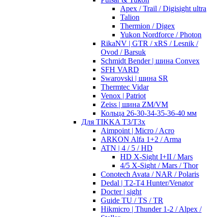
Apex / Trail / Digisight ultra
Talion
Thermion / Digex
Yukon Nordforce / Photon
RikaNV | GTR / xRS / Lesnik /
Ovod / Barsuk
Schmidt Bender | шина Convex
SFH VARD
Swarovski | шина SR
Thermtec Vidar
Venox | Patriot
Zeiss | шина ZM/VM
Кольца 26-30-34-35-36-40 мм
Для TIKKA T3/T3x
Aimpoint | Micro / Acro
ARKON Alfa 1+2 / Arma
ATN | 4 / 5 / HD
HD X-Sight I+II / Mars
4/5 X-Sight / Mars / Thor
Conotech Avata / NAR / Polaris
Dedal | T2-T4 Hunter/Venator
Docter | sight
Guide TU / TS / TR
Hikmicro | Thunder 1-2 / Alpex /