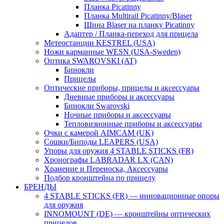
Планка Picatinny
Планка Multirail Picatinny/Blaser
Шина Blaser на планку Picatinny
Адаптер / Планка-переход для прицела
Метеостанции KESTREL (USA)
Ножи карманные WESN (USA-Sweden)
Оптика SWAROVSKI (AT)
Бинокли
Прицелы
Оптические приборы, прицелы и аксессуары
Дневные приборы и аксессуары
Бинокли Swarovski
Ночные приборы и аксессуары
Тепловизионные приборы и аксессуары
Очки с камерой AIMCAM (UK)
Сошки/Биподы LEAPERS (USA)
Упоры для оружия 4 STABLE STICKS (FR)
Хронографы LABRADAR LX (CAN)
Хранение и Переноска, Аксессуары
Подбор кронштейна по прицелу
БРЕНДЫ
4 STABLE STICKS (FR) — инновационные опоры
для оружия
INNOMOUNT (DE) — кронштейны оптических
прицелов