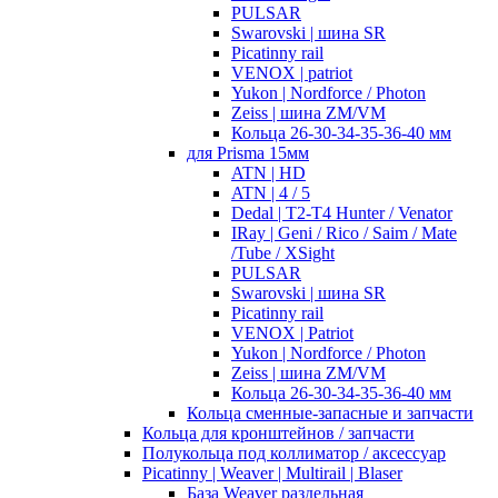
PULSAR
Swarovski | шина SR
Picatinny rail
VENOX | patriot
Yukon | Nordforce / Photon
Zeiss | шина ZM/VM
Кольца 26-30-34-35-36-40 мм
для Prisma 15мм
ATN | HD
ATN | 4 / 5
Dedal | T2-T4 Hunter / Venator
IRay | Geni / Rico / Saim / Mate
/Tube / XSight
PULSAR
Swarovski | шина SR
Picatinny rail
VENOX | Patriot
Yukon | Nordforce / Photon
Zeiss | шина ZM/VM
Кольца 26-30-34-35-36-40 мм
Кольца сменные-запасные и запчасти
Кольца для кронштейнов / запчасти
Полукольца под коллиматор / аксессуар
Picatinny | Weaver | Multirail | Blaser
База Weaver раздельная