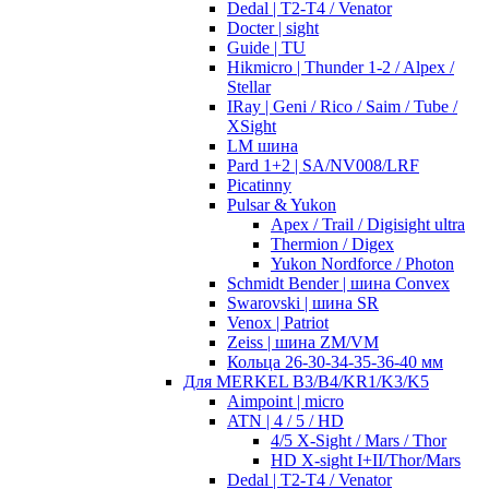
Dedal | T2-T4 / Venator
Docter | sight
Guide | TU
Hikmicro | Thunder 1-2 / Alpex /
Stellar
IRay | Geni / Rico / Saim / Tube /
XSight
LM шина
Pard 1+2 | SA/NV008/LRF
Picatinny
Pulsar & Yukon
Apex / Trail / Digisight ultra
Thermion / Digex
Yukon Nordforce / Photon
Schmidt Bender | шина Convex
Swarovski | шина SR
Venox | Patriot
Zeiss | шина ZM/VM
Кольца 26-30-34-35-36-40 мм
Для MERKEL B3/B4/KR1/K3/K5
Aimpoint | micro
ATN | 4 / 5 / HD
4/5 X-Sight / Mars / Thor
HD X-sight I+II/Thor/Mars
Dedal | T2-T4 / Venator