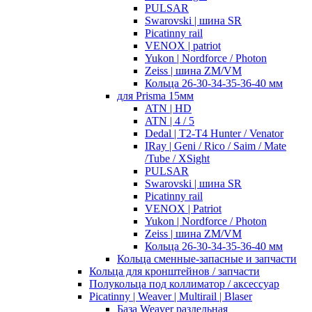
PULSAR
Swarovski | шина SR
Picatinny rail
VENOX | patriot
Yukon | Nordforce / Photon
Zeiss | шина ZM/VM
Кольца 26-30-34-35-36-40 мм
для Prisma 15мм
ATN | HD
ATN | 4 / 5
Dedal | T2-T4 Hunter / Venator
IRay | Geni / Rico / Saim / Mate
/Tube / XSight
PULSAR
Swarovski | шина SR
Picatinny rail
VENOX | Patriot
Yukon | Nordforce / Photon
Zeiss | шина ZM/VM
Кольца 26-30-34-35-36-40 мм
Кольца сменные-запасные и запчасти
Кольца для кронштейнов / запчасти
Полукольца под коллиматор / аксессуар
Picatinny | Weaver | Multirail | Blaser
База Weaver раздельная