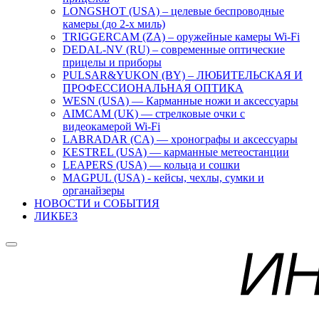
LONGSHOT (USA) – целевые беспроводные
камеры (до 2-х миль)
TRIGGERCAM (ZA) – оружейные камеры Wi-Fi
DEDAL-NV (RU) – современные оптические
прицелы и приборы
PULSAR&YUKON (BY) – ЛЮБИТЕЛЬСКАЯ И
ПРОФЕССИОНАЛЬНАЯ ОПТИКА
WESN (USA) — Карманные ножи и аксессуары
AIMCAM (UK) — стрелковые очки с
видеокамерой Wi-Fi
LABRADAR (CA) — хронографы и аксессуары
KESTREL (USA) — карманные метеостанции
LEAPERS (USA) — кольца и сошки
MAGPUL (USA) - кейсы, чехлы, сумки и
органайзеры
НОВОСТИ и СОБЫТИЯ
ЛИКБЕЗ