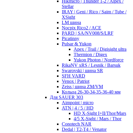
Hikmicro | Thunder 1-2 / Alpex /
Stellar
IRAY | Geni / Rico / Saim / Tube /
XSight
LM шина
Nocpix Rico2 / ACE
PARD | SA/NV008/S/LRF
Picatinny
Pulsar & Yukon
Apex / Trail / Digisight ultra
Thermion / Digex
Yukon Photon / Nordforce
RikaNV xRS / Lesnik / Barsuk
Swarovski | шина SR
SFH VARD
Venox | Patriot
Zeiss | шина ZM/VM
Кольца 26-30-34-35-36-40 мм
Для SAUER 303
Aimpoint | micro
ATN | 4 / 5 / HD
HD X-Sight I+II/Thor/Mars
4/5 X-Sight / Mars / Thor
Conotech NAR
Dedal | T2-T4 / Venator