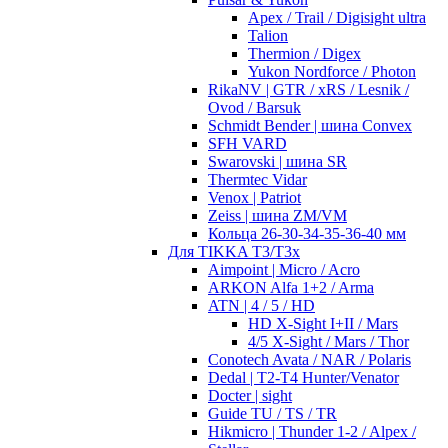
Apex / Trail / Digisight ultra
Talion
Thermion / Digex
Yukon Nordforce / Photon
RikaNV | GTR / xRS / Lesnik /
Ovod / Barsuk
Schmidt Bender | шина Convex
SFH VARD
Swarovski | шина SR
Thermtec Vidar
Venox | Patriot
Zeiss | шина ZM/VM
Кольца 26-30-34-35-36-40 мм
Для TIKKA T3/T3x
Aimpoint | Micro / Acro
ARKON Alfa 1+2 / Arma
ATN | 4 / 5 / HD
HD X-Sight I+II / Mars
4/5 X-Sight / Mars / Thor
Conotech Avata / NAR / Polaris
Dedal | T2-T4 Hunter/Venator
Docter | sight
Guide TU / TS / TR
Hikmicro | Thunder 1-2 / Alpex /