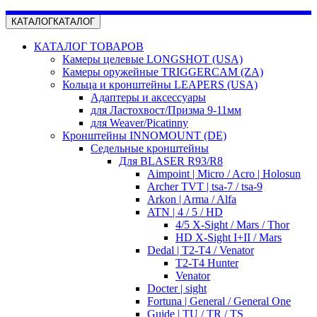
КАТАЛОГ
КАТАЛОГ
КАТАЛОГ ТОВАРОВ
Камеры целевые LONGSHOT (USA)
Камеры оружейные TRIGGERCAM (ZA)
Кольца и кронштейны LEAPERS (USA)
Адаптеры и аксессуары
для Ластохвост/Призма 9-11мм
для Weaver/Picatinny
Кронштейны INNOMOUNT (DE)
Седельные кронштейны
Для BLASER R93/R8
Aimpoint | Micro / Acro | Holosun
Archer TVT | tsa-7 / tsa-9
Arkon | Arma / Alfa
ATN | 4 / 5 / HD
4/5 X-Sight / Mars / Thor
HD X-Sight I+II / Mars
Dedal | T2-T4 / Venator
T2-T4 Hunter
Venator
Docter | sight
Fortuna | General / General One
Guide | TU / TR / TS