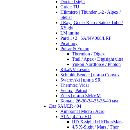
Docter | sight
Guide TU
Hikmicro | Thunder 1-2 / Alpex /
Stellar
I Ray | Geni / Rico / Saim / Tube /
XSight
LM шина
Pard 1+2 | SA/NV008/LRF
Picatinny
Pulsar & Yukon
Thermion / Digex
Trail / Apex / Digisight ultra
Yukon Nordforce / Photon
RikaNV Lesnik
Schmidt Bender | шина Convex
Swarovski | шина SR
Thermtec Vidar
Venox | Patriot
Zeiss | шина ZM/VM
Кольца 26-30-34-35-36-40 мм
Для SAUER 404
Aimpoint | Micro / Acro
ATN | 4 / 5 / HD
HD X-sight I+II/Thor/Mars
4/5 X-Sight / Mars / Thor