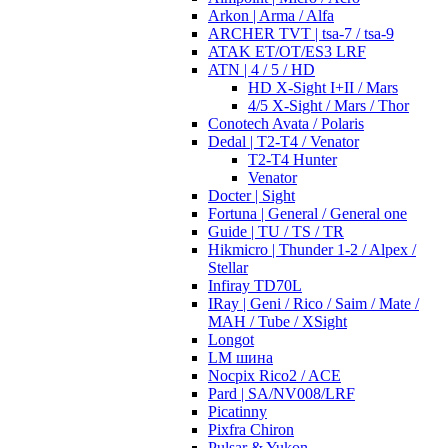
Arkon | Arma / Alfa
ARCHER TVT | tsa-7 / tsa-9
ATAK ET/OT/ES3 LRF
ATN | 4 / 5 / HD
HD X-Sight I+II / Mars
4/5 X-Sight / Mars / Thor
Conotech Avata / Polaris
Dedal | T2-T4 / Venator
T2-T4 Hunter
Venator
Docter | Sight
Fortuna | General / General one
Guide | TU / TS / TR
Hikmicro | Thunder 1-2 / Alpex /
Stellar
Infiray TD70L
IRay | Geni / Rico / Saim / Mate /
MAH / Tube / XSight
Longot
LM шина
Nocpix Rico2 / ACE
Pard | SA/NV008/LRF
Picatinny
Pixfra Chiron
Pulsar & Yukon