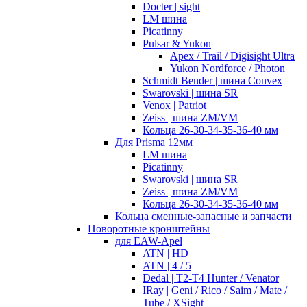
Docter | sight
LM шина
Picatinny
Pulsar & Yukon
Apex / Trail / Digisight Ultra
Yukon Nordforce / Photon
Schmidt Bender | шина Convex
Swarovski | шина SR
Venox | Patriot
Zeiss | шина ZM/VM
Кольца 26-30-34-35-36-40 мм
Для Prisma 12мм
LM шина
Picatinny
Swarovski | шина SR
Zeiss | шина ZM/VM
Кольца 26-30-34-35-36-40 мм
Кольца сменные-запасные и запчасти
Поворотные кронштейны
для EAW-Apel
ATN | HD
ATN | 4 / 5
Dedal | T2-T4 Hunter / Venator
IRay | Geni / Rico / Saim / Mate /
Tube / XSight