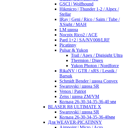
GSCI | Wolfhound
Hikmicro | Thunder 1-2 / Alpex /
Stellar
IRay | Geni / Rico / Saim / Tube /
XSight / MAH
LM шина
Nocpix Rico2 / ACE
Pard 1+2 | SA/NV008/LRF
Picatinny
Pulsar & Yukon
Trail / Apex / Digisight Ultra
Thermion / Digex
Yukon Photon / Nordforce
RikaNV | GTR / xRS / Lesnik /
Barsuk
Schmidt Bender | шина Convex
Swarovski | шина SR
Venox | Patriot
Zeiss | шина ZM/VM
Кольца 26-30-34-35-36-40 мм
BLASER R8 ULTIMATE X
Swarovski | шина SR
Кольца 26-30-34-35-36-40мм
Для WEAVER-PICATINNY
Aimpoint | Micro / Acro