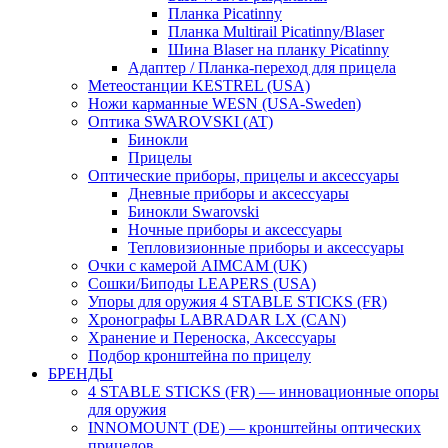
Планка Picatinny
Планка Multirail Picatinny/Blaser
Шина Blaser на планку Picatinny
Адаптер / Планка-переход для прицела
Метеостанции KESTREL (USA)
Ножи карманные WESN (USA-Sweden)
Оптика SWAROVSKI (AT)
Бинокли
Прицелы
Оптические приборы, прицелы и аксессуары
Дневные приборы и аксессуары
Бинокли Swarovski
Ночные приборы и аксессуары
Тепловизионные приборы и аксессуары
Очки с камерой AIMCAM (UK)
Сошки/Биподы LEAPERS (USA)
Упоры для оружия 4 STABLE STICKS (FR)
Хронографы LABRADAR LX (CAN)
Хранение и Переноска, Аксессуары
Подбор кронштейна по прицелу
БРЕНДЫ
4 STABLE STICKS (FR) — инновационные опоры
для оружия
INNOMOUNT (DE) — кронштейны оптических
прицелов