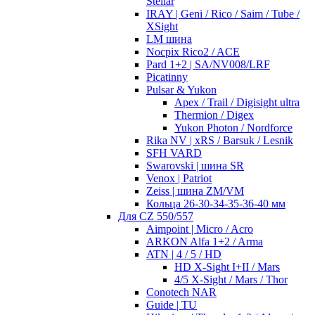
Stellar
IRAY | Geni / Rico / Saim / Tube /
XSight
LM шина
Nocpix Rico2 / ACE
Pard 1+2 | SA/NV008/LRF
Picatinny
Pulsar & Yukon
Apex / Trail / Digisight ultra
Thermion / Digex
Yukon Photon / Nordforce
Rika NV | xRS / Barsuk / Lesnik
SFH VARD
Swarovski | шина SR
Venox | Patriot
Zeiss | шина ZM/VM
Кольца 26-30-34-35-36-40 мм
Для CZ 550/557
Aimpoint | Micro / Acro
ARKON Alfa 1+2 / Arma
ATN | 4 / 5 / HD
HD X-Sight I+II / Mars
4/5 X-Sight / Mars / Thor
Conotech NAR
Guide | TU